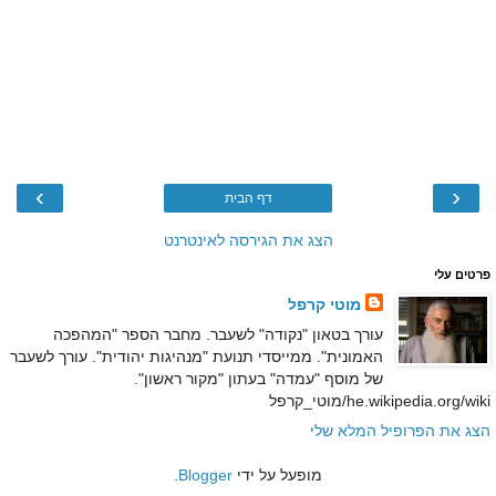
›
‹
דף הבית
הצג את הגירסה לאינטרנט
פרטים עלי
מוטי קרפל
עורך בטאון "נקודה" לשעבר. מחבר הספר "המהפכה
האמונית". ממייסדי תנועת "מנהיגות יהודית". עורך לשעבר
של מוסף "עמדה" בעתון "מקור ראשון".
he.wikipedia.org/wiki/מוטי_קרפל
הצג את הפרופיל המלא שלי
מופעל על ידי
Blogger
.