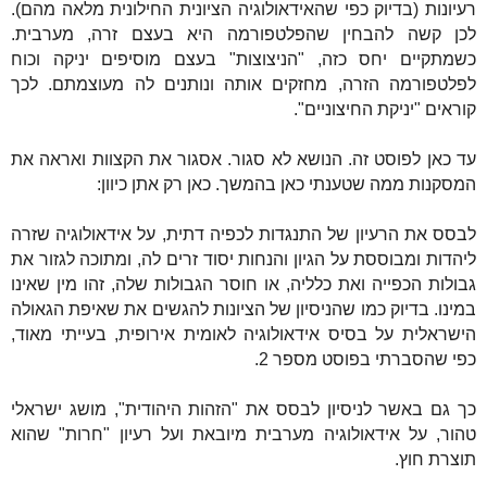
רעיונות (בדיוק כפי שהאידאולוגיה הציונית החילונית מלאה מהם).
לכן קשה להבחין שהפלטפורמה היא בעצם זרה, מערבית.
כשמתקיים יחס כזה, "הניצוצות" בעצם מוסיפים יניקה וכוח
לפלטפורמה הזרה, מחזקים אותה ונותנים לה מעוצמתם. לכך
קוראים "יניקת החיצוניים".
עד כאן לפוסט זה. הנושא לא סגור. אסגור את הקצוות ואראה את
המסקנות ממה שטענתי כאן בהמשך. כאן רק אתן כיוון:
לבסס את הרעיון של התנגדות לכפיה דתית, על אידאולוגיה שזרה
ליהדות ומבוססת על הגיון והנחות יסוד זרים לה, ומתוכה לגזור את
גבולות הכפייה ואת כלליה, או חוסר הגבולות שלה, זהו מין שאינו
במינו. בדיוק כמו שהניסיון של הציונות להגשים את שאיפת הגאולה
הישראלית על בסיס אידאולוגיה לאומית אירופית, בעייתי מאוד,
כפי שהסברתי בפוסט מספר 2.
כך גם באשר לניסיון לבסס את "הזהות היהודית", מושג ישראלי
טהור, על אידאולוגיה מערבית מיובאת ועל רעיון "חרות" שהוא
תוצרת חוץ.