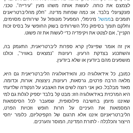
לצמצם את כוחה. לעשות אותה משהו מעין "עירייה". טכני.
פונקציונלי בלבד. או: כמה שפחות מדינה. "חלק מהליברטריאנים
תומכים ב
ממשל
מינימלי, המפעיל מונופול על שירותים מסוימים,
וחלקם תומך בסיפוק כלל השירותים בשוק החופשי על בסיס זכות
הקניין", אם לצטט את ויקיפדיה כדי לעשות את זה פשוט.
אין זה אומר שפייגלין קרא ספרות ליברטריאנית, התעמק בה,
והשתכנע בצדקת הרעיון. רעיונות "נמצאים באוויר", וכולנו
מושפעים מהם ביודעין או שלא ביודעין.
כמובן, כל אידאולוגיה כזו, והאידאולוגיה הליברטריאנית גם היא,
מלאה הרבה פרטים, גרסאות, רעיונות, ניצוצות, אורות, וכדומה.
מאוד מבלבל. כאן אני רוצה לשים את האצבע על הנקודה שלדעתי
היא המרכזית באידאולוגיה הזו: מבט קל בלבד יספיק לגלות גם למי
שאיננו מיומן בחשיבה פילוסופית, שמעבר לכל הסיסמאות
המסמאות את העיניים על חרות חופש וזכויות הפרט,
הליברטריאניזם איננו אלא תרגום של הקפיטליזם, כלומר יחסי
הייצור והכלכלה - לתורת המדינה, המוסר והערכים.