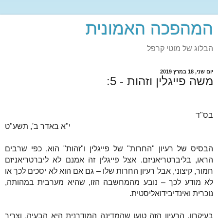
המהפכה האמונית
הבלוג של מוטי קרפל
יום שני, 18 במרץ 2019
משה פייגלין וזהות - 5:
בס"ד
י"א באדר ב', תשע"ט
הבסיס של רעיון "החרות" של פייגלין ו"זהות" הוא, כפי שרבים
הראו, בליברטריאניזם. אצל פייגלין זה אמנם לא ליברטריאניזם
חמור, קיצוני, אבל רעיון החרות שלו – גם אם הוא לא יסכים לכך או
לא מודע לכך – נובע מהמחשבה הזו, שהיא מערבית במהותה,
נוכרית ואינדיבידואליסטית.
בעיקרון, הרעיון הזה טוען שהמדינה המודרנית היא הבעיה, וצריך