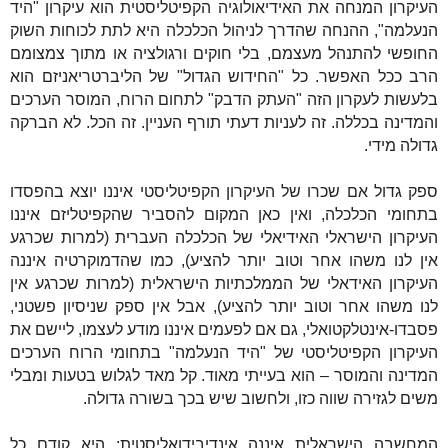
העיקרון המנחה את האידיאולוגיה הקפיטליסטית הוא עיקרון "היד
הנעלמה", ההנחה שהדרך לניהול הכלכלה היא לתת לכוחות השוק
החופשי להתנהל מעצמם, בלי חוקים ורגולציה או מתוך צמצומם
הרב ככל האפשר. כל "החידוש הגדול" של הליברטריאניזם הוא
בלעשות לעקרון הזה "העתק הדבק" לתחום הרוח, המוסר הערכים
והמדינה בכללה. זה לעניות דעתי תורף העניין. זה הכל. לא הברקה
גדולה מידי.
ספק גדול אם שכרו של העיקרון הקפיטליסטי איננו יוצא בהפסדו
בתחומי הכלכלה, ואין כאן המקום להסביר שהקפיטליזם איננו
העיקרון הישראלי האידיאלי של הכלכלה העברית (למרות שכרגע
אין לנו משהו אחר וטוב יותר להציע), כמו שהדמוקרטיה איננה
העיקרון האידאלי של הממלכתיות הישראלית (למרות שכרגע אין
לנו משהו אחר וטוב יותר להציע), אבל אין ספק שניסיון פשטני,
פסבדו-אינטלקטואלי, גם אם לפעמים איננו מודע לעצמו, ליישם את
העיקרון הקפיטליסטי של "היד הנעלמה" בתחומי הרוח הערכים
המדינה והמוסר – הוא בעייתי מאוד. קל מאד לגלוש בטעות ומבלי
משים לגזירה שווה כזו, ולחשוב שיש בכך בשורה גדולה.
המחשבה הישראלית איננה אינדיבידואליסטית; היא קודם כל