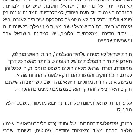
לאומית. יתר על כן, תורת ישראל חושבת שיש ערך למדינה,
להגדרה העצמית של העם היהודי, לממלכתיות. המדינה איננה רק
פונקציונלית, ותפקידה לא מצומצם להספקת שירותים לאזרח. היא
איננה "עירייה". בתורת ישראל ישנה מצוות מינוי מלך, בלשוננו היום
– יסוד מדינה. ממלכתיות. כלומר, יש למדינה בישראל ערך
ומשמעות עצמיים.
תורת ישראל לא מניחה ש"היד הנעלמה", חרות וחופש מוחלט,
תארגן את חייה הממלכתיים של האומה טוב יותר מאשר כל דרך
ממוסדת. תורת ישראל מלאה חוקים משפטים ומצוות, הן לכלל והן
לפרט. רוב החוקים והמצוות הם דווקא לאומה. החרות שהיא
מציעה, איננה חרות מחוקים. היא איננה חושבת שהעובדה שישנם
חוקים היא הבעיה, והתיקון הוא בצמצומם למינימום ההכרחי.
על פי תורת ישראל
תיקונה של המדינה יבוא מתיקון המשפט – לא
מביטולו.
כמובן, אידאולוגית "החרות" של זהות, (כמו הליברטריאניזם עצמו)
מלאה הרבה מאוד "ניצוצות" יהודיים, ציטוטים, רעיונות ושברי