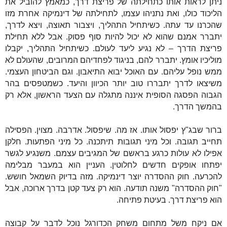
ניתן לראות אותו כתחילתה של פריצת דרך, כמאמץ להוביל את
הליכוד כולו, ואת נתניהו עצמו, לתחילתה של דינמיקה אחרת מזו
שהכרנו עד עתה. כשיתחיל התהליך, ויצבור תאוצה, ויצא לדרך,
יתברר אמנם שהוא לא יכול להיות סוף פסוק. אבל ללא תחילת
פריצת הדרך – לא נגיע ליעד לעולם. כשיתחיל התהליך, יקבלו
מוליכיו אומץ. יתברר להם, בניגוד לפחדיהם המרובים, שהעולם לא
ממש נופל עליהם. עם האוכל יבוא התיאבון. וגם הביטחון העצמי.
משיצאו לדרך יתבררו טוב יותר הכיוון והיעד. כשמטפסים בהר
הגבוה הפסגה הסופית איננה מתגלה עם הצעד הראשון, אלא רק
בהמשך הדרך.
ברור שבג"ץ יפסול אותו. אז מה. שיפסול. אדרבה. מצוין. הפסילה
תחייב תגובה. וכל מיני תגובות תיתכנה. כל מיני הפתעות. חלקן
אפילו לא עולות כרגע בראשם של המגיבים עצמם. משנגיע לגשר
יפתחו אופקים חדשים לחלוטין. העניין הוא במעבר מבלימה
להכרעה. חוק ההסדרה יוצר דינמיקה. מזה בדיוק השמאל חושש.
"חוק ההסדרה" משנה תודעה. הוא רק צעד קטן בדרך ארוכה, אבל
הוא פריצת דרך. בעיטת פתיחה.
אם ניקח משל מתחום משחק הכדורגל נוכל לדבר על קבוצה