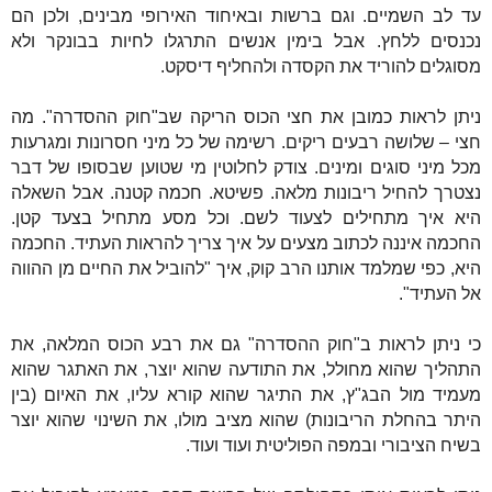
עד לב השמיים. וגם ברשות ובאיחוד האירופי מבינים, ולכן הם
נכנסים ללחץ. אבל בימין אנשים התרגלו לחיות בבונקר ולא
מסוגלים להוריד את הקסדה ולהחליף דיסקט.
ניתן לראות כמובן את חצי הכוס הריקה שב"חוק ההסדרה". מה
חצי – שלושה רבעים ריקים. רשימה של כל מיני חסרונות ומגרעות
מכל מיני סוגים ומינים. צודק לחלוטין מי שטוען שבסופו של דבר
נצטרך להחיל ריבונות מלאה. פשיטא. חכמה קטנה. אבל השאלה
היא איך מתחילים לצעוד לשם. וכל מסע מתחיל בצעד קטן.
החכמה איננה לכתוב מצעים על איך צריך להראות העתיד. החכמה
היא, כפי שמלמד אותנו הרב קוק, איך "להוביל את החיים מן ההווה
אל העתיד".
כי ניתן לראות ב"חוק ההסדרה" גם את רבע הכוס המלאה, את
התהליך שהוא מחולל, את התודעה שהוא יוצר, את האתגר שהוא
מעמיד מול הבג"ץ, את התיגר שהוא קורא עליו, את האיום (בין
היתר בהחלת הריבונות) שהוא מציב מולו, את השינוי שהוא יוצר
בשיח הציבורי ובמפה הפוליטית ועוד ועוד.