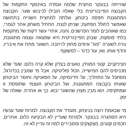
שהייתה בבונקר מחצית שלמה ועמדה באינסוף התקפות של
הקבוצה הפייבוריטית בלי שאלה הובילו לכיבוש שער. הקבוצה
המתגוננת תפסה ביטחון, ועלתה למחצית השנייה בתחושה
שאפשר לחולל הפתעה; שניתן לנצח. התחיל משחק אחר לגמרי,
כמו שאוהבים לומר הפרשנים. והנה, אחרי עשר דקות של מתקפות
בלתי פוסקות, שבהן הפייבוריטית היא שמצאה עצמה מתגוננת,
נורה לשערה "פגז" אימים מחוץ לרחבה. השוער מתח את איבריו,
והדף אותו. ואז, עוד כדור – למשקוף.
הציניקנים, קטני המוחין, טוענים בצדק שלא קרה כלום. שעד שלא
מכניסים להם חמישייה, הכול פוליטיקה. אבל מי שמבין בכדורגל,
מסתכל על התהליך, על הדינמיקה, על הפאניקה וחוסר הביטחון
שאוחז בקבוצה המתגוננת, ועל הביטחון העצמי שתופסת זו
שמתקיפה. הוא מבין מצוין שהשער יבוא. כך או אחרת. שאלה של
זמן.
מי שבאמת רוצה בניצחון, מעודד את הקבוצה. למרות שעד עכשיו
היא הסתגרה בבונקר. ולמרות שעדיין לא הבקיעה כלום. אחרים,
חכמים קטנים, מצקצקים ומסבירים למה זה עדיין לא זה.