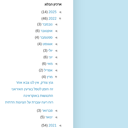
ארכיון הבלוג
(14)
2025
◄
(46)
2022
▼
◄
נובמבר
(3)
◄
אוקטובר
(6)
◄
ספטמבר
(4)
◄
אוגוסט
(4)
◄
יולי
(3)
◄
יוני
(6)
◄
מאי
(6)
◄
אפריל
(2)
▼
מרץ
(4)
גנץ צודק, אין לנו צבא אחר
זה הזמן לטפל בגרעין האיראני
התנגשות באוקראינה
רוח רעה עוברת על הציונות הדתית
◄
פברואר
(3)
◄
ינואר
(5)
(54)
2021
◄