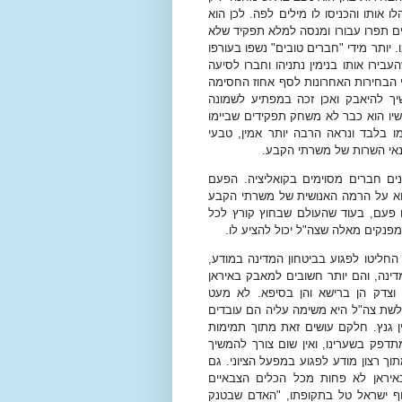
ו אותו והכניסו לו מילים לפה. לכן הוא
ם תפרו עבורו ומנסה למלא תפקיד שלא
 יותר מידי "חברים טובים" נשפו בעורפו
בירו אותו בנימין נתניהו וחברו לסיעה
ני הבחירות האחרונות לסף אחוז החסימה
יך להיאבק ואכן זכה במפתיע לשמונה
יו הוא כבר לא משחק תפקידים שביימו
 בלבד ונראה הרבה יותר אמין, טבעי
נאי השרות של משרתי הקבע.
ים חברים מסוימים בקואליציה. הפעם
הוא על הרמה האנושית של משרתי הקבע
 פעם, בעוד שהעולם שבחוץ קורץ לכל
פנקים מאלה שצה"ל יכול להציע לו.
 החליטו לפגוע בביטחון המדינה במודע,
ינה, והם יותר חשובים למאבק באיראן
צדק הן ברישא והן בסיפא. לא מעט
חלשת צה"ל היא משימה עליה הם עובדים
ין גנץ. חלקם עושים זאת מתוך תמימות
דפק בשערינו, ואין שום צורך להמשיך
 רצון מודע לפגוע במפעל הציוני. גם
איראן לא פחות מכל הכלים הצבאיים
ף ישראל טל בתקופתו, "האדם שבטנק