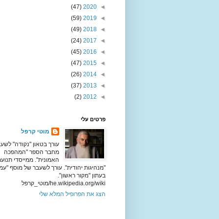
(47)
2020
◄
(59)
2019
◄
(49)
2018
◄
(24)
2017
◄
(45)
2016
◄
(47)
2015
◄
(26)
2014
◄
(37)
2013
◄
(2)
2012
◄
פרטים עלי
מוטי קרפל
עורך בטאון "נקודה" לשעב
מחבר הספר "המהפכה
האמונית". ממייסדי תנוע
"מנהיגות יהודית". עורך לשעבר של מוסף "עמ
בעתון "מקור ראשון".
he.wikipedia.org/wiki/מוטי_קרפל
הצג את הפרופיל המלא שלי