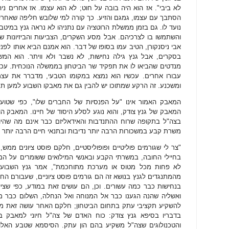
לא ביבי". אז הוא היה בובה על חוט; לא הוא עצמו. אז אחרים ניהל
הסתבך עם עצמו, גמגם והזיע. כך קורה למי שלובש חליפה שאחרי
נועד לו. גם בזמן ממשלת הרוטציה עם נתניהו לא נראה גנץ במיטבו.
והשתמשו בו לצרכיהם. אבל מסע השקרים, הצביעות והביזיונות שהע
אבי ניסנקורן, הטיב עמו בסופו של דבר. הוא אמנם הביא אותו לפ
בסקרים, אבל גנץ גילה נחישות, לא נשבר ולא וויתר. הוא המש
מנדטים שהביאו לו את תפקיד שר הביטחון בממשלה הנוכחית. עכש
עבורו אחרים. עכשיו הוא נמצא במקומו הטבעי, מדברר את עצמו
ומשכנע. זה הרקע שמתוכו יש להבין גם את מאבקו השבוע למען ת
המאבק האמור אינו "על הפנסיות של החברים שלו", כפי שטוענ
המאבק של גנץ צודק, והוא נוגע לסלע היסוד של חיינו. המאבק 
בצה"ל בתקופה שרוח ההתנדבות והאידאליזם כבר אינם מה שהיו
משרת קבע במשכורות הרבה יותר נדיבות ובתנאי חיים הרבה יותר מ
"צר לי שגורמים פוליטיים ופופוליסטיים, חלקם פוסט ציונים ממש,
בחיילי החובה, במשרתי הקבע ובאנשי המילואים ששומרים על המד
לא פחות מכל מטוס או מערכת מתוחכמת", אמר גנץ השבוע ו
מהמתנגדים לגנץ בנושא זה הם גורמים פוסט ציוניים, שעבורם ה
בנחישות כבר כמה עשורים. וכן, הם עושים זאת במודע, כפי שצי
ואשליה שהנה הגענו כבר אל המנוחה ואל הנחלה, השלום כבר מת
להשקיע תקציבי עתק בתחום הביטחון; חלקם האחר עושה זאת מתוך
בדבריו בסיפא גנץ צודק: כוח האדם של צה"ל חיוני למאבק ב
והטכנולוגים שצה"ל משקיע בהם הון עתק. הסיסמא שטבע האלו