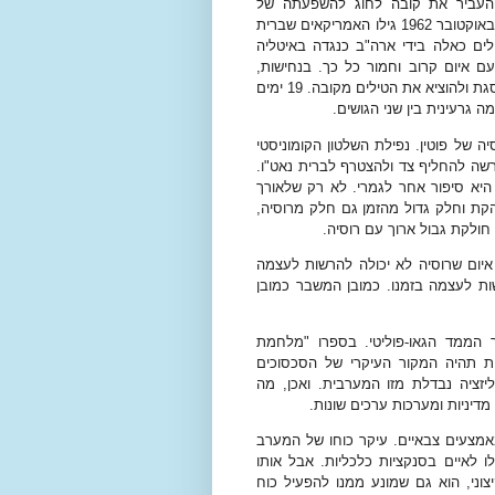
העביר את קובה לחוג להשפעתה של
האימפריה הסובייטית, שבסוף שנות ה-50 הייתה עדיין בשיא כוחה. באוקטובר 1962 גילו האמריקאים שברית
ים כאלה בידי ארה"ב כנגדה באיטליה
עם איום קרוב וחמור כל כך. בנחישות,
בתעוזה ובתבונה אסטרטגית רבה, הצליח קנדי לגרום לסובייטים לסגת ולהוציא את הטילים מקובה. 19 ימים
גרעינית בין שני הגושים.
 של פוטין. נפילת השלטון הקומוניסטי
שה להחליף צד ולהצטרף לברית נאט"ו.
ה היא סיפור אחר לגמרי. לא רק שלאורך
קת וחלק גדול מהזמן גם חלק מרוסיה,
ולקת גבול ארוך עם רוסיה.
איום שרוסיה לא יכולה להרשות לעצמה
שות לעצמה בזמנו. כמובן המשבר כמובן
 הממד הגאו-פוליטי. בספרו "מלחמת
תית תהיה המקור העיקרי של הסכסוכים
יזציה נבדלת מזו המערבית. ואכן, מה
מדיניות ומערכות ערכים שונות.
אמצעים צבאיים. עיקר כוחו של המערב
 לאיים בסנקציות כלכליות. אבל אותו
יצוני, הוא גם שמונע ממנו להפעיל כוח