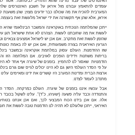
האינטרסים שלו עבור מדינה שהוא התחייב לביטחונה. אסור לנ
עומדים להתאמץ עבורנו מול איראן על חשבון האינטרסים שלהן.
המערבית להוכיח את מה שכולנו כבר יודעים מצוין: שהן משענת קנ
איראן, אלא שהן אף תקשורנה את ידי ישראל מלעשות זאת בעצמה.
ייתכן שהמלחמה הנוכחית באוקראינה והמשבר הבינלאומי שהיא הב
לעשות את מה שחובתנו לעשות. הצהרנו לא אחת שישראל תגן על ע
שהזמן לעשות זאת מתקרב. אם אכן יש לישראל אמצעים צבאיים וטכ
הגרעין האיראנית בצורה משמעותית, ואם אכן יש לה באמת כוונות 
שזו ההזדמנות. העולם עסוק במלחמת אוקראינה ובמשבר בינלא
בריתות משתנות וידידים הופכים לאויבים. אם המלחמה הזו והמש
הזדמנויות
שאסור לנו להחמיץ. בזמנים של שיגרה אף אחד לא היה נ
על פי הסדר העולמי הישן גם לא היינו יכולים לגייס שום גורם בינ
ארצות הברית ומדינות המערב היו קושרים את ידינו ומאיימים עלינו
מתנדב לעמוד לצדנו.
אבל עכשיו איננו בזמנים של שיגרה. העולם כמרקחה. הסדר הע
והתנודדה וכבד עליה פשעה (ישעיהו, כ"ד)". עלינו לשקול בכובד 
אלה. אם אכן בידנו הכוח המבצעי לכך, ואם אכן אנחנו בטוחים
האיראני, ייתכן שלעולם לא תהיה לנו הזדמנות טובה לעשות את חובת