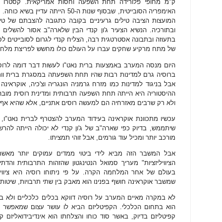
ק"מ מחופי פלורידה תחת השפעה וחסות אמריקאית. קסטרו 
המועצות הציבה טילים גרעיניים בקובה כתגובה להצבתם של טיל
ובתורכיה. הנשיא הצעיר ג'ון קנדי הבין שלארה"ב אסור להשלים 
של מתח מרקיע שחקים עברו על העולם כולו מחשש לפריצת מלחמה 
היום מנסה המערב באמצעות ברית נאט"ו לעשות דבר דומה לרוסיה
ברוסיה גרם למדינות רבות שהיו תחת השפעתה במסגרת ברית וור
אבל בניגוד למדינות כמו מזרח גרמניה הונגריה וצ'כיה, אוקראינ
ההיסטוריה היא הייתה תחת השפעה תרבותית ומדינית רוסית מובה
ולא רק שרבים מאזרחיה הם למעשה רוסים אתניים, אלא שהיא אף ח
עכשיו מתכוונת אוקראינה בעידוד המערב להצטרף לברית נאט"ו, 
שיתממש, בדיוק כפי שארה"ב של ג'ון קנדי לא יכולה הייתה להר
מורכב יותר ומכיל עוד גורמים, אבל זוהי תמציתו.
אבל המשבר הזה מביא לידי ביטוי ממדים עמוקים יותר מאשר
הציוויליזציות" מעריך סמואל הנטינגטון שהזהות התרבותית והד
בעולם של אחר המלחמה הקרה. על פי ניתוחו רוסיה היא ציוויל
שמשבר אוקראינה חושף בפנינו הוא מאבק בין שתי תרבויות, שיטות 
לא במקרה מאיים המערב על רוסיה דווקא בכלים כלכליים ולא ב
הוא בתחום הכלכלי. הקפיטליזם הביא לו עושר עצום שמאפשר לו
קפיטליזם בדיוק, באשר סוד כוחו והצלחתו הוא אינדיבידואליזם ק