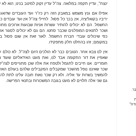
ינצח", עדיין תקפה במלואה. צה"ל עדיין זקוק למיטב בנינו; הוא לא
אפילו אם גנץ משמש במאבק הזה רק כיו"ר ועד העובדים שדואג ל
יריביו בקואליציה, אין בכך כל פסול. לחיילי צה"ל אין ועד עובדים
החשמל. הם לא יכולים להותיר עשרות אניות שבועות ארוכים מחוץ
ושכר לתנאים המופלגים שכבר סחטו. הם גם לא יכולים לסגור א
כפי שיכולים עובדי חברת החשמל. לאור זאת אין שום פסול ב
במקומם; זהו בהחלט חלק מתפקידו.
אין לנו צבא אחר. הטובים כבר לא הולכים היום לצה"ל. לא כולם ע
שאפיין את דור התקומה אבד לנו, ואת מעט האידאליזם שעוד 
חומריים. אנו חייבים לתגמל ולטפח את אלה שכן מתגייסים לצה"ל
שכר שאיננו נופל מהשכר שמקבלים המקבילים שלהם בעולם האזרח
להמשיך בשרות עד אליה. ולא רק שכר נאות חובה עלינו לתת להם א
גם שני אלה תלויים לא מעט בגובה המשכורות ובתנאי הפרישה.
ר.
ת
דה"