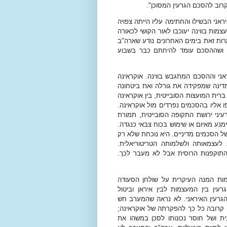
קרוב להסכם הגרעין המסוכן".
ני הבשילו והחתימה עליו הייתה צפויה
ות בווינה יעוכבו לאור הקושי לכאורה
רות זאת בימים האחרונים נודע שארה"ב
, ושההסכם עומד להיחתם כבר בשבוע
אני וההסכם המתגבש בווינה. אוקראינה
דינה שמפקידה את גורלה ואת ביטחונה
199, מיד לאחר התפרקות ברית המועצות הסובייטית, בין אוקראינה
ו אליו בהסכמים נפרדים מול אוקראינה.
ני ירושת התקופה הסובייטית, תמורת
נע מאיום או שימוש בכוח צבאי כנגדה.
ל הסכמים מדיניים. היא נוכחת שלא רק
 לעצמאותה ולשלמותה הטריטוריאלית.
התוקפנות הרוסית אבל לא מעבר לכך.
ות המנה העיקרית על שולחן הסעודה
רעין בין המעצמות לבין איראן וביטול
גרעין האיראני. לא נראה שהמערב חש
 קרובה כל כך להפקרתה של אוקראינה;
 ושל חוסר נכונותו לסכן במשהו את