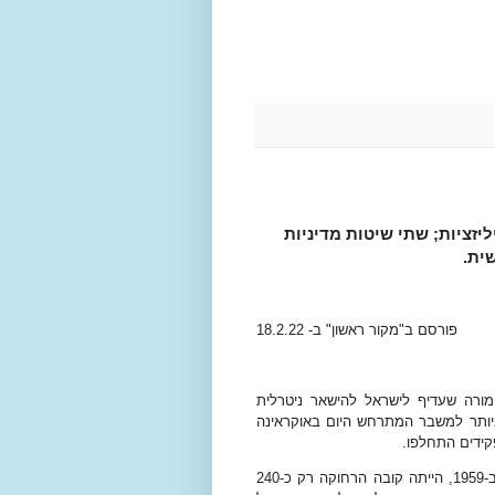
זציות; שתי שיטות מדיניות
ית.
פורסם ב"מקור ראשון" ב- 18.2.22
מורה שעדיף לישראל להישאר ניטרלית
ותר למשבר המתרחש היום באוקראינה
משלהי המאה ה-19 ועד המהפכה הקומוניסטית של פידל קסטרו ב-1959, הייתה קובה הרחוקה רק כ-240