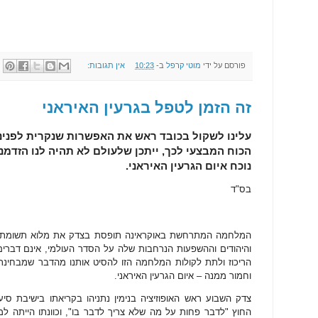
פורסם על ידי
מוטי קרפל
ב-
10:23
אין תגובות:
זה הזמן לטפל בגרעין האיראני
עלינו לשקול בכובד ראש את האפשרות שנקרית לפנינו 
הכוח המבצעי לכך, ייתכן שלעולם לא תהיה לנו הזדמנ
נוכח איום הגרעין האיראני.
בס"ד
המלחמה המתרחשת באוקראינה תופסת בצדק את מלוא תשומת לב
והיהודים וההשפעות הנרחבות שלה על הסדר העולמי, אינם דברי
הריכוז ולתת לקולות המלחמה הזו להסיט אותנו מהדבר שמבחינת
וחמור ממנה – איום הגרעין האיראני.
צדק השבוע ראש האופוזיציה בנימין נתניהו בקריאתו בישיבת ס
החוץ "לדבר פחות על מה שלא צריך לדבר בו", וכוונתו הייתה ל