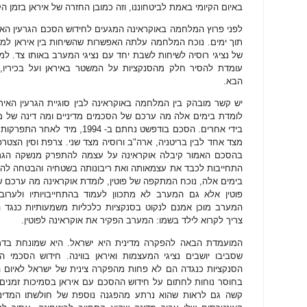
באיום הקיומי באמת לביטחוננו, וזה כמובן החזרה של איראן בזמן ה
לפני פרוץ המלחמה באוקראינה המגעים לחידוש הסכם הגרעין האירא
תוך ימים. נוכח המלחמה עלתה האפשרות שהשיחות בין איראן למעצמ
של נציגי רוסיה לשיחות לשבת יחד עם נציגי המערב באותו צד. למ
עומדת להסיר חלק מהסנקציות על המשטר באיראן ועל בכיריו
הבא.
יש קשר מובהק בין המלחמה באוקראינה לבין סוגיית הגרעין האיר
לומדת בימים אלה מה ערכם של הסכמים מדיניים ומה דינה של מ
בידי אחרים. הסכם בודפשט נחתם ב- 4
מצד אחד לבין בריטניה, ארה"ב ורוסיה מצד שני. צרפת וסין הצטרפ
בהסכם האמור קיבלה אוקראינה על עצמה להתפרק מנשקה הגרעי
התחייבות לכבד את עצמאותה ואת ריבונותה בשטחיה והבטחה להימ
בימים אלה, נוכח המתקפה של פוטין, לומדת אוקראינה מה ערכם ש
פוטין אלא גם המערב לא מתכוון לעמוד בהתחייבויותיו ולערוב
המערב מוכן אמנם לנקוט בסנקציות כלכליות משמעותיות כנגד 
צריך לקרוא לילד בשמו: המערב הפקיר את אוקראינה לפוטין.
המועמדת הבאה להפקרה מדינית היא ישראל. היא שמונחת בדמ
שסביבו יושבים נציגי המעצמות ואיראן בווינה. חידוש הסכמי הג
הסנקציות כנגדה הם לא פחות מהפקרה צינית של ישראל לאיום ה
בחוסר נוחות לחתום על חידוש ההסכם עם איראן בסמיכות זמנים
קשה גם לראות שהוא נרתע מהפגנה נוספת של חולשתו המדינית