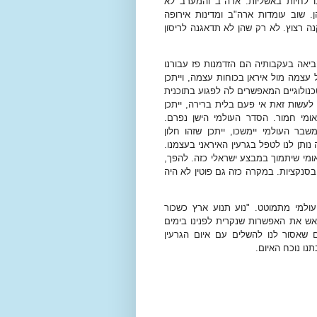
ו לחיות באשליות. ארה"ב והמערב לא
 שוב עומדות ארה"ב ומדינות אירופה
ה רצוץ. לא רק שהן לא תדאגנה לריסון
יאה בעקבותיה הם הזדמנות פז עבורנו
צמה מול איראן בכוחות עצמה, וייתכן
נולוגיים המאפשרים לה לפגוע בתוכנית
לעשות זאת אי פעם בלית ברירה, ייתכן
ומי חמור. הסדר העולמי הישן נפרם.
בר העולמי יימשכו, ייתכן שזהו חלון
ותן לנו לטפל בגרעין האיראני בעצמנו.
לאומי שיתמוך במבצע ישראלי כזה. להפך,
 בסנקציות. במקרה כזה גם פוטין לא היה
ולמי מתמוטט. "נוע תנוע ארץ כשכור
ראש את האפשרות שנקרית לפנינו בימים
 שאסור לנו להשלים עם איום הגרעין
נו נוכח האיום.