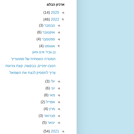
ארכיון הבלוג
(14)
2025
◄
(46)
2022
▼
◄
נובמבר
(3)
◄
אוקטובר
(6)
◄
ספטמבר
(4)
▼
אוגוסט
(4)
בן גביר אינו גזען
המטרה האמתית של סמוטריץ'
הנובו-ימניים, בבקשה, קצת צניעות
צריך להפסיק לנצח את השמאל
◄
יולי
(3)
◄
יוני
(6)
◄
מאי
(6)
◄
אפריל
(2)
◄
מרץ
(4)
◄
פברואר
(3)
◄
ינואר
(5)
(54)
2021
◄