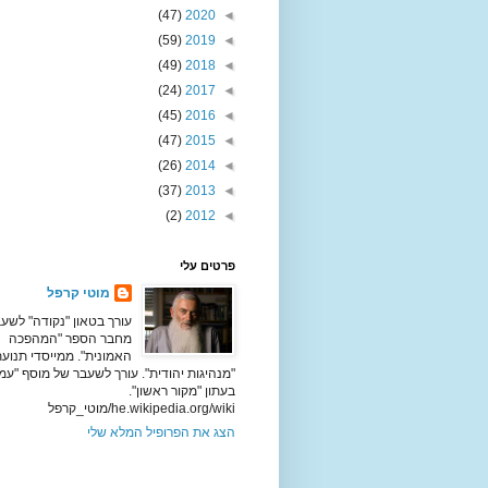
(47)
2020
◄
(59)
2019
◄
(49)
2018
◄
(24)
2017
◄
(45)
2016
◄
(47)
2015
◄
(26)
2014
◄
(37)
2013
◄
(2)
2012
◄
פרטים עלי
מוטי קרפל
עורך בטאון "נקודה" לשעב
מחבר הספר "המהפכה
האמונית". ממייסדי תנוע
"מנהיגות יהודית". עורך לשעבר של מוסף "עמ
בעתון "מקור ראשון".
he.wikipedia.org/wiki/מוטי_קרפל
הצג את הפרופיל המלא שלי