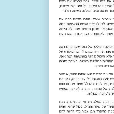
ש את בנט ושקד, נכס לעצמו את השם
 מערכת הבחירות. וכל זאת, למי ששכח,
מנסור עבאס ושיש מפלגה ששמה רע"ם.
 גורמים שעדיין נותרו בשטח הפכו את
ימינה. לכן לקראת הגשת הרשימות ניסה
משה; אך מכיוון שחגית משה לא הייתה
 אותה לאנחות ברגע האחרון. מאז חגית
יסולם הפוליטי של בנט ושקד בהם ראה
דמנות פז. היה מקום להרבה ביקורת על
 אלא חיסול פוליטי באמצעות רצח אופי,
 החוליות החלשות בימינה. בעזרת נתניהו
אז בנט שותק.
ציונות הדתית הוא שותפו הטוב, איתמר
 לרשימה בראשותו כל עוד בפתק הזה הם
ביר, או לפחות לדלל מאוד את נוכחותו
תי של הציונות הדתית. לא יהיה מפתיע
להשתלט על המפלגה.
ת דתית ממלכתית אין בינתיים כתובת
ונית" של שקד והנדל. ככול שהיא תהיה
ות להיפרד מבן גביר כדי להיות להם