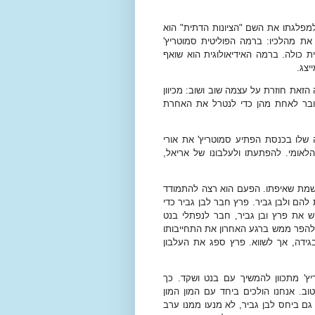
מפלגתו את השם "הציונות הדתית" הוא
ת מהלכיו: ברמה הפוליטית סמוטריץ'
 כולה. ברמה האידיאולוגית הוא שואף
יצג.
זאת חוזרת על עצמה שוב ושוב: מכיוון
חובר לאחת מהן כדי לנטרל את האחרת
ה שלו בכנסת הפתיע סמוטריץ' את אורי
לאומי. להפתעתו ולעלבונו של אריאל,
שמת שאיפתו. הפעם הוא רצה להתמודד
להם ולבן גביר. פרץ חבר לבן גביר כדי
 את פרץ ובן גביר, חבר לנפתלי בנט
 להפר ממש ברגע האחרון את התחייבותו
בגידה, אך לשווא. פרץ ספג את העלבון
ץ' מתכוון להמשיך עם בנט ושקד. כך
וב. אנחנו הולכים ביחד עם המון המון
ם ביחס לבן גביר, לא מנעו ממנו ערב