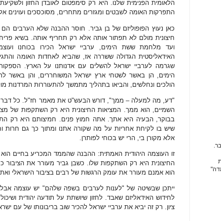
הלאומית הפנימית שלנו. היא רק סימפטום לאובדן החזון ולשקיעת
התפרקות האומה לשבטים ומגזרים מתחרים, מסוכסכים ועוינים אלה 
כאן נעוץ הפופוליזם של בן גביר. חוסר ההבנה שלא הערבים הם 
חיצונית מולם לא תפתור אותה אלא רק תחריף אותה. בשיא פריחת
ועד מלחמת ששת הימים, ערביי ישראל הכירו בכוחנו ועוצמתנ
האידאליסטית הגדולה ששררה אז, שהביא לאחדות האומה והתגייס
שגרמה לערביי ישראל להשלים עם אדנותנו על הארץ. הספקות
הימים, הן באשר לשטחי ארץ ישראל המשוחררים, והן באשר לריבו
הולכים ונחלשים, והביאו בתהליך מתמשך להתעוררות המרדנות מולנ
"דע, מה למעלה – ממך", דורש הבעש"ט את מאמר חז"ל. כל דבר שקו
השמיים, הוא ממך. המציאות החיצונית היא רק השתקפות של מצב
בבוקר, הבעיה היא אתך. אתה חמוץ פנים. חמיצותם היא רק התו
שיש בו לקיחת אחריות על מה שקורה אתנו ומתוך כך גם חרות וחו
אלא מקורן בי, הרי יש בכוחי לפותרן.
ר.
זו העוצמה היהודית האמתית: ההבנה שהממד המכריע בחיים הוא פני
ת
החיצונית היא רק השתקפות שלו. כשבן גביר מעורר את הציבור כ
דה"
הוא אמנם מעורר את עומק הרגשות של רבים בציבור הישראלי ואת הז
ייתכן שבשיטה של "לענות לערבים בשפה שלהם" יש עוצמה אבל וו
לחידוש האידאליזם שאבד. לחזון שיושתת על תודעה יהודית ושיכול
ציון. רק זה יביא את ערביי ישראל להכיר שוב בריבונותו של עם יש