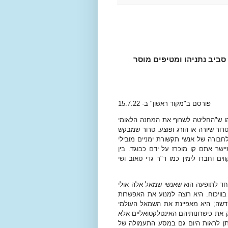
ביב נתניהו ומטיפים מוסר
פורסם ב"מקור ראשון" ב- 15.7.22
ו ש"החליטה לשרוף את המחנה הלאומי
 טרור שיורה או הורג ופוצע. טרור שמבקש
בורה של אנשי תקשורת ימניים מובילי
שר אתם קו מוכרז על ידם כבוגד. בין
ם וחברו לימין כמו ד"ר גדי טאוב ושי
אחד לתופעה הוא שאנשי שמאל אלה אולי
בוויכוח. היא רוצה למנוע את האפשרות
חדשה; היא מאפיינת את השמאל העולמי
 את כישרונותיהם האינטלקטואליים אלא
ן לראות היום גם במסע התעמולה של