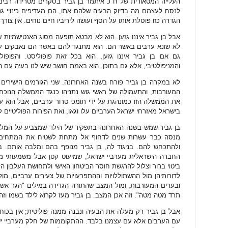
העלייה המטאורית של ח"כ איתמר בן גביר בסקרים מטרידה רבים
לנסח לעצמם מה בדיוק הבעיה שלהם אתו, הם מעדיפים כינויי גנאי
הגדרה כזו פוסלת אותו על הסף ועושה ליריביו חיים נוחים. אין צור
אבל בן גביר איננו גזען. הוא לא מבטא תופעה מסוג האנטישמיות ש
לא שונא ערבים באשר הם. הוא מתנגד להם באשר הם נאבקים עמנו
גם אם בן גביר איננו גזען, הוא בכל זאת פופוליסט. והפופולי
והמניפולטיבי, אלא גם בתוכן. הוא באמת חושב שיש לנו בעיה עם 
לא במקרה בן גביר פורח בשנה האחרונה. שני הגורמים הישירים
המעורבות, והתעמולה של ראשי גוש נתניהו כנגד הממשלה הנוכחי
את הממשלה הזו כמונהגת על ידי תומכי טרור ערביים, אבל הוא עב
בישראל מאזרחי ישראל הערביים עלו וגאו, ואת הפירות הפוליטיים קו
בן גביר שמש בשנה האחרונה בתפקיד של הילד שמצביע על המלך
מנסה כבר עשרות שנים לדחוף אל מתחת לשטיח את המתחים בי
ולהתכחש להם. בניגוד לה, בן גביר מנופף בהם ומלבה אותם. ב
החברה הישראלית מערביי ישראל, שמיעוט קטן אבל משמעותי מהם
ביטוי ברור וצלול להרגשת חוסר הביטחון האישי ולתחושת העלבון 
לדורותיהן מול ההשתוללויות וההתפרעויות של צעירים ערביים, מול
ובערים המעורבות, ומול המצב שהתורה הגדירה במילים "הגר אש
תרד מטה מטה". וזה אכן המצב. בן גביר מעז לקרוא לילד בשמו וזה 
אבל בן גביר רק מעלה את הבעיה ונבנה ממנה פוליטית; אין בכוחו
עם הערבים אלא עם עצמנו בלבד. ההתקוממות של חלק מערביי י