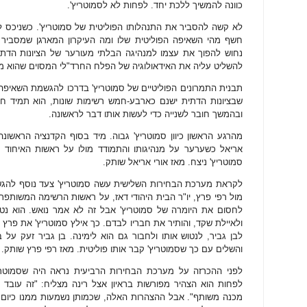
כוונה להמשיך ללכת יחד. לפחות לא לסמוטריץ'.
לא קשה להסביר את התנהלותו הפוליטית של סמוטריץ'. כשניכס ל
חשף מהי השאיפה הפוליטית שלו ומה העיקרון המארגן שמסביר א
נחוש להפוך את עצמו למנהיגה הבלתי מעורער של הציונות הדתית
להשליט עליה את האידאולוגיה של הפלח החרד"לי המסוים שהוא מי
תבנית התמרונים הפוליטיים של סמוטריץ' בדרכו להגשמת השאיפה ה
שבציונות הדתית ישנם כארבע-חמש רשימות שונות, הוא תמיד 
ובהמשך חובר לשנייה כדי לעשות אותו דבר לראשונה.
מהרגע הראשון כיוון סמוטריץ' גבוה. מיד בסוף הקדנציה הראשונ
אריאל כשערער על מנהיגותו והתמודד מולו על ראשות האיחוד ה
סמוטריץ' ניצח. מאז אורי אריאל שותק.
לקראת מערכת הבחירות השלישית עשה סמוטריץ' צעד נוסף להג
מול רפי פרץ, יו"ר הבית היהודי דאז, על ראשות הרשימה המשותפת 
לחסום את היומרה של סמוטריץ' אבל זה לא אמר נואש. הוא נטש
ולאיילת שקד, והותיר את חבריו לבדם. כך אילץ סמוטריץ' את פרץ
לבן גביר, לנטוש אותו ולחבור גם הוא לימינה. בן גביר זעק על 
והשלים עם כך שסמוטריץ' קבר אותו פוליטית. מאז רפי פרץ שותק.
לפני ההכרזה על מערכת הבחירות הרביעית נראה היה שסמוטרי
לפחות הוא הצהיר מפורשות בראיון אצל רינה מצליח: "זה עובד ט
מכנה משותף". אבל ההצהרות האלה, שכמותן נשמעות ממנו כיום ג