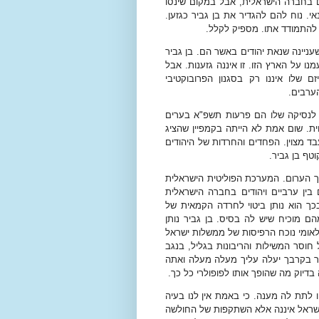
 בחברה הישראלית, אבל במקום שינסו
. נוח להם להגדיר את בן גביר כגזען.
ך להתמודד אתו. מספיק לקלל.
עניינה שנאת יהודים באשר הם. בן גביר
 על הארץ הזו. זו איננה גזענות. אבל
זם שלו איננו רק בסגנון הפרובוקטיבי
הערבים.
 לנסיקה שלו הם פרעות תשפ"א בערים
ת. שום אמת לא הייתה בקמפיין שהציג
ד מצוין. הפחדים והחרדות של היהודים
טף בן גביר.
 הערום. המערכת הפוליטית הישראלית
ן ערביים ויהודים בחברה הישראלית
כך הוא נותן ביטוי לחרדה הקמאית של
 מוכיח שיש לה בסיס. בן גביר נותן
הלאומי נוכח הרפיסות של ממשלות ישראל
 חוסר המשילות והריבונות בגליל, בנגב
ר בקרבך יעלה עליך מעלה מעלה ואתה
בדיוק מה שהופך אותו לפופולרי כל כך.
 לתת לה מענה. כי באמת אין לנו בעיה
שראל איננה אלא השתקפות של החולשה