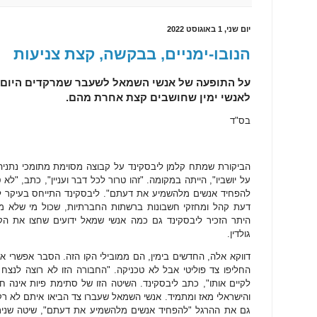
יום שני, 1 באוגוסט 2022
הנובו-ימניים, בבקשה, קצת צניעות
על התופעה של אנשי השמאל לשעבר שמרקדים היום ס
לאנשי ימין שחושבים קצת אחרת מהם.
בס"ד
הביקורת שמתח קלמן ליבסקינד על קבוצה מסוימת מתומכי נתניה
על יושביו", הייתה במקומה. "זהו טרור לכל דבר ועניין", כתב, "לא
להפחיד אנשים מלהשמיע את דעתם". ליבסקינד התייחס בעיקר לח
דעת קהל ומחזקי חשבונות ברשתות החברתיות, שכול מי שלא מיי
היתר הזכיר ליבסקינד גם כמה אנשי שמאל ידועים שחצו את הקווי
גולדין.
דווקא אלה, החדשים בימין, הם ממובילי הקו הזה. הסבר אפשרי 
החליפו צד פוליטי אבל לא טכניקה. "החבורה הזו לא רוצה לנצח 
לקיים אותו", כתב ליבסקינד. השיטה הזו של סתימת פיות אינה 
והישראלי מאז ומתמיד. אנשי השמאל שעברו צד הביאו איתם לא רק
גם את ההרגל "להפחיד אנשים מלהשמיע את דעתם", שיטה שנית