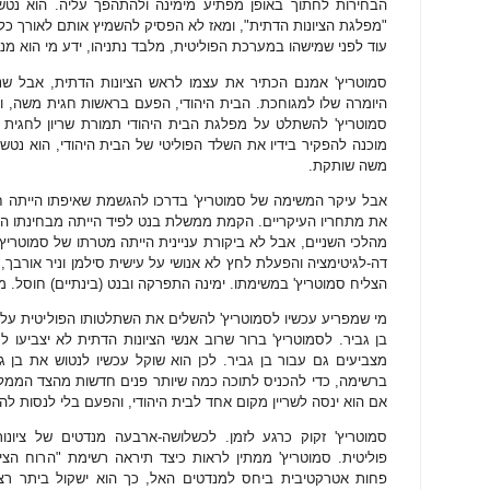
הבחירות לחתוך באופן מפתיע מימינה ולהתהפך עליה. הוא נט
"מפלגת הציונות הדתית", ומאז לא הפסיק להשמיץ אותם לאורך כל
עוד לפני שמישהו במערכת הפוליטית, מלבד נתניהו, ידע מי הוא 
סמוטריץ' אמנם הכתיר את עצמו לראש הציונות הדתית, אבל שני
היומרה שלו למגוחכת. הבית היהודי, הפעם בראשות חגית משה, ו
סמוטריץ' להשתלט על מפלגת הבית היהודי תמורת שריון לחגית 
מוכנה להפקיר בידיו את השלד הפוליטי של הבית היהודי, הוא נטש
משה שותקת.
אבל עיקר המשימה של סמוטריץ' בדרכו להגשמת שאיפתו הייתה ח
את מתחריו העיקריים. הקמת ממשלת בנט לפיד הייתה מבחינתו הז
מהלכי השניים, אבל לא ביקורת עניינית הייתה מטרתו של סמוטריץ'
דה-לגיטימציה והפעלת לחץ לא אנושי על עישית סילמן וניר אורבך,
הצליח סמוטריץ' במשימתו. ימינה התפרקה ובנט (בינתיים) חוסל. מ
מי שמפריע עכשיו לסמוטריץ' להשלים את השתלטותו הפוליטית על ה
בן גביר. לסמוטריץ' ברור שרוב אנשי הציונות הדתית לא יצביעו
מצביעים גם עבור בן גביר. לכן הוא שוקל עכשיו לנטוש את בן ג
ברשימה, כדי להכניס לתוכה כמה שיותר פנים חדשות מהצד הממלכ
אם הוא ינסה לשריין מקום אחד לבית היהודי, והפעם בלי לנסות 
סמוטריץ' זקוק כרגע לזמן. לכשלושה-ארבעה מנדטים של ציונו
פוליטית. סמוטריץ' ממתין לראות כיצד תיראה רשימת "הרוח הצי
פחות אטרקטיבית ביחס למנדטים האל, כך הוא ישקול ביתר רצינ