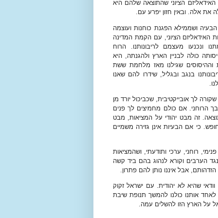
 האידאליזם הציוני שהתוצאה שלהם היא
את אלה. ובאין חזון יפרע עם.
הבעיה ושממילא הפגנת כוחנות ועוצמה
 האידאליזם הציוני, עם הקמת המדינה
ו ונכנעו מעצמם לריבונותנו. הרוח
ותה כולה לבניין הארץ ולהגנתה, היא
 וההיסוסים שגילנו מאז מלחמת ששת
נותנו בנגב ובגליל, שידרו להם שאנו
ו.
רה לך אובייקטיבית, שכביכול יורד מן
ך הרוחני. אם כולם מחמיצים לך פנים
צאה. זה מבט יהודי על המציאות, מבט
פש. כי אם הבעיות אינן גזירה משמיים
מי, רוחני, ערכי ותודעתי, ושהמציאות
נגד הערבים וקורא לנהוג בהם ביד קשה
דהותם, אבל איננו נותן להם פתרון.
דאי שהיא לא יהודית. עם ישראל זקוק
 לאחד אותנו כולנו להמשך תנופת שיבת
ראל על הארץ הזו להשלים עמה.