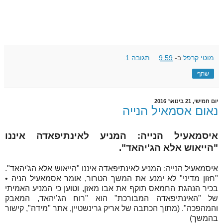
מוטי קרפל
ב-
9:59
תגובה 1:
שתף
יום חמישי, 21 בינואר 2016
נאום אסמאיל הנייה
איסמאעיל הנייה: המניע לאינתיפאדה איננו
"הייאוש אלא הג'יהאד".
איסמאעיל הנייה: המניע לאינתיפאדה איננו "הייאוש אלא הג'יהאד".
"חזון מדיני" לא ימנע את המשך הטרור, אומר אסמאעיל הניה •
בכיר הנהגת החמאס תוקף את אבו מאזן, וטוען כי המניע האמיתי
של "האינתיפאדה המבורכת" הוא "רוח הג’יהאד, המאבק
והמהפכה". (מתוך הכתבה של אריק גרינשטיין, אתר "מידה", קישור
בהמשך)