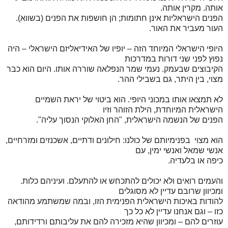
אותה. מקרין אותה.
הפנים הישראליות אינן חתומות; הן חושפות את הפנים (בשווא).
העור מעביר את האור.
היופי הישראלי המיוחד הזה – יופיו של האידיאליזם הישראלי – היה
נפוץ לפני שני דורות במדרכות
הקיבוצים שבעמק. נעמי שמר הנפלאה שוררה אותו. היום הוא כבר
מצוי, בין היתר, גם בשבילי ההר.
לא תמצאו אותו במכוני היופי. הוא ביטוי של יראת השמיים
הישראלית המיוחדת, הילת הזוהר וזיו
הפנים של הנשמה הישראלית, "החן האלוקי הנסוך עליה".
הוא מצוי בפנימיותם של כולנו: חילונים ודתיים, אשכנזים ומזרחיים,
אנשי שמאל ואנשי ימין, עם
כיפה או בלעדיה.
והעמים רואים ולא יכולים להתכחש או להתעלם. ועיניהם כלות.
ומכיוון שרובם עדיין לא מסוגלים
להודות באיכות הישראלית הפנימית הזו, ובמה שמשתמע מהודאה
כזו – וגם אנחנו עדיין לא כל כך
עוזרים להם – ומכיוון שהיא מזכירה להם את עליבותם ורדידותם,