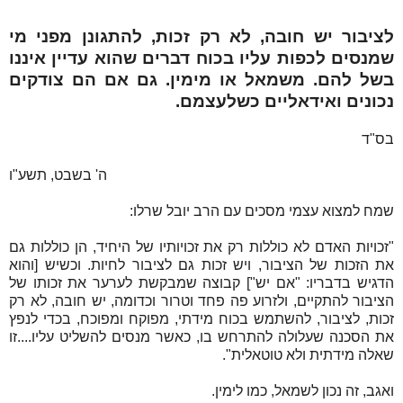
לציבור יש חובה, לא רק זכות, להתגונן מפני מי
שמנסים לכפות עליו בכוח דברים שהוא עדיין איננו
בשל להם. משמאל או מימין. גם אם הם צודקים
נכונים ואידאליים כשלעצמם.
בס"ד
ה' בשבט, תשע"ו
שמח למצוא עצמי מסכים עם הרב יובל שרלו:
"זכויות האדם לא כוללות רק את זכויותיו של היחיד, הן כוללות גם
את הזכות של הציבור, ויש זכות גם לציבור לחיות. וכשיש [והוא
הדגיש בדבריו: "אם יש"] קבוצה שמבקשת לערער את זכותו של
הציבור להתקיים, ולזרוע פה פחד וטרור וכדומה, יש חובה, לא רק
זכות, לציבור, להשתמש בכוח מידתי, מפוקח ומפוכח, בכדי לנפץ
את הסכנה שעלולה להתרחש בו, כאשר מנסים להשליט עליו....זו
שאלה מידתית ולא טוטאלית".
ואגב, זה נכון לשמאל, כמו לימין.