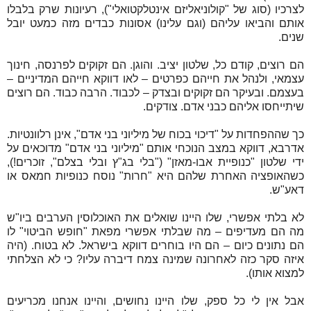
לצרכיו (סוג של "קולוניאליזם אינטלקטואלי"), רעיונות שרק בלבלו
אותם והביאו עליהם (וגם עלינו) אסונות כבדים מזה כמעט יובל
שנים.
הם רוצים, קודם כל, שלטון יציב. והוגן. הם זקוקים לפרנסה, חינוך
עצמאי, ולנהל את חייהם כפרטים – לאו דווקא חייהם המדיניים –
בעצמם. ובעיקר הם זקוקים ובצדק – לכבוד. הרבה כבוד. הם רוצים
שיתייחסו אליהם כבני אדם. צודקים.
כך שההפחדות על "דיכוי בכוח של מיליוני בני אדם", אינן רלוונטיות.
אדרבא, דווקא במצב הנוכחי אותם "מיליוני בני אדם" מדוכאים על
ידי שלטון "כנופיית אבו-מאזן" ("בלי בג"ץ ובלי בצלם", זוכרים!),
כשהאופציה האחרת שלהם היא "חרות" נוסח כנופיות חמאס או
דאע"ש.
לא בלתי אפשרי, שלו היינו שואלים את האוכלוסין הערבים ביו"ש
מה הם מעדיפים – מה שבלתי אפשרי מפאת "חופש הביטוי" לו
הם נתונים כיום – הם היו בוחרים דווקא בישראל. לא בטוח. (היה
איזה סקר כזה לאחרונה שמינה צמח דיברה עליו? כי לא הצלחתי
למצוא אותו).
אבל אין לי כל ספק, שלו היינו נחושים, והיינו אנחנו מכריעים