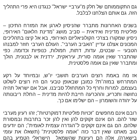
גם התקוממותם של חלק מ"ערביי ישראל" כנגדנו היא פרי התהליך
הזה. גם אותם הצלחנו לבלבל.
בשנים האחרונות מתברר שהניסיון לארגן את המזרח התיכון –
פוליטית מדינית ואידאית – סביב מושג "מדינת הלאום" האירופי,
ניסיון שמקורו בצרכי הקולוניאליזם האירופי, בא אל קיצו בתהליכים
המכונים אצלנו עדיין "האביב הערבי". העולם הערבי חוזר למבנהו
הטבעי – שבטים, עדות, דתות, חמולות, כנופיות וכדומה. כפי
שהתברר שאין אומה סורית, עיראקית, ירדנית או לבנונית, הולך
ומתברר שאין גם אומה פלסטינית.
אז מה באמת רוצים הערבים תושבי יו"ש, ובמיוחד על רקע
המתרחש במזה"ת? כמובן שבאופן טבעי הם היו רוצים לשלוט
בעצמם, למרות וחרף כל המתחולל סביבנו. אבל אם ישראל תהיה
נחושה ותכריע, וההכרעה חייבת להיות מדינית – החלת ריבונותה
על יהודה והשומרון – הם ישלימו אם כך.
רובם אינם מחפשים "זכויות פוליטיות דמוקרטיות"; זהו רעיון מערבי
שזר להם. הם אינם זקוקים להן ואין להן זכר בתרבות ובמסורת
שלהם. הם גם אינם זקוקים ל"הגדרה עצמית לאומית"; הם יודעים
טוב מאתנו שאין דבר כזה "אומה פלסטינית" (תשאלו את עזמי
בישארה). אלה הם רעיונות שהשמאל הישראלי הטמיע בהם