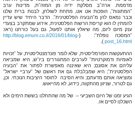
מדממת. ארה"ב מסלקת ידיה מן המזה"ת, מדינות ערב
"המתונות", הופכות אט אט, מתחת לשולחן, לבנות ברית שלנו
וכבר נמאס להן מ"הבעיה הפלסטינית". הדבר היחיד שיש עדיין
להמתין לו הוא קריסת הרשות הפלסטינית, אירוע שמתקרב בצעדי
ענק מיום ליום, מה שיאלץ אותנו לפעול, גם בעל כורחנו (ראו:
"המסכה נופלת": (
http://blog.emuni.co.il/2016/01/blog-
).
post_16.html
ההתעקשות הפורמליסטית, שלא לומר פונדמנטליסטית, על "זכויות
לאומיות ודמוקרטיות" לערבים המתגוררים ביו"ש, היא שמביאה
עליהם את אסונם; היא שאיננה מאפשרת לפתור את "הבעיה
הפלסטינית"; היא שמבלבלת גם את ראשם של "ערביי ישראל"
ומוציאה אותם מדעתם; והיא הסיבה לחוסר היציבות הנוכחי. וכן,
גם לטרור, שניזון מהתקווה, כידוע, לא מהייאוש.
הגיע זמנו של היום השביעי – של מה שהתחלנו בששת הימים ולא
השכלנו לסיים אז.