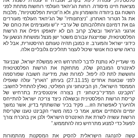
פלסטינית, עומדת ליפול בקרוב ועובדה זו עומדת לשנות את
מציאות חיינו מיסודה. רוחות הג'יהאד העולמי רוחשות מתחת לפני
השטח גם ביהודה והשומרון והן, ולא ה"זכויות הפלסטיניות", מלבות
את גל הטרור האחרון. "ניצחונותיו" של הג'יהאד העולמי מעוררים
גם את דמיונם והתלהבותם של ערביי יו"ש ומעצימים את כוחם של
ארגוני הג'יהאד ובשלב קרוב הם לא יתאפקו ויפילו את הרשות
הפלסטינאית, שמייצגת עבורם משטר ישן מנצל ומושחת הנשען על
כידוני ישראל והמערב. זו כמובן תהיה טעותם ההיסטורית, אבל לא
נראה שיש כוח אנושי שיכול לעצור תהליכים גלובליים אלה.
מי שעדיין לא נותנת לדבר להתרחש היא ממשלת ישראל, שבניגוד
לאינטרס המובהק שלה, מתחזקת את הרשות הפלסטינאית
וחוששת לתת לה ליפול. למרות זאת, מידיעה חשובה שפורסמה
לפני שבועות אחדים (27.11.15) בעיתון "הארץ" עולה שאפילו
הממסד הישראלי, הן הביטחוני והן הפוליטי, נאלץ להתחיל לחשוב:
"הקבינט המדיני־ביטחוני דן בצורה אינטנסיבית בתרחיש של
קריסת
הרשות הפלסטינית
ובשאלה כיצד צריכה ישראל להתייחס
ולהיערך לאפשרות הזו.... פקיד בכיר שהשתתף בדיון, אשר נמשך
יומיים והסתיים אמש, אמר כי כמה משרי הקבינט טענו שקריסת
הרשות עשויה לשרת את האינטרס הישראלי ולכן אין בהכרח צורך
לפעול כדי למנוע מתרחיש כזה להתממש
.
"
קשה להנהגה הישראלית להסיק את המסקנות מהתמורות