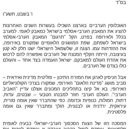
בס"ד
ו' בשבט, תשע"ו
האוכלוסין הערביים בארצנו השכילו בעשרות השנים האחרונות
להציג את המאבק הערבי-אסלמי בישראל כמאבק לאומי. למערב
בכלל ולאירופה בפרט, הקל "תרגום" המאבק הערבי-אסלמי
בישראל לשפתם, שפת המושגים הלאומיים שמקורם באירופה,
את ההזדהות עמו. הצגה זו, שלשמאל הישראלי ישנו חלק לא קטן
בעיצובה, הייתה הקלף המנצח של הערבים ואפשרה להם לרכוש
את אהדת העולם למאבקם. ישראל הועמדה בצד אחד – והעולם
כולו בצדם של הערבים.
אבל הניסיון לארגן את המזרח התיכון – פוליטית מדינית ואידאית –
סביב מושג "מדינת הלאום" האירופי, שמקורו בצרכי הקולוניאליזם
האירופי, בא אל קיצו בתהליכים המכונים אצלנו עדיין "האביב
הערבי". העולם הערבי חוזר למבנהו הטבעי – שבטים, עדות,
דתות, חמולות, כנופיות וכדומה. כפי שהתברר שאין אומה סורית,
עיראקית, ירדנית או לבנונית, הולך ומתברר שאין גם אומה
פלסטינית.
המסכה הזו של הצגת הסכסוך הערבי-ישראלי כבעיה לאומית