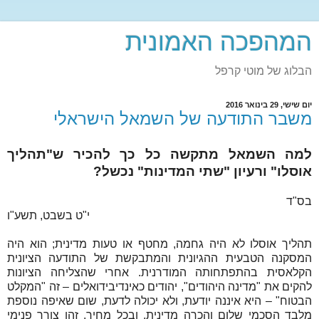
המהפכה האמונית
הבלוג של מוטי קרפל
יום שישי, 29 בינואר 2016
משבר התודעה של השמאל הישראלי
למה השמאל מתקשה כל כך להכיר ש"תהליך
אוסלו" ורעיון "שתי המדינות" נכשל?
בס"ד
י"ט בשבט, תשע"ו
תהליך אוסלו לא היה גחמה, מחטף או טעות מדינית; הוא היה
המסקנה הטבעית ההגיונית והמתבקשת של התודעה הציונית
הקלאסית בהתפתחותה המודרנית. אחרי שהצליחה הציונות
להקים את "מדינה היהודים", יהודים כאינדיבידואלים – זה "המקלט
הבטוח" – היא איננה יודעת, ולא יכולה לדעת, שום שאיפה נוספת
מלבד הסכמי שלום והכרה מדינית, ובכל מחיר. זהו צורך פנימי