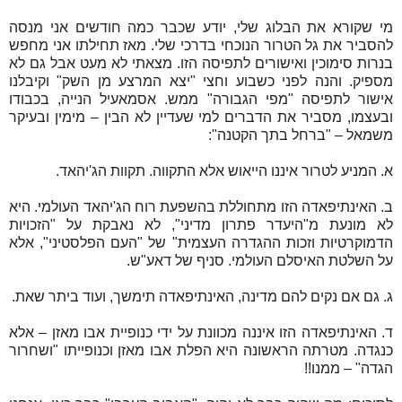
מי שקורא את הבלוג שלי, יודע שכבר כמה חודשים אני מנסה
להסביר את גל הטרור הנוכחי בדרכי שלי. מאז תחילתו אני מחפש
בנרות סימוכין ואישורים לתפיסה הזו. מצאתי לא מעט אבל גם לא
מספיק. והנה לפני כשבוע וחצי "יצא המרצע מן השק" וקיבלנו
אישור לתפיסה "מפי הגבורה" ממש. אסמאעיל הנייה, בכבודו
ובעצמו, מסביר את הדברים למי שעדיין לא הבין – מימין ובעיקר
משמאל – "ברחל בתך הקטנה":
א. המניע לטרור איננו הייאוש אלא התקווה. תקוות הג'יהאד.
ב. האינתיפאדה הזו מתחוללת בהשפעת רוח הג'יהאד העולמי. היא
לא מונעת מ"היעדר פתרון מדיני", לא נאבקת על "הזכויות
הדמוקרטיות וזכות ההגדרה העצמית" של "העם הפלסטיני", אלא
על השלטת האיסלם העולמי. סניף של דאע"ש.
ג. גם אם נקים להם מדינה, האינתיפאדה תימשך, ועוד ביתר שאת.
ד. האינתיפאדה הזו איננה מכוונת על ידי כנופיית אבו מאזן – אלא
כנגדה. מטרתה הראשונה היא הפלת אבו מאזן וכנופייתו "ושחרור
הגדה" – ממנו!!