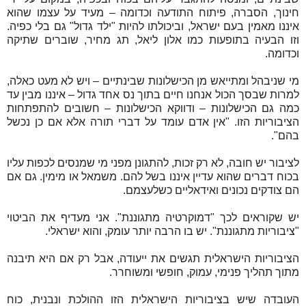
חינוך, הסברה, פיתוח התודעה וכדומה – מעיד על עצמו שהוא
איננו מאמין בעם ישראל, וביכולתו להיות "ילד גדול" גם בלי כפיה.
וזו הבעיה בתופעות כמו אלון ליאל, תג מחיר, שוברים שתיקה
וכדומה.
מי שניבהל ומתייאש מן הכישלונות שבינתיים – ויש לא מעט כאלה,
למרות שבסך הכול אנחנו חיים בתוך נס אחד גדול – איננו מבין עד
כמה גם הכישלונות – ודווקא הכישלונות – חשובים להתפתחות
הציבוריות הזו. "אין אדם עומד על דברי תורה אלא אם כן נכשל
בהם".
לציבור יש חובה, לא רק זכות, להתגונן מפני מי שמנסים לכפות עליו
בכוח דברים שהוא עדיין איננו בשל להם. משמאל או מימין. גם אם
הם צודקים נכונים ואידאליים כשלעצמם.
יש שקוראים לכך "דמוקרטיה מתגוננת". אני מעדיף את הביטוי
"ציבוריות מתגוננת". יש בו הרבה יותר עומק, והוא ישראלי.
הציבוריות הישראלית תגשים את ייעודה, אבל רק אם היא תיבנה
מתוך תהליך פנימי, עמוק, חופשי ומשוחרר.
העובדה שיש בציבוריות הישראלית הזו ההולכת ונבנית, כוח