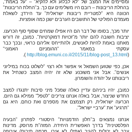
ומסיימים את המצב של "לא לבלוע ולא להקיא" – "על באמת",
בהחלת הריבונות – רובם היו משלימים עם כך. ב"החלת הריבונות"
הכוונה היא "למטריית ריבונות ישראלית" עד הירדן; לשאלת
מעמדם הפוליטי של התושבים הערבים ישנן כמה אופציות.
יותר מכך, בסופו של דבר הם היו אפילו שמחים שסוף סוף הכרענו.
יציבות חשובה להם יותר מ"זכויות דמוקרטיות". כמובן, זה דורש
מאתנו באמת להיות לאנשים, ולהתייחס אליהם כראוי, ובכך כבר
עסקתי במאמר "ההומניזם האמוני"
).
http://blog.emuni.co.il/2015/11/blog-post_13.html
(
אכן, כפי שטוען השמאל אי אפשר ולא רצוי "לשלוט בכוח במיליוני
אנשים". אבל אני משוכנע שלא זה יהיה המצב כשנחיל את
ריבונותנו על יהודה והשומרון.
כמובן, יהיו ביניהם עדיין כאלה שמכל מיני סיבות יתנגדו למצב
החדש שניצור, אבל באלה אנחנו צריכים "לטפל" ממילא גם היום.
הכרעה ישראלית, רק תצמצם את מספרם ואת כוחם. היא גם
"תרגיע" את "ערביי ישראל".
אנחנו נמצאים ב"חלון הזדמנויות" היסטורי לפתרון "הבעיה
הפלסטינית" בדרך האפשרית היחידה. המזה"ת מרוסק. מדינות
ערב לא יכולות להגיב (אפילו לא אירן, מכמה סיבות) אירופה