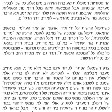
ההיסטוריות המופלגות שעוברת הזירה בימים אלה, כל שכן לבכירי
מערכת הביטחון, אבל המציאות חזקה מכל הדמיונות האשליות
החולשות והקיבעונות והיא תעשה את שלה. עניין של זמן, ולא הרבה
כנראה. מה שלא מבינים מהראש – לומדים דרך הרגליים.
כשתיפול הרשות על ידי ולידי ארגוני הג'יהאד העולמי ובראשם
החמאס, תיפול גם המסכה של מאבק לאומי. הרעיון של "מדינה
פלסטינית", על כל הכרוך בו, ירד מעל הפרק. המתקפה הערבית
המדינית נגד ישראל – באו"ם, במוסדותיו, בבית הדין בהאג,
במערב בכלל ובתנועות החרם למיניהן בפרט וכדומה – שמבוססת
כל כולה על "המסכה הלאומית", תרד גם היא מסדר היום העולמי
עם נפילת הרשות.
צדק השמאל; הפתרון לטרור איננו צבאי אלא מדיני, והוא מחייב
מעבר מבלימה והכלה – להכרעה. לא תהיה לנו ברירה אלא
להשליט את ריבונותנו על השטח וזה הרבה יותר פשוט ממה
שמנסים לשכנע אותנו אלה שמתפרנסים מ"הבעיה הפלסטינית"
כבר שנות דור וחוששים מהכרעתה ופתרונה. כשיתברר שישראל
איננה נאבקת בזכות ההגדרה העצמית של הפלסטינאים, אלא כנגד
הג'יהאד העולמי, ממש כמו העולם המערבי כולו, ישתנה גם יחסו
של העולם המערבי לסוגיה. אולי הוא לא ממש ידחוף בכוח
להשלטת הריבונות הישראלית ביהודה והשומרון, אבל כנראה לא