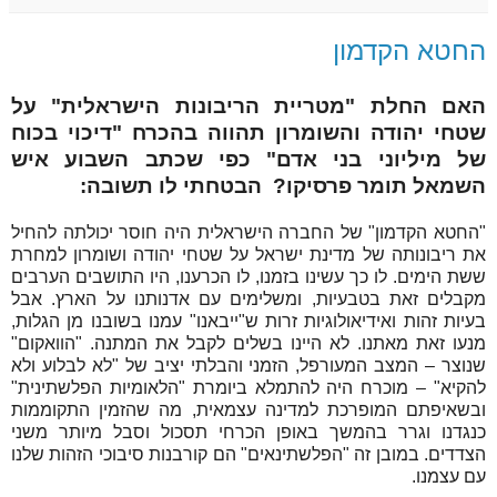
החטא הקדמון
האם החלת "מטריית הריבונות הישראלית" על
שטחי יהודה והשומרון תהווה בהכרח "דיכוי בכוח
של מיליוני בני אדם" כפי שכתב השבוע איש
השמאל תומר פרסיקו? הבטחתי לו תשובה:
"החטא הקדמון" של החברה הישראלית היה חוסר יכולתה להחיל
את ריבונותה של מדינת ישראל על שטחי יהודה ושומרון למחרת
ששת הימים. לו כך עשינו בזמנו, לו הכרענו, היו התושבים הערבים
מקבלים זאת בטבעיות, ומשלימים עם אדנותנו על הארץ. אבל
בעיות זהות ואידיאולוגיות זרות ש"ייבאנו" עמנו בשובנו מן הגלות,
מנעו זאת מאתנו. לא היינו בשלים לקבל את המתנה. "הוואקום"
שנוצר – המצב המעורפל, הזמני והבלתי יציב של "לא לבלוע ולא
להקיא" – מוכרח היה להתמלא ביומרת "הלאומיות הפלשתינית"
ובשאיפתם המופרכת למדינה עצמאית, מה שהזמין התקוממות
כנגדנו וגרר בהמשך באופן הכרחי תסכול וסבל מיותר משני
הצדדים. במובן זה "הפלשתינאים" הם קורבנות סיבוכי הזהות שלנו
עם עצמנו.