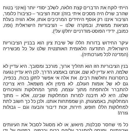
הייתי לוקח את הדברים קצת הלאה, לשלב יסודי יותר (ואינני בטוח
שהרב שרלו היה מסכים איתי בזה): זכות הציבור – כציבור! כלומר,
הציבור איננו רק אוסף היחידים המרכיבים אותו, אלא הוויה בעלת
מציאות ממשית, ובמקרה שלנו – הציבוריות הישראלית (ופה,
כמובן, ידידי הפוסט-מודרניים יחלקו עלי).
עיקר החידוש בדורות הללו של שיבת ציון הוא בבניין הציבוריות
הישראלית, התודעה הלאומית האותנטית שלנו על כל מכשיריה
(המדינה לכל מערכותיה).
בנין הציבוריות הזו הוא תהליך ארוך, מורכב ומסובך. היא עדיין לא
שלמה. היא עדיין לא שם. אנחנו באמצע הדרך. לכן היא עדיין נגועה
בחסרונות וחולשות רבים. את אלה אי אפשר לתקן בכוח, בכפיה,
גם לא של אומות העולם. לא מימין ולא משמאל. היא צריכה
להתברר ולהתפתח מתוך עצמה, מתוך המחלוקות והוויכוחים
שלנו. היא לא תיבנה למרות המחלוקות שביננו, אלא – מתוך
המחלוקות, באמצעותן. הן שמפתחות אותנו. ולכן כל כך חשוב לתת
למחלוקות הללו חופש, חירות, זכות דיבור והבעה וגם – גבולות
גזרה!
כל מי שחסר סבלנות, מיואש, או לא מסוגל לסבול את העיוותים
שבינתיים, ומנסה להתגבר עליהם בכוח ובכפיה, במקום על ידי