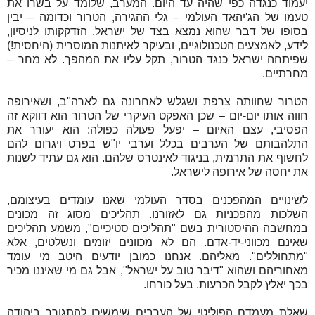
יעמוד כנגדה כפי שהיה עד היום. המערב, שלומד על בשרו את
טעמו של הג'יהאד העולמי – גלי ההגירה, הטרור וכדומה – יבין
בסופו של דבר שהוא נמצא בצד של ישראל. הזדקקותו לניסיון,
לידע, לאמצעים הטכנולוגיים, ובעיקר לאיתנות המוסרית (היחסית!)
שפיתחה ישראל כנגד הטרור, תקל עליו את המהפך. לא מחר –
מחרתיים.
הטרור שחוותה צרפת ושגלש לאחרונה גם לארה"ב, ושאירופה
חווה אותו יום-יום – שכן האפקט העיקרי של הטרור הוא דווקא זה
הפסיבי, עצם האיום – יפעל פעולה כפולה: הוא יעורר את
התלהבותם של הערבים בכלל וערבי יו"ש בפרט ויגרום להם
לחשוף את התרמית, בניגוד לאינטרס שלהם. הוא גם עתיד לשנות
את יחסה של אירופה לישראל.
לשינויים המהפכנים בסדר העולמי שאנו עומדים בעיצומם,
השלכות מהפכניות גם לאזורנו. תהליכים מסוג זה מכונים
במחשבה ההיסטורית בשם "תהליכים סטיכיים", משמע תהליכים
שאינם מכווני-יד-אדם. הם לא מכוונים יזומים ונשלטים, אלא
"מתחוללים". מאליהם. אנחנו כמובן יודעים היטב מי עומד
מאחוריהם ושהוא "דיבר טוב על ישראל", אבל גם מי שאיננו מכיר
בכך יאלץ לקבל הכרעות. בעל כורחו.
שאלת מעמדם הפוליטי של הערבים שימשיכו להתגורר ביהודה