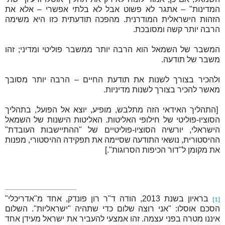
המדינות" – אתגר לא פשוט אבל לא בלתי אפשרי – אלא את
הזהות הישראלית המודרנית. מהפכה תודעתית כזו היא משימה
הרבה יותר קשה ומסובכת.
המשבר של השמאל הוא הרבה יותר ממשבר פוליטי ומדיני; זהו
משבר של תודעה.
ולהכיר בצורך לשנות את תודעת החיים – הרבה יותר מסובך
מאשר להכיר בצורך לשנות מדיניות.
[התהליך האידאי הזה מתלבש, מופיע, יוצא אל הפועל, בתהליך
הסוציו-פוליטי של חילופי האליטות. האליטות הישנות של השמאל
הישראלי, יורשיה הסוציו-פוליטיים של "ההתיישבות העובדת"
ההיסטורית, נושאי התודעה שסיימה את תפקידה ההיסטורי, מפנות
את מקומן ל"דור הכיפות הסרוגות".]
בראיון בשנת 2013, הודה ד"ר רון פונדק, אחד מ"אדריכלי"
[1]
הסכם אוסלו: "אני רוצה שלום כדי שתהיה "ישראליות". השלום
איננו מטרה בפני עצמה. זהו אמצעי להעביר את ישראל מעידן אחד