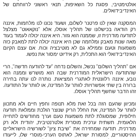
אולטימטיבי, פסגת כל השאיפות, תנאי ראשוני לרווחתם של
האינדיבידואלים.
המסקנה שאין לנו פרטנר לשלום, ושעוד נכונו לנו מלחמות, איננה
רק הודאה בכישלונו של תהליך אוסלו, אלא "נוקאאוט" מצלצל
לתודעה מודרנית זו, שממנה הוא גזור. היא איננה יכולה לעמוד בעוד
מאה שנות מאבק ומלחמה שכן היא איננה יכולה לתת למאבק כזה
משמעות וטעם וממילא גם לא מוטיבציה וכוח. אם עצם הקיום
האינדיבידואלי הוא התכלית, רק אידיוט ימסור את נפשו.
אם "תהליך השלום" נכשל, והשלום נדחה "עד להודעה חדשה", הרי
שהתודעה הישראלית המודרנית שבה הוא מושרש וממנה הוא
נובע, איננה רלוונטית לאתגרי המציאות. נותרה לנו עתה בחירה
ברורה בין שתי אפשרויות: לוותר על המדינה, או לוותר על התודעה.
זהו הדבר שחשף תהליך אוסלו.
ומכיוון שהעם הזה בכל זאת מלא תנופה וחפץ חיים ולא מתכוון
לוותר על המדינה, את החלל הריק שנוצר הולכת וממלאת תודעה
חילופית, שמסוגלת לתת משמעות טעם וערך מחודשים לתחייה
הלאומית. תשתית ערכית מוסרית אלטרנטיבית, יהודית ולא רק
מודרנית. תודעה שמחזירה את "שיבת ציון" לשורשיה הישראליים
ההיסטוריים, למסורת ישראל, לאתוס הערכי-מוסרי שלו, לייעודו