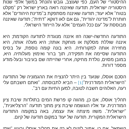
ההיסטורי של העם, כפי שעוצב, גובש והונחל במשך אלפי שנות
היסטוריה ישראלית. תודעה שאיננה רואה בארץ ישראל רק "מקלט
בטוח" אלא יעוד; תודעה שאיננה מסתפקת ב"מדינת היהודים" אלא
חותרת ל"מדינה יהודית", גם אם לאו דווקא "דתית"; תודעה שאיננה
מבוססת על "עם ככל העמים" אלא על הייחוד הישראלי.
התודעה החדשה-ישנה הזו איננה מנוגדת לתודעה הקודמת; היא
איננה שוללת מסלקת או מוחקת אותה; היא מעלה אותה, היא
מחזירה אותה למקורותיה. היא בונה קומה נוספת, על בסיס
התודעה שסיימה את תפקידה, תוך ברור ואימוץ מעלותיה. היא,
במובן מסוים, נולדת מחיקה, אחרי שהייתה שם בעיבור ובעל-מודע
מספר דורות.
הסכם אוסלו, שנועד בין היתר להנציח את ההגמוניה של התודעה
"הישראלית המודרנית"
– הביא לתבוסתה. "ואתם חשבתם עלי
[1]
רעה, האלוהים חשבה לטובה, למען החיות עם רב".
תהליך אוסלו, אם כן, מהווה קו פרשת המים בתולדות שיבת ציון
המודרנית. עד אליו הוגשמה שיבת ציון מתוך תודעה "הרצליאנית",
"ישראלית". משזו מיצתה את עצמה, באה במקומה התודעה
הישראלית המקורית. תודעה של יעוד במקום תודעה של קיום.
השמאל, אם כן, אמור לזנוח לא רק את תהליך אוסלו ורעיון "שתי