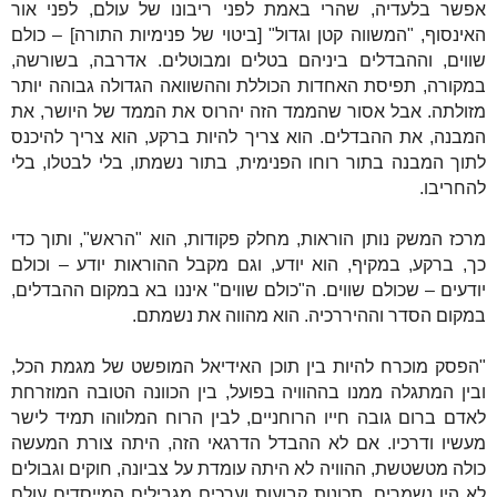
אפשר בלעדיה, שהרי באמת לפני ריבונו של עולם, לפני אור
האינסוף, "המשווה קטן וגדול" [ביטוי של פנימיות התורה] – כולם
שווים, וההבדלים ביניהם בטלים ומבוטלים. אדרבה, בשורשה,
במקורה, תפיסת האחדות הכוללת וההשוואה הגדולה גבוהה יותר
מזולתה. אבל אסור שהממד הזה יהרוס את הממד של היושר, את
המבנה, את ההבדלים. הוא צריך להיות ברקע, הוא צריך להיכנס
לתוך המבנה בתור רוחו הפנימית, בתור נשמתו, בלי לבטלו, בלי
להחריבו.
מרכז המשק נותן הוראות, מחלק פקודות, הוא "הראש", ותוך כדי
כך, ברקע, במקיף, הוא יודע, וגם מקבל ההוראות יודע – וכולם
יודעים – שכולם שווים. ה"כולם שווים" איננו בא במקום ההבדלים,
במקום הסדר וההיררכיה. הוא מהווה את נשמתם.
"הפסק מוכרח להיות בין תוכן האידיאל המופשט של מגמת הכל,
ובין המתגלה ממנו בההוויה בפועל, בין הכוונה הטובה המוזרחת
לאדם ברום גובה חייו הרוחניים, לבין הרוח המלווהו תמיד לישר
מעשיו ודרכיו. אם לא ההבדל הדרגאי הזה, היתה צורת המעשה
כולה מטשטשת, ההוויה לא היתה עומדת על צביונה, חוקים וגבולים
לא היו נשמרים, תכונות קבועות וערכים מגבילים המייסדים עולם