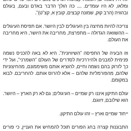
ומלאו, לא היו עומדים. .... כה הולך הדבר באדם ובעם, בעולם
ובהוויה (הרב קוק, שמונה קבצים, קובץ א, קצ"ט)".
צריכה להיות מחיצה בין העיגולים לבין היושר. אם תפיסת העיגולים
– ההשוואה הגדולה – מתפרצת, מחריבה את היושר, היא מחריבה
את העולם.
וזו הבעיה של התפיסה "השיוויונית". היא לא באה להכניס נשמה
פנימית למבנים ולהיררכיות לסדרים של העולם "השמרני", ועל ידי
כך לזרוק בהם נשמה וחיים, להוציא אותם משיממונם, מהחיצוניות
שלהם, מהפורמליות שלהם – אלא להרוס אותם. להחריבם. לבוא
במקומם.
עולם התיקון איננו רק שמיים – העיגולים; גם לא רק הארץ – היושר.
הוא שילובם, זיווגם.
ייחוד שמיים וארץ – זהו עולם התיקון.
התבוננות קצרה בחג הפורים תוכל להמחיש את העניין, כי פורים