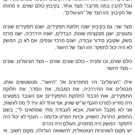
נוכל להבין במה מדובר: מצד אחד, בקיבוץ כולם שווים. זו מהותו
של הקיבוץ. זהו הצד של "העיגולים".
מצד שני, גם בקיבוץ ישנה חלוקת תפקידים, ישנם תפקידים שונים
ומגוונים, ישנן פונקציות שונות, הבדלים, ישנה היררכיה, ישנו מרכז
משק, שקובע סידור עבודה, ישנם מרכזי ענפים. אם לא כן, המשק
לא היה יכול לתפקד. זהו הצד של היושר.
כולם שווים, ובו זמנית – כולם שונים. שווים – מצד העיגולים. שונים
– מצד היושר.
אילו "העיגולים" היו מתפרצים אל "היושר", מטשטשים אותו,
מבטלים את ההיררכיה, את המבנה, את הסדר, את חלוקת
התפקידים, ואת הכבוד לחלוקת התפקידים; אם העובד במטעים
היה מודיע למרכז הענף ש"יש שוויון, אף אחד לא יגיד לי מה לעשות,
אני לא מקבל הוראות, אבוא לעבודה מתי שמתאים לי", בשם
החופש, החרות, השוויון, זכויות הפרט וכדומה – הענף לא יכול היה
לתפקד. המשק היה מתפרק, העולם היה נהרס.
יש מקום לשוויוניות הטוטאלית, להשוואה הגדולה, מקום חשוב. אי