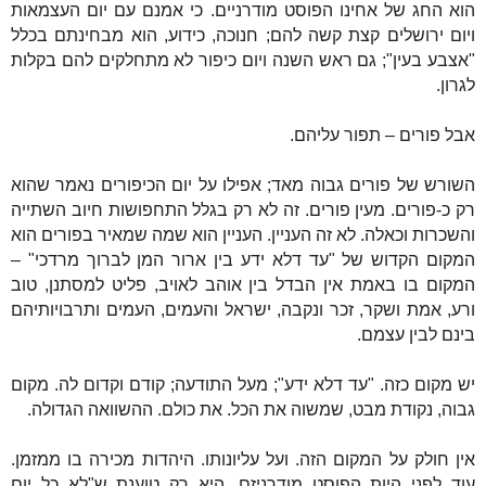
הוא החג של אחינו הפוסט מודרניים.
כי אמנם עם יום העצמאות
ויום ירושלים קצת קשה להם; חנוכה, כידוע, הוא מבחינתם בכלל
"אצבע בעין"; גם ראש השנה ויום כיפור לא מתחלקים להם בקלות
לגרון.
אבל פורים – תפור עליהם.
השורש של פורים גבוה מאד; אפילו על יום הכיפורים נאמר שהוא
רק כ-פורים. מעין פורים. זה לא רק בגלל התחפושות חיוב השתייה
והשכרות וכאלה. לא זה העניין. העניין הוא שמה שמאיר בפורים הוא
המקום הקדוש של "עד דלא ידע בין ארור המן לברוך מרדכי" –
המקום בו באמת אין הבדל בין אוהב לאויב, פליט למסתנן, טוב
ורע, אמת ושקר, זכר ונקבה, ישראל והעמים, העמים ותרבויותיהם
בינם לבין עצמם.
יש מקום כזה. "עד דלא ידע"; מעל התודעה; קודם וקדום לה. מקום
גבוה, נקודת מבט, שמשוה את הכל. את כולם. ההשוואה הגדולה.
אין חולק על המקום הזה. ועל עליונותו. היהדות מכירה בו ממזמן.
עוד לפני היות הפוסט מודרניזם. היא רק טוענת ש"לא כל יום