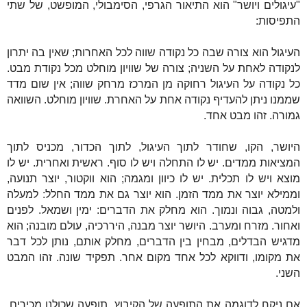
"עיגולים ויושר" הוא התיאור הגרפי, הסימבולי, המופשט, של שתי
התפיסות:
העיגול הוא צורה שבה כל נקודה שווה לכל האחרות; שאין בה יתרון
לנקודה לאחת על השניה; צורה של שוויון מוחלט מכל נקודת מבט.
כל נקודה על העיגול רחוקה מן המרכז מרחק שווה; אין שום מדד
שממנו ניתן להעדיף נקודה אחת על האחרת. שוויון מוחלט. השוואה
גמורה. זהו מבט אחד.
היושר, הקו, שחודר לתוך העיגול, לתוך הכדור, מכניס לתוך
המציאות ממדים. יש לו התחלה ויש לו סוף. ראשית ואחרית. יש לו
מוצא ויש לו תכלית. יש לו כיוון ומגמה; הוא ווקטור, יוצר תנועה,
וממילא יוצר את ממד הזמן. הוא יוצר גם את ממד החלל: למעלה
ולמטה, גבוה ונמוך. הוא מחלק את הדברים: ימין ושמאל. לפנים
ואחור. מזרח ומערב. היושר יוצר מבנה, היררכיה, עולם מובנה; הוא
מדגיש הבדלים, מבחין בין הדברים, מחלק אותם, נותן לכל דבר
את מקומו, ודווקא לכל אחד מקום אחר. תפקיד שונה. זהו המבט
השני.
אם ניקח לדוגמה את התופעה של הקיבוץ, תופעה שכולנו מכירים,