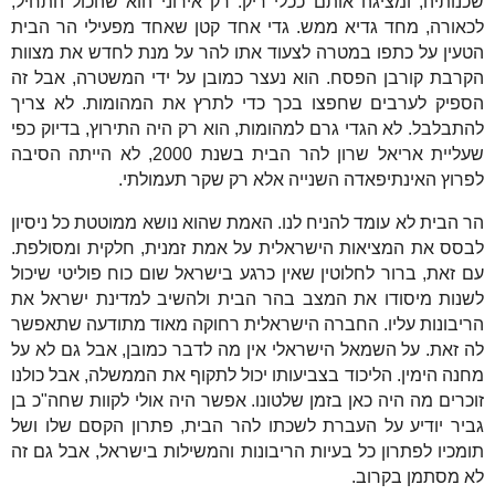
שכנותיה, ומציגה אותם ככלי ריק. רק אירוני הוא שהכול התחיל,
לכאורה, מחד גדיא ממש. גדי אחד קטן שאחד מפעילי הר הבית
הטעין על כתפו במטרה לצעוד אתו להר על מנת לחדש את מצוות
הקרבת קורבן הפסח. הוא נעצר כמובן על ידי המשטרה, אבל זה
הספיק לערבים שחפצו בכך כדי לתרץ את המהומות. לא צריך
להתבלבל. לא הגדי גרם למהומות, הוא רק היה התירוץ, בדיוק כפי
שעליית אריאל שרון להר הבית בשנת 2000, לא הייתה הסיבה
לפרוץ האינתיפאדה השנייה אלא רק שקר תעמולתי.
הר הבית לא עומד להניח לנו. האמת שהוא נושא ממוטטת כל ניסיון
לבסס את המציאות הישראלית על אמת זמנית, חלקית ומסולפת.
עם זאת, ברור לחלוטין שאין כרגע בישראל שום כוח פוליטי שיכול
לשנות מיסודו את המצב בהר הבית ולהשיב למדינת ישראל את
הריבונות עליו. החברה הישראלית רחוקה מאוד מתודעה שתאפשר
לה זאת. על השמאל הישראלי אין מה לדבר כמובן, אבל גם לא על
מחנה הימין. הליכוד בצביעותו יכול לתקוף את הממשלה, אבל כולנו
זוכרים מה היה כאן בזמן שלטונו. אפשר היה אולי לקוות שחה"כ בן
גביר יודיע על העברת לשכתו להר הבית, פתרון הקסם שלו ושל
תומכיו לפתרון כל בעיות הריבונות והמשילות בישראל, אבל גם זה
לא מסתמן בקרוב.