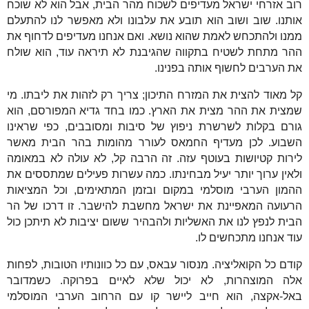
רוב אזרחי ישראל מעדיפים לשכוח מהר הבית, אבל הוא לא שוכח
אותנו. שוב ושוב הוא תובע את עלבונו ולא מאפשר לנו להתעלם
ממנו ולהתכחש לאמת שהוא נושא. ואם אנחנו מעדיפים לדחוף את
ההר מתחת לשטיח בתקווה שהגיבנת לא תיראה עוד, הוא שולח
את הערבים לחשוף אותה בפנינו.
קל מאוד להצית את המזרח התיכון; צריך רק לזהות את ליבתו. מי
שמצית את ההר מצית את הארץ. כמו בחד גדיא המפורסם, הוא
גורם בקלות לשרשרת ניפוץ של סיבות ומסובבים, כפי שראינו
השבוע. לכן מעדיף החמאס לעורר מהומות בהר הבית מאשר
לירות קטיושות בעוטף עזה. זה הרבה קל, לא עולה לא במאומה
ולאין ערוך יותר יעיל מבחינתו. כמה עשרות פעילים שמתססים את
ההמון הערבי מוסלמי במקום ובזמן המתאימים, וכל המציאות
הרעועה המאפיינת את ישראל מחשבת להישבר. זו דרכו של הר
הבית לנפץ לנו את האשליות ולהבהיר ששום יציבות לא תיתכן כול
עוד אנחנו מתכחשים לו.
קודם כל הקואליציה. מנסור עבאס, עם כל כוונותיו הטובות, לפחות
אלה המוצהרות, לא יכול שלא לאיים בפרוקה. כשמדובר
באל-אקצה, הוא חייב ליישר קו עם הרחוב הערבי המוסלמי