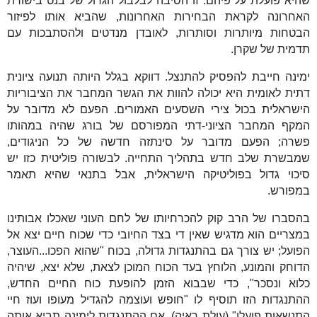
שהיא פועלת על פיהם. זו הסיבה לבלבול הגדול של בנט בישורת
האחרונה לקראת הבחירות האחרונות, שהביא אותו לפיזור
הבטחות מיותרות וסותרות, לאובדן מנדטים ולהסתבכות עם
תדמית של שקרן.
ימינה חייבת להפסיק להתנצל. דווקא בגלל היותה תנועה ציונית
דתית לאומית היא יכולה להוות את הגשר המחבר את הציבוריות
הישראלית בכול צירי השסעים האמורים. הפעם לא מדובר על
המקף המחבר הציוני-דתי המפורסם של בורג שהיה במהותו
פשרה; הפעם מדובר על סינתזה חדשה של כל הניגודים,
שמבשרת שלב חדש בתהליך התחייה. לבשורה פוליטית כזו יש
סיכוי גדול בפוליטיקה הישראלית, אבל בתנאי שהיא תאמר
במפורש.
בהסברו של הרב קוק להכרחיותו של לחם העוני שאכלו אבותינו
במצריים הוא מדגיש שאין די בצד החיובי כדי שכוח חיים יצא אל
הפועל; יש צורך גם בהתנגדות גדולה, בכוח "שהוא הפכו...העוצר,
הדוחק והמונע, הלוחץ בעד הכוח המוכן לצאת, שלא יצא, שיהיה
כלוא ונסכר", כדי שבבוא הזמן להופעת כוח החיים החדש,
ההתנגדות הזו תוסיף לו "חופש ועוצמה להגדיל מעופו ועוז חיי
התנשאות פועלו" (עולת ראיה). אם ההתנגדות לימינה תביא אותה