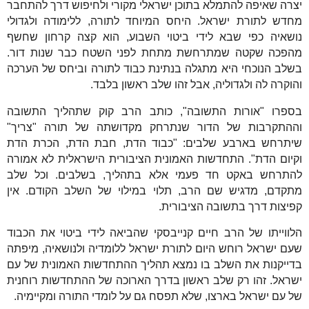
יצרה שאיפה להתמלא בתוכן ישראלי מקורי ולחיפוש דרך להתחבר
מחדש לתורת ישראל. היחס המיוחד לתורה, ללימודה ולגדולי
נושאיה כפי שבא לידי ביטוי השבוע, הוא קצה קרחון שחשף
מהפכה שקטה שמתרחשת מתחת לפני השטח כבר שנות דור.
בשלב הנוכחי היא מתגלה בנתינת כבוד לתורה וביחס של הערכה
והוקרה לה ולגדוליה, אבל זהו שלב ראשון בלבד.
בספרו "אורות התשובה", כותב הרב קוק שתהליך התשובה
וההתקרבות של הדור שנתרחק מקדושתה של תורה "צריך"
שיתרחש בארבע שלבים: "כבוד הדת, חבת הדת, הכרת הדת
וקיום הדת". התחדשות האמונית הציבורית הישראלית לא אמורה
להתרחש באקט חד פעמי אלא בתהליך, בשלבים. וכל שלב
מתקדם, מדגיש שם הרב, תלוי במילוי של השלב הקודם. אין
קפיצות דרך בתשובה הציבורית.
הלווייתו של הרב חיים קנייבסקי שהביאה לידי ביטוי את הכבוד
שעם ישראל רוחש היום לתורת ישראל ללומדיה ולנושאיה, מיפתה
בדייקנות את השלב בו נמצא תהליך ההתחדשות האמונית של עם
ישראל. זהו רק שלב ראשון בדרך הארוכה של ההתחדשות רוחנית
של עם ישראל בארצו, שלא תפסח גם על לומדי התורה ומקיימיה.