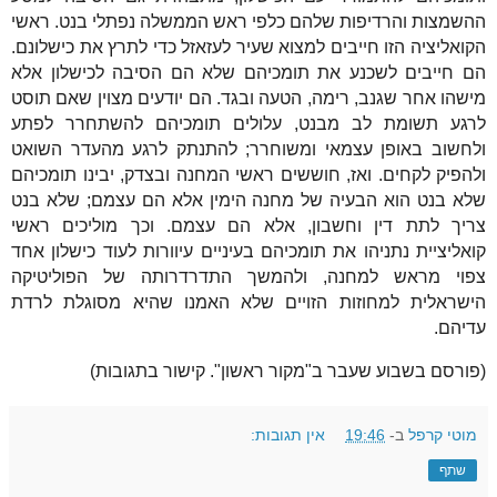
ההשמצות והרדיפות שלהם כלפי ראש הממשלה נפתלי בנט. ראשי
הקואליציה הזו חייבים למצוא שעיר לעזאזל כדי לתרץ את כישלונם.
הם חייבים לשכנע את תומכיהם שלא הם הסיבה לכישלון אלא
מישהו אחר שגנב, רימה, הטעה ובגד. הם יודעים מצוין שאם תוסט
לרגע תשומת לב מבנט, עלולים תומכיהם להשתחרר לפתע
ולחשוב באופן עצמאי ומשוחרר; להתנתק לרגע מהעדר השואט
ולהפיק לקחים. ואז, חוששים ראשי המחנה ובצדק, יבינו תומכיהם
שלא בנט הוא הבעיה של מחנה הימין אלא הם עצמם; שלא בנט
צריך לתת דין וחשבון, אלא הם עצמם. וכך מוליכים ראשי
קואליציית נתניהו את תומכיהם בעיניים עיוורות לעוד כישלון אחד
צפוי מראש למחנה, ולהמשך התדרדרותה של הפוליטיקה
הישראלית למחוזות הזויים שלא האמנו שהיא מסוגלת לרדת
עדיהם.
(פורסם בשבוע שעבר ב"מקור ראשון". קישור בתגובות)
מוטי קרפל
ב-
19:46
אין תגובות:
שתף