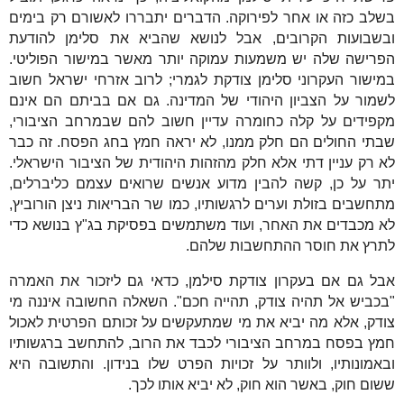
בשלב כזה או אחר לפירוקה. הדברים יתבררו לאשורם רק בימים
ובשבועות הקרובים, אבל לנושא שהביא את סלימן להודעת
הפרישה שלה יש משמעות עמוקה יותר מאשר במישור הפוליטי.
במישור העקרוני סלימן צודקת לגמרי; לרוב אזרחי ישראל חשוב
לשמור על הצביון היהודי של המדינה. גם אם בביתם הם אינם
מקפידים על קלה כחומרה עדיין חשוב להם שבמרחב הציבורי,
שבתי החולים הם חלק ממנו, לא יראה חמץ בחג הפסח. זה כבר
לא רק עניין דתי אלא חלק מהזהות היהודית של הציבור הישראלי.
יתר על כן, קשה להבין מדוע אנשים שרואים עצמם כליברלים,
מתחשבים בזולת וערים לרגשותיו, כמו שר הבריאות ניצן הורוביץ,
לא מכבדים את האחר, ועוד משתמשים בפסיקת בג"ץ בנושא כדי
לתרץ את חוסר ההתחשבות שלהם.
אבל גם אם בעקרון צודקת סילמן, כדאי גם ליזכור את האמרה
"בכביש אל תהיה צודק, תהייה חכם". השאלה החשובה איננה מי
צודק, אלא מה יביא את מי שמתעקשים על זכותם הפרטית לאכול
חמץ בפסח במרחב הציבורי לכבד את הרוב, להתחשב ברגשותיו
ובאמונותיו, ולוותר על זכויות הפרט שלו בנידון. והתשובה היא
ששום חוק, באשר הוא חוק, לא יביא אותו לכך.