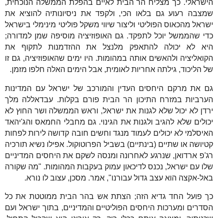
הישראלי. כך מצליח הר הבית לאיים בהפלת הממשלה הנוכחית,
שמצבה רעוע גם בלאו הכי, ולקפד את ניסיונותיה להוציא את
ישראל מהכאוס הפוליטי וליצור שיווי משקל פוליטי מינימלי בישראל
כדי שהממשל יוכל לתפקד. גם האופוזיציה מוסיפה שמן למדורה;
היא לא יכולה להתאפק מלנצל את ההזדמנות לתקוף את
הקואליציה ולהאשים אותה במהומות. היו ימים שהאופוזיציה, גם זו
של הליכוד, גילתה אחריות לאומית, אבל הימים האלה חלפו מזמן.
גם את מרקם היחסים העדין והמורכב של ישראל עם המדינות
הערביות במזרח התיכון הר הבית פורם בקלות. עבדאללה מלך
ירדן לא יכול שלא לגנות את ישראל, וראש הממשלה ושר החוץ לא
יכולים שלא להגיב ולגנות את הגינוי. גם מחבלי החמאס והג'יהאד
האיסלמי לא יכולים לעמוד מנגד וחשים חובה קדושה לירות לפחות
קטיושה או שתיים (בינתיים) בשביל הפרוטוקול. אפילו נשיא תורכיה
רג'פ ארדואן, שנרגע לאחרונה ומנסה לשקם את היחסים המדיניים
שלו עם ישראל, נכנס לדיכאון עמוק בעקבות המהומות. "מה שקורה
באל-אקצה הוא עצב גדול עבורנו", אמר. מסכן, עצוב לו נורא.
כך פועל החד גדיא הזה; הצתת אש בהר הבית ממוטטת את כל
הסדרים ומערכות היחסים הפוליטיים והמדיניים, בתוך ישראל ועם