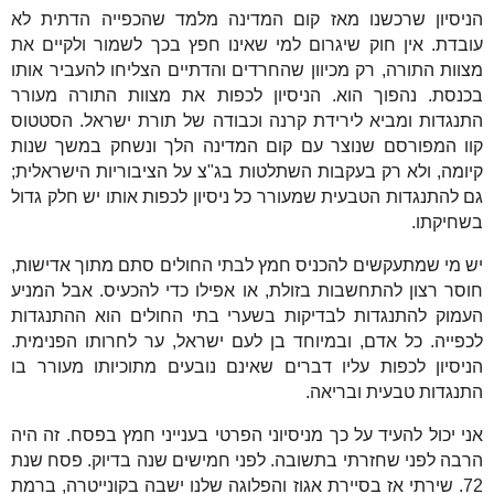
הניסיון שרכשנו מאז קום המדינה מלמד שהכפייה הדתית לא
עובדת. אין חוק שיגרום למי שאינו חפץ בכך לשמור ולקיים את
מצוות התורה, רק מכיוון שהחרדים והדתיים הצליחו להעביר אותו
בכנסת. נהפוך הוא. הניסיון לכפות את מצוות התורה מעורר
התנגדות ומביא לירידת קרנה וכבודה של תורת ישראל. הסטטוס
קוו המפורסם שנוצר עם קום המדינה הלך ונשחק במשך שנות
קיומה, ולא רק בעקבות השתלטות בג"צ על הציבוריות הישראלית;
גם להתנגדות הטבעית שמעורר כל ניסיון לכפות אותו יש חלק גדול
בשחיקתו.
יש מי שמתעקשים להכניס חמץ לבתי החולים סתם מתוך אדישות,
חוסר רצון להתחשבות בזולת, או אפילו כדי להכעיס. אבל המניע
העמוק להתנגדות לבדיקות בשערי בתי החולים הוא ההתנגדות
לכפייה. כל אדם, ובמיוחד בן לעם ישראל, ער לחרותו הפנימית.
הניסיון לכפות עליו דברים שאינם נובעים מתוכיותו מעורר בו
התנגדות טבעית ובריאה.
אני יכול להעיד על כך מניסיוני הפרטי בענייני חמץ בפסח. זה היה
הרבה לפני שחזרתי בתשובה. לפני חמישים שנה בדיוק. פסח שנת
72. שירתי אז בסיירת אגוז והפלוגה שלנו ישבה בקונייטרה, ברמת