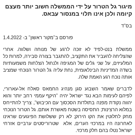
מיגור גל הטרור על ידי הממשלה חשוב יותר מעצם
קיומה ולכן אינו תלוי במנסור עבאס.
בס"ד
פורסם ב"מקור ראשון" ב- 1.4.2022
ממשלת בנט-לפיד לא זוכה לרגע של מנוחה ושלווה. אחרי
שהצליחה להעביר את התקציב, להתגבר בצורה סבירה, למרות כל
המלעיזים, על שני גלים של המגיפה ולנחול הצלחות משמעותיות
בשדה המדיניות הבינלאומית, נחת עליה גל הטרור הנוכחי שמציב
אותה נוכח רגע האמת שלה.
לדברים שאמר השבוע סגן מנהיג החמאס סאלח אל-עארורי,
לפיהם לעימות הבא נגד ישראל יהיה "היקף עממי רחב יותר והוא
יהווה נקודת מפנה בתולדות הסכסוך עם הכיבוש", צריך להתייחס
במלוא הרצינות; התסיסה בשטח מאשרת אותם. גל הטרור הנוכחי
מחק לחלוטין את הקו הירוק; לא רק ששלושת הפיגועים שראינו
לאחרונה היו במרכזי הערים, אלא
שטרוריסטים ערביים אזרחי
ישראל נטלו בהם חלק מרכזי.