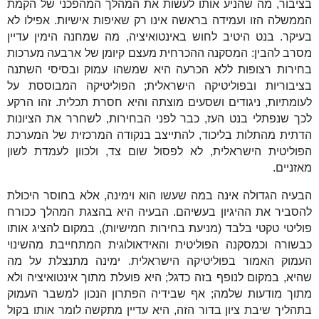
בציבור, מה שהניע אותו לעשות את המהלך המהפכני של הקמת
הממשלה הזו ועמידה בראשה אינו רק שאיפות אישיות. אפילו לא
בעיקר. בנט היטיב לחוש באינטואיציה, מה שמחנה הימין עדיין
מסרב להבין: המסקנה ההכרחית מעצם קיומן של ארבעה מערכות
בחירות רצופות ללא הכרעה היא שמשהו עמוק ובסיסי השתנה
בציבוריות ובפוליטיקה הישראלית; הפוליטיקה המבוססת על
לעומתיות, ניגודים ושסעים מוצתה והיא חסרת תכלית. זהו הרקע
לכך שנפתלי בנט העז, כבר לפני הבחירות, לשחרר את הציונות
הדתית מהתלות בליכוד, להתייצב בנקודה המרכזית של המערכת
הפוליטית הישראלית, לא לפסול שום צד, ולכוון לעמדת לשון
מאזניים.
הבעיה הגדולה אינה במה שעשו הוא וימינה, אלא בחוסר היכולת
להסביר את ההיגיון בעשיהם. הבעיה היא בהצגת המהלך ככורח
פוליטי טקטי בלבד (מניעת בחירות חמישיות), במקום להציג אותו
כבשורה וכמסקנה הפוליטית והאידאולוגית המתחייבת מהשינוי
העמוק האמור בפוליטיקה הישראלית. ימינה מתנצלת על מה
שהיא, במקום לנופף בזה כדגל; היא פועלת מתוך אינטואיציה ולא
מתוך מודעות שלמה; אף שבידיה הפתרון הנכון למשבר העמוק
בתהליך שיבת ציון בדור הזה, היא עדיין מתקשה לומר אותו בקול