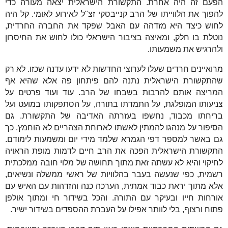
הפעם זה היה אחרת. התקשורת הישראלית יצאה מעורה כדי
להפוך את הלווייתו של הרב קנייבסקי זצ"ל לאירוע לאומי. קל היה
לחוש כיצד היא מזדהה עם האבל שפקד את החברה החרדית,
נוטלת בו חלק, ומאיצה בציבור הישראלי כולו לחוש את החיסרון
ולהרגיש את משמעותו.
מרואיינים חרדים שעלו לערוצי החדשות לא ידעו עדנה שכזו. לא רק
שהתקשורת הישראלית נתנה להם פיתחון פה אלא שהיא אף
המריצה אותם להרבות בשבחו של הרב. עוד ועוד פרטים על
צניעותו המופלגת, על התמדתו בתורה, על הסתפקותו במועט ועל
בריחתו מכבוד, נחשפו בעזרתה האדיבה של התקשורת. גם
הסיפור על מנהגו להמתין לאשתו לארוחת הצהריים לא הוחמץ. כך
גם באשר למספר דפי הגמרא שלמד מידי יום ומשמעות לימודם.
התקשורת הישראלית הפכה את הרב חיים לדמות מופת הראויה
לחיקוי והיא לא עשתה זאת מתוך תחושה של מלוי חובה ממלכתית
רשמית, כפי שנעשה בעבר בהלוויות של ראשי ממשלה ונשיאים,
אלא מתוך יראת כבוד אמתית, הערכה כנה והזדהות עם האיש עם
אורחות חייו ובעיקר עם התורה. והכל בשידור חי ומתוך אולפן
פתוח ורצוף, בלי לוותר אפילו על העברת ההספדים בשידור ישיר.