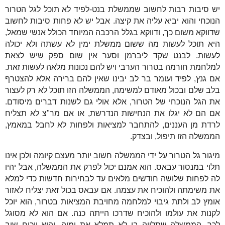
יש סיבות רבות לחשוב שממשלת בנט-לפיד לא תוכל לגל הטרור
הנוכחי והוא יביא עליה את קיצה. אבל יש לא פחות סיבות לחשוב
שדווקא משום כך, ודווקא בגלל הרכבה המיוחד הכולל אנשי שמאל,
היא תוכל לעשות מה ששום ממשלת ימין לא עשתה ולא יכולה
לעשות. לבנט שקד ליברמן וסער אין שום ספק שיש לצאת
למלחמת חורמה בטרור הערבי ויש להם נכונות מלאה לעשות זאת.
אם גנץ, לפיד ועומר בר לב יבינו שאין להם ברירה אלא להצטרף
בלב שלם ובכול מאודם למשימה, הממשלה הזו תוכל לא רק לעצור
את הגל הנוכחי של הטרור, אלא אולי גם לשנות דברים מיסודם.
אם הם לא יגלו את הנחישות הנדרשת, או אם מר"צ לא תצליח
לרדת מן העננים, להתחבר למציאות ולפחות לא לחבל במאמץ,
הממשלה הזו תיפול, ובצדק.
מיגור גל הטרור על ידי הממשלה חשוב יותר מעצם קיומה ולכן אינו
תלוי במנסור עבאס. הוא אמנם יכול לפרק את הממשלה, אבל יהיו
לה לפחות שלושה חודשים מלאים עד לבחירות חדשות כדי למלא
את משימתה ולהוכיח את עצמה. אם עבאס בכול זאת יצליח לאזור
אומץ לב ולתת גיבוי למלחמה מחויבת המציאות בטרור, הוא יוכל
לקנות את עולמו ולהוכיח שדרכו הייתה כנה. אם הוא לא מסוגל
לכך, הממשלה שתלויה בו לא תמלא את ימיה, והוא יוכיח שוב