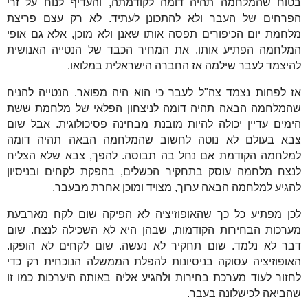
בטוח שהמלחמה תהיה דומה לקודמתה, והעדיף לנוח על זרי
הפרחים של העבר ולא להתכונן לעתיד. לא רק עצם פריצת
מלחמת יום הכיפורים תפסה אותו שאנן ולא מוכן, אלא גם אופי
המלחמה הפתיע אותו. את המחיר הכבד של הנטייה האנושית
להיצמד לעבר שילמה אז החברה הישראלית במלואו.
אז לפחות נצמד צה"ל לעבר כי הוא היה מפואר. הנטייה להניח
שהמלחמה הבאה תהיה דומה לניצחון הפלאי של מלחמת ששת
הימים עדיין יכולה להיות מובנת מבחינה פסיכולוגית. אבל שום
צבא בעולם לא נוטה לחשוב שהמלחמה הבאה תהיה דומה
למלחמה הקודמת אם נחל בה תבוסה. להפך, צבא שלא הצליח
לנצח מלחמה עוסק בתחקיר הכשלים, בהפקת לקחים ובניסיון
להגיע למלחמה הבאה ערוך, מצויד ומוכן אחרת מבעבר.
לכן מפתיע כל כך שהאופוזיציה לא הפיקה שום לקח מארבעת
מערכות הבחירות הקודמות, שבהן היא לא השכילה לנצח. שום
דבר לא נלמד. שום תחקיר לא נעשה. שום לקחים לא הופקו.
האופוזיציה עסוקה בניסיונות להפלת הממשלה הנוכחית רק כדי
לחזור לעוד מערכת בחירות ולהגיע אליה באותה היערכות כמו זו
שהביאה לכישלונה בעבר.