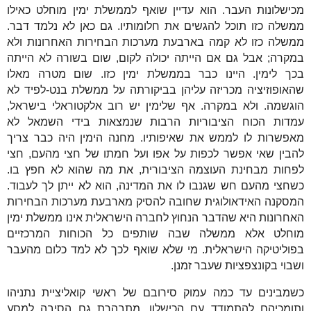
מכישלונות העבר. הוא עדיין שואף לממשלת ימין מוחלט כאילו
ממשלה כזו תוכל להגשים את חלומותיו. גם כאן לא נלמד דבר.
ממשלה כזו לא קמה בארבעת מערכות הבחירות האחרונות ולא
במקרה; אבל גם אם הייתה יכולה לקום, שום בשורה לא הייתה
בכך לימין. היינו כבר בממשלת ימין כזו. שום מטרה מאלו
שהאופוזיציה מכריזה עליהן בביקורתה על ממשלת בנט-לפיד לא
הוגשמה. ולא במקרה. אף שלימין יש רוב אלקטוראלי בישראל,
עמדות הכוח הציבוריות הרבות שנמצאות בידי השמאל לא
מאפשרות לו לממש את שאיפותיו. מחנה הימין היה כבר צריך
להבין שאי אפשר לכפות על אפו ועל חמתו של חצי מהעם, חצי
לפחות מבחינת העוצמה הציבורית, את מה שהוא לא חפץ בו.
כשחצי מהעם חש שגנבו לו את המדינה, הוא לא ייתן לך לעבוד.
המסקנה האידאולוגית שחובה להסיק מארבעת מערכות הבחירות
האחרונות היא שהדבר הנחוץ לחברה הישראלית אינו ממשלת ימין
מוחלט אלא ממשלה שבה שותפים כל הכוחות המרכזיים
בפוליטיקה הישראלית. מי שלא שואף לכך לא למד כלום מהעבר
ושבוי בקונצפציות שעבר זמנן.
כשמבינים עד כמה עמוק סירובם של ראשי קואליציית נתניהו
ותומכיהם להתמודד עם הכישלון, מתבהרת גם הסיבה למסע