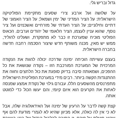
גדול ובריש גלי.
על שלושה ועל ארבע צירי שסעים מתקיימת הפוליטיקה
הישראלית: על הציר המדיני של ימין ושמאל; על הציר האמוני של
דתיים וחילוניים; על הציר העדתי של מזרחיים ואשכנזים ועל ציר
נוסף, שהוא עניין לעצמו, הציר הלאומי של יהודים וערבים. הכאוס
הפוליטי מוכיח שמערכת זו כבר לא מתפקדת, ושעלינו להוליד,
ממש יש מאין, מכנה משותף חדש שיצור הסכמה רחבה חדשה
בחברה הישראלית.
בעצם עשייתה הוכיחה ימינה שדרכה יכולה להוות את הנקודה
המרכזית של המערכת המורכבת הזו – נקודה שנושאת את כל
ההפכים, ושמאותה סיבה בדיוק סופגת את כול הלחצים וחווה את
ההתנגדות הקשה ביותר. רבים מידי במערכת הפוליטית הישראלית
מתפרנסים מהשסעים הללו. עבורם גילוי של נקודת אמצע שמנסה
לאחות את הקרעים הוא איום קיומי, והם יעשו הכול כדי למוטט
אותה.
קצת קשה לדבר על הרעיון של ימינה ועל האידאולוגיה שלה, אבל
לא כי אין לה כאלה, אלא מכיוון שהיא לא לגמרי מודעת להם אף