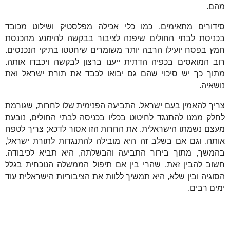
מהם.
סידורים מתאימים, כמו כלי אכילה מפלסטיק ושילוט מכובד
בכניסת לבתי החולים שיפנה לציבור בבקשה להימנע מהכנסת
חמץ בפסח יועילו הרבה יותר משומרים שיחטטו בתיקי הנכנסים.
רוב המואסים בכפיה הדתית ייענו ברצון לבקשה ויכבדו אותה.
מתוך כך יש סיכוי שהם גם יבואו לכבד את תורת ישראל ואת
נושאיה.
צריך להאמין בעם ישראל. התביעה הפנימית שלו לחרות, שגורמת
לחלק ממנו להתנגד לחיטוט בכליו בכניסה לבתי החולים, נובעת
מעצם נשמתו הישראלית. את החרות הזו אסור לדכא; צריך לטפח
אותה. וגם אם בשלב זה היא מובילה להתנגדות לתורת ישראל,
בהמשך, מתוך בירור התביעה והבשלתה, היא תביא לכיבודה.
חשוב להבין זאת, שהרי בין אם תיפול הממשלה הנוכחית בגלל
הסוגיה ובין שלא, היא תמשיך ללוות את הציבוריות הישראלית עוד
ימים רבים.