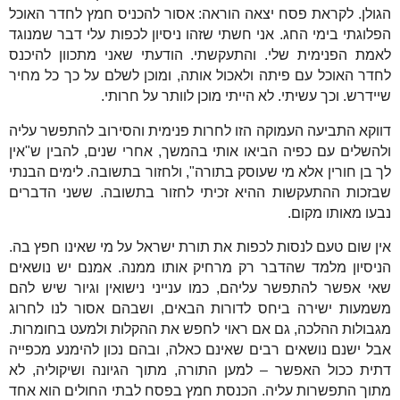
הגולן. לקראת פסח יצאה הוראה: אסור להכניס חמץ לחדר האוכל
הפלוגתי בימי החג. אני חשתי שזהו ניסיון לכפות עלי דבר שמנוגד
לאמת הפנימית שלי. והתעקשתי. הודעתי שאני מתכוון להיכנס
לחדר האוכל עם פיתה ולאכול אותה, ומוכן לשלם על כך כל מחיר
שיידרש. וכך עשיתי. לא הייתי מוכן לוותר על חרותי.
דווקא התביעה העמוקה הזו לחרות פנימית והסירוב להתפשר עליה
ולהשלים עם כפיה הביאו אותי בהמשך, אחרי שנים, להבין ש"אין
לך בן חורין אלא מי שעוסק בתורה", ולחזור בתשובה. לימים הבנתי
שבזכות ההתעקשות ההיא זכיתי לחזור בתשובה. ששני הדברים
נבעו מאותו מקום.
אין שום טעם לנסות לכפות את תורת ישראל על מי שאינו חפץ בה.
הניסיון מלמד שהדבר רק מרחיק אותו ממנה. אמנם יש נושאים
שאי אפשר להתפשר עליהם, כמו ענייני נישואין וגיור שיש להם
משמעות ישירה ביחס לדורות הבאים, ושבהם אסור לנו לחרוג
מגבולות ההלכה, גם אם ראוי לחפש את ההקלות ולמעט בחומרות.
אבל ישנם נושאים רבים שאינם כאלה, ובהם נכון להימנע מכפייה
דתית ככול האפשר – למען התורה, מתוך הגיונה ושיקוליה, לא
מתוך התפשרות עליה. הכנסת חמץ בפסח לבתי החולים הוא אחד