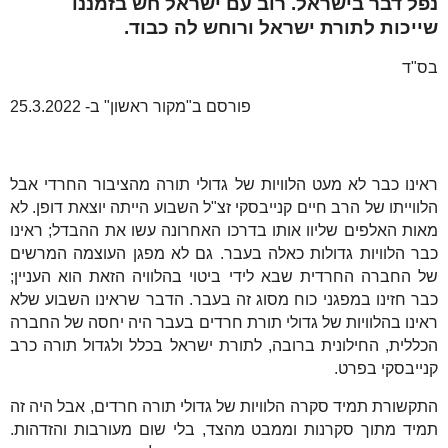
נפל דבר בישראל. רוב עם ישראל חש בזמננו
שייכות לתורת ישראל ורוחש לה כבוד.
בס"ד
פורסם ב"מקור ראשון" ב- 25.3.2022
ראינו כבר לא מעט הלוויות של גדולי תורה מהציבור החרדי אבל
הלווייתו של הרב חיים קנייבסקי זצ"ל השבוע הייתה יוצאת דופן. לא
מאות האלפים שליוו אותו בדרכו האחרונה עשו את ההבדל; ראינו
כבר הלוויות גדולות כאלה בעבר. גם לא מפגן העוצמה המרשים
של החברה החרדית שבא לידי ביטוי בהלוויה הזאת הוא העניין;
כבר חזינו במפגני כוח מסוג זה בעבר. הדבר שראינו השבוע שלא
ראינו בהלוויות של גדולי תורת חרדים בעבר היה יחסה של החברה
הכללית, החילונית ברובה, לתורת ישראל בכלל ולגדול תורה כרב
קנייבסקי בפרט.
התקשורת תמיד סקרה הלוויות של גדולי תורה חרדים, אבל היה זה
תמיד מתוך סקרנות וממבט מהצד, בלי שום מעורבות והזדהות.