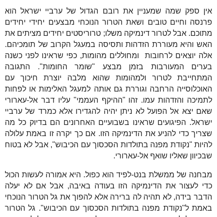
אין ספק שמה שמעניין את רובם הגדול של ערביי ישראל הוא
פרנסה וחיים טובים ושאת הטרור הנוכחי מבצעים יחידי יחידים
מתוכם. אבל לטרור דינמיקה משלו; טרוריסטים יחידים מציתים את
האש והיא מעוררת הזדהות ותסיסה במעגל הקרוב של תומכיהם.
אלה יוצאים לרחובות
ומחוללים מהומות, כפי שראינו לפני כשנה
בערים המעורבות בזמן מבצע "שומר החומות". התגובה
המתחייבת לטרור ולמהומות שהוא מלבה יוצרת חיכוך עם
האוכלוסייה הרחבה וגוררת גם אותה למעגל האלימות או לפחות
לתמיכה והזדהות עמו. זהו "ההיקף העממי" עליו דבר אל-עארורי
שאם יצא אל הפועל לא ניתן יהיה להגדירו אלא כמרד של ערביי
ישראל. הפיגועים שראינו בשבועיים האחרונים הם בדיוק כל מה
שצריך כדי להניע את הדינמיקה הזו. אם כך יקרה זו באמת עלולה
להיות "נקודת מפנה בתולדות הסכסוך עם הכיבוש", אבל לא בטוח
שבכיוון שאליו שואף אל-עארורי.
מבחנה של ממשלת בנט-לפיד הוא כפול. היא אמורה לעשות הכול
כדי לעצור את הדינמיקה הזו בעודה באיבה, אבל אם לא יעלה
הדבר בידה, לא תהיה לה ברירה אלא להפוך את גל הטרור הנוכחי
באמת ל"נקודת מפנה בתולדות הסכסוך עם הכיבוש". גל הטרור