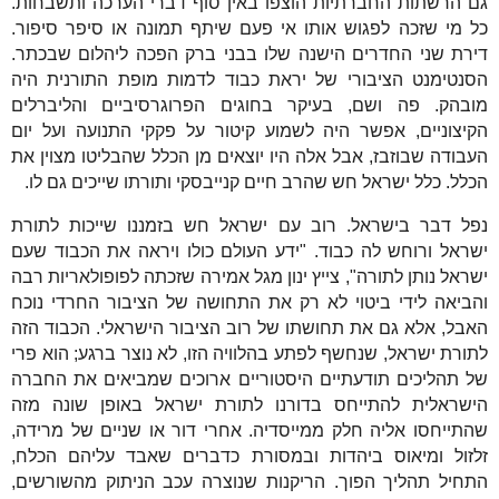
גם הרשתות החברתיות הוצפו באין סוף דברי הערכה ותשבחות.
כל מי שזכה לפגוש אותו אי פעם שיתף תמונה או סיפר סיפור.
דירת שני החדרים הישנה שלו בבני ברק הפכה ליהלום שבכתר.
הסנטימנט הציבורי של יראת כבוד לדמות מופת התורנית היה
מובהק. פה ושם, בעיקר בחוגים הפרוגרסיביים והליברלים
הקיצוניים, אפשר היה לשמוע קיטור על פקקי התנועה ועל יום
העבודה שבוזבז, אבל אלה היו יוצאים מן הכלל שהבליטו מצוין את
הכלל. כלל ישראל חש שהרב חיים קנייבסקי ותורתו שייכים גם לו.
נפל דבר בישראל. רוב עם ישראל חש בזמננו שייכות לתורת
ישראל ורוחש לה כבוד. "ידע העולם כולו ויראה את הכבוד שעם
ישראל נותן לתורה", צייץ ינון מגל אמירה שזכתה לפופולאריות רבה
והביאה לידי ביטוי לא רק את התחושה של הציבור החרדי נוכח
האבל, אלא גם את תחושתו של רוב הציבור הישראלי. הכבוד הזה
לתורת ישראל, שנחשף לפתע בהלוויה הזו, לא נוצר ברגע; הוא פרי
של תהליכים תודעתיים היסטוריים ארוכים שמביאים את החברה
הישראלית להתייחס בדורנו לתורת ישראל באופן שונה מזה
שהתייחסו אליה חלק ממייסדיה. אחרי דור או שניים של מרידה,
זלזול ומיאוס ביהדות ובמסורת כדברים שאבד עליהם הכלח,
התחיל תהליך הפוך. הריקנות שנוצרה עכב הניתוק מהשורשים,