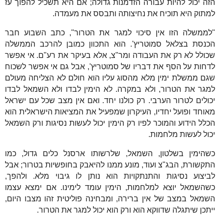
הזה יכול להיות עבורה הזדמנות גדולה; אם היא תשכיל להפוך עז
למתוק היא תוכיח את נחיצותה ותבסס את מעמדה.
"לממשלה הזו אין סיכוי למגר את הטרור", כתב השבוע חבר
הכנסת בצלאל סמוטריץ'. הוא התכוון כמובן להרכב הממשלה
שכולל לא רק את העבודה ומר"צ, אלא בעיקר את רע"ם. אי אפשר
לדחות על הסף את דבריו של סמוטריץ', אבל גם אי אפשר לשכוח
שגם ממשלת ימין מלא מהסוג עליו הוא חולם לא הצליחה מעולם
למגר את הטרור, ולא במקרה. לא הימין לבדו ולא השמאל לבדו
יכולים לטרור הערבי. רק כולנו יחד. ואם אין מצב שכל עם ישראל
מאוחד ופועל יחדיו, העיקרון שמפעיל את המציאות הישראלית הוא
הכלל הידוע והמוכר לפיו רק הימין יכול לעשות נסיגות ורק השמאל
יכול לעשות מלחמות.
כשהימין בשלטון, השמאל, שלרשותו ארסנל כלים גדול, כמו
התקשורת, הבג"צ ועוד, מונע ממנו להיאבק בחופשיות בטרור; אבל
לביצוע נסיגות והתנתקויות הוא נותן לו גיבוי מלא. ולהפך,
כשהשמאל יוצא למלחמות, הימין עומד לימינו. אם ימצא עצמו
השמאל במצב של אין ברירה, ומבחינה פוליטית זהו מצבו היום,
ייתכן שיתגלה שדווקא הוא ורק הוא יכול למגר את הטרור.