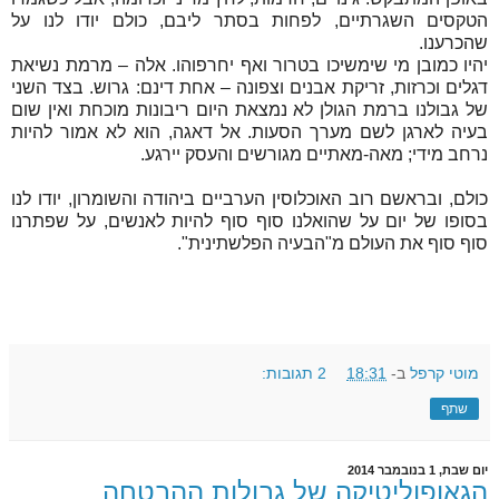
הטקסים השגרתיים, לפחות בסתר ליבם, כולם יודו לנו על
שהכרענו.
יהיו כמובן מי שימשיכו בטרור ואף יחרפוהו. אלה – מרמת נשיאת
דגלים וכרזות, זריקת אבנים וצפונה – אחת דינם: גרוש. בצד השני
של גבולנו ברמת הגולן לא נמצאת היום ריבונות מוכחת ואין שום
בעיה לארגן לשם מערך הסעות. אל דאגה, הוא לא אמור להיות
נרחב מידי; מאה-מאתיים מגורשים והעסק יירגע.
כולם, ובראשם רוב האוכלוסין הערביים ביהודה והשומרון, יודו לנו
בסופו של יום על שהואלנו סוף סוף להיות לאנשים, על שפתרנו
סוף סוף את העולם מ"הבעיה הפלשתינית".
מוטי קרפל
ב-
18:31
2 תגובות:
שתף
יום שבת, 1 בנובמבר 2014
הגאופוליטיקה של גבולות ההבטחה