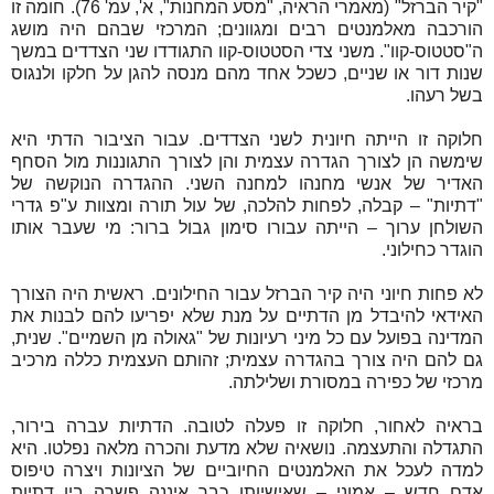
"קיר הברזל" (מאמרי הראיה, "מסע המחנות", א', עמ' 76). חומה זו
הורכבה מאלמנטים רבים ומגוונים; המרכזי שבהם היה מושג
ה"סטטוס-קוו". משני צדי הסטטוס-קוו התגודדו שני הצדדים במשך
שנות דור או שניים, כשכל אחד מהם מנסה להגן על חלקו ולנגוס
בשל רעהו.
חלוקה זו הייתה חיונית לשני הצדדים. עבור הציבור הדתי היא
שימשה הן לצורך הגדרה עצמית והן לצורך התגוננות מול הסחף
האדיר של אנשי מחנהו למחנה השני. ההגדרה הנוקשה של
"דתיות" – קבלה, לפחות להלכה, של עול תורה ומצוות ע"פ גדרי
השולחן ערוך – הייתה עבורו סימון גבול ברור: מי שעבר אותו
הוגדר כחילוני.
לא פחות חיוני היה קיר הברזל עבור החילונים. ראשית היה הצורך
האידאי להיבדל מן הדתיים על מנת שלא יפריעו להם לבנות את
המדינה בפועל עם כל מיני רעיונות של "גאולה מן השמיים". שנית,
גם להם היה צורך בהגדרה עצמית; זהותם העצמית כללה מרכיב
מרכזי של כפירה במסורת ושלילתה.
בראיה לאחור, חלוקה זו פעלה לטובה. הדתיות עברה בירור,
התגדלה והתעצמה. נושאיה שלא מדעת והכרה מלאה נפלטו. היא
למדה לעכל את האלמנטים החיוביים של הציונות ויצרה טיפוס
אדם חדש – אמוני – שאישיותו כבר איננה פשרה בין דתיות