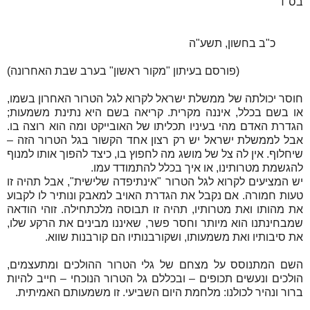
בס"ד
כ"ב בחשון, תשע"ה
(פורסם בעיתון "מקור ראשון" בערב שבת האחרונה)
חוסר יכולתה של ממשלת ישראל לקרוא לגל הטרור האחרון בשמו,
או בשם בכלל, איננה מקרית. קריאה בשם היא נתינת משמעות;
הגדרת האדם מהי בעיניו תכליתו של האובייקט ומה הוא רוצה בו.
אבל לממשלת ישראל יש רק רצון אחד הקשור בגל הטרור הזה –
שיחלוף. אין לה צל של מושג מה לחפוץ בו, כיצד להפוך אותו למנוף
להגשמת מטרותינו, או איך בכלל להתמודד עמו.
יש המציעים לקרוא לגל הטרור "אינתיפדה שלישית", אבל תהיה זו
טעות חמורה. אם נקבל את הגדרת האויב למאבק ונותיר לו לקבוע
את מהותו ואת מטרותיו, תהיה זו תבוסה מלכתחילה. זוהי הודאה
שמבחינתנו הוא מיותר וחסר פשר, שאיננו מבינים את הרקע שלו,
את סיבותיו ואת משמעותו, ושקורבנותיו הם קורבנות שווא.
השם המתנוסס על מצחם של גלי הטרור ההולכים ומתעצמים,
הולכים ונעשים תכופים – ובכללם גל הטרור הנוכחי – חייב להיות
ברור ונהיר לכולנו: מלחמת היום השביעי. זו משמעותם האמיתית.