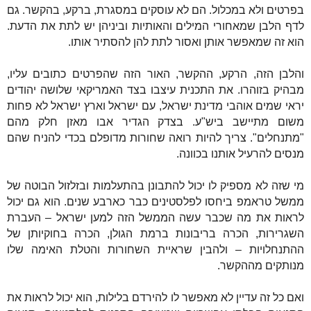
בפרטים ולא במכלול. הם לא עוסקים במסגרת, ברקע, בהקשר. גם
לדף הלבן שמאחורי המילים והאותיות וביניהן יש לתת את הדעת.
הוא זה שמאפשר אותן ואסור לתת להן להסתיר אותו.
והלבן הזה, הרקע, ההקשר, האור הזה שהפרטים כתובים עליו,
מבהיק בזוהרו. את התכנית עיצבו בצד האמריקאי שלושה יהודים
יראי שמים אוהבי מדינת ישראל, עם ישראל וארץ ישראל לא פחות
משום מתיישב ביש"ע. בצדק הגדיר אבו מאזן חלק מהם
"מתנחלים". צריך להיות רואה שחורות מדופלם בכדי להניח שהם
מנסים להרעיל אותנו בכוונה.
מי שזה לא מספיק לו יכול להתבונן בהתעלמות ובזלזול הבוטה של
ממשל טראמפ ביחסו לפלסטינים כבר כארבע שנים. הוא גם יכול
לראות את מה שכבר עשה הממשל הזה למען ישראל – העברת
השגרירות, הכרה בריבונות ברמת הגולן, הכרה בחוקיותן של
ההתנחלויות – ולהבין שראיית השחורות והטלת האימה שלו
מנותקים מההקשר.
ואם כל זה עדיין לא מאפשר לו להירדם בלילות, הוא יכול לראות את