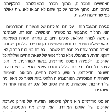
האנושיים הנוכחיים, מתוך הכרה במוגבלותם, בחלקיותם,
ביחסיותם, ומתוך אכזבה על כך שהם לא הביאו לאנושות גאולה,
כפי שהתיימרו לעשות.
סגירת המעגל הזה – עלייתם ונפילתם של הנאורות והמודרניזם –
הוא תהליך מתבקש בהיסטוריה האנושית. הכפירה, שבזמנה
שימשה לצורך העלאת ערכים חיוביים, נותרה חסרת משמעות
מרגע שאלה הופנמו בתודעה האנושית. מן הכפירה שלצורך שחרור
האדם נותרה עתה רק הכפירה לשמה – כפירה במובנה הרחב, לאו
דווקא הדתי, הפורמלי, אלא כהלך נפש של שנאת החיים ושלילת כל
הערכים.
לכפירה הפוסט מודרנית, בניגוד למודרנית, אין תוכן
עצמי. כל כולה בקורת שלילה והרס עצמי. מכאן שורש הכעס,
השנאה, הדיקדנט, הייאוש, בחילת החיים, הסיאוב, הציניות,
השחיתות המוסרית, הפורנוגרפיה הלהט"ביות ושאר כל מאפייניה
של התרבות העכשווית. מן היין הטוב של הכפירה נותרו עתה רק
השמרים.
הפוסט מודרניזם הוא מהלך פילוסופי תודעתי של פירוק מערכת
הערכים של העולם המודרני. הוא פירק את הסמכות, את