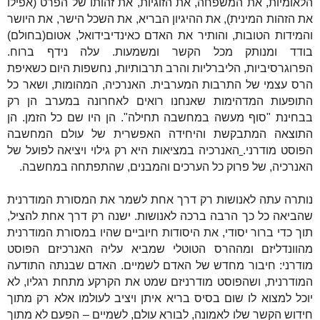
הלאומיות, את המשפחה, את הזוגיות, את זהותו של הפרט (אפילו
את הזהות המינית), את ההיגיון הבריא, את השכל הישר, את היושר
והמידות הטובות, והותיר את האדם כאינדיבידואל, אטום(בחולם)
בודד ומנותק מכל הקשר ומשמעות. עלה נידף ברוח.
הפרוגרסיביות, הליברליות והרב תרבותיות, נחשפות היום כשאיפת
הרס עצמי של התרבות המערבית. האנרכיה, המהומות, ושאר כל
התופעות המדהימות שאנחנו רואים לאחרונה במערב הן רק
בבחינת "סוף מעשה במחשבה תחילה". הן היו שם כל הזמן. הן
התוצאה המתבקשת והיחידה האפשרית של עולם המחשבה
הפוסט מודרני.
האנרכיה במציאות היא רק גילוי ויציאה לפועל של
האנרכיה, של פרוק כל הערכים והמבנים, שהתפתחה במחשבה.
נותרה עתה לאנושות רק דרך אחת לשמר את המסורת המודרנית
שהביאה כל כך הרבה ברכה לאנושות. ישנה רק דרך אחת להציל,
תוך כדי ברור יסודי, את היסודות חיוביים שהיו במסורת המודרנית
מהוונדליזם ומההרס הטוטלי שמביא עליה האנרכיזם הפוסט
מודרני: חיבור מחדש של האדם לשמיים. האדם שבנתה התודעה
המודרנית, ושהפוסט מודרניזם שמט את הקרקע מתחת רגליו, לא
יוכל למצוא לו שום בסיס בריא איתן ויציב לעולמו אלא רק מתוך
חידוש הקשר שלו לאמונה, לבורא עולם, לשמיים – הפעם לא מתוך