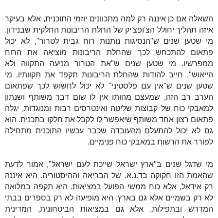
השאלה אם כן איננה רק למה מתכוונים יוזמי התוכנית, אלא בעיקר
איזה תהליך יחולל הצ'ופצ'יק של החלת הריבונות החלקית שבנידון.
מי שטען שנים ש"הנסיגות נותנות רוח גבית לטרור", לא יכול
פתאום להתכחש לכך שהחלת הריבונות מוציאה את הרוח
ממפרשיו. מי שטען שנים ש"את הטרור מניעה התקווה ולא
הייאוש", חייב להודות שהחלת הריבונות תקפד את תקוותיו. מי
שטען שנים ש"אין עם פלסטיני" לא יכול לחשוש לכך שפתאום
הערב רב הזה, שמעצם מהותו אין לו שום דבר משותף ושנתון
למאבקי כוח של קבוצות שליטה ואינטרסים רבות ומנוגדות, יגלה
פתאום רצון אחד משותף שיאפשר לו לקבל את חלקו בתכנית. הוא
גם לא יכול להתעלם מהעובדה שכבר עכשיו התוכנית מתחילה
לפורר את הרשות במאבקי כוח פנימיים.
מי שדגל שנים ב"ארץ ישראל שייכת לעם ישראל", אמור לדעת
שהאמת הזו חקוקה בד.נ.א. של הבריאה וההיסטוריה. היא איננה
רק אידאל, אלא כוח ממשי הפועל במציאות. היא תקפה במלואה
לא רק בשמיים אלא גם בארץ. היא מופיעה לא רק בספרים בבתי
המדרש ובתפילות, אלא גם במציאות הביטחונית, המדינית