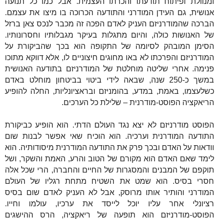
ומנוולת ופיתוח תודעתו והכרתו העצמית. אבל כמו כל תנועה
אנושית, גם העידן המודרני והתודעה הכרוכה בו מיצו את עצמם.
הברכה שהמודרניזם העניק לאדם הפכה זה מכבר לנכס צאן ברזל
של האנושות כולה, והיום מתגלות בעיקר מגבלותיו וחסרונותיו.
הסימן המובהק לסיומה של התקופה הוא בכך שהביקורת על
המודרניזם והפרכתו לא באו מחוגים חיצוניים לו, אלא דווקא מתוכו
פנימה. אחרי שליטה מוחלטת של המודרניזם בתודעה האנושית
במשך כ-250 שנה, שבאה לידי ביטוי בביטחון מוחלט באדם
כשלעצמו, באמת, במדע, בהומניזם ובראציונליות, החלה להופיע
הריאקציה הפוסט-מודרנית – שלילת כל הערכים.
הפוסט מודרניזם לא יצא נגד העולם הדתי. הוא הופיע כביקורת
התודעה המודרנית וערכיה. הוא הוכיח שאי אפשר לבנות שום
וודאות על האדם ובכך פרק את התודעה המודרנית מיסודותיה. הוא
לימד שאם האדם הוא מקורם של הטוב והרע, האמת והשקר, ושל
תוקפם של המבנים והמסגרות של החיים והחברה, הרי שכל אלה
חסרי בסיס. הוא שמט את השטיח מתחת רגליו של העולם
המודרני והותיר אותו מרוסק, אבל לא העניק לאדם שום בסיס
רציונלי אחר עליו יוכל לייסד את ערכיו, עולמו וחייו.
הפוסט-מודרניזם הוא תופעה של ריאקציה, הרס ההישגים