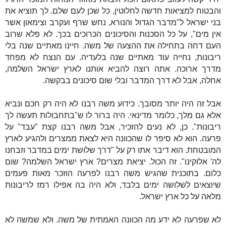
והבטוח למציאות חדשה לחלוטין, כל שכן לעם שלם. לך תוציא את
בני ישראל ל"מדבר הגדול והנורא, נחש שרף ועקרב וצימאון אשר
אין מים", על כל הסכנות והסיכונים הכרוכים בכך. לא פלא שרוב
העם דחה בתחילה את ההצעה של משה. חיינו מאתיים שנה בלי
ריבונות, נחייה עוד מאתיים שנה בלעדיה. עם הנצח לא מפחד
מדרך ארוכה. אתה רוצה להביא אותנו לארץ ישראל השלמה,
אחלה, אבל לא דרך המדבר ובלי שום סיכונים בבקשה.
אבל זה היה יותר מסובך. כידוע משה רבנו לא היה רק חכם ונביא
אלא גם מלך, כלומר מדינאי. היה ברור לו ש"בתחבולות תעשה לך
ריבונות". כן, לא נעים להזכיר, אבל משה רבנו קצת "עבד" על
פרעה. הוא לא סיפר לו שהכוונה היא לצאת ממצרים ולהגיע לארץ
המובטחת. הוא דיבר אתו רק על "דרך שלושת ימים במדבר וזבחנו
לה' אלוקינו". זה הכול. יציאת מצרים? ארץ ישראל השלמה? שום
כלום. בתוכנית שהגיש משה רבנו לפרעה הוזכר מאות פעמים
שיוצאים לשלושה ימים בלבד, ולא היה בה אפילו רמז לריבונות
מלאה על כל ארץ ישראל.
לא שפרעה לא ידע מה הכוונה האמתית של משה. ולא שמשה לא