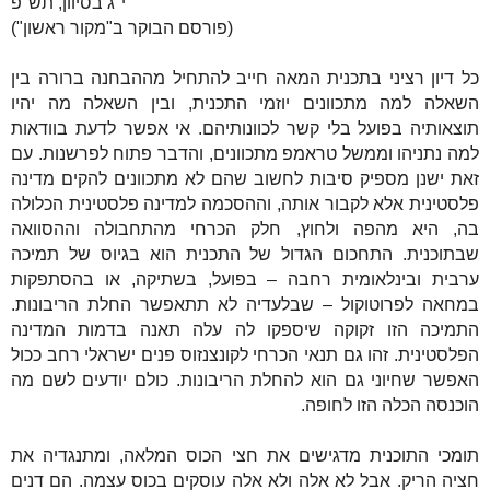
י"ג בסיוון, תש"פ
(פורסם הבוקר ב"מקור ראשון")
כל דיון רציני בתכנית המאה חייב להתחיל מההבחנה ברורה בין
השאלה למה מתכוונים יוזמי התכנית, ובין השאלה מה יהיו
תוצאותיה בפועל בלי קשר לכוונותיהם. אי אפשר לדעת בוודאות
למה נתניהו וממשל טראמפ מתכוונים, והדבר פתוח לפרשנות. עם
זאת ישנן מספיק סיבות לחשוב שהם לא מתכוונים להקים מדינה
פלסטינית אלא לקבור אותה, וההסכמה למדינה פלסטינית הכלולה
בה, היא מהפה ולחוץ, חלק הכרחי מהתחבולה וההסוואה
שבתוכנית. התחכום הגדול של התכנית הוא בגיוס של תמיכה
ערבית ובינלאומית רחבה – בפועל, בשתיקה, או בהסתפקות
במחאה לפרוטוקול – שבלעדיה לא תתאפשר החלת הריבונות.
התמיכה הזו זקוקה שיספקו לה עלה תאנה בדמות המדינה
הפלסטינית. זהו גם תנאי הכרחי לקונצנזוס פנים ישראלי רחב ככול
האפשר שחיוני גם הוא להחלת הריבונות. כולם יודעים לשם מה
הוכנסה הכלה הזו לחופה.
תומכי התוכנית מדגישים את חצי הכוס המלאה, ומתנגדיה את
חציה הריק. אבל לא אלה ולא אלה עוסקים בכוס עצמה. הם דנים