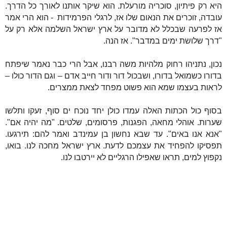
היא רק פיתיון, סוכריה מורעלת. הוא שיקר אותנו לאורך כל הדרך.
עובדה, זוכרים את הנאום שלו אז, לרגלי הפרמידות
- הוא הרי אמר
אז לפרעה שבכלל לא מדובר על ארץ ישראל השלמה אלא רק על
"דרך שלושת ימים במדבר". אז הנה.
נכון, נתניהו רחוק מלהיות משה רבנו, אבל הרי כבר נאמר שיפתח
בדורו כשמואל בדורו, ושבכול דור ודור חייב אדם – וגם הדור כולו –
לראות בעצמו שמא הוא פשוט מפחד לצאת ממצרים.
בסוף כול הכתות האלה עמדו כולן יחד נוכח ים סוף, זעקו ותלשו
שערות. אוהלי מחאה, הפגנות, פרסומים, שלטים. "מה יהיה אם".
"אנא אנו באים". עד שבא נחשון בן עמינדב ואמר להם: תירגעו.
תפסיקו להפחיד את עצמכם לדעת. ארץ ישראל מחכה לנו. בואו,
נקפוץ למים, תראו שאפילו הרגליים לא יירטבו לנו.