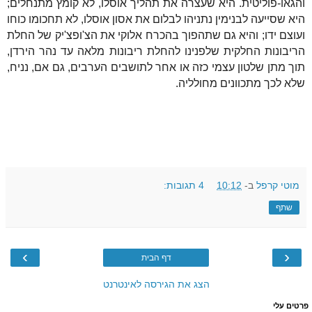
והגאו-פוליטית. היא שעצרה את תהליך אוסלו, לא קומץ מתנחלים;
היא שסייעה לבנימין נתניהו לבלום את אסון אוסלו, לא תחכומו כוחו
ועוצם ידו; והיא גם שתהפוך בהכרח אלוקי את הצ'ופצ'יק של החלת
הריבונות החלקית שלפנינו להחלת ריבונות מלאה עד נהר הירדן,
תוך מתן שלטון עצמי כזה או אחר לתושבים הערבים, גם אם, נניח,
שלא לכך מתכוונים מחולליה.
מוטי קרפל
ב-
10:12
4 תגובות:
שתף
›
‹
דף הבית
הצג את הגירסה לאינטרנט
פרטים עלי