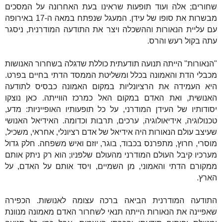
שחורים; אלה ועוד תופעות שראינו בעת האחרונה על המסכים
מבשרות את סופו של עידן. המעגל שנפתח במאה ה-17 באירופה
עם עליית הנאורות וההשכלה ויצר את התודעה המודרנית, ניסגר
עתה בקול רעש והרס.
"הנאורות" הייתה תנועה תודעתית כוללת שדגלה בשחרור האנושות
מכבלי הדת והאמונה בכלל ומשליטת הממסד הדתי בחיים בפרט.
היא העמידה את הרציונליות במקום האמונה כבסיס לתודעה
האנושית, ואת האדם במקום האל כמרכז הווייתה. כאן נוצקו
יסודותיו של העידן המודרני, על כל תופעותיו האופייניות: מדע,
טכנולוגיה, אידיאולוגיה, ערכים, תרבות וכדומה. האידיאל האנושי
שעיצב עולם הנאורות היה אידיאל של אדם רציונלי, אחראי, משכיל,
מוסרי, חרוץ, מתפרנס בכבוד, בוגר, יוזם ואיש משפחה. חלק גדול
מערכיו קיבל העולם המודרני מהעולם שלפניו; הוא רק ניתק אותם
ממקורם הדתי והאמוני, מן השמיים, ויסד אותם על האדם, על
הארץ.
התודעה המודרנית הביאה ברכה עצומה לאנושות. הכפירה
שאפיינה את הנאורות הייתה תנאי לשחרור האדם מאמונה מנוונת