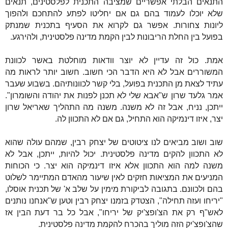
התנאים הבלתי אפשריים שמציבה התכנית לפלסטינים, תנאים
שלא יוכלו לעמוד בהם גם אם יחליטו לפתע להתחכם ולהפוך
ליונות צחורות. אפשר גם לקרוא את הסעיף בתכנית שמנתק
בפועל בין החלת הריבונות לבין הקמת מדינה פלסטינית, ולהירגע.
אמת. כול זה עדיין לא יוצר וודאות מוחלטת באשר לכוונת
המשוררים אבל לא היא הדבר הכי חשוב. חשוב יותר לראות מה
עתיד לצאת מן התכנית בפועל, בלי קשר לכוונותיהם. בשבוע שעבר
אמר גלעד שרון ש"אבא שלי לא תכנן לפנות את יהודה והשומרון".
ייתכן, נניח, אבל זה לא משנה. משנה מה התהליך שאריאל שרון
יצר, איזו דינמיקה הוא התחיל, גם אם לא התכוון לה.
שוב ושוב מביאים לנו ציטוטים של יצחק רבין, שמהם עולה שהוא
לא התכוון להקים מדינה פלסטינית. יכול להיות, ייתכן, אבל לא
משנה למה הוא התכוון אלא איזו דינמיקה הוא יצר. כי הכוחות
המניעים את המציאות חזקים לאין שיעור מהאדם המתיימר לשלוט
בהם ולכוונם. בתגובה לביקורת מימין על שלב א' של תכנית אוסלו,
"יריחו ועזה תחילה", הצטדק בזמנו יצחק רבין וטען ש"אנחנו נותנים
לאש"ף רק את הצ'ופצ'יק של יריחו", אבל כל בר דעת הבין אז
שהצ'ופצ'יק הזה מוליך בהכרח להקמת מדינה פלסטינית.