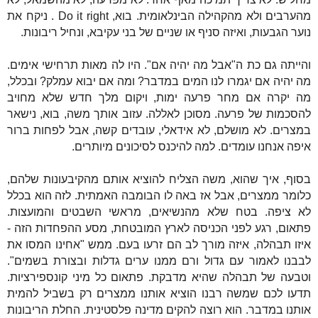
מהערבים ולא מהקהילה הבינלאומית. בוא,
Do it right
. ניקח את
נוער הגבעות, ואיזה סניף או שניים של בני עקיבא, ונחיל
ריבונות.
והייתה גם כת ה"אבל מה יהיה אם". היו לה מאות תרחישי אימים.
מה יהיה אם יגמרו לנו המים במדבר? ומה אם יבוא עמלק? ובכלל,
מה יקרה אם מחר פרעה ימות, ויקום מלך חדש שלא מחויב
להסכמות של פרעה. מסוכן לאללה. עזוב אותך משה, בוא, נישאר
במצרים. לא מושלם, לא אידאלי, עובדים קשה, אבל לפחות ברור
איפה אנחנו עומדים. למה להיכנס לסיכונים מיותרים.
בסוף, איך שהוא, משה הצליח להוציא אותם מהקיבעונות שלהם,
כלומר ממצרים, אבל אז באה לו הבומבה האמתית. לזה הוא בכלל
לא ציפה. בטח שלא מהנשיאים, מראשי השבטים והמועצות.
פתאום, רגע לפני הכניסה לארץ המובטחת, מסע ההפחדות הזה -
איזו תבהלה, איזה מורך לב הם זרעו בעם. ממש "אחינו המסו את
לבבנו לאמור עם גדול ורם ממנו ערים גדלות ובצורת בשמים".
וטבעה של תבהלה שהיא מדבקת. פתאום כל מיני קונספירציות.
תדעו לכם שמשה רבנו הוציא אותנו ממצרים רק בשביל להמית
אותנו במדבר. הוא רוצה להקים מדינה פלסטינית. החלת הריבונות