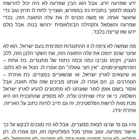
ידע שפרעה יודע. אבל הוא הבין שפרעה לא היה יכול להרשות
לעצמו לתמוך בתכנית כזו במפורש, ושצריך לתת לו תרוץ טוב כדי
שיאשר אותה. אז משה הכניס לו את עלה התאנה הזה, בכדי
שפרעה והשמאל והקהילה הבינלאומית ירגישו בנוח. אבל כולם
ידעו שזו קריצה בלבד.
מה שמשה לא ציפה לו זו ההתנגדות הפנימית בעם ישראל. הוא לא
שיער שהם יהפכו את עלה התאנה הזה, את השקר הלבן הזה, ללב
העניין, ויקימו סביבו כמה וכמה כתות של מתנגדים. כת אחת –
הפרפקציוניסטים. "אין חצי גאולה" הם אמרו לו. הכול או לא כלום.
או שיוצאים לארץ ישראל, או שנשארים במצרים. כת אחרת –
הטהרנים. כן, הם אמרו לו, אנחנו מבינים שזה עלה תאנה, אבל
אסור בשום אופן לומר שאנחנו לא מתכוונים להגיע לארץ ישראל
השלמה, כי אז יגידו שוויתרנו עליה. לא מספיק שהתוכנית הזו היא
מכת מוות לרשות הפלסטינית, זה גם חייב להיות כתוב על האריזה.
אחרת יגידו.
והיו גם מי שרצו לצאת ממצרים, אבל לא היו מוכנים לבקש על כך
אישור מפרעה. עזוב אותך מכל הפוליטיקה הזו, הם אמרו לו. רק
מחליש. לא צריך תמיכה מאף אחד. לא מפרעה, לא מהשמאל, לא