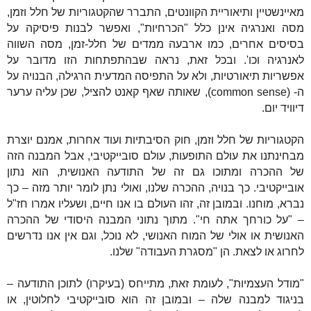
מאיינשטיין ותיאוריית הקוונטים, התברר שהקטגוריות של חלל וזמן,
מסה ואנרגיה אינן כלל "הכרחיות", ואפשר לבנות פיסיקה על
בסיסים אחרים, כמו ארבעה ממדים של חלל-זמן, מסה השווה
לאנרגיה וכו'. ובכל זאת, נראה שבהתפתחות הזו מדובר על
אפשריות תיאורטיות, ולא על התפיסה המדעית הרגילה, הבנויה על
ה- (
(common sense
, שאותה שאף קאנט להציל, שכן עליה ערער
דיוויד יום.
הקטגוריות של חלל וזמן, חוק הסיבתיות ועוד אחרות, אמנם יוצרת
מבחינתנו את עולם התופעות, עולם סובייקטיבי, אבל המבנה הזה
של ההכרה ומתוכו גם זה של התודעה האנושית, הוא נתון
אובייקטיבי. כך בנויה, ההכרה שלנו, ואולי נתן לומר יותר מזה – כך
נברא, מוחנו. ובמובן זה, זהו העולם בו אנו חיים, ושעליו אמרו חז"ל
– "על כורחך אתה חי". מתוך נתוני המבנה היסודי של ההכרה
האנושית או אולי של המוח האנושי, לא נוכל, וגם אין אנו נדרשים
לחרוג או לצאת. הן "מסגרת העבודה" שלנו.
"מודל העצמיות", לעומת זאת, מתייחס (בעיקרו) לתוכן התודעה –
בניגוד למבנה שלה – ובמובן זה הוא סובייקטיבי לחלוטין, או