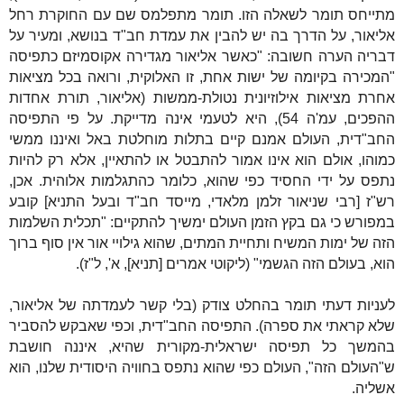
מתייחס תומר לשאלה הזו. תומר מתפלמס שם עם החוקרת רחל
אליאור, על הדרך בה יש להבין את עמדת חב"ד בנושא, ומעיר על
דבריה הערה חשובה: "כאשר אליאור מגדירה אקוסמיזם כתפיסה
"המכירה בקיומה של ישות אחת, זו האלוקית, ורואה בכל מציאות
אחרת מציאות אילוזיונית נטולת-ממשות (אליאור, תורת אחדות
ההפכים, עמ'ה 54), היא לטעמי אינה מדייקת. על פי התפיסה
החב"דית, העולם אמנם קיים בתלות מוחלטת באל ואיננו ממשי
כמוהו, אולם הוא אינו אמור להתבטל או להתאיין, אלא רק להיות
נתפס על ידי החסיד כפי שהוא, כלומר כהתגלמות אלוהית. אכן,
רש"ז [רבי שניאור זלמן מלאדי, מייסד חב"ד ובעל התניא] קובע
במפורש כי גם בקץ הזמן העולם ימשיך להתקיים: "תכלית השלמות
הזה של ימות המשיח ותחיית המתים, שהוא גילויי אור אין סוף ברוך
הוא, בעולם הזה הגשמי" (ליקוטי אמרים [תניא], א', ל"ז).
לעניות דעתי תומר בהחלט צודק (בלי קשר לעמדתה של אליאור,
שלא קראתי את ספרה). התפיסה החב"דית, וכפי שאבקש להסביר
בהמשך כל תפיסה ישראלית-מקורית שהיא, איננה חושבת
ש"העולם הזה", העולם כפי שהוא נתפס בחוויה היסודית שלנו, הוא
אשליה.