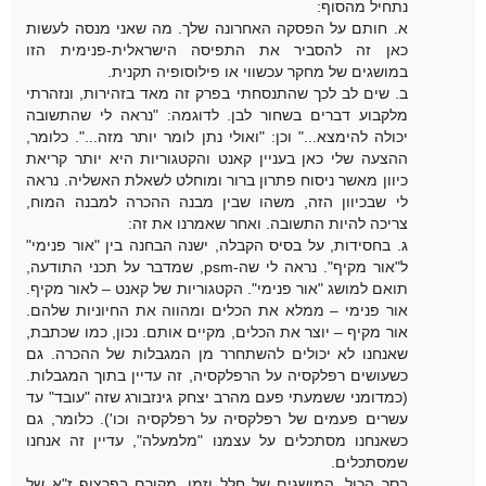
נתחיל מהסוף:
א. חותם על הפסקה האחרונה שלך. מה שאני מנסה לעשות
כאן זה להסביר את התפיסה הישראלית-פנימית הזו
במושגים של מחקר עכשווי או פילוסופיה תקנית.
ב. שים לב לכך שהתנסחתי בפרק זה מאד בזהירות, ונזהרתי
מלקבוע דברים בשחור לבן. לדוגמה: "נראה לי שהתשובה
יכולה להימצא..." וכן: "ואולי נתן לומר יותר מזה...". כלומר,
ההצעה שלי כאן בעניין קאנט והקטגוריות היא יותר קריאת
כיוון מאשר ניסוח פתרון ברור ומוחלט לשאלת האשליה. נראה
לי שבכיוון הזה, משהו שבין מבנה ההכרה למבנה המוח,
צריכה להיות התשובה. ואחר שאמרנו את זה:
ג. בחסידות, על בסיס הקבלה, ישנה הבחנה בין "אור פנימי"
ל"אור מקיף". נראה לי שה-psm, שמדבר על תכני התודעה,
תואם למושג "אור פנימי". הקטגוריות של קאנט – לאור מקיף.
אור פנימי – ממלא את הכלים ומהווה את החיוניות שלהם.
אור מקיף – יוצר את הכלים, מקיים אותם. נכון, כמו שכתבת,
שאנחנו לא יכולים להשתחרר מן המגבלות של ההכרה. גם
כשעושים רפלקסיה על הרפלקסיה, זה עדיין בתוך המגבלות.
(כמדומני ששמעתי פעם מהרב יצחק גינזבורג שזה "עובד" עד
עשרים פעמים של רפלקסיה על רפלקסיה וכו'). כלומר, גם
כשאנחנו מסתכלים על עצמנו "מלמעלה", עדיין זה אנחנו
שמסתכלים.
בסך הכול, המושגים של חלל וזמן, מקורם בפרצוף ז"א של