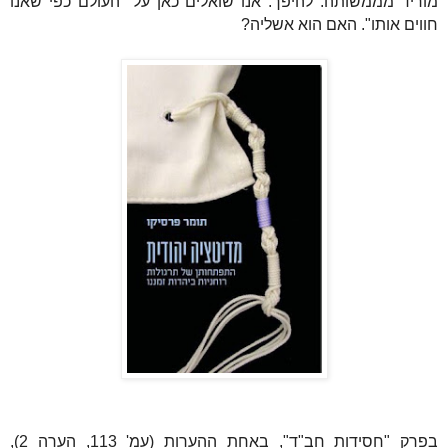
מוריד מממשותה. להיפך. אנו שואלים כאן על "העולם כפי שאנו
חווים אותו". האם הוא אשליה?
בפרק "חסידות חב"ד", באחת ההערות (עמ' 113, הערה 2),