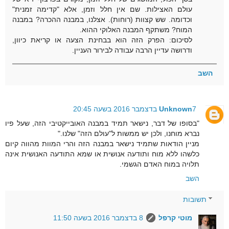
עולם האצילות. שם אין חלל וזמן, אלא "קדימה זמנית"
וכדומה. שש קצוות (רוחות). אצלנו, במבנה ההכרה? במבנה
המוח? משתקף המבנה האלוקי ההוא.
לסיכום: הפרק הזה הוא בבחינת הצעה או קריאת כיוון,
ודרושה עדיין הרבה עבודה לבירור העניין.
השב
7 בדצמבר 2016 בשעה 20:45
Unknown
"בסופו של דבר, נישאר תמיד במבנה האובייקטיבי הזה, שעל פיו
נברא מוחנו, ולכן יש ממשות ל"עולם הזה" שלנו."
מניין הודאות שתמיד נישאר במבנה הזה והרי המוות מהווה קיום
כלשהו ללא מוח ותודעה אנושית או שמא התודעה האנושית אינה
תלויה במוח האדם הגשמי.
השב
תשובות
מוטי קרפל
8 בדצמבר 2016 בשעה 11:50