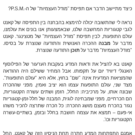
כיצד מתיישב הדבר אם תפיסת "מודל העצמיות" של ה-
P.S.M.
?
נראה לי שהתשובה יכולה להימצא בהבחנה בין התפיסה של קאנט
לגבי קטגוריות המחשבה שלנו, שבאמצעותן אנו בונים את עולמנו,
עולם התופעות, לבין תפיסת "מודל העצמיות" של מטצינגר. קאנט
מדבר על
מבנה
ההכרה האנושית והתודעה שנוצרת על בסיסו.
"מודל העצמיות" מדבר על
תוכן
התודעה שנוצרת.
קאנט בא להציל את ודאות המדע בעקבות הערעור של הפילוסוף
האנגלי דיוויד יום על תקפותו. אבל המחיר ששילם היה ההודאה
שהמציאות המדעית אינה "שם" בחוץ, אלא היא "עולם התופעות".
מצד שני, עולם התופעות עצמו הוא יציב ואמין, מפני שההכרה
שבונה אותו, על מרכיביה: החלל, הזמן ושתים עשרה הקטגוריות,
הם הכרחיים, מפני שמבחינה לוגית, המבנה של חלל-זמן-קטגוריות
נגזר בהכרח מעצם מושג ההכרה: כל הכרה שתרצה להכיר משהו
אי-פעם – תמצא את עצמה חושבת בחלל ובזמן, בשתיים-עשרה
הקטגוריות וכו'.
אמנם התפתחות המדע חתרה תחת הניסיון הזה של קאנט. החל