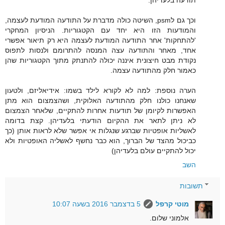
תודעה בלעדיהן.
וכך גם לpsm, השיטה כולה מדברת על התודעה המודעת לעצמה,
והמודעות הזו היא יחד עם הקטגוריות. הניסיון המחקרי
'להתחקות' אחר התודעה המודעת לעצמה היא רק תיאור אפשרי
אחד, מאחר והתודעה עצה המנסה להתרומם ולנסות לתפוס
נקודת מבט חיצונית איננה יכולה להתנתק מתוך הקטגוריות שהן
כאמור חלק מהתודעה עצמה.
הערה נוספת: למה לא לקורא לילד בשמו: אידיאליזם, ולטעון
שאנחנו כולנו חלק מהתודעה האלוקית, ושהצמצום הוא מתן
האפשרות לקיומן של תודעות אחרות להתקיים, שלאחר הצמצום
לא ניתן לתאר את ההקיום הודעתי בלעדיהן. קצת בדומה
לאשליות אופטיות שברגע שנגלות אי אפשר שלא לראות אותן (כך
כביכול מהצד של הברוך, הוא כבר נחשף לאשליה האופטיות ולא
יכול להתקיים עולם בלעדיהן)
השב
תשובות
מוטי קרפל
5 בדצמבר 2016 בשעה 10:07
אלמוני שלום.