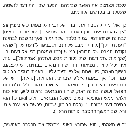
ללכת ולצמצם את הפער שביניהם, הפער שבין התודעה לנשמה,
שעסקנו בו בפרקים הקודמים.
כך אולי ניתן להסביר את דבריו של רבי הלל מפאריטש בעניין זה:
"אך לכאורה אינו מובן דאם כן, מה שנראים [העולמות הנבראים]
לבחינת יש זהו דמיון גמור בלבד ושקר גמור, ואיך נחשבת לבחינת
"דעת תחתון" [נקודת המבט של הנברא, בניגוד ל"דעת עליון" שהיא
נקודת המבט של הבורא] כמ"ש [כמו שנאמר] "כי אל דעות ה'"
[שקיימות שתי דעות, שתי נקודות מבט, ושתיהן "אמיתיות"]....ועוד,
איך יכול להיות מציאות הזה, שיהיו נראים בבחינת יש לעצמם,
היפוך האמת, כיוון שהם [על פי "דעת עליון"] באמת בטלים בביטול
גמור וכו', אך באמת אע"פ שבחינת התראות [נראות] היש של
הנבראים הוא היפוך מן האמת והוא שקר גמור כנ"ל, מ"מ כוח
הפועל ועושה בחינה זאת, שיהיו הנבראים נראים ליש, הוא כוח
אלוקי ממש המופלא ונעלם משכל הנבראים, וא"כ [ואם כן] הוא
בחינת דעה גמורה...". (פלח הרימון, שמות, פרשת בא, עמ' ע"ט.
וראו שם המשך ההסבר ופיתוח הרעיון).
"היש האמתי", הוא שבורא באופן מתמיד את ההכרה האנושית,