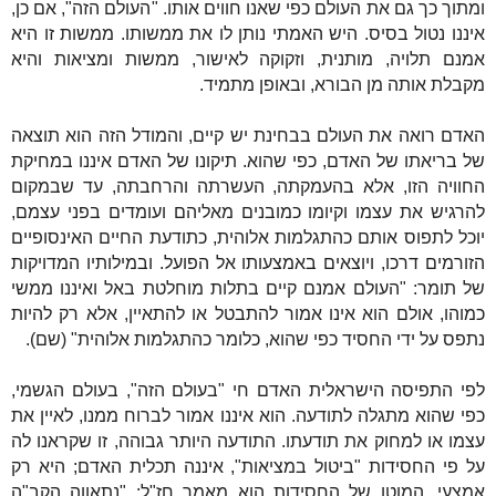
ומתוך כך גם את העולם כפי שאנו חווים אותו. "העולם הזה", אם כן,
איננו נטול בסיס. היש האמתי נותן לו את ממשותו. ממשות זו היא
אמנם תלויה, מותנית, וזקוקה לאישור, ממשות ומציאות והיא
מקבלת אותה מן הבורא, ובאופן מתמיד.
האדם רואה את העולם בבחינת יש קיים, והמודל הזה הוא תוצאה
של בריאתו של האדם, כפי שהוא. תיקונו של האדם איננו במחיקת
החוויה הזו, אלא בהעמקתה, העשרתה והרחבתה, עד שבמקום
להרגיש את עצמו וקיומו כמובנים מאליהם ועומדים בפני עצמם,
יוכל לתפוס אותם כהתגלמות אלוהית, כתודעת החיים האינסופיים
הזורמים דרכו, ויוצאים באמצעותו אל הפועל. ובמילותיו המדויקות
של תומר: "העולם אמנם קיים בתלות מוחלטת באל ואיננו ממשי
כמוהו, אולם הוא אינו אמור להתבטל או להתאיין, אלא רק להיות
נתפס על ידי החסיד כפי שהוא, כלומר כהתגלמות אלוהית" (שם).
לפי התפיסה הישראלית האדם חי "בעולם הזה", בעולם הגשמי,
כפי שהוא מתגלה לתודעה. הוא איננו אמור לברוח ממנו, לאיין את
עצמו או למחוק את תודעתו. התודעה היותר גבוהה, זו שקראנו לה
על פי החסידות "ביטול במציאות", איננה תכלית האדם; היא רק
אמצעי. המוטו של החסידות הוא מאמר חז"ל: "נתאווה הקב"ה