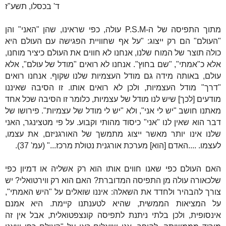
ד' בכסלו, תשע"ז
מתוך התפיסה של ה-
P.S.M
עולה, כפי שראינו, שהן "האני" והן
"העולם" הם רק ייצוג:
"על אף שחוויית הפגישה עם העולם היא
כולה תוצר של המוח שלנו, אנחנו לא חווים את העולם כיציר מוחנו,
אלא כ"אמתי", "שם בחוץ". אנחנו לא רואים "מודל של עולם", אלא
עולם, באותה מידה גם מודל העצמיות שלנו שקוף. אנחנו רואים
"דרך" מודל העצמיות, ולכן לא רואים אותו. זו הסיבה שאיננו
מודעים [לכך] שיש לנו מודל של עצמיות, כלומר זו הסיבה שכל אחד
מאתנו חושב "יש לי אני", ולא "יש לי מודל של עצמיות". פירושו של
דבר הוא שאין לנו "אני" כיסוד מהותי וקבוע. על פי מטצינגר, האני
שלנו אינו יותר מאשר ייצוג מתמשך של האורגניזם, את עצמו,
לעצמו. ....האדם [הוא] מערכת אורגנית נטולת מרכז..." (עמ' 37).
האם העולם כפי שאנו חווים אותו הוא רק אשליה או דמיון כפי
שלכאורה עולה מן התפיסה המדוברת? האם הוא רק ווירטואלי? יש
צורך להבהיר ולחדד את השאלה: איננו שואלים על "היש האמתי",
על המציאות הממשית, שהיא לטענתנו קיימת. היא אמנם
אינסופית, ולכן בלתי ניתנת לתפיסה קונצפטואלית, אבל אין זה