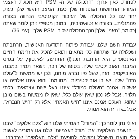
לפחות, לאין ערוך: "התכולה של ה-
PSM
היא תכולת העצמי
המודע: התחושות הגופניות שלך כעת, המצב הרגשי שלך כעת,
יחד עם כל התכולה של העיבוד הקוגניטיבי הנחווה בצורה
פנומנלית....בצורה אינטואיטיבית, ובמובן מטפיזי ניתן לומר שאתה
[כלומר, "האני" שלך] הנך התכולה של ה-
PSM
שלך". (עמ' 36).
עבודת השם שלנו, עבודת פיתוח התודעה האנושית, הרחבתה
ושכלולה עד שתהווה כלי מתאים ותואם להכיל את זרימת החיים
האינסופית, היא הרחבת תכני(!) התודעה, לאינסוף, על בסיס
המבנה האובייקטיבי שלה. בסופו של דבר, נישאר תמיד במבנה
האובייקטיבי הזה, שעל פיו נברא מוחנו, ולכן יש ממשות ל"עולם
הזה" שלנו. יש בו אובייקטיביות "מסוימת" והוא איננו אילוזיה או
אשליה. אמנם "העולם כמודל" איננו בעל ישות עצמאית, בלתי
תלויה, אבל לא נכון שאין עולם כלל, שאין לו ממשות בשום מובן
שהוא. העולם אמנם איננו "היש האמתי" אלא רק "היש הנברא",
אבל בגדר זה הוא אמתי.
ואולי נתן לומר כך: "המודל" האמיתי שלנו הוא "צלם אלוקים" שבנו
– הנשמה האלוקית. את "מודל העצמיות" שלנו אנו אמורים לעשות
כלי תואם משוכלל ומושלם להופעת "צלם האלוקים" שבקרבנו.