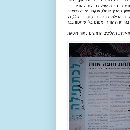
למרות כל הטשטוש הדמגוגיה והתעמולה שאפפו את מערכת הבחירות האחרונה [בחירות 96], נראה
עת – הייתה שאלת הזהות היהודית.
להמשך תהליך אוסלו, שיקפו עמדה בשאלה
רוב הדילמות הציבוריות, ובדרך כלל, מי
זהותו היהודית, אמנם בלי שיתכוון בכך
אלית, תהליכים הדורשים ניתוח והסקת