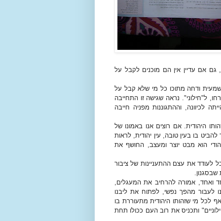
 גם אם עדיין אין הם מוכנים לקבל על
מעית ודחה מתוכו כל מי שלא קבל על
חו, ל"חילוני". נראה שגישה זו התחייבה
ה לכיוונה, וההתגוננות מפניה חייבה
תו היהודית. אם רוצים אנו באמונו של
להביט בו בעין טובה, עין יהודית, לראות
יהודי הוא מבט יוצר ומעצב, החושף את
כל לעודד את עצם ההתעניינות של ציבור
שבסגנון.
חד ואחד, אמורה להרחיב את המעגלים,
נו לעבור מהפך נפשי, לפתוח את ליבנו
ואף לכל מי שזהותו היהודית מתעוררת בו
וניים" ותכניס את רוב העם ככולו תחת