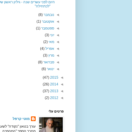
היום לפני עשרים שנה - גיליון ראשון של
"לכתחילה"
◄
נובמבר
(8)
◄
אוקטובר
(1)
◄
ספטמבר
(1)
◄
יוני
(3)
◄
מאי
(2)
◄
אפריל
(4)
◄
מרץ
(3)
◄
פברואר
(8)
◄
ינואר
(6)
(47)
2015
◄
(26)
2014
◄
(37)
2013
◄
(2)
2012
◄
פרטים עלי
מוטי קרפל
עורך בטאון "נקודה" לשעב
מחבר הספר "המהפכה