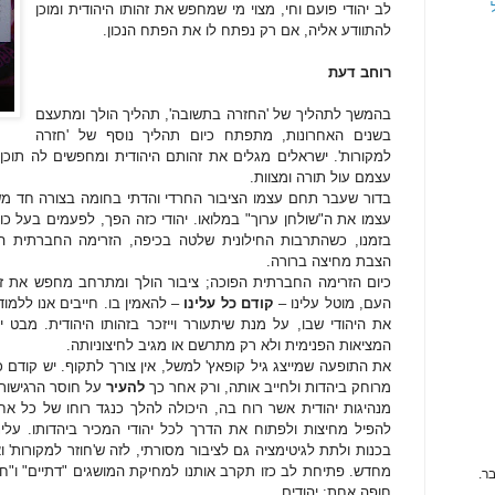
לב יהודי פועם וחי, מצוי מי שמחפש את זהותו היהודית ומוכן
להתוודע אליה, אם רק נפתח לו את הפתח הנכון.
רוחב דעת
בהמשך לתהליך של 'החזרה בתשובה', תהליך הולך ומתעצם
בשנים האחרונות, מתפתח כיום תהליך נוסף של 'חזרה
למקורות'. ישראלים מגלים את זהותם היהודית ומחפשים לה תוכן,
עצמם עול תורה ומצוות.
בדור שעבר תחם עצמו הציבור החרדי והדתי בחומה בצורה חד מש
עצמו את ה"שולחן ערוך" במלואו. יהודי כזה הפך, לפעמים בעל כור
בזמנו, כשהתרבות החילונית שלטה בכיפה, הזרימה החברתית היית
הצבת מחיצה ברורה.
כיום הזרימה החברתית הפוכה; ציבור הולך ומתרחב מחפש את זהו
העם, מוטל עלינו –
קודם כל עלינו
– להאמין בו. חייבים אנו ללמוד 
את היהודי שבו, על מנת שיתעורר וייזכר בזהותו היהודית. מבט 
המציאות הפנימית ולא רק מתרשם או מגיב לחיצוניותה.
את התופעה שמייצג גיל קופאץ' למשל, אין צורך לתקוף. יש קודם 
מרוחק ביהדות ולחייב אותה, ורק אחר כך
להעיר
על חוסר הרגישות 
מנהיגות יהודית אשר רוח בה, היכולה להלך כנגד רוחו של כל א
להפיל מחיצות ולפתוח את הדרך לכל יהודי המכיר ביהדותו. עלי
בכנות ולתת לגיטימציה גם לציבור מסורתי, לזה ש'חוזר למקורות' 
מחדש. פתיחת לב כזו תקרב אותנו למחיקת המושגים "דתיים" ו"חיל
ר.
חופה אחת: יהודים.