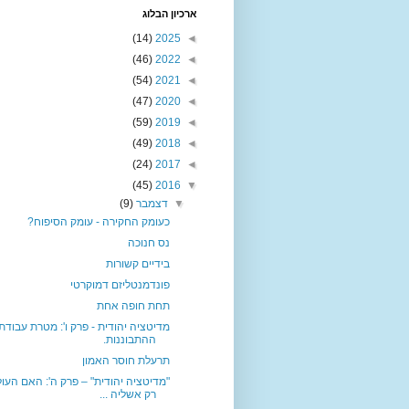
ארכיון הבלוג
(14)
2025
◄
(46)
2022
◄
(54)
2021
◄
(47)
2020
◄
(59)
2019
◄
(49)
2018
◄
(24)
2017
◄
(45)
2016
▼
▼
דצמבר
(9)
כעומק החקירה - עומק הסיפוח?
נס חנוכה
בידיים קשורות
פונדמנטליזם דמוקרטי
תחת חופה אחת
מדיטציה יהודית - פרק ו': מטרת עבודת
ההתבוננות.
תרעלת חוסר האמון
"מדיטציה יהודית" – פרק ה': האם העו
רק אשליה ...