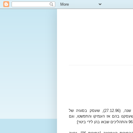
[מאמר המערכת של גיליון "לכתחילה" מס' 3, מלפני עשרים שנה, (27.12.96), שעסק בסוגיה של
ם שעסקנו בהם אז העמיקו והתפשטו, וגם