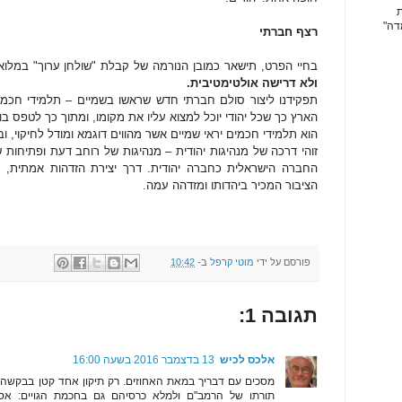
ת
דה"
רצף חברתי
בחיי הפרט, תישאר כמובן הנורמה של קבלת "שולחן ערוך" במלואו
ולא דרישה אולטימטיבית.
תפקידנו ליצור סולם חברתי חדש שראשו בשמיים – תלמידי חכמים
הארץ כך שכל יהודי יוכל למצוא עליו את מקומו, ומתוך כך לטפס בו. 
הוא תלמידי חכמים יראי שמיים אשר מהווים דוגמא ומודל לחיקוי, 
זוהי דרכה של מנהיגות יהודית – מנהיגות של רוחב דעת ופתיחות
החברה הישראלית כחברה יהודית. דרך יצירת הזדהות אמתית, 
הציבור המכיר ביהדותו ומזדהה עמה.
פורסם על ידי
מוטי קרפל
ב-
10:42
תגובה 1:
אלכס לכיש
13 בדצמבר 2016 בשעה 16:00
מסכים עם דבריך במאת האחוזים. רק תיקון אחד קטן בבקשה ב
תורתו של הרמב"ם ולמלא כרסיהם גם בחכמת הגויים: אסטרו