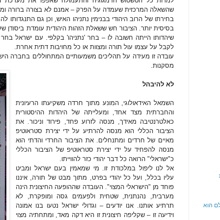
שהשאלה המרכזית שעמדה על הפרק – אמנם לא בצורה ברורה ומוד
בחירתו של הרוב היהודי בבנימין נתניהו האיש, וכן גם התנגדותו 
בסיסית יותר. הציבור חש ששאלת הזהות היהודית עומדת ביסודן של 
שיהדותו הייתה חשובה לו – בחר 'נתניהו' בקלפי. עם ישראל בחר ב
לקבל על עצמו עול תורה ומצוות או כל מחויבות דתית אחרת.
עובדה זו מעידה על תהליכים משמעותיים המתחוללים בחברה הישר
מסקנות.
לא להיבהל
השמאל האידאולוגי, המונע מתוך חרדה משקיעתו הרעיונית
והחברתית מצד אחד, ומעלייתה של היהדות ההיסטורית
כאלטרנטיבה מאידך, מנסה לזרוע פחד, פירוד וניכור. את
הציבור הכללי הוא מנסה להרתיע על ידי יצירת סטראוטיפ
מאיים של חרדים ומתנחלים. את הציבור החרדי והדתי הוא
מנסה להפחיד על ידי יצירת סטראוטיפ של הציבור הכללי
כ"ישראלי" הרואה כל דבר יהודי כזר להווייתו.
אל לנו ליפול במלכודת זו. מי שמאמין בעם ישראל ומביט
עליו בכלל, ועל כל יהודי בפרט, מתוך מבט של תורה, איננו
פוחד מן "הישראלי המצוי". העובדה שההופעה החיצונית הינה
מערבית, נהנתנית, שטחית ולפעמים גסה ומופקרת, לא
תרתיע אותנו. אנו יודעים – וגדולי ישראל נטעו בנו אמונה
לם הוא
וידיעה זו – שקליפה חיצונית זו היא דקה מאד, ומתחתיה מצוי