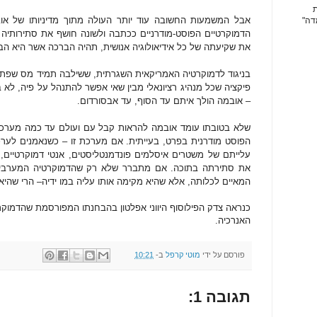
ת
אבל המשמעות החשובה עוד יותר העולה מתוך מדיניותו של או
דה"
הדמוקרטיים הפוסט-מודרניים ככתבה ולשונה חושף את סתירותיה 
את שקיעתה של כל אידיאולוגיה אנושית, תהיה הברכה אשר היא ה
בניגוד לדמוקרטיה האמריקאית השגרתית, ששילבה תמיד מס שפתיי
פיקציה שכל מנהיג רציונאלי מבין שאי אפשר להתנהל על פיה, לא במ
– אובמה הולך איתם עד הסוף, עד אבסורדום.
שלא בטובתו עומד אובמה להראות קבל עם ועולם עד כמה מערכ
הפוסט מודרנית בפרט, בעייתית. אם מערכת זו – כשנאמנים לע
עלייתם של משטרים איסלמים פונדמנטליסטים, אנטי דמוקרטיים, 
את סתירתה בתוכה. אם מתברר שלא רק שהדמוקרטיה המערבית 
המאיים לכלותה, אלא שהיא מקימה אותו עליה במו ידיה– הרי שהיא 
כנראה צדק הפילוסוף היווני אפלטון בהבחנתו המפורסמת שהדמוקרט
האנרכיה.
פורסם על ידי
מוטי קרפל
ב-
10:21
תגובה 1: