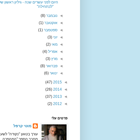
היום לפני עשרים שנה - גיליון ראשון של
"לכתחילה"
◄
נובמבר
(8)
◄
אוקטובר
(1)
◄
ספטמבר
(1)
◄
יוני
(3)
◄
מאי
(2)
◄
אפריל
(4)
◄
מרץ
(3)
◄
פברואר
(8)
◄
ינואר
(6)
(47)
2015
◄
(26)
2014
◄
(37)
2013
◄
(2)
2012
◄
פרטים עלי
מוטי קרפל
עורך בטאון "נקודה" לשעב
מחבר הספר "המהפכה