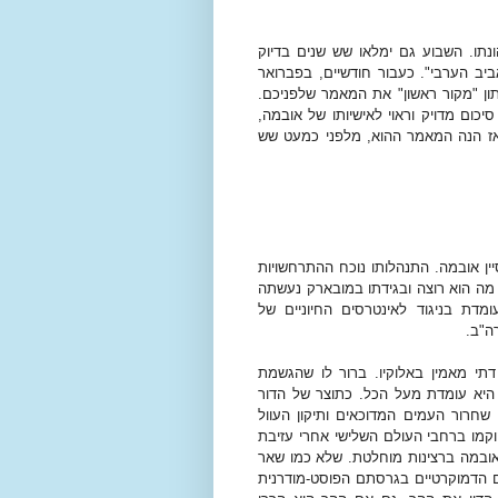
נתו. השבוע גם ימלאו שש שנים בדיוק
ו את תחילתו של "האביב הערבי". כעבור חודשיים, בפברואר
יתון "מקור ראשון" את המאמר שלפניכם.
יכום מדויק וראוי לאישיותו של אובמה,
 אז הנה המאמר ההוא, מלפני כמעט שש
ן אובמה. התנהלותו נוכח ההתרחשויות
 מה הוא רוצה ובגידתו במובארק נעשתה
דת בניגוד לאינטרסים החיוניים של
ה"ב.
תי מאמין באלוקיו. ברור לו שהגשמת
 היא עומדת מעל הכל. כתוצר של הדור
 שחרור העמים המדוכאים ותיקון העוול
קמו ברחבי העולם השלישי אחרי עזיבת
 אובמה ברצינות מוחלטת. שלא כמו שאר
 הדמוקרטיים בגרסתם הפוסט-מודרנית