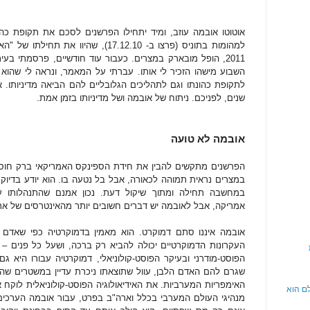
אוטוטו אובמה עוזב, ומיד יתחילו הפרשנים לסכם את תקופת כהו
למהומות בתוניס (פרצו ב- 17.12.10), שהיו
2011, הופל מובארק במצרים. כעבור עוד חודשיים, פרסמתי בע
השבוע מישהו הזכיר לי אותו. עברתי על המאמר, ונראה לי שהוא ס
לתקופת כהונתו וגם לתהליכים הגלובליים להם הביאה מדיניותו.
שנים, לפניכם. ניתוח של אובמה ושל מדיניותו בזמן אמת.
אובמה לא טועה
הפרשנים מתקשים להבין את חידת הספינקס האמריקאי ברק חוסיי
במצרים נראית תמוהה לכאורה, אבל בל נטעה בו. הוא יודע בדיוק
במחשבה תחילה ומתוך שיקול דעת. נכון אמנם שהתנהלותו עומ
אמריקה, אבל לאובמה יש דברים חשובים יותר מהאינטרסים של אר
אובמה איננו סתם דמוקרט. הוא מאמין בדמוקרטיה כפי שאדם ד
העקרונות הדמוקרטיים יכולה להביא רק ברכה, ושעל כל פנים –
הפוסט-מודרני ובעיקר הפוסט-קולוניאלי, דמוקרטיה עבורו היא גם
שגרם להם האדם הלבן, עוול שתוצאתו ניכרת עדיין במשטרים שהו
האימפריות המערביות. את האידיאולוגיה הפוסט-קולוניאלית לוקח
לם הוא
מנהיגי העולם המערבי בכלל וארה"ב בפרט, עבור אובמה הערכים