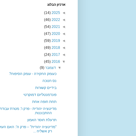
ארכיון הבלוג
(14)
2025
◄
(46)
2022
◄
(54)
2021
◄
(47)
2020
◄
(59)
2019
◄
(49)
2018
◄
(24)
2017
◄
(45)
2016
▼
▼
דצמבר
(9)
כעומק החקירה - עומק הסיפוח?
נס חנוכה
בידיים קשורות
פונדמנטליזם דמוקרטי
תחת חופה אחת
מדיטציה יהודית - פרק ו': מטרת עבודת
ההתבוננות.
תרעלת חוסר האמון
"מדיטציה יהודית" – פרק ה': האם העו
רק אשליה ...