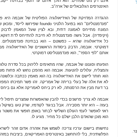
אינם רק מס שפתיים. הוא הולך איתם עד הסוף בבחינת ייקוב
האינטרסים הגלובאליים של ארה"ב.
ההגדרה המדויקת של האידיאולוגיה הפוליטית של אובמה היא פו
"פונדמנטליזם" הוא בפועל הלטיני
foundo
שפירושו לייסד, ומכאן
המונח מתייחס לאמונה דתית, ובא לציין שעל המאמין לדבוק 
(ויקיפדיה). אבל גישה פונדמנטלית לא חייבת להתייחס לדת דווקא; 
כל אידיאולוגיה שהיא – כפשוטם – הוא בבחינת פונדמנטליזם. ב
דמוקרטי. אובמה, הדבק ביסודות הראשוניים של האידיאולוגיה 
אותם "לפי הספר", הוא פונדמנטליסט דמוקרטי.
הופעתו וסגנונו של אובמה, שהיו מתאימים לליהוק בכל סדרת טלווי
והמצליח, עלולים להטעות. אובמה הוא מהפכן נחוש לא פחות משהיה
הוא חותר ליישם את האידיאולוגיה בה הוא מאמין ככתבה וכלשונה
לא את אלה של בעלי בריתה של אמריקה. זהו פשר תמיכתו המפת
בר דעת מבין את הרסנותה, לא רק ביחס לאמריקה אלא גם ביחס ל
אובמה לא צריך פרשנים בכדי להבין שהאפשרות שמצרים תיפול ליד
בעזה – היא יותר מסבירה. אבל בניגוד לקודמיו, שרק טעו בשיקול 
ראוי לאפשר לעמי העולם השלישי לבחור באופן חופשי את משטר מדי
הוא מוכן שהאדם הלבן ישלם כל מחיר. מגיע לו.
נחישותו ביישום ערכיו צריכה לשמש אות אזהרה אדום זוהר לישר
ר.
הפלשתינית, בלי להתחשב באינטרסים האמריקאים, ביציבות במזה"ת