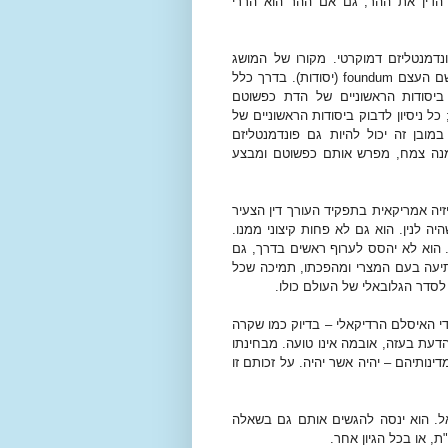
 הדין את ההר, גם אם ההר הוא הררי
נדמנטליזם דמוקרטי. מקורו של המושג
 שם העצם
foundum
(יסודות). בדרך כלל
ביסודות הראשוניים של הדת כפשוטם
כל ניסיון לדבוק ביסודות הראשוניים של
מובן זה יכול להיות גם פונדמנטליזם
ממנה צמח, מפרש אותם כפשוטם ומבצע
זיה אמריקאית בתפקיד העורך דין הצעיר
 לנין. הוא גם לא פחות קיצוני ממנו.
. הוא לא יהסס לערוף ראשים בדרך, גם
יעה בעם המצרי ומהפכתו, תמיכה שכל
סדר הגלובאלי של העולם כולו.
י האיסלם הרדיקאלי – בדיוק כמו שקרה
הדעת בעזה, אובמה אינו טועה. מבחינתו
נותיהם – יהיה אשר יהיה. על זכותם זו
אל. הוא ינסה להגשים אותם גם בשאלה
, או בכל הגיון אחר.