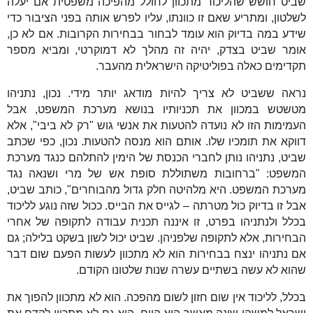
שביט חושש שהליכוד מתכוון לחולל מהפיכה משפטית אם יעלה
לשלטון, ומתריע שאם זו כוונתו, עליו לפרש אותה בפני הציבור כדי
שידע במה בדיוק הוא עומד לבחור בבחירות הקרובות. אם לא כן,
אומר שביט בצדק, יהיה זה מהלך לא דמוקרטי, ומביא מספר
תקדימים כאלה בפוליטיקה הישראלית מהעבר.
נראה ששביט לא צריך להיות מודאג יותר מידי. נכון, נתניהו
מטשטש במכוון את תכניותיו בנושא מערכת המשפט, אבל
העמימות הזו לא נועדה להטעות את אנשי גוש "רק לא ביבי", אלא
דווקא את תומכיו שלו. אותם הוא מנסה להטעות. נכון, כפי שכתב
שביט, נתניהו נותן לחברי הכנסת של הימין להתלהם כנגד מערכת
המשפט: "ברחובות משתוללת סופת אש של מרי ושנאה נגד
מערכת המשפט. היא מלהיטה חלק גדול מהבוחרים", כותב שביט,
אבל זו בדיוק כול מטרתה – לגייס את הבייס. ככול שזה נוגע לליכוד
בכלל ולנתניהו בפרט, זו איננה תכנית עבודה לתקופה של אחרי
הבחירות, אלא לתקופה שלפניהן. שביט יכול לשון בשקט בלילה; גם
אם נתניהו ינצח בבחירות הוא לא מתכוון לעשות הפעם שום דבר
שהוא לא עשה בשתיים עשרה שנות שלטונו הקודם.
בכלל, לליכוד אין שום חזון לשום מהפכה. הוא לא מתכוון להפוך את