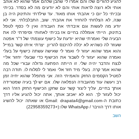
להגיע להורים שלו והם אמרו לי שהבן שלהם אמר שהוא לא אוהב
אותי ולא רוצה לראות אותי והם לא יודעים מה לא בסדר. בכיתי
ובכיתי כל יום כי אהבתי אותו מאוד. עד שילדתי והתינוק היה בן
שנה, לא הצלחתי להחזיר את אהבתי. שוב, התבלבלתי. אני לא
יודע מה לעשות וגם איבדתי את העבודה ואין לי כסף לטפל
בתינוק. הייתי אומללה בחיים אז בכיתי לאחותי וסיפרתי לה את
הבעיה שלי ואמרתי שהיא יודעת על כישוף עוצמתי של ד"ר אפטה
שעוזר לה כשהיא לא יכלה להיכנס להריון. יצרתי איתו קשר במייל
והוא אמר שהוא יעזור לי ואמר לי שאישה עשתה כישוף על בעלי
ואמרה שהוא יעזור לי לשבור את הכישוף כדי שבעלי יחזור אליי
לנצח והדבר יהיה שלי. זו הייתה הפתעה גדולה עבורי שכל מה
שהוא אמר קרה. בעלי מיד חזר אלי ואמר לי לסלוח לו. תודה רבה
למטיל הקסמים החזק והאמיתי הזה. אני מתפלל שהוא יחיה זמן
רב ויעשה עוד מהעבודה הנפלאה שלו. אם יש לך בעיה שמטרידה
אותך בחיים, עליך ליצור קשר עם שחקן הכישוף החזק הזה! הוא
יכול לעזור לך. הוא לא יאכזב אותך, אתה יכול להגיע אליו דרך
כתובת ה-Gmail: drapata4@gmail.com או שאתה יכול להשיג
אותו דרך הוויבר / WhatsApp שלו:(+22958359273)
השב