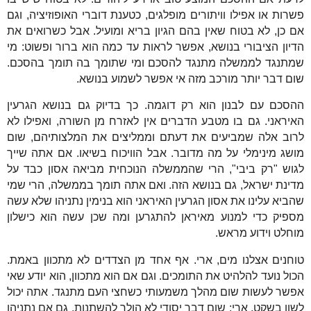
פשרות או אפילו וויתורים מופלגים, כטענת דוברי האופוזיציה, וגם
אם כן, לא בטוח שאין בהם הגיון בריא ומועיל. אבל כשרואים את
הדיון הציבורי בנושא, אפשר לראות עד כמה הוא ברור ופשוט: מי
שמתנגד לממשלה מתנגד להסכם ומי שתומך בה תומך בהסכם.
שום דבר יותר מורכב מזה אי אפשר לשמוע בנושא.
ההסכם עם לבנון הוא רק דוגמה. כך בדיוק גם בנושא הגרעין
האיראני. גם בו מטבע הדברים אין לאזרח מן השורה, ואפילו לא
לרוב אלה שמביעים את דעתם וממליצים את המלצותיהם, שום
מושג מינימלי על מה מדובר. אבל הוויכוח בשיאו. אם אתה שייך
לגוש "רק ביבי", הרי שהממשלה הנוכחית מביאה אסון כבד על
מדינת ישראל, גם בנושא הזה. ואם אתה תומך בממשלה, הרי שמי
שהביא עלינו את אסון הגרעין האיראני הוא בנימין נתניהו שלא עשה
מספיק כדי למנוע מאיראן להתגרען ומה שכן עשה הוא כישלון
מוחלט וידוע מראש.
טוחנים אצלנו מים, ארי. אף אחד מן הצדדים לא מתכוון באמת.
הכול נועד להלהיט את התומכים. וגם אם הוא מתכוון, הוא יודע שאי
אפשר לעשות שום מהלך משמעותי כשחצי העם מתנגד. אתה יכול
לשון בשקט, ארי; שום דבר יסודי לא הולך להשתנות. גם אם נתניהו