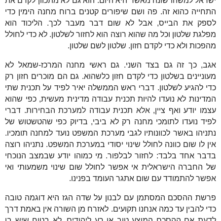
ישראל למשהו שונה מאשר היא היום. הוא גם לא מתכוון לקדם את
התחייה כהוא זה. פה ושם שיפורים קטנים ברוח מחנה הימין כדי
לספק את הבייס, אבל לא שום דבר מעבר לכך. הליכוד הוא
מפלגת שלטון וכל מה שהוא רוצה הוא לחזור לשלטון. לא כדי לחולל
מהפכות ולא כדי לקדם חזון. שלטון לשם שלטון.
אגב, כך זה גם בצד השני. גם ראשי מחנה המרכז-שמאל לא
מעוניינים בשלטון כדי לקדם חזון כלשהוא. גם הם מוכרים חזון רק
כדי להגיע לשלטון. דברי ראש הממשלה יאיר לפיד על תכנית שתי
המדינות לא נועדו להיות תכנית עבודה מדינית מעשית, כפי שהוא
עצמו יודע ואף ציין, אלא תכנית עבודה למערכת הבחירות. דברי
לפיד נועדו לתומכי מחנה רק לא ביבי, בדיוק כפי שהטשטוש של
נתניהו באשר לכוונותיו לגבי מערכת המשפט נועד למחנה תומכיו.
אין לו שום כוונה לחולל שינוי יסודי במערכת המשפט. נתניהו רוצה
בדבר אחד בלבד: לחזור לבלפור. מי כמוהו יודע שבמצב הנוכחי
של החברה הישראלית אי אפשר לחולל שום שינוי משמעותי ואי
אפשר להתמודד עם שום אתגר העומד בפנינו.
פרשת ההסכם המסתמן עם לבנון על שדה הגז היא דוגמה טובה
כדי להבין עד כמה אנחנו תקועים. לאזרח מן השורה אין באמת דרך
לדעת אם ההסכם המוצע טוב או רע ליהודים. לא בטוח שיש בו