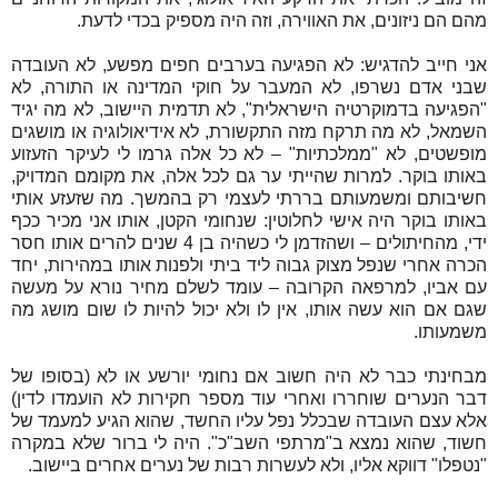
מהם הם ניזונים, את האווירה, וזה היה מספיק בכדי לדעת.
אני חייב להדגיש: לא הפגיעה בערבים חפים מפשע, לא העובדה
שבני אדם נשרפו, לא המעבר על חוקי המדינה או התורה, לא
"הפגיעה בדמוקרטיה הישראלית", לא תדמית היישוב, לא מה יגיד
השמאל, לא מה תרקח מזה התקשורת, לא אידיאולוגיה או מושגים
מופשטים, לא "ממלכתיות" – לא כל אלה גרמו לי לעיקר הזעזוע
באותו בוקר. למרות שהייתי ער גם לכל אלה, את מקומם המדויק,
חשיבותם ומשמעותם בררתי לעצמי רק בהמשך. מה שזעזע אותי
באותו בוקר היה אישי לחלוטין: שנחומי הקטן, אותו אני מכיר ככף
ידי, מהחיתולים – ושהזדמן לי כשהיה בן 4 שנים להרים אותו חסר
הכרה אחרי שנפל מצוק גבוה ליד ביתי ולפנות אותו במהירות, יחד
עם אביו, למרפאה הקרובה – עומד לשלם מחיר נורא על מעשה
שגם אם הוא עשה אותו, אין לו ולא יכול להיות לו שום מושג מה
משמעותו.
מבחינתי כבר לא היה חשוב אם נחומי יורשע או לא (בסופו של
דבר הנערים שוחררו ואחרי עוד מספר חקירות לא הועמדו לדין)
אלא עצם העובדה שבכלל נפל עליו החשד, שהוא הגיע למעמד של
חשוד, שהוא נמצא ב"מרתפי השב"כ". היה לי ברור שלא במקרה
"נטפלו" דווקא אליו, ולא לעשרות רבות של נערים אחרים ביישוב.