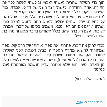
תוך כדי תפילת שחרית ניגשתי לגבאי וביקשתי לעלות לקריאת
התורה. אחרי הקריאה, ניגשתי לצד השני של הדוכן, עמדתי מול
הציבור, דפקתי בכל כוחי על תיבת העץ המהדהדת וקראתי:
"גם אנחנו אשמים. האחריות לכך שהנערים הללו נעצרו מוטלת גם
על כתפינו. ייתכן שהיינו יכולים למנוע מהם להגיע למצב כזה.
ושתקנו".
"גם אם הם לא יימצאו אשמים בסופו של דבר", אמרתי
לציבור, "עצם העובדה שהם בכלל חשודים בדבר מסוג זה מחייבת
אותנו לחשבון נפש".
בכדי לחזק את דברי, פתחתי את ספר "אורות" של הרב קוק, ספר
שמיהרתי להוציא ממדף הספרייה בבית הכנסת לפני שעליתי
לתורה, והקראתי מתוכו משפט קצר: "אהבת ישראל מחייבת
אהבת כל האדם [כל האנושות], וכשהיא מטביעה שנאה לאיזה חלק
מן האדם, סימן הוא שלא נטהרה עדיין הנשמה מזוהמתה (עמ'
קמ"ט)"
(המשך, אי"ה, יבוא)
מוטי קרפל
ב-
7:34