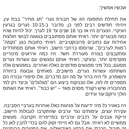
ועכשיו אמשיך:
את תחילת התופעה הזו של חבורת נערי "תג מחיר" בבת עין,
זיהיתי חודשים רבים לפני כן. מדובר ב-10-15 נערים בגרעין
העיקרי. הנערים היו אז בני 16 שנים עד 19 לערך. יכול להיות שהיו
כמה מבוגרים יותר. ראיתי אותם מסתובבים בגאווה לבושי חולצות
אחידות עם כתובים פרובוקטיביים. ראיתי כתובות כגון "נקמה"
ו"מוות לערבים", שרוססו ברחבי הישוב. ראיתי אותם מסתודדים
ומתקבצים בצורה מעוררת חשד. היו כמה אירועים מינוריים
מוקדמים יותר, ובעיקר, ראיתי אותם נפגשים עם עשרות נערים
מסוגם, בכל מיני מפגשים מזדמנים כאלה ואחרים. במפגשים אלה
השתתפו עשרות נערים, מישובים, מאחזים וגבעות ביהודה
והשומרון, ולי היה ברור על מה הם מדברים, אלו סיפורי גבורה הם
מספרים זה לזה, אלו טכניקות ביצוע הם "מגלגלים" וכיצד רק למי
מהחבורה שיש רקורד מסוים מאד – "יש כבוד". ראיתי את האתוס
הולך ורוקם עור וגידים.
היו באוויר כל מיני ידיעות על פגיעות כאלו ואחרות בערביי הסביבה.
עקירת עצים, עימותים נגד ערבים שהתקרבו לגבולות היישוב.
זריקת אבנים על רכבים ערביים בפריפריה הקרובה. מעשים
ממשיים לא ראיתי. אבל גם לא הייתי זקוק להם בכדי להבין לאן כל
זה מוביל. הכרתי את הרקע האידיאולוגי, את המקורות הרוחניים