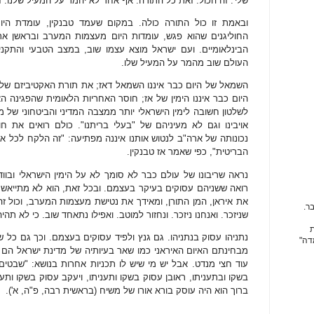
שלי'. זה הכול. זאת כל התורה. אף אחד לא יהמר על המעיל שלנו. 
ובאמת זו כול התורה כולה. במקום שעמד טבנקין, עומדת היו
החוליגנים שהוא פגש, עומדות היום מעצמות המערב ובראשן א
הבינלאומיים. ועם ישראל מוצא עצמו שוב, במצב הטבעי והתקני
העולם שוב מהמר על המעיל שלו.
השמאל של היום כבר איננו השמאל דאז; את תורת האקטיביזם שלימ
היום כבר איננו הימין של אז; חוסר האחריות הלאומית שהפגינה ה
לשלטון חשובה לימין הישראלי יותר ממצבה המדיני והביטחוני של 
אויבינו וגם לא מעיניהם של "בעלי בריתנו". כולם רואים את חו
נכונותה של ארה"ב לנטוש אותנו איננה מפתיעה: "זה הלקח לכל אל
הבריטית", כפי שאמר אז טבנקין.
נראה שריבונו של עולם כבר לא סומך לא על הימין הישראלי ובוו
רואה ששניהם עסוקים בעיקר בעצמם. ובכל זאת, הוא לא מתייאש 
את איראן, המן התורן, ומאידך את נטישת מעצמות המערב, וכול זה 
ר.
שניזכר. ואנחנו ניזכר. ונחזור למוטב. ואפילו נתאחד שוב. כי לא תהיה
ת
נתניהו עסוק בנתניהו. גם גנץ ולפיד עסוקים בעצמם. וכך גם כל 
דה"
מבחינתם האיום האיראני כמו שאר בעיותיה של מדינת ישראל הם רק
עוד חצי מנדט. אבל יש מי שיש לו תכניות אחרות בנושא: "שבטים 
בשקו ובתעניתו, ראובן עסוק בשקו ותעניתו, ויעקב עסוק בשקו ותענ
ברוך הוא היה עוסק בורא אורו של משיח (בראשית רבה, פ"ה, א').