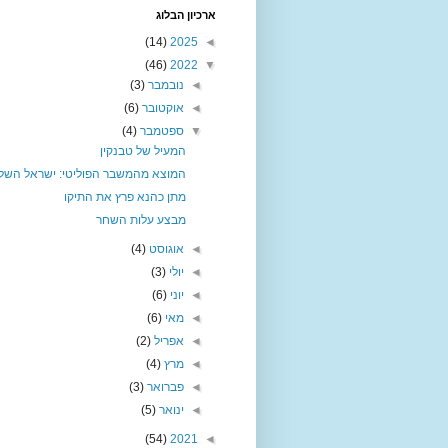
ארכיון הבלוג
(14)
2025
◄
(46)
2022
▼
◄
נובמבר
(3)
◄
אוקטובר
(6)
▼
ספטמבר
(4)
המעיל של טבנקין
המוצא מהמשבר הפוליטי: ישראל השל
מתן כהנא פרץ את התיקו
מבצע עלות השחר
◄
אוגוסט
(4)
◄
יולי
(3)
◄
יוני
(6)
◄
מאי
(6)
◄
אפריל
(2)
◄
מרץ
(4)
◄
פברואר
(3)
◄
ינואר
(5)
(54)
2021
◄