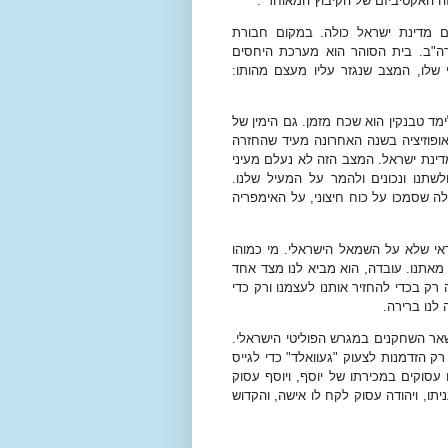
זה האקטיביזם של הקיבוץ המאוחד".
ם מדינת ישראל כולה. במקום חבורת
רה"ב. בית הסוהר הוא מערכת היחסים
 שלו, המצב שנגזר עליו מעצם מהותו:
ד טבנקין הוא שכח מזמן. גם הימין של
אופוזיציה בשנה האחרונה מעיד שהחזרה
מדינת ישראל. המצב הזה לא נעלם מעיני
לשתנו ונכונים ולהמר על המעיל שלנו.
ה שסמכו על כוח חיצוני, על האימפריה
דאי שלא על השמאל הישראלי. מי כמוהו
מאתנו. עובדה, הוא מביא לנו מצד אחד
רק בכדי להחזיר אותנו לעצמנו ורק כדי
 לנו ברירה.
שאר השחקנים במגרש הפוליטי הישראלי.
 הזדמנות לצעוק "געוואלד" כדי לגייס
עסוקים במכירתו של יוסף, ויוסף עסוק
יתו, ויהודה עסוק לקח לו אישה, והקדוש