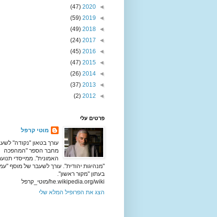
(47)
2020
◄
(59)
2019
◄
(49)
2018
◄
(24)
2017
◄
(45)
2016
◄
(47)
2015
◄
(26)
2014
◄
(37)
2013
◄
(2)
2012
◄
פרטים עלי
מוטי קרפל
עורך בטאון "נקודה" לשעב
מחבר הספר "המהפכה
האמונית". ממייסדי תנוע
"מנהיגות יהודית". עורך לשעבר של מוסף "עמ
בעתון "מקור ראשון".
he.wikipedia.org/wiki/מוטי_קרפל
הצג את הפרופיל המלא שלי