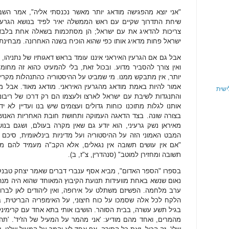
"אני יוצא מהפגישה מודאג יותר מאשר נכנסתי אליה", אמר השבוע
שיחת התדרוך שקיים עם ראש הממשלה יאיר לפיד בנושא הגרעין 
צריכות להדאיג את עם ישראל; הן מסתכמות בשאלה אחת בלבד:
ישראל פחות מדאיג אותו כפי שהוא הוכיח בשנה האחרונה. מבחינתו 
אבל גם אם הגרעין האיראני איננו עומד בראש דאגותיו של נתניהו
ואין צורך להסביר מדוע. ובכול זאת, בלי להמעיט כהוא זה מחומר
יותר, אין מתבקש ממנו. מי שמביט על ההיסטוריה כהתנהלות מקרי
אמור להיות באמת מודאג מהגרעין האיראני. מודאג מאוד. אבל מי 
ישית
והתנגדות לשיבת עם ישראל לארצו ולעצמו הם רק דרכו של ריבונו
אותנו לגלות מתוכנו כוחות גדולים ועצומים שיש בנו ועדיין לא י
בצורה שונה. בצד הדאגה העמוקה ותחושת חובת האחריות האנוש
מאיראן נשק גרעיני, הוא יודע גם שאין מקרה בעולם, ושגם בנו
המבט האמוני הזה על ההיסטוריה ועל מדיניות בינלאומית, סיכם
"אם אין עושים תשובה אין נגאלים, אלא הקב"ה מעמיד להם מלך
תשובה ומחזירן למוטב" (סנהדרין, צ"ז, ב).
בספרו "הספר האדום", מביא אסף ענברי דברים שאמר יצחק טבנק
נאום שנשא באחת מוועידות תנועת הקיבוץ המאוחד שהוא היה מנה
ערב מלחמה. הפשיזם משתלט על אירופה, ואין ליהודים לאן לברוח,
הלקח לכל אלה שסמכו על כוח חיצוני, על האימפריה הבריטית, 
בגיל תשע עשרה, בבית הסוהר. הושיבו אותי בתא אחד עם קרימינלי
מהמרים, ואחד מהם מודיע: 'אני מהמר על המעיל של הז'יד'. 'תה