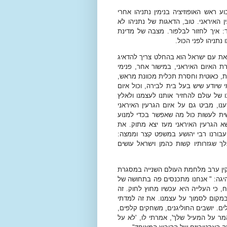
 ראש האופוזיציה בנימין נתניהו אחרי
האיראני. טוב, הדאגות של נתניהו לא
 איך לחזור לבלפור. מצבה של מדינת
נתניהו לפני הכול.
, את עם ישראל הוא בהחלט צריך להדאיג
ת האיום האיראני, במישור אחר, פנימי
ת, כאוטית וחסרת תכלית מכוונת מראש,
שיודע שיש בעל בית לבירה, וכול איום
 של עולם להחזיר אותנו לעצמנו ולאלץ
דענו, מביט גם על איום הגרעין האיראני
ית לעשות כול מה שאפשר בכדי למנוע
שא הגרעין האיראני מעז יצא מתוק. את
 עבורנו רבי יהושע במשפט קצר וממצה:
 שגזרותיו קשות כהמן וישראל עושים
ין ערב מלחמת העולם השנייה במסגרת
יגה: " אנחנו מתכנסים פה בתחושה של
 כי העלייה היא עכשיו מחוץ לחוק. זה
במקום לסמוך על עצמנו. את זה למדתי
ם. יושבים החוליגנים, משחקים קלפים,
מר על המעיל שלך', אמרתי לו, 'לא על