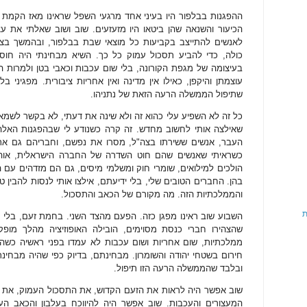
ההפגנות בבלפור היו בעיני אחד מרגעי השפל שראינו מאז הקמת 
הכיעור והשנאה שהן ביטאו היו מזעזעים. שוב ושוב שאלתי את ע
לאנשים להתייצב בקביעות כל מוצאי שבת בבלפור, ובהמשך בצמ
כולה, כדי להביע תסכול עמוק כל כך. השיא מבחינתי היה חו
בעיצומה של מגפת הקורונה, בלי שום עכבות וכאבי בטן ולמרות 
עוצמתן והיקפן, כאילו אין מדינה ואין אחריות ציבורית. מפגיני 
שתיפול הממשלה הרעה הזאת של נתניהו.
כל זה לא השפיע עלי כהוא זה ולא שינה את דעתי, לא בקשר לשמא
שאילצה אותי לחשוב מחדש. זה קרה כשנודע לי שבהפגנות האלה 
העבר, אנשים ששירתו בצה"ל, מסרו את נפשם, וחבריהם גם את
כשראיתי שאנשים שהם חוט השדרה של החברה הישראלית, אוהבי
הולכים למילואים, שומרי חוק ומשלמי מיסים, גם הם מזדהים עם ה
בהן. החברים הטובים שלי, בלי ידיעתם, אילצו אותי לנסות להבין ט
והממלכתיות הזה. מה מקורם של הכאב והתסכול.
ת
השבוע שוב ראינו מפגן כזה. הפעם מהצד השני. בחמת זעם, בלי לר
שהצהירו חברי כנסת מסוימים, הובילה האופוזיציה מהלך מופק
ממלכתיות, שום אחריות ושום עכבות לא עמדו בפני ראשיה כש
חירום בשטחי יהודה והשומרון. מבחינתם, בדיוק כפי שהיה מבחינת
ובלבד שהממשלה הרעה הזו תיפול.
שוב אפשר היה לראות את הזעם הקדוש, את התסכול העמוק, את ה
המעצורים והעכבות. שוב אפשר היה להיווכח בעלבון והכאב ה