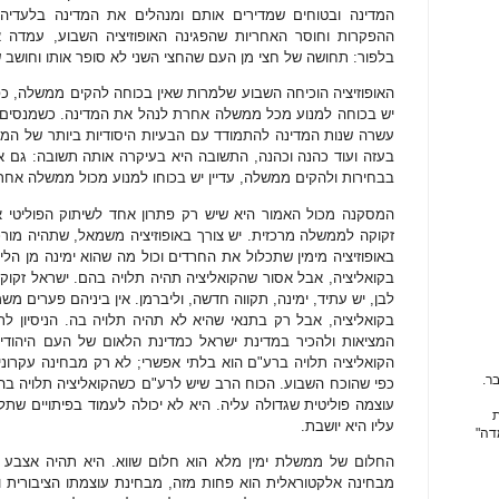
המדינה ובטוחים שמדירים אותם ומנהלים את המדינה בלעדי
ההפקרות וחוסר האחריות שהפגינה האופוזיציה השבוע, עמדה 
בלפור: תחושה של חצי מן העם שהחצי השני לא סופר אותו וחושב ש
האופוזיציה הוכיחה השבוע שלמרות שאין בכוחה להקים ממשלה, כפ
יש בכוחה למנוע מכל ממשלה אחרת לנהל את המדינה. כשמנסים לה
עשרה שנות המדינה להתמודד עם הבעיות היסודיות ביותר של המ
בעזה ועוד כהנה וכהנה, התשובה היא בעיקרה אותה תשובה: גם א
בבחירות ולהקים ממשלה, עדיין יש בכוחו למנוע מכול ממשלה אחר
המסקנה מכול האמור היא שיש רק פתרון אחד לשיתוק הפוליטי או
זקוקה לממשלה מרכזית. יש צורך באופוזיציה משמאל, שתהיה מור
באופוזיציה מימין שתכלול את החרדים וכול מה שהוא ימינה מן 
בקואליציה, אבל אסור שהקואליציה תהיה תלויה בהם. ישראל זקו
לבן, יש עתיד, ימינה, תקווה חדשה, וליברמן. אין ביניהם פערים מ
בקואליציה, אבל רק בתנאי שהיא לא תהיה תלויה בה. הניסיון ל
המציאות ולהכיר במדינת ישראל כמדינת הלאום של העם היהודי ה
הקואליציה תלויה ברע"ם הוא בלתי אפשרי; לא רק מבחינה עקרונ
ר.
כפי שהוכח השבוע. הכוח הרב שיש לרע"ם כשהקואליציה תלויה בה
עוצמה פוליטית שגדולה עליה. היא לא יכולה לעמוד בפיתויים שתל
ת
עליו היא יושבת.
דה"
החלום של ממשלת ימין מלא הוא חלום שווא. היא תהיה אצבע ב
מבחינה אלקטוראלית הוא פחות מזה, מבחינת עוצמתו הציבורית ו