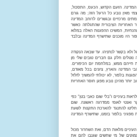
המדינה. הזעם הקדוש, הכעס, התסכול,
צמי מאין נובע כל הרעל הזה; מה גורם
תים מרכזיים ובגשרים לרוחב המדינה
סר האחריות הציבורית שהתגלתה כאשר
ההנחיות, המשיכו ההפגנות האלה במלוא
בלפור היו מוכנים שתישרף המדינה ובלבד
ל ולא בקשר לנתניהו. עד שבאה הנקודה
נוטלים חלק גם חברים טובים שלי מן
 חייהם ממש, במלחמת יום הכיפורים.
 המדינה והארץ, ציונים בכל מאודם,
פגנות בלפור, לא יכולתי להמשיך לזלזל
וב יותר מהיכן נובע מפגן חוסר האחריות
אות בעיניים ו"בלי שום כאבי בטן" כפי
ר ואנטי לאומי ממדרגה ראשונה. שום
החליטו להתנגד להארכת התקנות לשעת
 מפגיני בלפור בזמנו, שתישרף המדינה
עיניים מלאות הדם, ואת השחרור מכול
עמוקים של מי שחשים שגנבו להם את