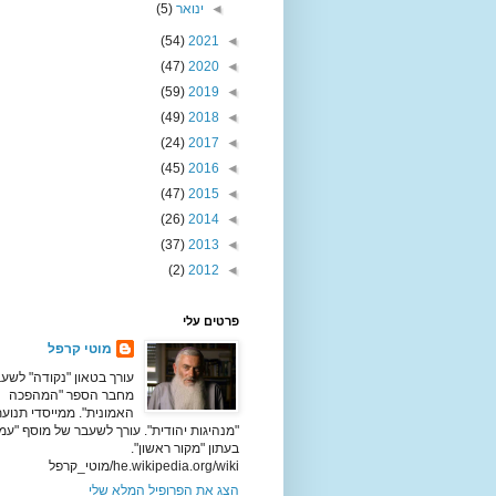
◄
ינואר
(5)
(54)
2021
◄
(47)
2020
◄
(59)
2019
◄
(49)
2018
◄
(24)
2017
◄
(45)
2016
◄
(47)
2015
◄
(26)
2014
◄
(37)
2013
◄
(2)
2012
◄
פרטים עלי
מוטי קרפל
עורך בטאון "נקודה" לשעב
מחבר הספר "המהפכה
האמונית". ממייסדי תנוע
"מנהיגות יהודית". עורך לשעבר של מוסף "עמ
בעתון "מקור ראשון".
he.wikipedia.org/wiki/מוטי_קרפל
הצג את הפרופיל המלא שלי