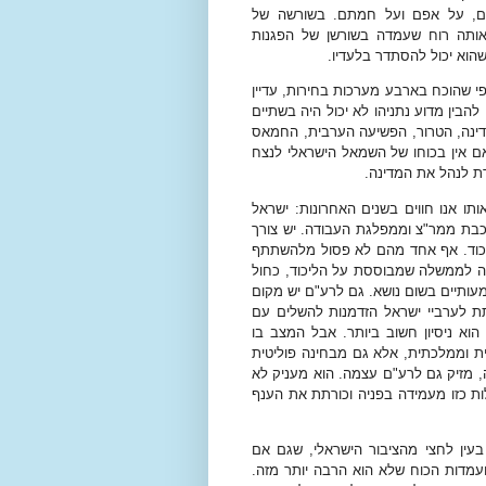
הם, על אפם ועל חמתם. בשורשה של
אותה רוח שעמדה בשורשן של הפגנות
הוא יכול להסתדר בלעדיו.
י שהוכח בארבע מערכות בחירות, עדיין
בין מדוע נתניהו לא יכול היה בשתיים
דינה, הטרור, הפשיעה הערבית, החמאס
ם אין בכוחו של השמאל הישראלי לנצח
ת לנהל את המדינה.
תו אנו חווים בשנים האחרונות: ישראל
כבת ממר"צ וממפלגת העבודה. יש צורך
הליכוד. אף אחד מהם לא פסול מלהשתתף
קה לממשלה שמבוססת על הליכוד, כחול
שמעותיים בשום נושא. גם לרע"ם יש מקום
תת לערביי ישראל הזדמנות להשלים עם
וא ניסיון חשוב ביותר. אבל המצב בו
ית וממלכתית, אלא גם מבחינה פוליטית
, מזיק גם לרע"ם עצמה. הוא מעניק לא
ות כזו מעמידה בפניה וכורתת את הענף
עין לחצי מהציבור הישראלי, שגם אם
עמדות הכוח שלא הוא הרבה יותר מזה.