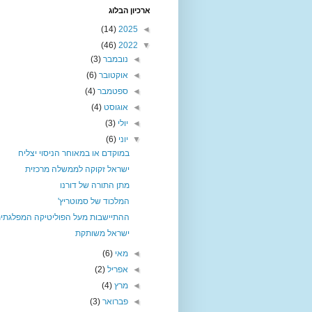
ארכיון הבלוג
(14)
2025
◄
(46)
2022
▼
◄
נובמבר
(3)
◄
אוקטובר
(6)
◄
ספטמבר
(4)
◄
אוגוסט
(4)
◄
יולי
(3)
▼
יוני
(6)
במוקדם או במאוחר הניסוי יצליח
ישראל זקוקה לממשלה מרכזית
מתן התורה של דורנו
המלכוד של סמוטריץ'
ההתיישבות מעל הפוליטיקה המפלגתי
ישראל משותקת
◄
מאי
(6)
◄
אפריל
(2)
◄
מרץ
(4)
◄
פברואר
(3)