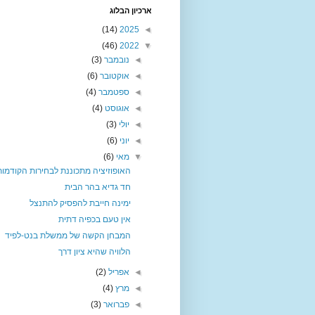
ארכיון הבלוג
(14)
2025
◄
(46)
2022
▼
◄
נובמבר
(3)
◄
אוקטובר
(6)
◄
ספטמבר
(4)
◄
אוגוסט
(4)
◄
יולי
(3)
◄
יוני
(6)
▼
מאי
(6)
האופוזיציה מתכוננת לבחירות הקודמות
חד גדיא בהר הבית
ימינה חייבת להפסיק להתנצל
אין טעם בכפיה דתית
המבחן הקשה של ממשלת בנט-לפיד
הלוויה שהיא ציון דרך
◄
אפריל
(2)
◄
מרץ
(4)
◄
פברואר
(3)