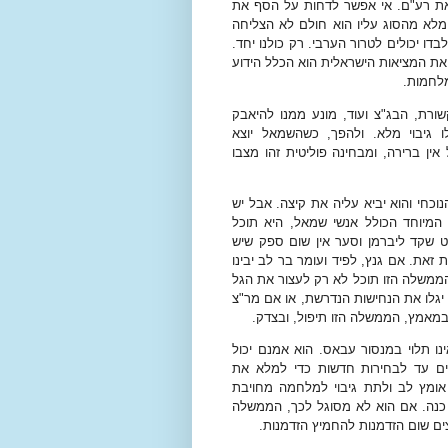
ת רע"ם. אי אפשר לדחות על הסף את
מלא מהסוג עליו הוא חולם לא הצליחה
ו יכולים לטרור הערבי. רק כולנו יחד.
 את המציאות הישראלית הוא הכלל הידוע
מלחמות.
ורת, הבג"צ ועוד, מונע ממנו להיאבק
ו גיבוי מלא. ולהפך, כשהשמאל יוצא
ין ברירה, ומבחינה פוליטית זהו מצבו
כחי והוא יביא עליה את קיצה. אבל יש
המיוחד הכולל אנשי שמאל, היא תוכל
 שקד ליברמן וסער אין שום ספק שיש
את. אם גנץ, לפיד ועומר בר לב יבינו
ממשלה הזו תוכל לא רק לעצור את הגל
יגלו את הנחישות הנדרשת, או אם מר"צ
מאמץ, הממשלה הזו תיפול, ובצדק.
נו תלוי במנסור עבאס. הוא אמנם יכול
ם עד לבחירות חדשות כדי למלא את
אומץ לב ולתת גיבוי למלחמה מחויבת
ה כנה. אם הוא לא מסוגל לכך, הממשלה
ים שום הזדמנות להחמיץ הזדמנות.