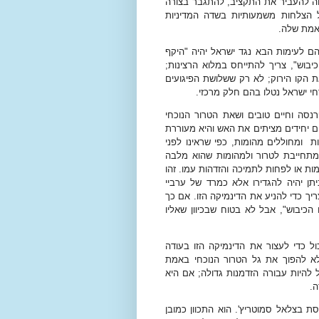
חה להעביר את התקציב, להתגבר בצורה
ל הצלחות משמעותיות בשדה המדיניות
האמת שלה.
 לעימות הבא נגד ישראל יהיה "היקף
יבוש", צריך להתייחס במלוא הרצינות;
הקו הירוק; לא רק ששלושת הפיגועים
י ישראל נטלו בהם חלק מרכזי.
נסה וחיים טובים ושאת הטרור הנוכחי
ים יחידים מציתים את האש והיא מעוררת
ת
ומחוללים מהומות, כפי שראינו לפני
מתחייבת לטרור ולמהומות שהוא מלבה
ות או לפחות לתמיכה והזדהות עמו. זהו
תן יהיה להגדירו אלא כמרד של ערביי
יך כדי להניע את הדינמיקה הזו. אם כך
כיבוש", אבל לא בטוח שבכיוון שאליו
 כדי לעצור את הדינמיקה הזו בעודה
א להפוך את גל הטרור הנוכחי באמת
 להיות עבורה הזדמנות גדולה; אם היא
ה.
ת בצלאל סמוטריץ'. הוא התכוון כמובן