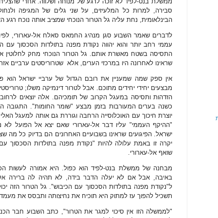
ממשלת בנט-לפיד לא זוכה לרגע של מנוחה ושלווה. אחרי שהצלי
סבירה, למרות כל המלעיזים, על שני גלים של המגיפה ולנחו
הבינלאומית, נחת עליה גל הטרור הנוכחי שמציב אותה נוכח רגע 
לדברים שאמר השבוע סגן מנהיג החמאס סאלח אל-עארורי, לפיהם
עממי רחב יותר והוא יהווה נקודת מפנה בתולדות הסכסוך עם הכ
התסיסה בשטח מאשרת אותם. גל הטרור הנוכחי מחק לחלוטין את 
שראינו לאחרונה היו במרכזי הערים, אלא
שטרוריסטים ערביים אזרח
אין ספק שמה שמעניין את רובם הגדול של ערביי ישראל הוא פר
מבצעים יחידי יחידים מתוכם. אבל לטרור דינמיקה משלו; טרוריסט
הזדהות ותסיסה במעגל הקרוב של תומכיהם. אלה יוצאים לרחובו
כשנה בערים המעורבות בזמן מבצע "שומר החומות". התגובה ה
יוצרת חיכוך עם האוכלוסייה הרחבה וגוררת גם אותה למעגל האלימ
"ההיקף העממי" עליו דבר אל-עארורי שאם יצא אל הפועל לא ני
ישראל. הפיגועים שראינו בשבועיים האחרונים הם בדיוק כל מה שצר
יקרה זו באמת עלולה להיות "נקודת מפנה בתולדות הסכסוך עם ה
שואף אל-עארורי.
מבחנה של ממשלת בנט-לפיד הוא כפול. היא אמורה לעשות הכול
באיבה, אבל אם לא יעלה הדבר בידה, לא תהיה לה ברירה אל
ל"נקודת מפנה בתולדות הסכסוך עם הכיבוש". גל הטרור הזה יכול
תשכיל להפוך עז למתוק היא תוכיח את נחיצותה ותבסס את מעמד
"לממשלה הזו אין סיכוי למגר את הטרור", כתב השבוע חבר הכנס