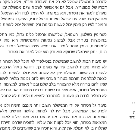
להרכב הממשלה שכולל לא רק את העבודה ומר"צ, אלא בעיקר א
דבריו של סמוטריץ', אבל גם אי אפשר לשכוח שגם ממשלת ימין 
מעולם למגר את הטרור, ולא במקרה. לא הימין לבדו ולא השמאל לבד
ואם אין מצב שכל עם ישראל מאוחד ופועל יחדיו, העיקרון שמפעיל
והמוכר לפיו רק הימין יכול לעשות נסיגות ורק השמאל יכול לעשות 
כשהימין בשלטון, השמאל, שלרשותו ארסנל כלים גדול, כמו התקש
בחופשיות בטרור; אבל לביצוע נסיגות והתנתקויות הוא נותן ל
למלחמות, הימין עומד לימינו. אם ימצא עצמו השמאל במצב של א
היום, ייתכן שיתגלה שדווקא הוא ורק הוא יכול למגר את הטרור.
יש סיבות רבות לחשוב שממשלת בנט-לפיד לא תוכל לגל הטרור הנו
לא פחות סיבות לחשוב שדווקא משום כך, ודווקא בגלל הרכבה 
לעשות מה ששום ממשלת ימין לא עשתה ולא יכולה לעשות. לבנט
לצאת למלחמת חורמה בטרור הערבי ויש להם נכונות מלאה לעשות ז
שאין להם ברירה אלא להצטרף בלב שלם ובכול מאודם למשימה, ה
הנוכחי של הטרור, אלא אולי גם לשנות דברים מיסודם. אם הם לא 
לא תצליח לרדת מן העננים, להתחבר למציאות ולפחות לא לחבל ב
ר.
מיגור גל הטרור על ידי הממשלה חשוב יותר מעצם קיומה ולכן אי
לפרק את הממשלה, אבל יהיו לה לפחות שלושה חודשים מלאי
ת
משימתה ולהוכיח את עצמה. אם עבאס בכול זאת יצליח לאזור 
דה"
המציאות בטרור, הוא יוכל לקנות את עולמו ולהוכיח שדרכו היית
שתלויה בו לא תמלא את ימיה, והוא יוכיח שוב שהערבים לא מחמיצ