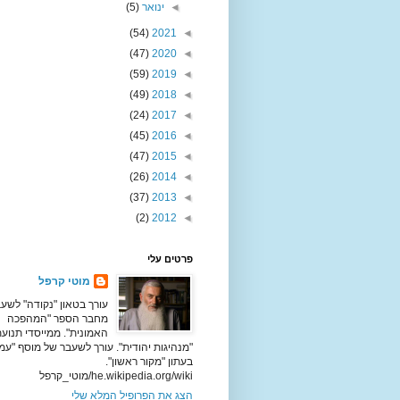
◄
ינואר
(5)
(54)
2021
◄
(47)
2020
◄
(59)
2019
◄
(49)
2018
◄
(24)
2017
◄
(45)
2016
◄
(47)
2015
◄
(26)
2014
◄
(37)
2013
◄
(2)
2012
◄
פרטים עלי
מוטי קרפל
עורך בטאון "נקודה" לשעב
מחבר הספר "המהפכה
האמונית". ממייסדי תנוע
"מנהיגות יהודית". עורך לשעבר של מוסף "עמ
בעתון "מקור ראשון".
he.wikipedia.org/wiki/מוטי_קרפל
הצג את הפרופיל המלא שלי