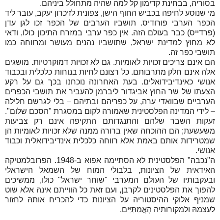
בסוריה, בבחינת קדימון קל למה שהיה מתחולל ביניהם.
מי שנוסע לחיפה בכביש החוף הישן, צפונית לזיכרון יעקב, עובר ליד
הכפר הערבי פורודיס. תושביו הערבים של הכפר זכו לגן עדן
(פרדייס) כבר בעולם הזה. אין כפר ערבי במזרח התיכון כולו, ודאי
לא מחוץ למדינת ישראל, שתושביו נהנים מעושר ומרווחה כמו
תושבי כפר זה.
הם אינם צריכים זכויות לאומיות. גם לא זכויות דמוקרטיות. מושגים
אלה אינם חלק מתרבותם. כל רצונם לחיות בנוחות כלכלית ובכבוד
אנושי כאינדיבידואלים. בעת האחרונה נוכחנו בכך גם על רקע
הצעתו של שר החוץ אביגדור ליברמן להעביר את תושבי הכפרים
הערביים שבוואדי ערה, על כפריהם ובתיהם – בלי לגרשם חלילה
– לידי המדינה הפלסטינית שאמורה לקום במסגרת "הסכם שלום".
זעקות השבר שלהם והתנגדותם התקיפה אינם רק צביעות
משעשעת; הם ההוכחה שאין ברורה ממנה שלא זכויות לאומיות הן
שמטרידות אותם באמת אלא רווחה כלכלית אינדיבידואלית וכבוד
אנושי.
ה"נכבה" הפלסטינית לא הסתיימה אפוא ב-1948. הפרובלמטיקה
האידאית של הציונות, בלבולי המוח של השמאל הישראלי
ובעקבותיו של העולם המערבי "שוחר ישראל" כולו, ממשיכים
להפוך את הפלסטינים לקרבן, ועם זאת כל הווייתם אינהּ אלא שוט
שמניף אלוקי ההיסטוריה על הציונות כדי להכריח אותהּ לחזור
לעצמהּ ולמקורותיה הָאֲמִתִּיִּים.