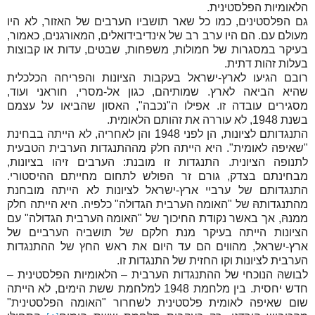
הלאומיות הפלסטינית.
גם הפלסטינים, כמו כל שאר תושביו הערבים של האזור, לא היו
מעולם עם. הם היו ערב רב של אינדיבידואלים, המאורגנים, כאמור,
בעיקר במסגרות של חמולות, משפחות, שבטים, עדות או קבוצות
בעלות זהות דתית.
רובם הגיעו לארץ-ישראל בעקבות הציונות והפריחה הכלכלית
שהיא הביאה לארץ. שמותיהם, כגון אל-מסרי, חוראני ועוד,
מסגירים עובדה זו. אפילו ה"נכבה", האסון שהביאו על עצמם
בשנת 1948, לא עוררה את זהותם הלאומית.
התנגדותם לציונות, הן לפני 1948 והן לאחריה, לא הייתה בבחינת
"שאיפה לאומית". היא הייתה חלק מההתנגדות הערבית הטבעית
לתנופה הציונית. התנגדות זו מובנת: הערבים זיהו בציונות,
מבחינתם בצדק, גורם זר הפולש לתחום מחייתם ההיסטורי.
התנגדותם של ערביי ארץ-ישראל לציונות לא הייתה מובחנת
מהתנגדותהּ של "האומה הערבית הגדולה" כלפיה. היא הייתה חלק
ממנהּ, אך באשר נקודת החיכוך של "האומה הערבית הגדולה" עם
הציונות הייתה בעיקר מנת חלקם של תושביה הערביים של
ארץ-ישראל, מהווים הם עד היום את ראש החץ של ההתנגדות
הערבית לציונות וקו החזית של התנגדות זו.
לבושהּ הנוכחי של ההתנגדות הערבית – הלאומיות הפלסטינית –
חדש יחסית. בין מלחמת 1948 למלחמת ששת הימים, לא הייתה
שום שאיפה לאומית פלסטינית לשחרור "האומה הפלסטינית"