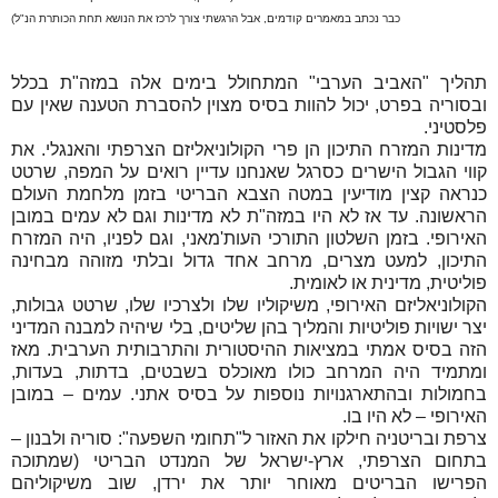
כבר נכתב במאמרים קודמים, אבל הרגשתי צורך לרכז את הנושא תחת הכותרת הנ"ל)
תהליך "האביב הערבי" המתחולל בימים אלה במזה"ת בכלל
ובסוריה בפרט, יכול להוות בסיס מצוין להסברת הטענה שאין עם
פלסטיני.
מדינות המזרח התיכון הן פרי הקולוניאליזם הצרפתי והאנגלי. את
קווי הגבול הישרים כסרגל שאנחנו עדיין רואים על המפה, שרטט
כנראה קצין מודיעין במטה הצבא הבריטי בזמן מלחמת העולם
הראשונה. עד אז לא היו במזה"ת לא מדינות וגם לא עמים במובן
האירופי. בזמן השלטון התורכי העות'מאני, וגם לפניו, היה המזרח
התיכון, למעט מצרים, מרחב אחד גדול ובלתי מזוהה מבחינה
פוליטית, מדינית או לאומית.
הקולוניאליזם האירופי, משיקוליו שלו ולצרכיו שלו, שרטט גבולות,
יצר ישויות פוליטיות והמליך בהן שליטים, בלי שיהיה למבנה המדיני
הזה בסיס אמתי במציאות ההיסטורית והתרבותית הערבית. מאז
ומתמיד היה המרחב כולו מאוכלס בשבטים, בדתות, בעדות,
בחמולות ובהתארגנויות נוספות על בסיס אתני. עמים – במובן
האירופי – לא היו בו.
צרפת ובריטניה חילקו את האזור ל"תחומי השפעה": סוריה ולבנון –
בתחום הצרפתי, ארץ-ישראל של המנדט הבריטי (שמתוכה
הפרישו הבריטים מאוחר יותר את ירדן, שוב משיקוליהם