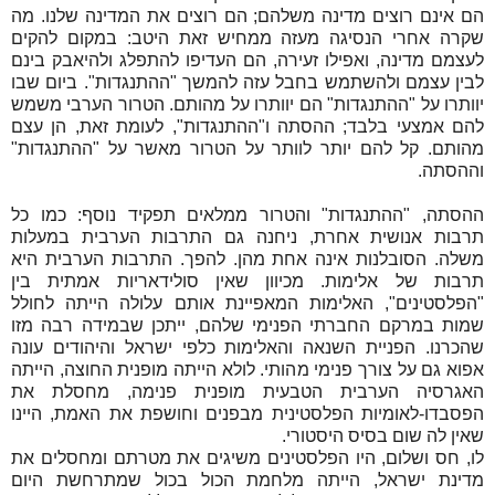
הם אינם רוצים מדינה משלהם; הם רוצים את המדינה שלנו. מה
שקרה אחרי הנסיגה מעזה ממחיש זאת היטב: במקום להקים
לעצמם מדינה, ואפילו זעירה, הם העדיפו להתפלג ולהיאבק בינם
לבין עצמם ולהשתמש בחבל עזה להמשך "ההתנגדות". ביום שבו
יוותרו על "ההתנגדות" הם יוותרו על מהותם. הטרור הערבי משמש
להם אמצעי בלבד; ההסתה ו"ההתנגדות", לעומת זאת, הן עצם
מהותם. קל להם יותר לוותר על הטרור מאשר על "ההתנגדות"
וההסתה.
ההסתה, "ההתנגדות" והטרור ממלאים תפקיד נוסף: כמו כל
תרבות אנושית אחרת, ניחנה גם התרבות הערבית במעלות
משלה. הסובלנות אינה אחת מהן. להפך. התרבות הערבית היא
תרבות של אלימות. מכיוון שאין סולידאריות אמתית בין
"הפלסטינים", האלימות המאפיינת אותם עלולה הייתה לחולל
שמות במרקם החברתי הפנימי שלהם, ייתכן שבמידה רבה מזו
שהכרנו. הפניית השנאה והאלימות כלפי ישראל והיהודים עונה
אפוא גם על צורך פנימי מהותי. לולא הייתה מופנית החוצה, הייתה
האגרסיה הערבית הטבעית מופנית פנימה, מחסלת את
הפסבדו-לאומיות הפלסטינית מבפנים וחושפת את האמת, היינו
שאין לה שום בסיס היסטורי.
לו, חס ושלום, היו הפלסטינים משיגים את מטרתם ומחסלים את
מדינת ישראל, הייתה מלחמת הכול בכול שמתרחשת היום