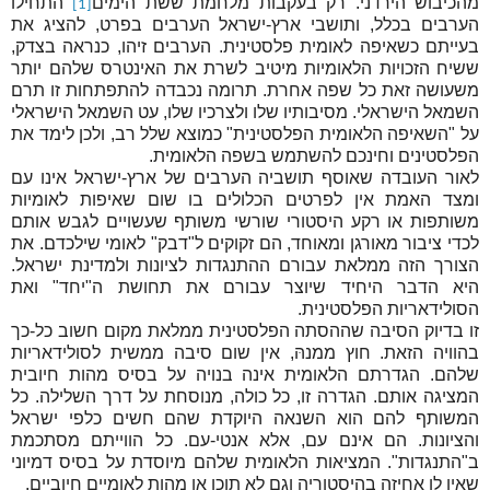
מהכיבוש הירדני. רק בעקבות מלחמת ששת הימים
התחילו
[1]
הערבים בכלל, ותושבי ארץ-ישראל הערבים בפרט, להציג את
בעייתם כשאיפה לאומית פלסטינית. הערבים זיהו, כנראה בצדק,
ששיח הזכויות הלאומיות מיטיב לשרת את האינטרס שלהם יותר
משעושה זאת כל שפה אחרת. תרומה נכבדה להתפתחות זו תרם
השמאל הישראלי. מסיבותיו שלו ולצרכיו שלו, עט השמאל הישראלי
על "השאיפה הלאומית הפלסטינית" כמוצא שלל רב, ולכן לימד את
הפלסטינים וחינכם להשתמש בשפה הלאומית.
לאור העובדה שאוסף תושביה הערבים של ארץ-ישראל אינו עם
ומצד האמת אין לפרטים הכלולים בו שום שאיפות לאומיות
משותפות או רקע היסטורי שורשי משותף שעשויים לגבש אותם
לכדי ציבור מאורגן ומאוחד, הם זקוקים ל"דבק" לאומי שילכדם. את
הצורך הזה ממלאת עבורם ההתנגדות לציונות ולמדינת ישראל.
היא הדבר היחיד שיוצר עבורם את תחושת ה"יחד" ואת
הסולידאריות הפלסטינית.
זו בדיוק הסיבה שההסתה הפלסטינית ממלאת מקום חשוב כל-כך
בהוויה הזאת. חוץ ממנהּ, אין שום סיבה ממשית לסולידאריות
שלהם. הגדרתם הלאומית אינה בנויה על בסיס מהות חיובית
המציגה אותם. הגדרה זו, כל כולה, מנוסחת על דרך השלילה. כל
המשותף להם הוא השנאה היוקדת שהם חשים כלפי ישראל
והציונות. הם אינם עם, אלא אנטי-עם. כל הווייתם מסתכמת
ב"התנגדות". המציאות הלאומית שלהם מיוסדת על בסיס דמיוני
שאין לו אחיזה בהיסטוריה וגם לא תוכן או מהות לאומיים חיוביים.