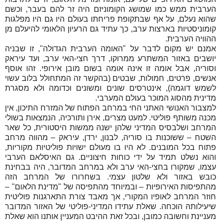
הערבית ממש כמו שמושג הקומוניזם היה זר להם בעבר, וכשם
שהוא נעלם, על אף שבתקופת פריחתו בעולם היו גם היו מפלגות
קומוניסטיות בארצות ערב, כך עתיד גם הרעיון הלאומי להיעלם מן
ההוויה הערבית.
אמנם יש מקום לדבר על "האומה הערבית הגדולה", זו שבניה
יושבים באזור המשתרע ממרוקו, דרך חצי-האי ערב, ועד עיראק
וסוריה, אבל אומה זו אינהּ אומה בשום מובן אירופי. זהו אוסף
אנשים, פרטים, חמולות, שבטים (בהקשר זה המתחולל בלוב עשוי
לשמש דוגמה), אינטרסים שונים ומשונים וכדומה ולא מסגרת
מדינית מהסוג המוכר בעולם המערבי.
למצבור האנושי האתני החי במרחב הפתוח של המזרח התיכון, אין
מכנה משותף פוליטי. למעט מצרים, אירן ותורכיה, הנמצאות בשולי
המרחב ושלבסיס המדיני שלהן ישנהּ ממשות היסטורית, כל שאר
השטח – ששוכנות בו סוריה, לבנון, ירדן, עיראק – מהווה מרחב
פתוח בכל המובנים. לא היו בו מעולם ישויות פוליטיות מקוריות,
והוא נשלט תמיד על ידי כוחות חיצוניים. גם האיסלאם הערבי
עצמו, שמקורו בחצי-האי ערב ולא במרחב המדובר, היה בבחינת
כובש באזור ולא שלטון עצמי. בשחרורו של המרחב הזה
מהתפיסות האירופיות – ובמיוחד מהתפיסה של "מדינת הלאום" –
חוזר המרחב לאופיו המקורי, אך מאבד צורת התארגנות פוליטית
שיעילותהּ הוכחה. שאלת עתידו המדיני-פוליטי של האזור המדובר
מעניינת וחשובה כמובן, ובכל זאת ההיבט המעניין אותנו הוא שאלת