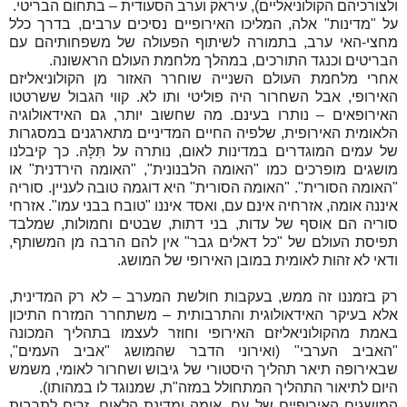
ולצורכיהם הקולוניאליים), עיראק וערב הסעודית – בתחום הבריטי.
על "מדינות" אלה, המליכו האירופיים נסיכים ערבים, בדרך כלל
מחצי-האי ערב, בתמורה לשיתוף הפעולה של משפחותיהם עם
הבריטים וכנגד התורכים, במהלך מלחמת העולם הראשונה.
אחרי מלחמת העולם השנייה שוחרר האזור מן הקולוניאליזם
האירופי, אבל השחרור היה פוליטי ותו לא. קווי הגבול ששרטטו
האירופאים – נותרו בעינם. מה שחשוב יותר, גם האידאולוגיה
הלאומית האירופית, שלפיה החיים המדיניים מתארגנים במסגרות
של עמים המוגדרים במדינות לאום, נותרה על תִּלָּהּ. כך קיבלנו
מושגים מופרכים כמו "האומה הלבנונית", "האומה הירדנית" או
"האומה הסורית". "האומה הסורית" היא דוגמה טובה לעניין. סוריה
איננה אומה, אזרחיה אינם עם, ואסד איננו "טובח בבני עמו". אזרחי
סוריה הם אוסף של עדות, בני דתות, שבטים וחמולות, שמלבד
תפיסת העולם של "כל דאלים גבר" אין להם הרבה מן המשותף,
ודאי לא זהות לאומית במובן האירופי של המושג.
רק בזמננו זה ממש, בעקבות חולשת המערב – לא רק המדינית,
אלא בעיקר האידאולוגית והתרבותית – משתחרר המזרח התיכון
באמת מהקולוניאליזם האירופי וחוזר לעצמו בתהליך המכונה
"האביב הערבי" (ואירוני הדבר שהמושג "אביב העמים",
שבאירופה תיאר תהליך היסטורי של גיבוש ושחרור לאומי, משמש
היום לתיאור התהליך המתחולל במזה"ת, שמנוגד לו במהותו).
המושגים האירופיים של עם, אומה ומדינת הלאום, זרים לתרבות