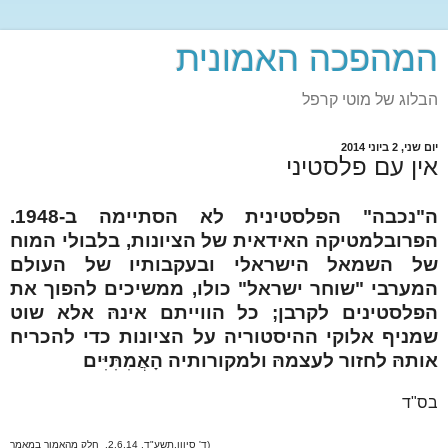
המהפכה האמונית
הבלוג של מוטי קרפל
יום שני, 2 ביוני 2014
אין עם פלסטיני
ה"נכבה" הפלסטינית לא הסתיימה ב-1948.
הפרובלמטיקה האידאית של הציונות, בלבולי המוח
של השמאל הישראלי ובעקבותיו של העולם
המערבי "שוחר ישראל" כולו, ממשיכים להפוך את
הפלסטינים לקרבן; כל הווייתם אינהּ אלא שוט
שמניף אלוקי ההיסטוריה על הציונות כדי להכריח
אותהּ לחזור לעצמהּ ולמקורותיה הָאֲמִתִּיִּים
בס"ד
(ד' סיוון,תשע"ד. 2.6.14. חלק מהאמור במאמר