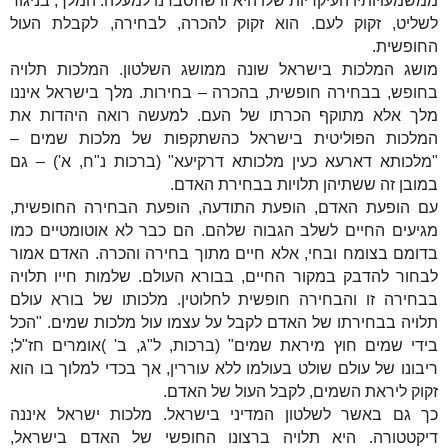
ממשמעויותיו העיקריות שלו היא זו שהסברנו למעלה: המלך, בניגוד
לשליט, זקוק לעם. הוא זקוק להכרה, לבחירה, לקבלת העול
החופשית.
מושג המלכות בישראל שונה ממושג השלטון. המלכות תלויה
בחופש, בבחירה חופשית, בהכרה – בחירות. מלך בישראל איננו
מלך אלא מתוקף הכרתו של העם. למעשה רואה היהדות את
המלכות הפוליטית בישראל כהשתקפות של מלכות שמים –
"מלכותא דארעא כעין מלכותא דרקיעא" (ברכות נ"ח, א') – גם
במובן זה ששתיהן תלויות בבחירת האדם.
עם הופעת האדם, הופעת התודעה, הופעת הבחירה החופשית,
מגיעים החיים לשלב הגבוה שלהם. הם כבר לא אוטומטיים כמו
בדומם בצומח ובחי, אלא חיים מתוך בחירה והכרה. האדם אמור
לבחור להדבק במקור החיים, בבורא העולם. שלמות חייו תלויה
בבחירה זו והבחירה חופשית לחלוטין. מלכותו של בורא עולם
תלויה בבחירתו של האדם לקבל על עצמו עול מלכות שמים. "הכל
בידי שמים חוץ מיראת שמים" (ברכות, ל"ג, ב' )אומרים חז"ל;
ריבונו של עולם שולט בעולמו ללא עוררין, אך בכדי למלוך בו הוא
זקוק ליראת השמים, לקבל העול של האדם.
כך גם באשר לשלטון המדיני בישראל. מלכות ישראל איננה
דיקטטורה. היא תלויה ברצונו החופשי של האדם בישראל,