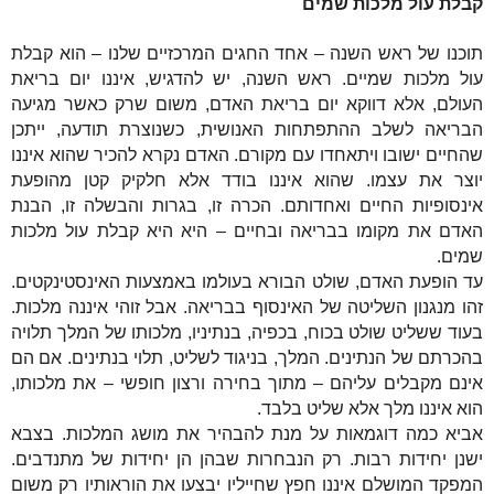
קבלת עול מלכות שמים
תוכנו של ראש השנה – אחד החגים המרכזיים שלנו – הוא קבלת
עול מלכות שמיים. ראש השנה, יש להדגיש, איננו יום בריאת
העולם, אלא דווקא יום בריאת האדם, משום שרק כאשר מגיעה
הבריאה לשלב ההתפתחות האנושית, כשנוצרת תודעה, ייתכן
שהחיים ישובו ויתאחדו עם מקורם. האדם נקרא להכיר שהוא איננו
יוצר את עצמו. שהוא איננו בודד אלא חלקיק קטן מהופעת
אינסופיות החיים ואחדותם. הכרה זו, בגרות והבשלה זו, הבנת
האדם את מקומו בבריאה ובחיים – היא היא קבלת עול מלכות
שמים.
עד הופעת האדם, שולט הבורא בעולמו באמצעות האינסטינקטים.
זהו מנגנון השליטה של האינסוף בבריאה. אבל זוהי איננה מלכות.
בעוד ששליט שולט בכוח, בכפיה, בנתיניו, מלכותו של המלך תלויה
בהכרתם של הנתינים. המלך, בניגוד לשליט, תלוי בנתינים. אם הם
אינם מקבלים עליהם – מתוך בחירה ורצון חופשי – את מלכותו,
הוא איננו מלך אלא שליט בלבד.
אביא כמה דוגמאות על מנת להבהיר את מושג המלכות. בצבא
ישנן יחידות רבות. רק הנב
חרות
שבהן הן יחידות של מתנדבים.
המפקד המושלם איננו חפץ שחייליו יבצעו את הוראותיו רק משום