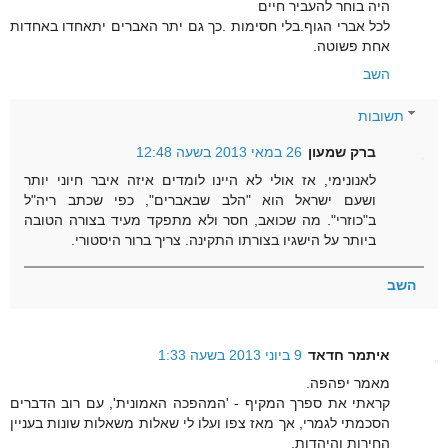
היה בוחר להעביר חיים
לכל אברי הגוף.בלי חסימות .כך גם יתר האברים יתאחדו באחדות
אחת פשוטה.
השב
תשובות
ברק שמעון
26 במאי 2013 בשעה 12:48
לאנונימי, אז אולי לא היינו לומדים איזה איבר חיוני יותר
ושעם ישראל הוא "הלב שבאברים", כפי שכתב ריה"ל
ב"כוזרי". מה שכואב, חסר ולא מתפקד מעיד בצורה הטובה
ביותר על הישגיו בצורתו התקינה. צריך ברור היסטורי.
השב
איתמר חדאד
9 ביוני 2013 בשעה 1:33
מאמר יפהפה.
קראתי את ספרך המקיף - 'המהפכה האמונית', עם רוב הדברים
הסכמתי לגמרי, אך מאז צפו ועלו לי שאלות משאלות שונות בעניין
החירות והיהדות.