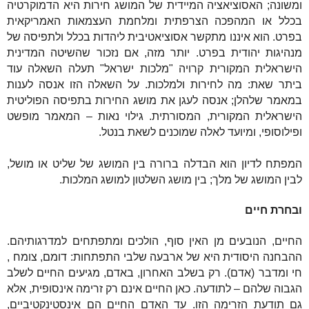
ומשונה; האסוציאציה המיידית של המושג חירות היא הדמוקרטיה
בכלל או המהפכה הצרפתית ומלחמת העצמאות האמריקאית
בפרט. הוא איננו מתקשר אסוציאטיבית ליהדות בכלל ולתפיסה של
מנהיגות יהודית בפרט. יותר מזה, אם נזכור שהשיטה המדינית
הישראלית המקורית קרויה "מלכות ישראל" תעלה השאלה עוד
ביתר שאת: מה לחירות ולמלכות. על השאלה הזו אנסה לענות
במאמר שלהלן; אנסה לעגן את מושג החירות בתפיסה הפוליטית
הישראלית המקורית, המסורתית. גילוי נאות – המאמר מופשט
ופילוסופי, ומיועד לאלה שמוכנים לשאת בנטל.
המפתח לדיון הוא הבדלה ברורה בין המושג של שליט או מושל,
לבין המושג של מלך; בין מושג השלטון למושג המלכות.
ובחרת חיים
החיים, הנובעים מן האין סוף, הולכים ומתפתחים למדרגותיהם.
ההבחנה היסודית היא של ארבעה שלבי התפתחות: דומם, צומח ,
חי ומדבר (אדם). רק בשלב האחרון, באדם, מגיעים החיים לשלב
הגבוה שלהם – לתודעה. כאן החיים אינם רק זרימה אינסופית, אלא
גם תודעת הזרימה הזו. עד האדם החיים הם אינסטינקטיביים,