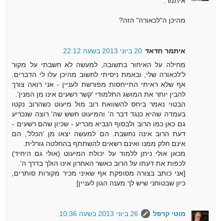
איתמר.
מהיכן ה"לכאורה" הזה?
איתמר חדאד
20 ביוני 2013 בשעה 22:12
מחילה על האיחור בתשובה, למעשה לא חשבתי על מקור
ל'לכאורה שלי, ובאמת ניסיתי לחשוב מהיכן עלו לי הדברים.
אף שלא ראיתי התייחסות מפורשת לעניין - אני רואה צורך
להבין יותר את המושג התלמודי 'קשר רשעים אינו מן המנין'.
הבטוי נאמר ביחס להשוואת רוב מול מיעוט כשהרוב נקטו
בעמדה שהיא כנגד דבר ה' והמיעוט חשש שה' רוצה שנכריע
גם כאן כמו הרוב ולבסוף הנביא מכריע - שכיון שהם רשעים -
דעת הרוב אינה נחשבת. הם למעשה יצאו מן 'הכלל', הם
אינם חלק ממנו ואינם רשאים להשתתף בהחלטה גורלית.
מכאן אולי ניתן ללמוד על יכולת המיעוט (אולי גם היחיד)
לכפות את דעתו על הרוב כאשר האחרון אינו הולך בדרך ה'.
[אני כותב בצורה מסופקת אף שאיני מכיר מקורות סותרים,
כיון שבטוחני שיש לך מענה הגון לעניין]
מוטי קרפל
26 ביוני 2013 בשעה 10:36