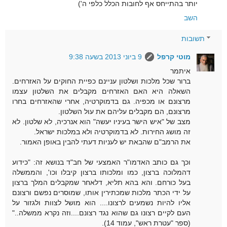
יותר בהתייחס אף לחובות הכלל כלפי ה')
השב
תשובות
מוטי קרפל
9 ביוני 2013 בשעה 9:38
איתמר
ברור שכל מלכות ושלטון עניינם כפיית החוקים על האזרחים.
השאלה היא האם האזרחים מקבלים את השלטון עצמו
מרצונם או מכפיה. גם בדמוקרטיה, אחרי שהאזרחים בחרו
מרצונם, הם מקבלים עליהם את עול השלטון.
מצב של "איש הישר בעיניו יעשה" הוא אנרכיה, לא שלטון. לא
זה מושג החירות. לא בדמוקרטיה ולא במלכות ישראל.
את הרמב"ם שהבאת יש לעניות דעתי להבין באופן האמור.
וכך גם כותב האדמו"ר האמצעי של חב"ד בנושא זה: "כידוע
דהמלוכה ברצון, כמו ומלכותו ברצון קיבלו וכו', והממשלה
בעל כורחם. והא בהא תליא, דלאחר שמקבלים המלך ברצון
על ידי הכתר מלכות שמכתירין אותו, שמוסרים נפשם ורצונם
אליו להיות נשמעים לרצונו.... הוא מושל לצוות ולגזור על
העם לקיים רצונו גם שהוא נגד רצונם....וזה נקרא ממשלה.."
(ספר "עטרת ראש", עמוד 14).