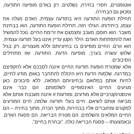
אוטומטיים, חסרי בחירה, נשלטים. רק באדם מופיעה התודעה,
ומכאן גם הבחירה.
תחילת הופעת התודעה היא בתודעה עצמית. האדם מגלה את
עצמו, ביחידותו. הגילוי הזה, תחילת הופעת התודעה, הוא בבחינת
משבר. הוא חוסם, מעכב ומצמצם את זרימת החיים. נוכל להמשיל
זאת להתפתחות האדם: הילד הקטן עדיין איננו בעל תודעה עצמית.
הוא זורם. החיים מופיעים בו בחיוניותם וללא מעצורים. רק בגיל
שלוש עשרה בערך, מופיעה הדעת. התודעה. ואז מתחילים
הסיבוכים.
אלא שמטרת הופעת תודעת החיים איננה לסבכם אלא להקפיצם
במדרגה. שלמות הדעת היא היכולת להתחבר באופן מודע לחיים,
לחיות אותם במלואם ובחיוניותם המלאה, ללא סיבוכים. כאן
מגיעים החיים האינסופיים לשלמותם. הם כבר אינם
אינסטינקטיביים אלא מודעים, ומודעות זו איננה מעכבת אותם אלא
מביאה אותם לשיאם. חיים בעלי תודעה שלמה, חיים המודעים
למקורם ומחוברים אליו בבהירות, מתוך הכרה, מתוך בחירה – הם
החיים המלאים והשלמים. הם מטרת הבריאה. הם פסגת האדם,
ובאמצעותו – פסגת הבריאה כולה. "ובחרת בחיים".