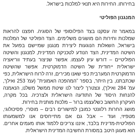
בחירותו. החירות היא תנאי למלכות בישראל.
המנגנון הפוליטי
במאמר זה עסקנו בצד הפילוסופי של הסוגיה. חפצנו להראות
שמלכות וחירות הם מושגים משלימים. הצד הפוליטי של המלכות
בישראל, השאלות הנוגעות ליצירת מנגנון שמיישם בפועל את
השיטה המדינית, הצד הנודע לטכניקה המדינית, למנגנון והשיטה
הפוליטיים – דורש עיון לעצמו. אפשר שניצור בעתיד ווריאציה
ישראלית ייחודית של השיטה הדמוקרטית. אפשר שהשיטה
הדמוקרטית המערבית כפי שאנו מכירים, זרה לרוח הישראלית, כפי
שכתבתנו, בין היתר, בספר "המהפכה האמונית" (עמ' 253 ואילך,
עמ' 284 ואילך), ונצטרך ליצור לנו שיטת ממשל משלנו, הנאמנה
להנחות היסוד של התודעה הישראלית ולצרכיה. בכל מקרה,
העיקרון החשוב כשלעצמו ברור – מלכות מותנית בחירות.
מושג ה
חרות
רלוונטי כמובן למישורים רבים – מוסרי, פסיכולוגי,
מטפיזי, ועוד – אבל גם אם מתייחסים אנו למשמעותו
הפוליטית-מדינית בלבד, איננו צריכים ללמוד אותו מעמים אחרים.
הוא מעוגן היטב במסורת החשיבה המדינית הישראלית.