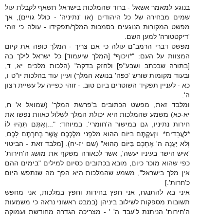
בנוגע למאמר אשאל - ברור שהמלכות בישראל תשאף לקבלת עול
שמים מבחירה של כל היהודים (או 'נתיניה' - כולל גויים), אך
מפשט המקורות הנוגעים בסמכות המלך/תפקידו - עולה כי זוהי
'דיקטטורה' למען השם.
מפשט דברי הרמב"ם עולה כי אם צריך - המלך כופה את קיום
המצוות על העם: "*ויכוף* [המלך שיעמוד] כל ישראל לילך בה
[בתורה שבכתב ושבע"פ] ולחזק בדקה" (הלכות מלכים יא, ד;
ובעוד מקומות שורש 'כפה' בנושא המלך) ועיין עוד בהלכות יו"ט ו,
כא - לעניין תפקיד השוטרים ביום טוב. - זוהי כפייה על עשיית רצון
ה'.
ומלבד זאת, מפשט הכתובים ב'פרשת המלך' (שמואל א' ח,
יא-כא) משמע שהמלכות היא יכולת המלך לשלול כאוות נפשו את
חירות נתיניו, גם במישור ה'חומרי'. במיוחד: "...וְאַתֶּם תִּהְיוּ לוֹ
*לַעֲבָדִים*. וּזְעַקְתֶּם בַּיּוֹם הַהוּא מִלִּפְנֵי מַלְכְּכֶם אֲשֶׁר בְּחַרְתֶּם לָכֶם,
וְלֹא יַעֲנֶה ה' אֶתְכֶם בַּיּוֹם הַהוּא" (שם יז-יח). [מלבד זאת - הביטוי
'איש הישר בעיניו יעשה', אשר לכאורה משקף את מושג ה'חירות'
כפי שהוא מוכר כיום, מובא בכתובים כסיום למילים "בימים ההם
אין מלך בישראל", משמע שהמלכות היא הפך מה שנתפש היום
כ'חרות'.]
איני בא להתנגח, אני חפץ בחירות וחפץ במלכות, אני מחפש
תשובות מספקות לשילוב ביניהן (במבט ראשוני נראה כי משמעות
ה'חירות' הניתנת ל'עבד ה' ' - מצריכה הגדרה מחודשת ועמוקה