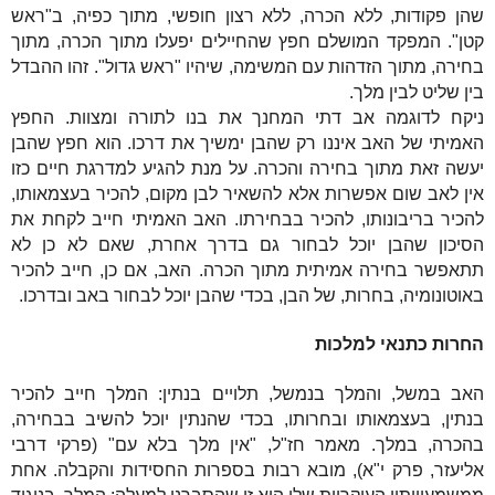
שהן פקודות, ללא הכרה, ללא רצון חופשי, מתוך כפיה, ב"ראש
קטן". המפקד המושלם חפץ שהחיילים יפעלו מתוך הכרה, מתוך
בחירה, מתוך הזדהות עם המשימה, שיהיו "ראש גדול". זהו ההבדל
בין שליט לבין מלך.
ניקח לדוגמה אב דתי המחנך את בנו לתורה ומצוות. החפץ
האמיתי של האב איננו רק שהבן ימשיך את דרכו. הוא חפץ שהבן
יעשה זאת מתוך בחירה והכרה. על מנת להגיע למדרגת חיים כזו
אין לאב שום אפשרות אלא להשאיר לבן מקום, להכיר בעצמאותו,
להכיר בריבונותו, להכיר בבחירתו. האב האמיתי חייב לקחת את
הסיכון שהבן יוכל לבחור גם בדרך אחרת, שאם לא כן לא
תתאפשר בחירה אמיתית מתוך הכרה. האב, אם כן, חייב להכיר
באוטונומיה, ב
חרות
, של הבן, בכדי שהבן יוכל לבחור באב ובדרכו.
ה
חרות
כתנאי למלכות
האב במשל, והמלך בנמשל, תלויים בנתין: המלך חייב להכיר
בנתין, בעצמאותו וב
חרות
ו, בכדי שהנתין יוכל להשיב בבחירה,
בהכרה, במלך. מאמר חז"ל, "אין מלך בלא עם" (פרקי דרבי
אליעזר, פרק י"א), מובא רבות בספרות החסידות והקבלה. אחת