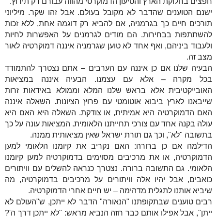
חפצים בחלוקת הארץ והטיעון הדמוקרטי מהווה עבורם רק תירוץ.
ישנם הטוענים שהדבר לא מקובל בעולם. אבל זהו שקר. מיליוני
תורכים חיים כך בגרמניה, אם להביא רק דוגמה אחת, ללא זכות
להשתתפות בבחירות. הם מודים לגרמנים על האפשרות לחיות
ולעבוד ביניהם, ואף אחד לא טוען שגרמניה איננה דמוקרטיה לאור
מצב זה.
הבעיה שלנו אם כן איננה עם הערבים – אתם נצטרך להתמודד
בכל מקרה – אלא עם עצמנו. הבעיה איננה במציאות
האובייקטיבית אלא בראש שלנו המלא וממולא באידאות זרות
שייבאנו לארץ ביבוא אוטומטי עם פרוץ הציונות. השאלה איננה
האם הדמוקרטיה היא אמיתית, או צודקת. השאלה היא האם היא
עולה בקנה אחד עם צורכי תחייתנו הלאומית. המציאות עונה על כך
בתשובה "לא", וכך גם תורת ישראל שאין מציאותית ממנה.
הדילמה אם כן ברורה: האם נקריב את קיומנו הלאומי למען
הדמוקרטיה, או את מרכיבים מסוימים בדמוקרטיה למען קיומנו
הלאומי. גם התשובה ברורה. נצטרך כנראה להשלים עם וויתורים
כואבים, אבל יהיו אלה וויתורים על מרכיבים בדמוקרטיה, מה
שיביא אותנו לתגלית מדהימה – יש חיים אחרי הדמוקרטיה.
רבים טוענים שבתקופתנו "הנאורה" הדבר לא ייתכן, ש"העולם לא
ייתן", אבל אפילו אותם כבר חזה הנביא מראש: "לא ייתכן דרך ה'?