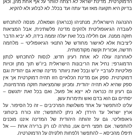
הדמוקרטית. מדינת ישראל לא רצתה לוותר על אף אחת מהן, וכאן
בדיוק היא תקועה מאז ועד עתה ועד בכלל. לא לבלוע ולא להקיא.
ההנהגה הישראלית, מנתניהו (כנראה) ושמאלה, מנסה להתכחש
לעובדה הגיאופוליטית ולהקים מדינה פלשתינית, אבל המציאות
חזקה ממנה. אם חלילה בכל זאת יעלה זממה בידה, לא יביא הדבר
ליציבות אלא לאישור מחודש של התנאי הגיאופוליטי – מלחמה
חדשה, אכזרית וקשה מקודמותיה.
לאחרונה עולה לא אחת רעיון חדש, לנסות להתכחש לנתון
הדמוגרפי: נחיל את הריבונות הישראלית ביו"ש תוך מתן זכויות
פוליטיות לערביי יו"ש ובכל זאת ניוותר מדינה שהיא גם יהודית וגם
דמוקרטית. ספק אם מדינת הכלאיים הזו תהיה דמוקרטית אך אין
ספק שהיא לא תהיה יהודית. ומכיוון שהמציאות חזקה מהדמיונות,
גם רעיון זה כנראה לא ייצא אל פועל, ואם בכל זאת יתגשם –
יסתיים גם הוא בדם ואש ותימרות עשן.
עלינו להתפשר על אחד משלושת המרכיבים – זה כל הסיפור. על
ארץ ישראל עד הירדן לא ניתן להתפשר; זהו כורח ביטחוני
גיאופוליטי. גם על זהותה היהודית של המדינה איננו מוכנים
להתפשר. אם חפצי חיים אנו, נותרה לנו רק ברירה אחת –– אל
תיפלו מהכיסא – להתפשר (לפחות חלקית) על הדמוקרטיה.