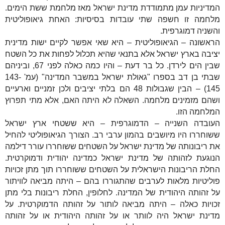
המדיניות עמן מתמודדת מדינת ישראל מאז מלחמת ששת הימים.
מלחמה זו חשפה שתי עובדות בסיסיות: האחת גיאופוליטית
והשניה דמוגרפית.
הראשונה – הגיאופוליטית – היא שאי אפשר לקיים ישות מדינית
יציבה בארץ ישראל אלא בתנאי שהיא תכלול לפחות את כל השטח
שבין הים לירדן. כל בר דעת – והיו כמה כאלה לפני 67, וביניהם
שבתי בן דב בספרו "גאולת ישראל במשבר המדינה" (עמ' 143-
145) – הבין שגבולות 48 הם בלתי יציבים ולכן זמניים וארעיים
ושהם מזמינים מלחמה. השאלה לא היתה האם, אלא מתי תפרוץ
המלחמה הזו.
העובדה השנייה – הדמוגרפית – היא ששטחי ארץ ישראל
ששוחררו היו מיושבים בהמון ערבי רב. הצורך הגיאופוליטי להחיל
את ריבונותה של מדינת ישראל על השטחים ששוחררו עורר דילמה
הנוגעת לזהותה של מדינת ישראל כמדינה יהודית ודמוקרטית.
החלת הריבונות הישראלית על השטחים ששוחררו תוך מתן זכויות
פוליטיות מלאות לערבים שהתגוררו בהם – היתה מביאה לוויתור
על זהותה היהודית של המדינה. לחלופין, החלת ריבונות בלי מתן
זכויות כאלה – היתה מביאה לותור על זהותה הדמוקרטית. על
מדינת ישראל היה לוותר או על זהותה היהודית או על זהותה