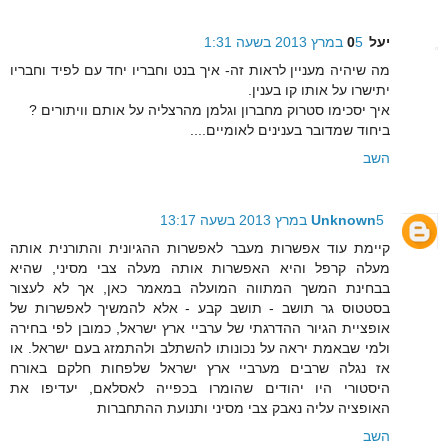
יעל0
5 במרץ 2013 בשעה 1:31
מה שיהיה מעניין לראות זה- איך בנט וחבריו יחד עם לפיד וחבריו
יתישרו על אותו קו בענין.
איך יסכימו סטרוק מחברון וגלמן מהרצליה על אותם וויתורים ?
ביחוד שמדובר בענינים לאומיים....
השב
5 במרץ 2013 בשעה 13:17
Unknown
קיימת עוד אפשרות מעבר לאפשרות ההגיונית והתורנית אותה
מעלה קרפל והיא האפשרות אותה מעלה צבי מסיני, שהיא
בבחינת המשך המתווה המועלה במאמר כאן, אך לא לעצור
בסטטוס גר תושב - תושב קבע - אלא להמשיך לאפשרות של
אופציית הגיור ההדרגתי של ערביי ארץ ישראל, כמובן לפי בחירה
ולמי שבאמת יראה על נכונותו להשתלב ולהתמזג בעם ישראל. או
אז נגלה שרבים מערביי ארץ ישראל שלפחות חלקם באורח
היסטורי היו יהודים שהומרו בכפייה לאסלאם, יעדיפו את
האופציה עליה נאבק צבי מסיני ותנועת ההתחברות
השב