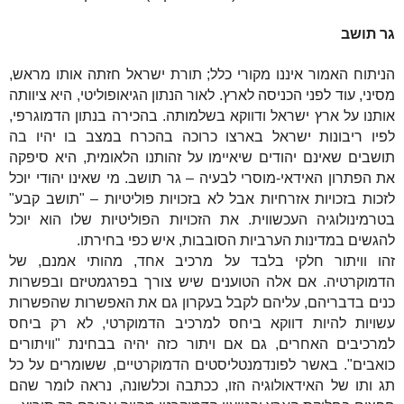
גר תושב
הניתוח האמור איננו מקורי כלל; תורת ישראל חזתה אותו מראש,
מסיני, עוד לפני הכניסה לארץ. לאור הנתון הגיאופוליטי, היא ציוותה
אותנו על ארץ ישראל ודווקא בשלמותה. בהכירה בנתון הדמוגרפי,
לפיו ריבונות ישראל בארצו כרוכה בהכרח במצב בו יהיו בה
תושבים שאינם יהודים שיאיימו על זהותנו הלאומית, היא סיפקה
את הפתרון האידאי-מוסרי לבעיה – גר תושב. מי שאינו יהודי יוכל
לזכות בזכויות אזרחיות אבל לא בזכויות פוליטיות – "תושב קבע"
בטרמינולוגיה העכשווית. את הזכויות הפוליטיות שלו הוא יוכל
להגשים במדינות הערביות הסובבות, איש כפי בחירתו.
זהו וויתור חלקי בלבד על מרכיב אחד, מהותי אמנם, של
הדמוקרטיה. אם אלה הטוענים שיש צורך בפרגמטיזם ובפשרות
כנים בדבריהם, עליהם לקבל בעקרון גם את האפשרות שהפשרות
עשויות להיות דווקא ביחס למרכיב הדמוקרטי, לא רק ביחס
למרכיבים האחרים, גם אם ויתור כזה יהיה בבחינת "וויתורים
כואבים". באשר לפונדמנטליסטים הדמוקרטיים, ששומרים על כל
תג ותו של האידאולוגיה הזו, ככתבה וכלשונה, נראה לומר שהם