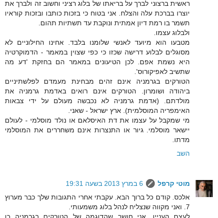
ראשית ברצוני לברך על בריאתו של בלוג רציני וחשוב זה ולברך את
יוצרו בברכת עלה והצלח. אני בטוח כי בזכות כותבו ובזכות קוראיו
תשמר בו רמת דיון אמתית ונוקבת עד תשתיות תהום.
ולבלוג עצמו.
מטבעו הוא מיועד לאנשי שלומנו בלבד. אחינו החילוניים לא
מסוגלים לבלוע דרישה שכזו כי כפי שצוין במאמר - הדמוקרטיה
היא נשמת אפם. לכן הטיעונים במאמר הם בחזקת 'דע מה
שתשיב לאפיקורוס'.
הטורקים בגרמניה אינם זהים מבחינת מעמדם לפלשתיניים
ביהודה ושומרון. הטורקים אינם רואים באדמת גרמניה את
מולדתם. (אדמת גרמניה לא נכבשה מעולם על ידי צבאות
האימפריה המוסלמית). ארץ ישראל - שאני.
מי שמקבל על עצמו את דת האיסלאם או נולד מוסלמי - לעולם
יישאר מוסלמי. גיור או התנצרות אינם משחררים את המוסלמי
מדתו.
השב
מוטי קרפל
6 במרץ 2013 בשעה 19:31
אלכס. קודם כל ברוך הבא. עקבתי אחרי התגובות שלך כבר מערוץ
7. ואני מקווה שנצליח לנהל בלוג משמעותי.
לעצם העניין, אני חושב שהדוגמה של הטורקים בגרמניה כן