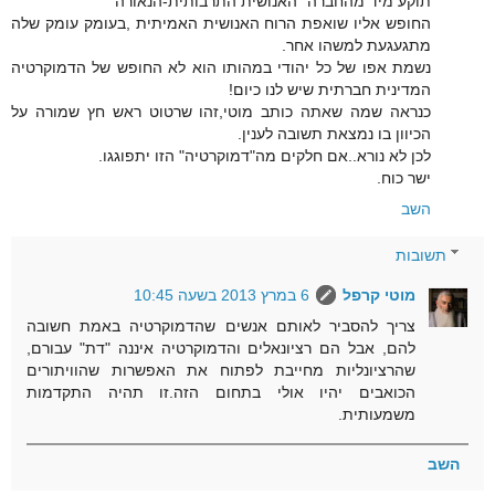
תוקע מיד מהחברה "האנושית התרבותית-הנאורה"
החופש אליו שואפת הרוח האנושית האמיתית ,בעומק עומק שלה
מתגעגעת למשהו אחר.
נשמת אפו של כל יהודי במהותו הוא לא החופש של הדמוקרטיה
המדינית חברתית שיש לנו כיום!
כנראה שמה שאתה כותב מוטי,זהו שרטוט ראש חץ שמורה על
הכיוון בו נמצאת תשובה לענין.
לכן לא נורא..אם חלקים מה"דמוקרטיה" הזו יתפוגגו.
ישר כוח.
השב
תשובות
מוטי קרפל
6 במרץ 2013 בשעה 10:45
צריך להסביר לאותם אנשים שהדמוקרטיה באמת חשובה
להם, אבל הם רציונאלים והדמוקרטיה איננה "דת" עבורם,
שהרציונליות מחייבת לפתוח את האפשרות שהוויתורים
הכואבים יהיו אולי בתחום הזה.זו תהיה התקדמות
משמעותית.
השב