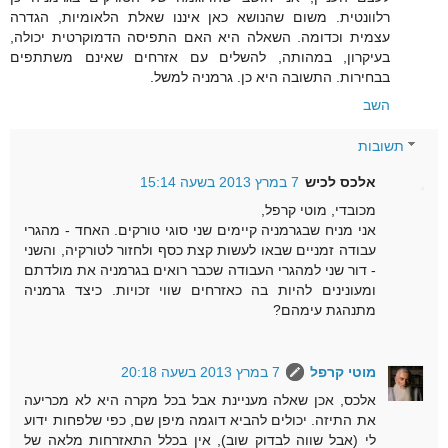
רלוונטית. משום שהנושא כאן איננו שאלת הלאומיות, הגדרה
עצמית וכדומה. השאלה היא האם התפיסה הדמוקרטית יכולה,
בעיקרון, במהותה, להשלים עם אזרחים שאינם משתתפים
בבחירות. התשובה היא כן. גרמניה למשל.
השב
תשובות
אלכס לכיש
7 במרץ 2013 בשעה 15:14
מכובדי, מוטי קרפל,
אני מניח שבגרמניה קיימים שני סוגי טורקים. האחד - מהגרי
עבודה זמניים שבאו לעשות קצת כסף ולחזור לטורקיה, והשני
- דור שני למהגרי העבודה שכבר רואים בגרמניה את מולדתם
ומעונינים להיות בה כאזרחים שווי זכויות. כיצד גרמניה
מתנהגת עימהם?
מוטי קרפל
7 במרץ 2013 בשעה 20:18
אלכס, אכן שאלה מעניינת אבל בכל מקרה היא לא מכריעה
את התיזה. יכולים להביא דוגמה מיפן שם, כפי שלפחות ידוע
לי (אבל שווה לבדוק שוב), אין בכלל התאזרחות מלאה של