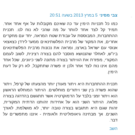
צבי מסיני
5 במרץ 2013 בשעה 20:51
כמו כל תכניות הימין עד כה שאינם מקובלות על אף אחד אחר.
תמיד קל לצד אחד לוותר על מה שהכי לא נוח לנו. תכנית
ההתחברות, המבוססת על עבודת שטח המראה, יחד עם מחקרים
אחרים, את המקור של מרבית הפלשתינאים ממער לירדן כצאצאי
אנוסי עם ישראל בארצו, ומראה את נכונות מרבית הפלשתינאים
ביו"ש, לאחלר שהננושא מוסבר להם בצורה רצינית, לשוב לעמם
המקורי, מפזרת את הוויתור בצורה מתונה לשני כיוונים, שכל אחד
מהם אינו נוח לצד אחר ולכן זו פשרה שתתקבל, לא רק על דעת
הימין.
תכנית ההתחברות היא ויתור מעודן יותר מהצעתו של קרפל, ויתור
שהוא פשרה בין שני ויתורים מוחלשים. הויתור המוחלש הראשון
הוא ויתור זמני בלבד על הדמוקרטיה אשר תתגשם בהדרגה בצורה
מלאה. הויתור השני הוא על אחידות זהותנו הדתית המקורית,
זהות שגם היא תתגבש בצורה טובה יותר, לא מושלמת, לאורך
השנים. אך מבחינה גיאופוליטית ולאומית - איננו מתפשרים על
דבר.
השב