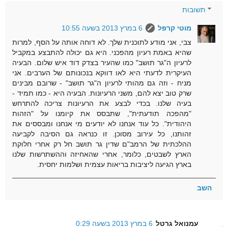
תשובות
מוטי קרפל
6 במרץ 2013 בשעה 10:55
צבי, אני מודע לתוכנית שלך. לא דוחה אותה על הסף, למרות
שהיא באמת רעיון מהפכני. היא גם יכולה להתבצע במקביל
לרעיון ה"גר תושב" כמו שהעיר בצדק דוד איש שלום. הבעיה
העיקרית לדעתי היא לאו דווקא בנכונותם של הערבים. אני
מניח - וזה גם מהותי לרעיון ה"גר תושב" - שרובם מבינים
שרק טוב יצא להם, משני הרעיונות. הבעיה היא - כמו תמיד -
בעיה שלנו. בכדי לבצע את הרעיונות צריכה להתרחש
"מהפכה תודעתית", שתבסס את קיומנו על "הזהות
היהודית". כל עוד אנחנו לא יודעים מי אנחנו ומבססים את
זהותנו, כל עירוב מסוכן. זו כנראה גם הסיבה לקביעה
ההלכתית של הרמב"ם שדין גר תושב חל רק אחרי חלוקת
הארץ לשבטים, כלומר, אחרי שהאחיזה וההשתרשות שלנו
בארץ הגיעה ליציבות בריאות עצמית ושלמות יחסית.
השב
עמנואל גרטל
6 במרץ 2013 בשעה 0:29