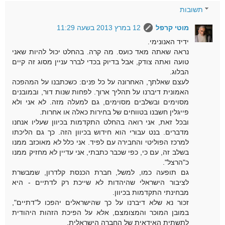
תשובות
מוטי קרפל
12 במרץ 2013 בשעה 11:29
ידיד האנונימי.
נראה שאתה מאד כועס. מה קרה. בהחלט יכול להיות שאני
טועה ואתה צודק, אבל בדיוק בכדי לברר עניין מסוג זה קיים
הבלוג.
לעצם שאלתך, האחרונה על כל פנים: כשכתבנו על המהפכה
האמונית דיברנו על תהליך ארוך. לפחות שנות דור, ובמובנים
מסוימים ובשלבים מסוימים, גם למעלה מזה. לא אני ולא
פייגלין חשבנו בטווחים של בחירות כאלה או אחרות.
ובכל זאת, אני רואה בהחלט התקדמות בכיוון שעליו אנחנו
מדברים. בנט עבורי הוא חידוש בכיוון הזה. כך גם הליכתו
למרכז הפוליטי והחבירה עם לפיד. אני כלל לא מאוכזב ממנו
בשלב זה, עם כי, כפי שכבר כתבתי, אני עדיין לא מחזיק ממנו
כ"הרצל".
גם תופעה כמו, למשל, חברת הכנסת קלדרון, שמבשרת
לציבור הישראלי שהיהדות לא שייכת רק לדתיים - היא
מבחינתי התקדמות בכיוון.
זכור נא שלא דיברנו על כך שהישראלים יהפכו ל"דתיים",
במובן המוכר והמצומצם, אלא על הפיכת הזהות היהודית
לתשתית האידאית של החברה הישראלית.