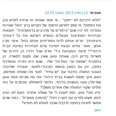
אנונימי
12 במרץ 2013 בשעה 10:22
"הלוא דרכיכם לא ייתכנו" - מי אמר שאתה זה שיודע לפרש נכון
את הפסוק? מי שמך לפרשן הרשמי של הקדוש ברוך הוא? שטויות
גמורות. לא יהיו שום "וויתורים על מרכיבים בדמוקרטיה". תוצאות
הבחירות האחרונות מבטלים כעפרא דארעא את כל דיעותיך
ורעיונותיך, זורים אותם לרוח ומפריחים אותם כחול. אינני מבין
אותך, מוטי: מדוע הבעת תמיכה טרם הבחירות בסיעת הבית
היהודי?! סיעה המונהגת בידי אדם שכל דרכיו הן דרכים של
פשרות בדיוק היכן שאתה טוען שאין שם מקום לפשרה, הן
בתוכנית "שמונה ערי המדינה" שלו - שגם היא הזוייה ומופרכת
כמובן, והן גם כמובן בנושא הציבורי-לאומי, ועובדה שחיבורו
הטבעי התגלה כחיבור עם "יש עתיד". לאור מה שאתה מפרסם,
האם אינך מנסה לעשות בבית היהודי את מה שכיום אתה טוען
שפייגלין טעה בעשותו בליכוד, כלומר להשתלט מבפנים על כוח
פוליטי שקווי הפעולה שלו אחרים משלך?
יודע מה? עזוב, נסה לענות לי על שאלה אחרת: האם לא הגיע
הזמן פשוט לסיים עם העניין הזה? "מהפכה אמונית" - כמה שנים
אפשר לחכות בתחנה לרכבת שכבר לעולם לא תופיע?
השב