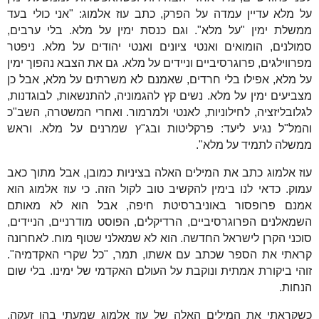
על מלא עדיין עמדה על הפרק, כתב עוז אלמוג: "אני כולי בעד
ממשלת ימין "על מלא". וגם כנסת ימין על מלא. בלי ערבים,
סמולנים, הומואים ואנטי ציונים ואנטי יהודים על מלא. ניפטר
מפרווילגים, פרוגרסיביים וניידים על מלא. גם את הצבא נהפוך ימין
על מלא, אפילו בלי חרדים, שאמנם לא משרתים על מלא, אבל כן
מצביעים ימין על מלא. נשים קץ להגמוניה, להתנשאות, לבוגדנות,
לגלובליזציה, לחילוניות, לאנטי ולמרמור. ואחרי המשטרה, השב"כ
והמל"ל נגיע ליעד: פרקליטות ובג"ץ שמרנים על מלא. וראש
ממשלה לתמיד על מלא"
.
עוז אלמוג כתב את המילים האלה בציניות כמובן, אבל מתוך כאב
עמוק. כדאי לנו בימין להקשיב טוב לקול הזה. כי עוז אלמוג הוא
אמנם פרופסור באוניברסיטת חיפה, אבל הוא לא מאותם
השמאלנים הפרוגרסיביים, הרדיקלים, הפוסט מודרניים, הניידים,
סוכני הקרן לישראל החדשה. הוא לא שמאלני שטוף מוח. לאחרונה
קראתי את הספר שכתב עם אשתו, תמר, "כל שקרי האקדמיה".
זוהי ביקורת אמתית ונוקבת על העולם האקדמי של ימינו. בלי שום
הנחות.
כשקראתי את המילים האלה של עוז אלמוג שמעתי בהן זעקה.