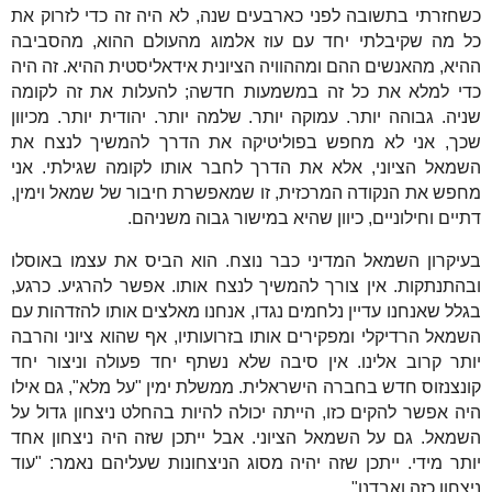
כשחזרתי בתשובה לפני כארבעים שנה, לא היה זה כדי לזרוק את
כל מה שקיבלתי יחד עם עוז אלמוג מהעולם ההוא, מהסביבה
ההיא, מהאנשים ההם ומההוויה הציונית אידאליסטית ההיא. זה היה
כדי למלא את כל זה במשמעות חדשה; להעלות את זה לקומה
שניה. גבוהה יותר. עמוקה יותר. שלמה יותר. יהודית יותר. מכיוון
שכך, אני לא מחפש בפוליטיקה את הדרך להמשיך לנצח את
השמאל הציוני, אלא את הדרך לחבר אותו לקומה שגילתי. אני
מחפש את הנקודה המרכזית, זו שמאפשרת חיבור של שמאל וימין,
דתיים וחילוניים, כיוון שהיא במישור גבוה משניהם.
בעיקרון השמאל המדיני כבר נוצח. הוא הביס את עצמו באוסלו
ובהתנתקות. אין צורך להמשיך לנצח אותו. אפשר להרגיע. כרגע,
בגלל שאנחנו עדיין נלחמים נגדו, אנחנו מאלצים אותו להזדהות עם
השמאל הרדיקלי ומפקירים אותו בזרועותיו, אף שהוא ציוני והרבה
יותר קרוב אלינו. אין סיבה שלא נשתף יחד פעולה וניצור יחד
קונצנזוס חדש בחברה הישראלית. ממשלת ימין "על מלא", גם אילו
היה אפשר להקים כזו, הייתה יכולה להיות בהחלט ניצחון גדול על
השמאל. גם על השמאל הציוני. אבל ייתכן שזה היה ניצחון אחד
יותר מידי. ייתכן שזה יהיה מסוג הניצחונות שעליהם נאמר: "עוד
ניצחון כזה ואבדנו".