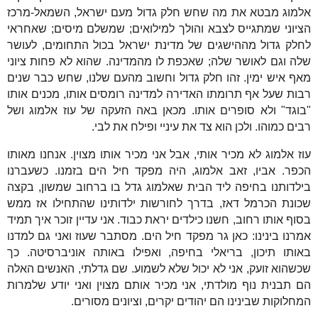
אלמוג מבטא את מה שחש חלק גדול מעם ישראל, השמאל-מרכז
הציוני שמתגייס לצבא והולך למילואים; שמשלם מיסים; שאחראי
לחלק גדול מההישגים של מדינת ישראל בכול התחומים, לעושר
שלה וגם לאושר שלה; שאכפת לו מהמדינה. שהוא לא פחות ציוני
מאף איש ימין. זהו חלק גדול וחשוב מהעם שלנו, שחש כבר שנים
רבות שעל אף תרומתו האדירה למדינה רומסים אותו, מכנים אותו
"בוגד" ולא סופרים אותו. מכאן באה הזעקה של עוז אלמוג ושל
רבים כמוהו. ולכן הוא צד את עיניי ופילח את לבי.
עוז אלמוג לא מכיר אותי, אבל אני מכיר אותו מצוין. אנחנו מאותו
הכפר. אביו, זאב אלמוג, היה מפקד חיל הים בזמנו. כשעברנו
בילדותנו בחיפה ליד הבית שאלמוג גדל בו ברחוב שמשון, בקצה
שכונת הכרמל דאז, בדרך לחורשות ילדותינו שהתחילו אז ממש
בסוף אותו רחוב, חשנו כילדים יראת כבוד. אני עדיין זוכר איך תמיד
אמרנו בינינו: כאן גר מפקד חיל הים. מסתבר שעוז ואני גם למדנו
באותו תיכון, בריאלי בחיפה, ואפילו באותה אוניברסיטה. כך
שכשהוא זועק, אני לא יכול שלא לשמוע. שם גדלתי, האנשים האלה
הם תבנית נוף מולדתי, אני מכיר אותם מצוין ואני יודע שלמרות
המחלוקות שבינינו הם יהודים יקרים, וציונים מסורים.