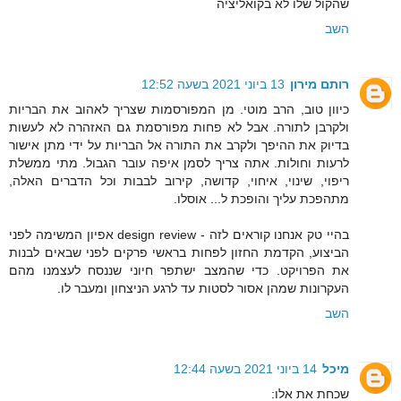
שהקול שלו לא בקואליציה
השב
רותם מירון
13 ביוני 2021 בשעה 12:52
כיוון טוב, הרב מוטי. מן המפורסמות שצריך לאהוב את הבריות
ולקרבן לתורה. אבל לא פחות מפורסמת גם האזהרה לא לעשות
בדיוק את ההיפך ולקרב את התורה אל הבריות על ידי מתן אישור
לרעות וחולות. אתה צריך לסמן איפה עובר הגבול. מתי ממשלת
ריפוי, שינוי, איחוי, קדושה, קירוב לבבות וכל הדברים האלה,
מתהפכת עליך והופכת ל... אוסלו.
בהיי טק אנחנו קוראים לזה - design review אפיון המשימה לפני
הביצוע, הקדמת החזון לפחות בראשי פרקים לפני שבאים לבנות
את הפרויקט. כדי שהמצב ישתפר חיוני שננסח לעצמנו מהם
העקרונות שמהן אסור לסטות עד לרגע הניצחון ומעבר לו.
השב
מיכל
14 ביוני 2021 בשעה 12:44
שכחת את אלו: