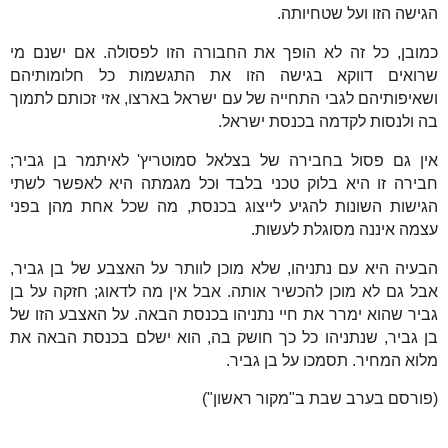
הגישה הזו ועל שטחיותה.
כמובן, כל זה לא הופך את החבורה הזו לפסולה. אם ישנם מי
שרואים דווקא בגישה הזו את התגשמות כל חלומותיהם
ושאיפותיהם לגבי התחייה של עם ישראל בארצו, אזי זכותם לתמוך
בה ולנסות לקדמה בכנסת ישראל.
אין גם פסול בחבירה של בצלאל סמוטריץ' לאיתמר בן גביר;
חבירה זו היא בלוק טכני בלבד וכל מגמתה היא לאפשר לשתי
הגישות השונות להגיע לייצוג בכנסת, מה שכל אחת מהן בפני
עצמה איננה מסוגלת לעשות.
הבעיה היא עם נתניהו, שלא מוכן לוותר על האצבע של בן גביר,
אבל גם לא מוכן להכשיר אותה. אבל אין מה לדאוג; חזקה על בן
גביר שהוא ימרר את חיי נתניהו בכנסת הבאה. על האצבע הזו של
בן גביר, שנתניהו כל כך חושק בה, הוא ישלם בכנסת הבאה את
מלוא המחיר. תסמכו על בן גביר.
(פורסם בערב שבת ב"מקור ראשון")