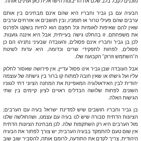
מוכנים לקבל בלב שלם את הריבונות הישראלית כאן ועוינים אותה.
הבעיה עם בן גביר וחבריו היא שהם אינם מבחינים בין אותם
ערבים שהם פעילי טרור או תומכיו, ובין תושבים או אזרחים ערבים
שאין להם שאיפות לאומיות וכל חפצם הוא לחיות בשקט ולפרנס
את משפחתם. זו בהחלט גישה בעייתית, אבל היא איננה גזענות.
לכן בן גביר וחבריו אינם פסולים, והעובדה שבעיני נתניהו הם כן
פסולים, לפחות לתפקידי שרים וכדומה, היא עדות לשיטת
ה"השתמש וזרוק" הקבועה שלו.
אבל העובדה שבן גביר אינו פסול עדיין, אין פירושה שאסור לחלוק
עליו ועל גישתו או שאין חובה למתוח קו ברור בין גישתה של עוצמה
יהודית לבין האידאולוגיה המאפיינת את המחנה הציוני דתי לגווניו
השונים. לפחות שלושה הבדלים ראויים לציון קיימים בין שתי
הגישות האלה.
בן גביר וחבריו חושבים שיש למדינת ישראל בעיה עם הערבים;
הציונות הדתית סבורה שיש לנו בעיה עם עצמנו, ושהחולשה שלנו
מול הערבים היא רק השתקפות שלה. לכן מבחינת הציונות הדתית
אין שום טעם להתמקד בבעיה הערבית; יש צורך לפתור את הבעיה
היהודית. צריך לקדם את התודעה, לרומם אותה, להסביר שוב שוב