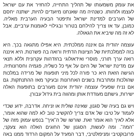
את עומק משמעותו של תהליך התחייה, להחזיר את עם ישראל
לעצמו ולזהותו. כשנהיה מה שאנחנו מיועדים להיות, ישתנה יחסם
של הערבים למדינת ישראל ותיפטר הבעיה הערבית מאליה.
כמובן, עד אז צריך להילחם בטרור ובגילויי לאומנות ערביים, אבל
לא זה מה שיביא את הגאולה.
עוצמה יהודית גם איננה ממלכתית. היא אפילו מתגאה בכך. היא
בזה לממלכתיות של הציונות הדתית ורואה בה פשרנות. היא איננה
רואה ערך תורני, מוסרי ואידאולוגי בהזדהות עקרונית וללא תנאי
עם מדינת ישראל של היום על אף כל כשליה, פגמיה וחסרונותיה.
הגישה הזאת היא כר פורה לכל מיני תופעות של מרידה במלכות
שהולכות ומתרבות בשנים האחרונות ובעיקר מאז ההתנתקות. גם
אם נניח שפעילי עוצמה יהודית אינם מעורבים בתופעות האלה
ישירות, גישתם מעודדת אותן ומהווה בית גידול עבורן.
ויש גם בעיה של סגנון, שאינה שולית או זניחה. אדרבה, ידוע שכדי
לעמוד על טיבו של אדם צריך להקשיב טוב לא למה שהוא אומר,
אלא לאיך הוא אומר זאת. שורשו של ה"איך" בנפש עמוק מזה של
"המה". ומה לעשות, הסגנון של החוגים האלה הוא צעקני,
פרובוקטיבי ומניפולטיבי, דבר המעיד על המקום הרדוד ממנו באה