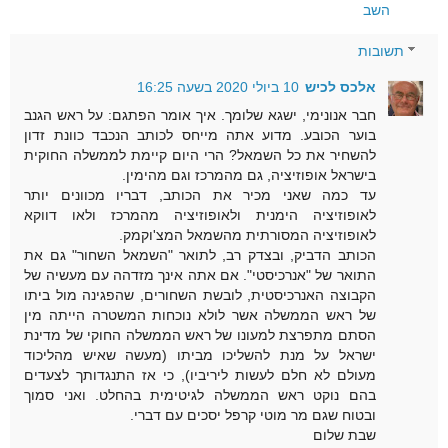
השב
תשובות
אלכס לכיש
10 ביולי 2020 בשעה 16:25
חבר אנונימי, ישגא שלומך. איך אומר הפתגם: על ראש הגנב
בוער הכובע. מדוע אתה מייחס לכותב הנכבד כוונת זדון
להשחיר את כל השמאל? הרי היום קיימת לממשלה החוקית
בישראל אופוזיציה, גם מהמרכז וגם מהימין.
עד כמה שאני מכיר את הכותב, דבריו מכוונים יותר
לאופוזיציה הימנית ולאופוזיציה מהמרכז ולאו דווקא
לאופוזיציה המסורתית מהשמאל המצ'וקמק.
הכותב הדביק, ובצדק רב, לתואר "השמאל השחור" גם את
התואר של "אנרכיסטי". אם אתה אינך מזדהה עם מעשיה של
הקבוצה האנרכיסטית, לובשת השחורים, שהפגינה מול ביתו
של ראש הממשלה אשר לולא נוכחות המשטרה הייתה מין
הסתם מתפרצת למעונו של ראש הממשלה החוקי של מדינת
ישראל על מנת להשליכו מביתו (מעשה שאיש מהליכוד
מעולם לא חלם לעשות ליריביו), כי אז התנגדותך לצעדים
בהם נוקט ראש הממשלה לגיטימית בהחלט. ואני סמוך
ובטוח שגם מר מוטי קרפל יסכים עם דברי.
שבת שלום