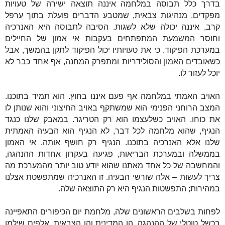
בדרך כלל תבוסה במלחמה איננה תוצאה ישירה של טעויות
מפקדים. מנהיגות צבאית, שמטבע הדברים פועלת בתוך ערפל
קרב, איננה יכולה שלא לשגות. הסיבה לתבוסה היא האנרכיה
וחוסר המשמעת המתפתחים בעקבות אי אמון של החיילים
במערכת הפיקוד. כי את טעויותיו יכול הפיקוד לתקן בהמשך, אבל
כשאובדים האמון והסולידריות ומתפרק המחנה, אף אחד כבר לא
יוכל לעזור לו.
האויב האמתי במלחמה אף פעם איננו בחוץ. הוא תמיד בתוכנו.
המצב הרוחני הפנימי הוא שמשתקף באויב החיצוני והוא שנותן לו
את כוחו. האויב כשלעצמו הוא רק הטריגר. במאבק שלנו כנגד
הנגיף, שהוא מלחמה לכל דבר, לא הנגיף הוא הבעיה האמתית
שלנו אלא האנרכיה בתוכנו. הנגיף רק חושף אותה. אי האמון
בממשלה ובמערכת הבריאות, פגיעה בעקרון אחדות ההנהגה,
והמחשבה של כל אחד מאתנו שהוא יודע טוב יותר מהמערכת מה
צריך לעשות – אלה שורשי הבעיה. זו האנרכיה שמתפשטת אצלנו
במהירות; התפשטות הנגיף היא רק התוצאה שלה.
לפחות בשלבים הראשונים שלה, מלחמת יום הכיפורים התאפיינה
בכשל טוטלי של ההנהגה, הן המדינית והן הצבאית. אלפים שילמו