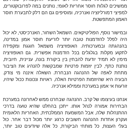
ממשיכים לגלות חוסר אחריות לאומי, נותנים במה לפרובוקטורים,
למפיצי דמורליזציה ואנרכיה, ומוסיפים גם הם דלק לתבערת חוסר
האמון המתפשטת.
ובמישור נוסף, הפוליטיקאים. השמאל השחור, האנרכיסטי, לא יכול
היה לפלל להזדמנות טובה יותר לזריעת חוסר אמון במדינה,
בהנהגתה ובמערכותיה. האופוזיציה משמאל חוגגת ומקפידה
לתקוע מקלות בגלגלים בכל הזדמנות אפשרית. גם האופוזיציה
מימין לא תמיד יודעת להבחין בין ביקורת בונה, עניינית, חיובית,
נותנת כתף, לבין יוזמות פרטיות שמבקשות להנהיג את הציבור
מתחת לאפה של ההנהגה הנבחרת. השאלה איננה מי צודק.
הבעיה היא שהיוזמות הפרטיות האלה, ראויות ונכונות ככול שיהיו,
זורעות אי אמון במערכת וממילא אנרכיה.
אנחנו בעיצומו של קרב. ההנהגה שבחרנו ממש לאחרונה במערכת
הבחירות אמורה לנהל אותו. ייתכן בהחלט שהיא טועה בדרכי
ההתנהלות שלה, אבל המשמעת הממלכתית, האחריות הלאומית
ועקרון אחדות ההנהגה חשובים כרגע יותר מכול דבר אחר. כול
בעלי העצות, כל מותחי הביקורת, כל אלה שיודעים טוב יותר,