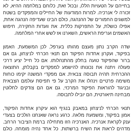
בחייהם על הטעויות הללו, ובכול זאת, כלוחם במלחמה ההיא, לא
זכורה לי אנרכיה. למרות המודעות של החיילים והמפקדים בשטח
למשגים החמורים של ההנהגה, כולם הבינו שעדיפה הנהגה אחת,
אפילו כושלת, על התפרקות כללית. את וועדות החקירה, חיפוש
האשמים ועריפת הראשים, השארנו אז לשש אחרי המלחמה.
שדה הקרב נתון מעצם מהותו בערפל, לכן המשמעת, האמון
בפיקוד, ועקרון אחדות הפיקוד הם תנאי הכרחי לניצחון, גם אם
ברור שהפיקוד טועה בחלק מהתנהלותו. אם כל חייל יציע דרכי
פעולה ויתנה את נכונותו להישמע למפקדים בקבלתן, התוצאה
ההכרחית תהיה תבוסה צבאית. אם מפקדי המשנה יקימו כוחות
משימה פרטיים וינהלו את הקרב על פי תפיסת עולמם הצבאית
ובניגוד להוראות הפיקוד המרכזי, גם אם הם צודקים לחלוטין
מבחינה תיאורטית, הם יובילו לתבוסה.
תנאי הכרחי לניצחון במאבק בנגיף הוא עיקרון אחדות הפיקוד,
אמון בפיקוד, ומשמעת מלאה. כרגע נראה שאנחנו הולכים בצעדי
ענק לקראת אנרכיה. האנרכיה הזו מתחילה ברמת הציבור הרחב.
מדהים לראות את השיח ברשתות. כל אחד נהיה מומחה. כולם