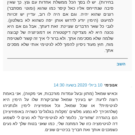
בחירות). יש לו בסך הכל ממשלת אחדות עם גנץ. כך שאין
סיבה שנתייחס אליו כאל קיסר כמו שהוא (ומוטי מסתבר)
רוצים שהוא יהיה. וגם אם היה לו רוב, עדיין יש זכויות
למיעוט (הימין יודע לדרוש אותן יפה כשהוא לא בשלטון).
לגבי כל שאר הדברים שציינת: זאת דעתך, אבל גם אם היא
נכונה היא לא מצדיקה דיקטטורה או דמוניזציה של קבוצה
שלמה שלא מסכימה אתך. ולא ברור לי איך זה קשור לשטיפת
מוח, חוץ מעוד ניסיון להפוך ללא לגיטימי אותי שלא מסכים
אתך.
השב
אנונימי
10 ביולי 2020 בשעה 14:30
וכאיש שמאל (מתון ובעל עמדות מורכבות, אני מקווה), אני באמת
רוצה לדעת: יש בעיניך שמאל שהביקורת שלו על הימין היא
לגיטימית? או שכל שמאל, וכל אופוזיציה לימין ולנתניהו
(שלהזכירך לא נמנע מלשים 'מקלות בגלגלים' כשהיה באופוזיציה)
הם בהגדרה 'שחורים', כלומר לא לגיטימיים? לא נעים לי לשמוע
דה לגיטימציה כזו של המחנה שלי, כמו שאני בטוח שלך לא נעים
כשמכנים אותך ואת חבריך בכינויים שונים.