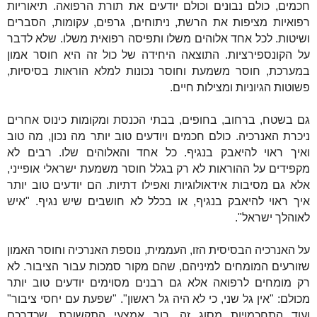
חכמים, כולם נבונים וכולם יודעים את תורת הרפואה. תיאוריות
רפואיות מציפות את הרשת, ניתוחים, גרפים, עקומות, הסברים
ושיטות. לכל אחד אלוהים משלו ותפיסה רפואית משלו. שלא לדבר
על הקונספירציות. התוצאה היחידה של כול זה היא חוסר אמון
במערכת, חוסר משמעת וחוסר נכונות למלא הוראות בסיסיות,
פשוטות הגיוניות ומצילות חיים.
גם בשטח, ברחוב, בחופים, בבתי הכנסת ומקומות כינוס אחרים
ניכרת האנרכיה. כולם חכמים ויודעים טוב יותר מה נכון, מה טוב
ואיך ראוי להיאבק בנגיף. כל אחד והאלוהים שלו. רבים לא
מקפידים על ההוראות לא רק בגלל חוסר משמעת ישראלי אופייני,
אלא גם מסיבות אידאולוגיות ואפילו דתיות. הם יודעים טוב יותר
איך ראוי להיאבק בנגיף, או בכלל לא חושבים שיש נגיף. "איש
לאוהלך ישראל".
על האנרכיה הבסיסית הזו, העממית, נוספת האנרכיה וחוסר האמון
שזורעים המומחים למיניהם, שהם מקור סמכות עבור הציבור. לא
רק מומחים לרפואה אלא גם רבנים מסוימים יודעים טוב יותר
מכולם: "אין גל שני, כי לא היה גל ראשון". "שפעת עם יחסי ציבור"
ועוד התחכמויות מסוג זה. רוב אמצעי התקשורת, שכדרכם