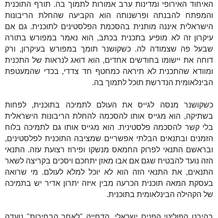
האיחוד האירופי ומדינות ערב אמורות לתמוך בה. תורף התוכנית
והמפתח להבנתה ופרשנותה הוא הקביעה שהחלת הריבונות
הישראלית איננה מותנית בהסכמת הפלסטינים לתוכנית. גם אם
עיקרון זה לא מופיע בתכנית בכתב, הוא נאמר במפורש בתורה
שבעל פה שצמודה לה. כשקושנר תומך במפורש בעיקרון, ורק
דוחה את יישומו בחודשים אחדים, הוא דואג לנראות של התכנית
ומוודא שהתכנית לא תיראה כמחטף חד צדדי, בכדי שהמעטפת
הבינלאומית הנדרשת תוכל לתמוך בה.
כשקושנר מנסה לגייס את העולם לתמיכה בתוכנית, לפחות
בשתיקה, הוא מגייס אותו להסכמה להחלת הריבונות הישראלית
בלי קשר להסכמה פלסטינית. הוא מגייס אותו גם לתמיכה בלוח
הזמנים ובתנאים הבלתי אפשריים שמציבה התוכנית לפלסטינים,
ובראשם התנאי לפרוק החמאס מנשקו ופירוז רצועת עזה. התנאי
הזה נועד להבטיח שגם אם אבו מאזן יתחכם ויסכים בקריצה לשאר
התנאים, את התנאי הזה הוא לא יוכל למלא לעולם. מי שרואה
בעסקת המאה תוכנית הכרעה מבין איזה יתרון אדיר יש בתמיכה
של הקהילה הבינלאומית בתוכנית.
בהיבט הפוליטי הפנים ישראלי, הדחייה "לאחר הבחירות" נועדה