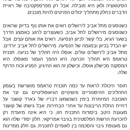
הסיטואציה ולאן היא מובילה. אבל רק מפרספקטיבה של ראיית
הדברים כחלק מתהליך יכולים הפרטים להיות מובנים.
כשנוסעים מתל אביב לירושלים רואים את אותו נוף בדיוק שרואים
כשנוסעים מירושלים לתל אביב. כשעוצרים לרגע באמצע הדרך
בשער הגיא, בלי קשר לכיוון הנסיעה, רואים את אותם עצים. אבל
יש הבדל בכיוון ובמגמה של הנסיעה. מירושלים לתל אביב יורדים.
מתל אביב לירושלים עולים. אוסלו היה תהליך של כניעה. תכנית
טראמפ היא תהליך הכרעה. היא ההפך הגמור מאוסלו; היא
המסקנה מכישלון אוסלו, וכישלון זה הוא ההיגיון, המניע וכוח הדחף
שלה.
חוסר היכולת לראות עד כמה תוכנית טראמפ מושרשת בעומק
התהליכים ההיסטוריים והשינויים הגיאופוליטיים גם יצר את
האכזבה המיותרת בימין כשנשמעו דבריו של ג'ארד קושנר על
דחיית החלת הריבונות עד אחרי הבחירות. אבל גישתו של קושנר
מעוגנת היטב ביסודות התכנית הזו, כי היא אינה מיועדת רק
להכרעת הרשות הפלסטינית בגיבוי אמריקאי. חלק יסודי שלה הוא
גם מעטפת גיבוי והסכמה בין לאומיים לתוכנית. גם חלק ממדינות