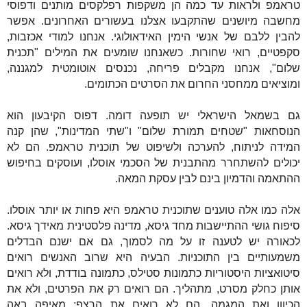
טראמפ ולראות עד כמה הן משקפות רפלקסים מותנים ודפוסי
מחשבה מיושנים שהתקבעו אצלנו בעשורים האחרונים. אפשר
להבין ללבם של אנשי הימין האידאולוגי. אנחנו למודי אכזבות,
סקפטיים, רואי שחורות. כשאנחנו שומעים את המילים "תכנית
שלום", אנחנו מקבלים פריחה, נכנסים אוטומטית למגננה,
ומוציאים ממחסני החרום את הסרטים הכתומים.
גם בשמאל הישראלי יש תופעה דומה. דפוס הקיבעון הוא
הנוסחאות "שטחים תמורת שלום" ו"שתי המדינות", שהן קנה
המידה לניתוח, להערכה ולשיפוט של תוכנית טראמפ. הם לא
יכולים להשתחרר מהתבנית של הסכמי אוסלו, ועוסקים בחיפוש
ההתאמה והדמיון בינם לבין עסקת המאה.
אלה כמו אלה טוענים שתוכנית טראמפ היא פחות או יותר אוסלו.
סיפוח גושי ההתיישבות מחד גיסא, מדינה פלסטינית מאידך גיסא.
לכאורה יש לטענה זו על מה לסמוך, גם אם ישנם הבדלים
משמעותיים בין התוכניות. הבעיה היא שרוב האנשים רואים
סיטואציות היסטוריות כתמונות סטילס, כתמונה בודדת, ולא רואים
אותן כחלק מסרט, מתהליך. הם רואים רק את הפרטים, ולא את
הכיוון ואת המגמה. הם לא רואים את הרצף; מאיפה באה