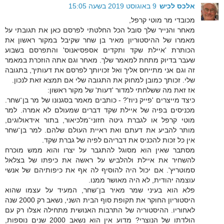
אלכס לכיש
9 באוגוסט 2019 בשעה 15:05
מכובדי מר מוטי קרפל,
מאחר והנייר שלך סובל הכל החלטתי לפרסם כאן את תגובתי על
מאמרו של ההיסטוריון מאיר בן שחר שקיבל במקור ראשון את
הכותרת 'איילת שקד ותקדים אספסיאנוס' והתפרסם בשבוע
שעבר בדיוק מתחת למאמר שלך. מאחר וגם אתה הוזכרת במאמר
זה וגם אני מתייחס אליך ואל זכויותך לפרסם את דעותיך, בתגובה
שלי. זכותך כמובן למחוק את התגובה שלי אם תמצא זאת לנכון.
אז זאת מה ששלחתי למדור 'דעות' של מקור ראשון:
כיצד מייצרים 'פייק ניוז'? - כותבים מאמר בסגנונו של מר בןˉשחר.
מכניסים בפיה של איילת שקד דברים שמעולם לא אמרה. למר
מוטי קרפל או לגברת גיטה חזוניˉמלכיאור, בתור אידאולוגים,
מותר להביע את דעתם ואת ראיית העולם שלהם. למר בןˉשחר
אין כל זכות להכניס את דבריהם לפיה של גברת שקד.
מסתבר שאין הוא מסוגל להתגבר על יצרו והוא ממש מוכרח
להשחיר את איילת ולהלביש על ראשה את כיפתו של בצלאל
סמוטריץ'. אם יכול היה להוסיף לה אף את כיפותיהם של אנשי
עוצמה יהודית, לא היה מאושר ממנו.
פלא הוא בעיני שמר מאיר בןˉשחר, המעיד על עצמו שהוא
היסטוריון החוקר את תקופת סוף הבית השני, נשאב רק 2000 שנה
לאחוריו. ההיסטוריה של התרבות האנושית מתחילה אצלו רק עם
הולדתו של הנוצרי? מדוע אין הוא נשאב 2000 שנים נוספות,