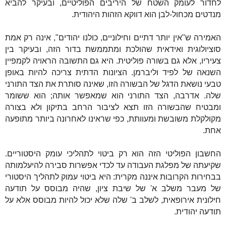
לחדור לעומק השטח של היריבים הפוליטיים, ובעיקר להביא
מנדטים מכחול-לבן הוא דווקא הזהות היהודית.
האמירה ש"אין יותר דתיים וחילוניים, כולנו יהודים", אינה רק אמת
סוציולוגית ואידאית שהולכת ומתממשת בדור הזה, ובעיקר בין
צעיריו, אלא גם בשורה פוליטית. היא גם התשובה הראויה לקמפיין
השנאה של לפיד וליברמן. הציונות הדתית צריכה להיות באופן
טבעי נושאת הדגל של הבשורה הזו, שאינה סותרת את הצד התורני
שלה. אדרבה, הצד התורני הוא שמאפשר אותה; הוא ששומר
ומבטיח שהבשורה הזו תצא לציבור הרחב בתיקון ולא בצורה
מקולקלת משובשת ומעוותת, כפי שראינו לאחרונה ביותר מתופעה
אחת.
החשבון הפוליטי הזה הוא רק ביטוי לתהליכי עומק היסטוריים.
שקיעתה של מפלגת העבודה עד לכדי אפשרות סבירה להיעלמותה
בבחירות הקרובות איננה מקרית: היא ביטוי עמוק לתהליך היסטורי
של מעבר משלב א' של שיבת ציון, שהיה מבוסס על תודעה
חילונית אירופאית, לשלב ב' שלה שלא יכול להיות מבוסס אלא על
תודעה יהודית.