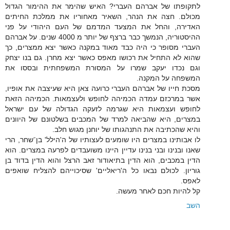
לתקופתו של אברהם העברי? האיש שהימר את ההימור הגדול
מכולם. חצה את הנהר, השאיר מאחוריו את ממלכת החיתים
האדירה, והחל את המצעד המדמם של העם היהודי על פני
ההיסטוריה, הנמשך כבר ברצף של יותר מ 4000 שנים. על אברהם
העברי מסופר כי היה כבד מאוד במקנה כאשר יצא ממצרים, כך
שהוא לא התחיל את רכושו מאפס כאשר יצא מחרן. גם בנו יצחק
וגם נכדו יעקב שמרו על המסורת המשפחתית ובססו את
המשפחה על המקנה.
מסכת חייו של אברהם העברי כרועה צאן היא שעיצבה את אופיו,
אשר במרכזם עמדה הכמיהה לחופש ולעצמאות. הכמיהה הזאת
לחופש ועצמאות היא שגרמה לזעקה הגדולה של עם ישראל
במצרים, היא שהביאה למרד של המכבים בשלטונם של היוונים
והיא שהכתיבה את התנהגותו של יוחנן מגוש חלב.
לו אבותינו במצרים היו שומעים לעצותיו של ה'הילל' בןˉשחר, הרי
שאנו ובנינו ובני בנינו עדיין היינו משועבדים לפרעה במצרים. הוא
הדין במכבים, הוא הדין בתיאודור זאב הרצל והוא הדין בדוד בן
גוריון. לכולם נבאו כל ה'ריאליים' שסיכוייהם להצליח שואפים
לאפס.
קל להיות חכם לאחר מעשה.
השב