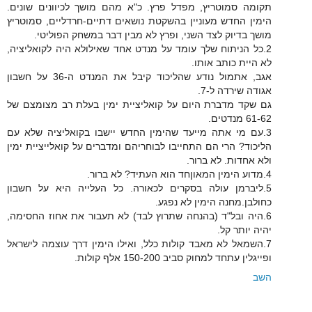
תקומה סמוטריץ, מפדל פרץ. כ"א מהם מושך לכיוונים שונים.
הימין החדש מעוניין בהשקטת נושאים דתיים-חרדליים, סמוטריץ
מושך בדיוק לצד השני, ופרץ לא מבין דבר במשחק הפוליטי.
2.כל הניתוח שלך עומד על מנדט אחד שאילולא היה לקואליציה,
לא היית כותב אותו.
אגב, אתמול נודע שהליכוד קיבל את המנדט ה-36 על חשבון
אגודה שירדה ל-7.
גם שקד מדברת היום על קואליציית ימין בעלת רב מצומצם של
61-62 מנדטים.
3.עם מי אתה מייעד שהימין החדש יישבו בקואליציה שלא עם
הליכוד? הרי הם התחייבו לבוחריהם ומדברים על קואלייציית ימין
ולא אחדות. לא ברור.
4.מדוע הימין המאוןחד הוא העתיד? לא ברור.
5.ליברמן עולה בסקרים לכאורה. כל העלייה היא על חשבון
כחולבן.מחנה הימין לא נפגע.
6.היה ובל"ד (בהנחה שתרוץ לבד) לא תעבור את אחוז החסימה,
יהיה יותר קל.
7.השמאל לא מאבד קולות כלל, ואילו הימין דרך עוצמה לישראל
ופייגלין עתחד למחוק סביב 150-200 אלף קולות.
השב