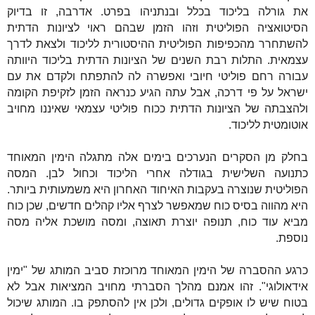
את גורלה בליכוד בכלל ובנתניהו בפרט. אדרבה, זו בדיוק
הסיטואציה הפוליטית וזהו הזמן שבהם ראוי לציונות הדתית
להשתחרר מהכפיפות הפוליטית ההיסטורית לליכוד ולצאת לדרך
עצמאית. התלות רבת השנים של הציונות הדתית בליכוד היוותה
עבורה רחם פוליטי חיובי ואפשרה לה להתפתח ולקדם את עם
ישראל על פי דרכה, אבל עתה הגיע כנראה הזמן לזקיפת הקומה
ולהצבתה של הציונות הדתית ככוח פוליטי עצמאי שאיננו מחויב
אוטומטית לליכוד.
בחלק מן הסקרים הנערכים בימים אלה מתגלה הימין המאוחד
כתנועה השלישית בגודלה אחרי הליכוד וכחול לבן. המסה
הפוליטית שנוצרה בעקבות האיחוד האחרון היא משמעותית ביותר.
היא מהווה בסיס כוח שמאפשר לצרף אליו קהלים חדשים, שכן כוח
מביא עוד כוח, תנופה יוצרת תאוצה, ומסה מושכת אליה מסה
נוספת.
כרגע ההסברה של הימין המאוחד מרוכזת סביב המותג של "ימין
אידאולוגי". זהו אמנם מהלך הסברתי מחויב המציאות אבל לא
בטוח שיש לו אופקים גדולים, ולכן אין להסתפק בו. המותג שיכול