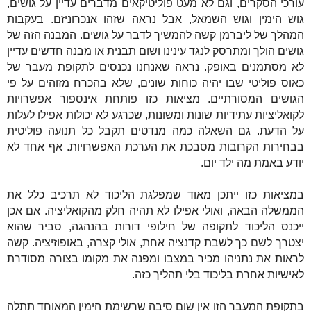
עורכי הסקרים, וגם לא מעט פוליטיקאים מדברים עדיין על גושים,
גוש הימין וגוש השמאל, אבל נראה שזהו אנכרוניזם. בעקבות
המהלך של ליברמן קשה להמשיך לדבר על גושים. המבנה הזה של
גושים הולך ומתרסק לנגד עינינו ושום תבנית או מבנה חדשים עדיין
לא מסתמנים באופק. נראה שאנחנו נכנסים לתקופת מעבר של
כאוס פוליטי שבו יהיה כוחות שונים, שלא בהכרח מזוהים על פי
הגושים המסורתיים. מציאות כזו פותחת אינספור אפשרויות
לקואליציות עתידיות שונות ומשונות, שכרגע לא יכולות אפילו לעלות
על הדעת. גם השאלה כמה מנדטים תקבל כל תנועה פוליטית
בבחירות הקרובות מסבכת את הערכת האפשרויות. אף אחד לא
יודע באמת מה ילד יום.
במציאות כזו ייתכן מאוד שמפלגת הליכוד לא תרכיב כלל את
הממשלה הבאה, ואולי אפילו לא תהיה חלק מהקואליציה. אם אכן
ייכנס הליכוד לתקופה של חילופי דורות בהנהגה, סביר שהוא
יצטרך לשם כך לשבת קדנציה אחת, אולי קצרה, באופוזיציה. קשה
לראות את נתניהו מכיר במצבו ומפנה את מקומו בצורה מסודרת
לאישיות אחרת בליכוד בלי תהליך כזה.
בתקופת המעבר הזו אין שום סיבה שרשימת הימין המאוחד תתלה