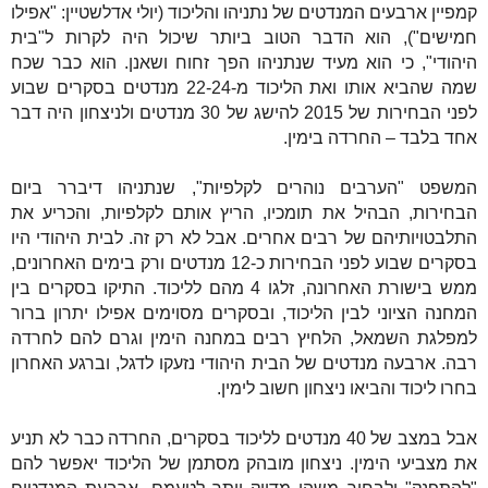
קמפיין ארבעים המנדטים של נתניהו והליכוד (יולי אדלשטיין: "אפילו
חמישים"), הוא הדבר הטוב ביותר שיכול היה לקרות ל"בית
היהודי", כי הוא מעיד שנתניהו הפך זחוח ושאנן. הוא כבר שכח
שמה שהביא אותו ואת הליכוד מ-22-24 מנדטים בסקרים שבוע
לפני הבחירות של 2015 להישג של 30 מנדטים ולניצחון היה דבר
אחד בלבד – החרדה בימין.
המשפט "הערבים נוהרים לקלפיות", שנתניהו דיברר ביום
הבחירות, הבהיל את תומכיו, הריץ אותם לקלפיות, והכריע את
התלבטויותיהם של רבים אחרים. אבל לא רק זה. לבית היהודי היו
בסקרים שבוע לפני הבחירות כ-12 מנדטים ורק בימים האחרונים,
ממש בישורת האחרונה, זלגו 4 מהם לליכוד. התיקו בסקרים בין
המחנה הציוני לבין הליכוד, ובסקרים מסוימים אפילו יתרון ברור
למפלגת השמאל, הלחיץ רבים במחנה הימין וגרם להם לחרדה
רבה. ארבעה מנדטים של הבית היהודי נזעקו לדגל, וברגע האחרון
בחרו ליכוד והביאו ניצחון חשוב לימין.
אבל במצב של 40 מנדטים לליכוד בסקרים, החרדה כבר לא תניע
את מצביעי הימין. ניצחון מובהק מסתמן של הליכוד יאפשר להם