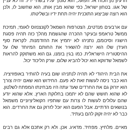
הרעיון מן הכוח אל הפועל, הוא סומך עליו בשתי ידיו. זה לא עניין
של אגו. בטחון ישראל, כפי שהוא מבין אותו, הוא שחשוב לו, ולכן
הוא רוצה שביצוע התוכנית יהיה תחת ידיו ובשליטתו.
עם ארבעים מנדטים, הצטרפות השמאל לקונצנזוס לאומי, תמיכת
ממשל טראמפ ובעיקר ההכרה שהגשמת מהלך כזה תהיה פסגת
הישגיו וסיכומם, נתניהו לא יחמיץ את ההזדמנות. לקראת סוף
העידן שלו הוא ירצה להשאיר את החותם המיוחד שלו על
ההיסטוריה הישראלית. כמו בגין בזמנו, גם הוא משתוקק להראות
לשמאל שדווקא הוא יכול להביא שלום. שרק הליכוד יכול.
את הבית היהודי לא תהיה לנתניהו שום בעיה להותיר באופוזיציה.
הוא כבר ניסה לעשות זאת לא פעם. החידוש הוא שאם יהיה צורך
הוא יזרוק גם את החרדים שעד עתה היו מבחינתו המפתח לשלטון.
לא שהוא חושש שהם לא יתמכו בחלוקת הארץ, אלא שהוא יודע
שהם עלולים לעשות לו צרות עם שותפיו הקואליציוניים משמאל
בנושאים הדתיים. אבל הפעם הוא יוכל לזרוק גם את החרדים. הוא
כבר לא יהיה זקוק להם בעתיד.
מאיים. מלחיץ. מפחיד. מדאיג. אכן. ולא רק אתכם אלא גם רבים