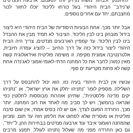
"להתפנק" ולבחור משהו מדויק יותר לטעמם. ארבעת המנדטים
ש"נידב" הבית היהודי בעל כורחו לליכוד יוכלו לחזור לכור
מחצבתם, יחד עם אחרים נוספים.
אבל יותר מכך. אחת הבעיות היסודיות של הבית היהודי היא ליצור
בידול מובהק בינו לבין הליכוד. הציבור לא תמיד מבין את ההבדל
בינו לבין הליכוד. עד קמפיין הארבעים מנדטים, צריך היה הבית
היהודי ליצור בידול כזה על דרך החיוב – להציג עמדה חיובית,
אלטרנטיבה אמונית מקיפה. זו משימה פוליטית ואידאולוגית קשה
מאין כמוה; לחבר את כל המחנה הדתי-לאומי-אמוני לאג'נדה אחת
קשה לא פחות מקריעת ים סוף.
עכשיו אין לבית היהודי בעיה כזו. הוא יכול להתבסס על דרך
השלילה. מספיק לומר "נתניהו יחלק את ארץ ישראל", או "נתניהו
יקים מדינה פלסטינית", שתיהן אזהרות מבוססות לחלוטין כפי
שנראה בהמשך, ויש לך סביב מה לאחד את רוב המחנה. יותר
מכך, החרדה הפעם לצדך. אם יש לה בסיס אמתי, אין שום סיבה
פוליטית או מוסרית שלא לסחוט את הלימון הזה עד תום. ומכיוון
שהמחנה האמוני איבד עוד ארבעה מנדטים בבחירות ההן, ל"יחד",
גם כאן החרדה מפני מה שעלול נתניהו לעולל, תמנע מרבים