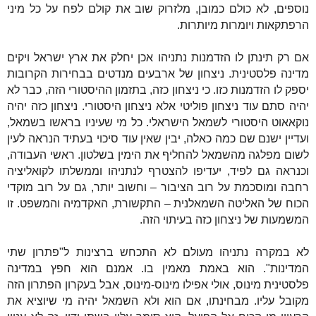
נוספים, לא כולם כמובן, מלזרוק שוב את קולם לפח על כל מיני
הרפתקאות ויומרות מיותרות.
אם רק תינתן לו הזדמנות נתניהו אכן יחלק את ארץ ישראל ויקים
מדינה פלסטינית. ניצחון של ארבעים מנדטים בבחירות הקרובות
יספק לו הזדמנות כזו. כי ניצחון כזה, בתזמון ההיסטורי הזה, כבר לא
יהיה סתם עוד ניצחון פוליטי אלא ניצחון היסטורי. ניצחון כזה יהיה
נוקאאוט היסטורי לשמאל הישראלי. כל מי שעיניו בראשו בשמאל,
ועדיין ישנם שם כמה כאלה, יבין שאין עוד סיכוי בעתיד הנראה לעין
לשום מפלגה מהשמאל להחליף את הימין בשלטון. ראשי העבודה,
וכנראה גם לפיד, יעדיפו להצטרף לנתניהו וממשלתו לקואליציה
רחבה ומוסכמת על רוב הציבור – וחשוב יותר, גם על רוב מוקדי
הכוח של האליטה השמאלנית – התקשורת, האקדמיה והמשפט. זו
המשמעות של ניצחון כזה בעיתוי הזה.
לא במקרה נתניהו מעולם לא התכחש ברצינות ל"פתרון שתי
המדינות". הוא באמת מאמין בו. אמנם הוא חפץ במדינה
פלסטינית מינוס, אולי אפילו מינוס-מינוס, אבל בעקרון הפתרון הזה
מקובל עליו. מבחינתו, אם הוא ולא השמאל יהיה מי שיוציא את