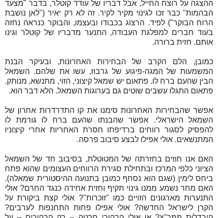
ההצגה על רוצח החייל, אבל דבריו של עודד קוטלר, בדבר "מצעד
הבהמות" כבר זכו לגינוי מקיר לקיר. זה לא רק יאיר ("לאן נושבת
הרוח הבוקר") לפיד. הרצוג בכבודו ובעצמו, והבוקר כנראה נחזה
בעוד חברים למפלגת העבודה, התנער מדבריו של קוטלר וגינו
אותם. חזית ברורה.
כמובן, הלם הקרב של הבחירות האחרונות, ובעיקר הבנת
המשמעות של המגה-פיגוע של גרבוז, עשו את שלהם. השמאל
הבין שהעם ברח לו. פתאום יש שמאל קיצוני, הזוי, מתנשא, מנותק.
פתאום התגלו עשבים שוטים גם בערוגות השמאל. הלא דבר הוא.
אפשר שהבחירות האחרונות סימנו את קו התדרדרות אחרון של
השמאל הישראלי. אפשר שהבנתו שהעם ברח לו גורמת לו
להפסיק לסגור רווחים ברדיפתו חסרת האחריות אחרי קיצוניו
המתנשאים. אולי אפילו לבצע סיבוב פרסה.
האם אנו חוזים בחזרתה של המטוטלת, בסיבוב חד של השמאל
הציוני כלפי המרכז ובתחילת סגירת הרווחים העצומים שהוא פתח
ביחס לימין (שגם הוא נסחף כמובן בתנועה ההיסטורית שמאלה).
האם מחר נשמע ממנו גינוי תקיף וחזית אחידה כנגד החרם? אולי
התנערות מארגונים הזויים כמו "זוכרות"? אולי קצת ביקורת על
הקרן לישראל החדשה? אולי אפילו פחות התחנפות לערבים?
היבדלות ממר"צ? או אולי הרהורי חרטה – רק הרהורים – על