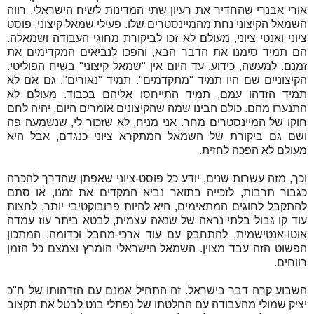
אורי אבנרי שהחדיר את רעיון שתי המדינות לשיח הישראלי, רווה
השמאל הקיצוני נחת מהמיינסטרים שלו. פעילי שמאל קיצוני, פוסט
ציוני ואנטי ציוני, מעולם לא זכו לביקורת מחוגי העבודה ושמאלה.
הם תמיד סימנו את הדבר הבא, והפכו לנביאים המקדימים את
זמנם. למעשה, כידוע, עד היום אין "שמאל קיצוני" בשיח הפוליטי.
הקיצוניים שם היו תמיד "מתקדמים". תמיד "נאורים". גם אם לא
תמיד הזדהו עמם, תמיד התייחסו אליהם בכבוד. מעולם לא
התנערו מהם. כולם הבינו שמה שהקיצונים אומרים היום, יהיה לחם
חוקו של המיינסטרים מחר. אני מניח, לא שזכור לי, שנשמעה פה
ושם גם ביקורת של השמאל המתקרא ציוני כנגדם, אבל היא
מעולם לא הפכה לחזית.
וכך, מזה עשרות שנים, יודע כל פוסט-ציוני שאפתן שהדרך להכרה
כגבור תרבות, לזכייה בתואר נביא המקדים את זמנו, או סתם
להתקבל לחוגים המתאימים, היא להיות פרובוקטיבי יותר, לחצות
עוד קו גבול בלתי נראה של שנאה עצמית, לבטא ביתר עוז עמדה
אוטו-אנטישמית, להתחבק עם עוד ארכי-מחבל וכדומה. המתכון
הפשוט הזה עבד מצוין. השמאל הישראלי הומרץ וצמצם כל הזמן
רווחים.
השבוע קרה דבר בישראל. זה התחיל אמנם עם הזדהותו של ח"כ
יציק שמולי מהעבודה עם החלטתו של נפתלי בנט לבטל את תקצוב