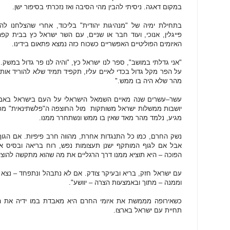
במקום דאגה. ניסיתי להבין מהי הסיבה ואז נזכרתי בסיפור ישן.
פייגלין, אנוכי, ועוד חבר או שניים, עם השר ישראל כץ בבית קפ
האיומים הפוליטיים האפשריים כשכוח כזה נמצא פתאום בידינו.
"אני גדלתי במושב", ספר לנו ישראל כץ, "והיה לנו פר גדול במשק
על הפר מקל גדול בכדי לאיים עליו, תקפיד תמיד שלא להוריד אות
מהר שלא היה בו ממש."
עשר–עשרים שנה מאיים השמאל הישראלי על העם בישראל באמצ
יושבות ממשלות ישראל משותקות מול החוצפה ה"פלשתינאית" מפחד
מגיע, נלמד מהר מאד שאין בו ממש ונשתחרר ממנו.
נשק החרם, כמו כל התנגדות אחרת, מהווה חרב פיפיות. אם הגוף
אבל אם לגוף המותקף ישנן תעצומות נפש, רוח בריאה ובסיס אי
הפוכה – היא תוציא ממנו דרך הרגליים את מה שהוא מתקשה להוצי
עם ישראל חזק, בריא ובעיקר צודק. אם לא נתבהל ונתפחד – נצא
וממנה – מתוך ובאמצעות הצרה – יוושע".
כשאירופה מממשת את איומי החרם היא מאבדת במו ידיה את הכ
תחיית עם ישראל בארצו.