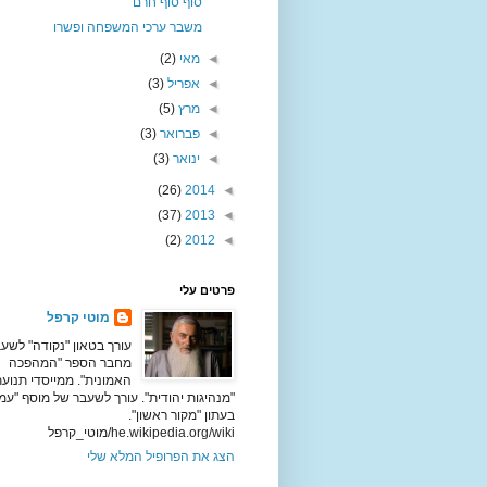
סוף סוף חרם
משבר ערכי המשפחה ופשרו
◄
מאי
(2)
◄
אפריל
(3)
◄
מרץ
(5)
◄
פברואר
(3)
◄
ינואר
(3)
(26)
2014
◄
(37)
2013
◄
(2)
2012
◄
פרטים עלי
מוטי קרפל
עורך בטאון "נקודה" לשעב
מחבר הספר "המהפכה
האמונית". ממייסדי תנוע
"מנהיגות יהודית". עורך לשעבר של מוסף "עמ
בעתון "מקור ראשון".
he.wikipedia.org/wiki/מוטי_קרפל
הצג את הפרופיל המלא שלי