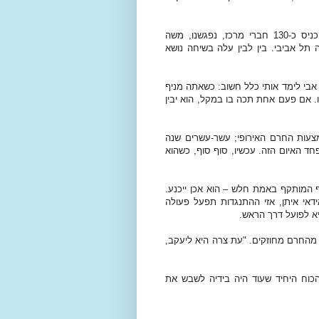
בתחילת ימיה של "מנהיגות יהודית" בליכוד, אחרי שהצלחנו להכניס כ-130 חברי מרכז, נפגשנו, משה
ה תל אביבי. בין לבין עלה בשיחה נושא
. אבי לימד אותי כלל חשוב: כשאתה מניף
ו. אם פעם אחת תכה בו במקל, הוא יבין
עות החרם האירופי; עשר-עשרים שנה
 האיום הזה. עכשיו, סוף סוף, כשהוא
 המותקף באמת חלש – הוא אכן ייכנע.
דאי איתן, אזי ההתנגדות תפעל פעולה
א לפועל דרך הראש.
 מהחרם מחוזקים. "עת צרה היא ליעקב,
וח היחיד שעוד היה בידיה לשבש את