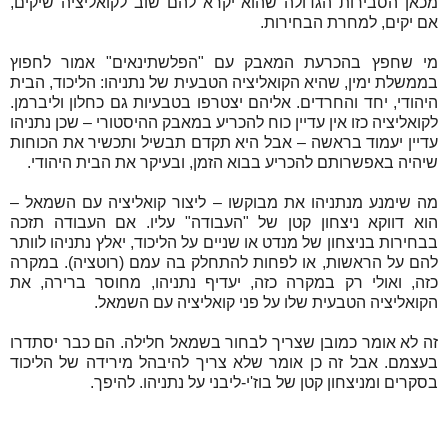
מכאן הסבירות הגדולה שהוא יקרא להם שוב לקואליציה שיקים,
אם יקים, למחרת הבחירות.
מי שחפץ בהכרעת המאבק עם "הפלשתינאים" אמור לחפוץ
בממשלת ימין, שהיא הקואליציה הטבעית של נתניהו: הליכוד, הבית
היהודי, יחד והחרדים. אליהם יצטרפו בטבעיות גם כחלון וליברמן.
לקואליציה כזו אין עדיין כוח להכריע במאבק ההיסטורי – שכן נתניהו
עדיין יעמוד בראשה – אבל היא תקדם תבשיל ותכשיר את הכוחות
שיהיה באפשרותם להכריע בבוא הזמן, ובעיקר את הבית היהודי.
מה שימנע מנתניהו את מבוקשו – ליצור קואליציה עם השמאל –
הוא דווקא ניצחון קטן של "העבודה" עליו. אם העבודה תזכה
בבחירות בניצחון של מנדט או שניים על הליכוד, יאלץ נתניהו לוותר
להם על הראשות, או לפחות להתחלק בה עמם (רוטציה). במקרה
כזה, ואולי רק במקרה כזה, יעדיף נתניהו, מחוסר ברירה, את
הקואליציה הטבעית שלו על פני קואליציה עם השמאל.
זה לא אומר כמובן שצריך לבחור בשמאל חלילה. הם כבר יסתדרו
בעצמם. אבל זה כן אומר שלא צריך להיבהל מירידה של הליכוד
בסקרים ומניצחון קטן של בוז'י-ליבני על נתניהו. להיפך.