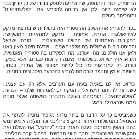
החיוניות, הכוח והתנופה, שהיא ידעה לספק בדורו של בן גוריון כבר
לא קיימים היום. לכן אין בכוחה להכריע את "הפלשתינאים"
ותומכיהם בעולם.
בכדי להכריע את השלב ההיסטורי הזה בתולדות שיבת ציון נזדקק
לאידיאולוגיה אחרת, אמונית. נזדקק למנהיגות המושרשת
במקורות האמתיים של ההוויה הישראלית – תורת ישראל
וההיסטוריה הישראלית בת אלפי השנים – ויודעת היטב מאין באנו
ולאן אנו הולכים, מה ייעודנו, מה תפקידנו בהיסטוריה האנושית,
ומדוע ארץ ישראל בשלמותה איננה רק זכות עבורנו, אלא בעיקר
כורח. רק למנהיגות כזו יכול להיות מצבור של אמונה, בטחון,
חיוניות, אומץ ותנופה שבכוחם להביא להכרעה היסטורית בסוגיה.
כידוע, אין לנו באמת בעיה עם הערבים אלא רק עם עצמנו.
כשנחזור לזהותנו הישראלית המקורית, לאמוניות שלנו – הכרעת
"הפלשתינאים" ותומכיהם בעולם תתברר כפשוטה אלפי מונים
ממה שנראה לנו כרגע.
כשמביטים כך על הדברים ברור מדוע מקפיד נתניהו לשתף את
השמאל בממשלותיו (אהוד ברק, ציפי ליבני וכדומה); הוא משתמש
בהם באופן מתוחכם כעלה תאנה בכדי "להרגיע" את העולם ואת
התקשורת הישראלית, צורך חיוני מבחינתו לניהול קרב הבלימה.