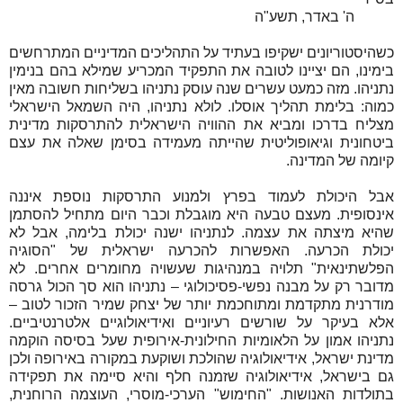
ה' באדר, תשע"ה
כשהיסטוריונים ישקיפו בעתיד על התהליכים המדיניים המתרחשים
בימינו, הם יציינו לטובה את התפקיד המכריע שמילא בהם בנימין
נתניהו. מזה כמעט עשרים שנה עוסק נתניהו בשליחות חשובה מאין
כמוה: בלימת תהליך אוסלו. לולא נתניהו, היה השמאל הישראלי
מצליח בדרכו ומביא את ההוויה הישראלית להתרסקות מדינית
ביטחונית וגיאופוליטית שהייתה מעמידה בסימן שאלה את עצם
קיומה של המדינה.
אבל היכולת לעמוד בפרץ ולמנוע התרסקות נוספת איננה
אינסופית. מעצם טבעה היא מוגבלת וכבר היום מתחיל להסתמן
שהיא מיצתה את עצמה. לנתניהו ישנה יכולת בלימה, אבל לא
יכולת הכרעה. האפשרות להכרעה ישראלית של "הסוגיה
הפלשתינאית" תלויה במנהיגות שעשויה מחומרים אחרים. לא
מדובר רק על מבנה נפשי-פסיכולוגי – נתניהו הוא סך הכול גרסה
מודרנית מתקדמת ומתוחכמת יותר של יצחק שמיר הזכור לטוב –
אלא בעיקר על שורשים רעיוניים ואידיאולוגיים אלטרנטיביים.
נתניהו אמון על הלאומיות החילונית-אירופית שעל בסיסה הוקמה
מדינת ישראל, אידיאולוגיה שהולכת ושוקעת במקורה באירופה ולכן
גם בישראל, אידיאולוגיה שזמנה חלף והיא סיימה את תפקידה
בתולדות האנושות. "החימוש" הערכי-מוסרי, העוצמה הרוחנית,