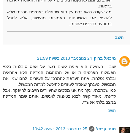
הערבים, וממילא נקמה בערבים - על חולשת האומה - איננה
בריאות.
מה שקורה כרגע בבת עין הוא שהוחלט באסיפת חברים שלא
להוציא את המשפחות האמורות מהישוב, אלא לטפל
בתופעה בדרכים אחרות.
השב
מיכאל ברוק
24 בנובמבר 2013 בשעה 21:59
שוב - השאלה היא איפה לשים דגש. על אפס סובלנות כלפי
הפעולות הפרטיזניות או על התנהגות המדינה הלא אחראית
ובלתי נסלחת. אתה העדפת להתרכז על העיורים, להם שמו את
המכשול. טענתך שאסור לעיורים להיכשל למרות המכשול.
כמו שכתבתי, עקרונית אני מסכים שהעיורים חייבים להיפקח. אבל
לדעתי, מאוד קשה לבוא בטענות לאנשים, אותם שמה המדינה
במצב בלתי אפשרי.
השב
מוטי קרפל
25 בנובמבר 2013 בשעה 10:42