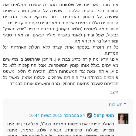
את כובד האחריות על שלטונות המדינה שאינם ממלאים את
החובה הכי בסיסית שלהם - שמירה על החוק בצורה שויונית
ושמירה על ביטחון האזרחים. ברור שדווקא היעדר הדברים
הבסיסיים הללו גורמים לאזרחים המאוכזבים לקחת חוק בידיים.
חוסר נקמה לאומית (מלשון הקמה), התרפסות בפני "יורשי הארץ"
כביכול, שפל וביזיון לאומי בהכרח מוליד קנאים. זה מאוד טבעי
ומעיד על בריאות האומה.
כל זה הזכרת בפסקה אחת קצרה ללא הטלת האחריות על
המדינה.
אינני יודע מה קורה כרגע בבת עין, וייתכן שהתושבים מרגישים
מאויימים בגלל אותו קומץ המשפחות. אבל התוקפנות ללא כל
סייג, איתה יצאת נגד המשפחות הללו, הזכירה לי הליכי משפט
פומביים בברה"מ נגד היהודים שהחליטו לעלות ארצה, כאשר כל
חבריהם לשעבר פתאום התרחקו מהם והאשימו אותם בבגידה.
השב
תשובות
מוטי קרפל
24 בנובמבר 2013 בשעה 10:44
בהחלט ציינתי את רפיסות המדינה וצה"ל, אבל עדיין זה אינו
מצדיק פעילות פרטיזנית. הבעיה שלנו, כאמור, איננה