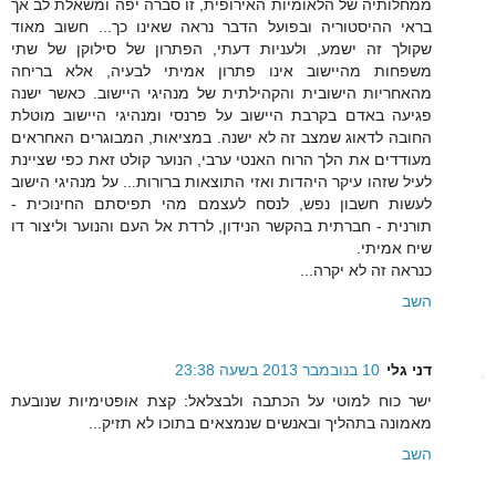
ממחלותיה של הלאומיות האירופית, זו סברה יפה ומשאלת לב אך
בראי ההיסטוריה ובפועל הדבר נראה שאינו כך... חשוב מאוד
שקולך זה ישמע, ולעניות דעתי, הפתרון של סילוקן של שתי
משפחות מהיישוב אינו פתרון אמיתי לבעיה, אלא בריחה
מהאחריות הישובית והקהילתית של מנהיגי היישוב. כאשר ישנה
פגיעה באדם בקרבת היישוב על פרנסי ומנהיגי היישוב מוטלת
החובה לדאוג שמצב זה לא ישנה. במציאות, המבוגרים האחראים
מעודדים את הלך הרוח האנטי ערבי, הנוער קולט זאת כפי שציינת
לעיל שזהו עיקר היהדות ואזי התוצאות ברורות... על מנהיגי הישוב
לעשות חשבון נפש, לנסח לעצמם מהי תפיסתם החינוכית -
תורנית - חברתית בהקשר הנידון, לרדת אל העם והנוער וליצור דו
שיח אמיתי.
כנראה זה לא יקרה...
השב
דני גלי
10 בנובמבר 2013 בשעה 23:38
ישר כוח למוטי על הכתבה ולבצלאל: קצת אופטימיות שנובעת
מאמונה בתהליך ובאנשים שנמצאים בתוכו לא תזיק...
השב