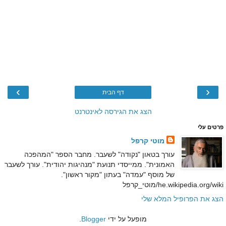
›
‹
דף הבית
הצג את הגירסה לאינטרנט
פרטים עלי
מוטי קרפל
עורך בטאון "נקודה" לשעבר. מחבר הספר "המהפכה
האמונית". ממייסדי תנועת "מנהיגות יהודית". עורך לשעבר
של מוסף "עמדה" בעתון "מקור ראשון".
he.wikipedia.org/wiki/מוטי_קרפל
הצג את הפרופיל המלא שלי
מופעל על ידי
Blogger
.