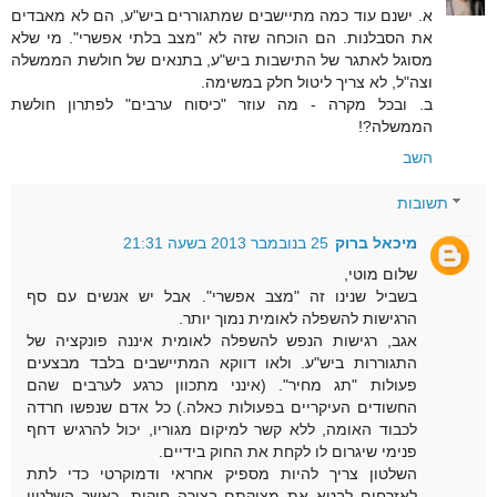
א. ישנם עוד כמה מתיישבים שמתגוררים ביש"ע, הם לא מאבדים
את הסבלנות. הם הוכחה שזה לא "מצב בלתי אפשרי". מי שלא
מסוגל לאתגר של התישבות ביש"ע, בתנאים של חולשת הממשלה
וצה"ל, לא צריך ליטול חלק במשימה.
ב. ובכל מקרה - מה עוזר "כיסוח ערבים" לפתרון חולשת
הממשלה?!
השב
תשובות
מיכאל ברוק
25 בנובמבר 2013 בשעה 21:31
שלום מוטי,
בשביל שנינו זה "מצב אפשרי". אבל יש אנשים עם סף
הרגישות להשפלה לאומית נמוך יותר.
אגב, רגישות הנפש להשפלה לאומית איננה פונקציה של
התגוררות ביש"ע. ולאו דווקא המתיישבים בלבד מבצעים
פעולות "תג מחיר". (אינני מתכוון כרגע לערבים שהם
החשודים העיקריים בפעולות כאלה.) כל אדם שנפשו חרדה
לכבוד האומה, ללא קשר למיקום מגוריו, יכול להרגיש דחף
פנימי שיגרום לו לקחת את החוק בידיים.
השלטון צריך להיות מספיק אחראי ודמוקרטי כדי לתת
לאזרחים לבטא את מצוקתם בצורה חוקית. כאשר השלטון