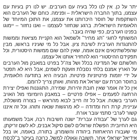
יתר על כן. אין לנו כלל בעיה עם הערבים. יש לנו רק בעיות עם
עצמנו, בתוך החברה הישראלית – ופנימה. כוחם של הערבים הוא
השתקפות של חוסר היכרותנו את עצמנו, את התוכן המיוחד של
הלאומיות הישראלית. ברגע שנחזור לעצמנו – ואנו נחזור – יימוגו
בפנינו הערבים, כפי שהיה בעבר.
המשותף לחוגי "תג מחיר" ולשמאל הוא הקניית מציאות וממשות
להתנגדות הערבית לשיבת ציון. אבל כל מי שעיניו בראשו, מבין
שהפלשתינאים אינם אומה, שאין להם שום ממשות היסטורית, וכל
תפקידם ההיסטורי הוא להחזיר אותנו אל עצמנו.
חולשתם של המדינה בכלל ושל צה"ל בפרט במאבק מול הערבים
על הארץ אמנם בלתי נסבלת וזועקת לשמים, אבל היא לא תפטר
על ידי יוזמות פרטיזניות פרטיות. הבעיה היא בתודעה הלאומית,
בחוסר הכרת עם ישראל את מהותו, ואותן צריך לרומם.
אין כל זה אומר שאין חובת זהירות, שמירה, התגוננות ואפילו יצירת
הרתעה לפעמים – אפילו פרטיים – במאבק היומיומי מול האויב
הערבי בשטח. אבל כל זה חייב לבוא מהראש – בצורה מושכלת,
עניינית, קרת רוח ומדודה – לא מרגשות שנאה ותוהו. וכל זה איננו
קשור לערבי סתמי עובר אורח.
גם לערך של "עבודה עברית" ישנה חשיבות רבה, אבל משמעותו
היא החיובית: הפשלת שרוולים לשם סיקול אבנים, לא לשם זריקתן.
מי שעבורו ההיאחזות ביהודה והשומרון, בתורה, באומה, או בכל
אידיאל ישראלי אחר, תשובה וגאולה למשל, כרוכה בעיקר ב"לכסח