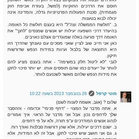
חוסם את הדרכים החוקיות (למשל, בעזרת אכיפת חוק
מגמתית), סכנת הפעולות הפרטיזניות גדלה, והמדינה אינה
יכולה לבוא בטענות.
ב. "חולשת הממשלה וצה"ל" היא בעצם חולשת כל האומה.
בהיעדר דרכי השפעה יעילות יש אנשים שמנסים "לחנך" את
האומה דרך פגיעה באלה שמוגדרים אצלם כאויבים.
כאן אני חייב שוב לציין שאני מסכים עם טענתך שהדרך הזו
היא התוצאה של בלבול ועיוות במידות הנפש שדורשות
תיקון.
לגבי "לא ליטול חלק במשימה" - אתה בעצם מציע להם
לוותר על ייעודם כמו שהם תופסים אותו. יש יותר סיכוי לתקן
את מידות הנפש שלהם מאשר לשכנעם לוותר.
מוטי קרפל
26 בנובמבר 2013 בשעה 10:22
שלום ? (אגב, אשמח לענות לשם)
א. אתה מדבר על המצוי - "דחף פנימי" וכדומה - וההסבר
שלך לדחפים נכון. אבל אני מדבר על הראוי. איך אמורים
לנהוג אנשים המודרכים ע"פ תורה, ולא על פי דחפים.
ב. ישנם דרכים יעילות, אלא שהן דורשות סבלנות ואורך רוח.
ג. גם אני חושב שיש סיכוי לתקן. אבל זה לא המידות, אלא