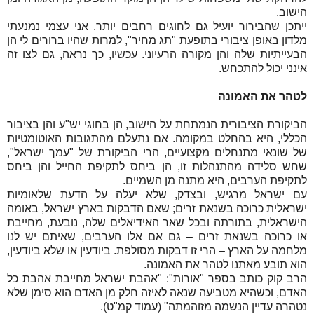
הישוב.
ייתכן שהבירור יועיל גם לחוגים רחבים יותר. אני עצמי נמנעתי
מלדון באופן ציבורי בתופעת "תג מחיר", למרות שהיו ברורים לי הן
הבעייתיות שלה והן מקורה הרעיוני. עכשיו, כך נראה, גם לצו זה
אינני יכול להתכחש.
לטהר את האמונה
הביקורת הציבורית הנמתחת על הישוב, הן בחוגי יש"ע והן בציבור
הכללי, היא בהחלט במקומה. אם נתעלם מהתגובות האוטומטיות
של שונאי מתנחלים מקצועיים, הרי הביקורת של "עמך ישראל",
שחש סלידה מהתנהלות זו, הן ביחס לתקיפת החייל והן ביחס
לתקיפת הערבים, היא מתנה מן השמיים.
עם ישראל מרגיש, ובצדק, שלא יעלה על הדעת שלאומיות
ישראלית כרוכה בשנאת זרים; שאם הדבקות בארץ ישראל, באומה
הישראלית, בתורתה ובכל שאר האידיאלים שלה, נובעת, מחייבת
או כרוכה בשנאת זרים – גם אם אלו הערבים, שאיתם יש לנו
מלחמה על הארץ – הרי זו דבקות מסולפת. ביודעין או שלא ביודעין,
הוא תובע מאתנו לטהר את האמונה.
הרב קוק כותב בספר "אורות": "אהבת ישראל מחייבת אהבת כל
האדם, וכשהיא מטביעה שנאה לאיזה חלק מן האדם הוא סימן שלא
נטהרה עדיין הנשמה מזוהמתה" (עמוד קמ"ט).