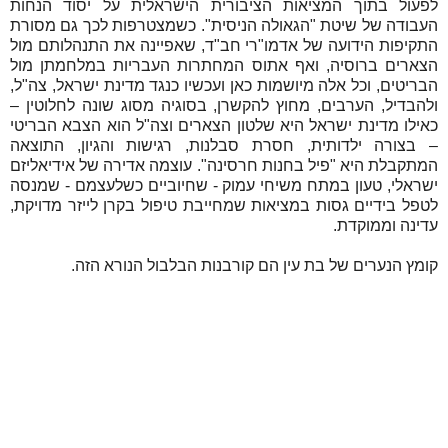
לפעול בתוך המציאות הציבורית הישראלית על יסוד הנחות
העבודה של שיטת "הגאולה הניסית". כשמצטרפות לכך גם מסורת
התקיפות הידועה של אדמו"רי חב"ד, שאפיינה את התנהלותם מול
הצארים ברוסיה, ואף אתוס המחתרות העבריות במלחמתן מול
הבריטים, וכל אלה מיושמות כאן ועכשיו כנגד מדינת ישראל, צה"ל,
ולהבדיל, הערבים, מחוץ להקשרן, בסוגיה מסוג שונה לחלוטין –
כאילו מדינת ישראל היא שלטון הצארים וצה"ל הוא הצבא הבריטי
– בצורה ילדותית, חסרת סבלנות, רגישות והגיון, התוצאה
המתקבלת היא "פיל בחנות חרסינה". עוצמה אדירה של אידיאליזם
ישראלי, טעון במתח משיחי עמוק - שחיוביים כשלעצמם - שמנסה
לטפל בידיים גסות במציאות שמחייבת טיפול בקרן לייזר מדויקת,
עדינה וממוקדת.
קומץ הנערים של בת עין הם קורבנות הבלבול הנורא הזה.