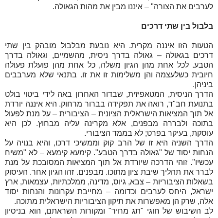
לערבים את הצורה" – איננו מבין את מהות הגאולה.
בלבול בין שתי דרכים
הטעות הזו איננה מקרית. היא נובעת מבלבול מובהק בין שתי
דרכים בגאולה – גאולה בדרך ניסית, מהשמיים, וגאולה בדרך
הטבע. לכל אחת מהן הגיון משלה, כל אחת מהן פועלת פעולה
חיובית כשלעצמה והן משלימות זו את זו. בתנאי שלא מערבבים
ביניהן.
הדרך הניסית, המטאפיזית, שבדור האחרון באה לידי ביטוי בולט
בתנועת חב"ד, רואה את תפקידה בברור מרחוק. היא איננה יורדת
אל תוך המציאות הישראלית הציונית – הציבורית – על מנת לפעול
בתוכה ולבררה מבפנים, אלא מקרינה עליה מבחוץ. לכן היא
עוסקת, בעיקר בפרט; לא בממד הציבורי.
הדרך השניה היא זו של הרב קוק וממשיכי דרכו, והיא בנויה על
הנחות יסוד של "גאולה בדרך הטבע". קימעא קימעא – לא "משיח
עכשיו". זוהי הדרכה שיורדת אל תוך המציאות המסובכת על מנת
לברר את תהליך שיבת ציון מתוכו. מבפנים. זהו הגיון אחר. העיסוק
בשאלות הציבוריות – צבא, גיוס, מדינה, ממלכתיות, עצמאות, ארץ
ישראל, היחס לערבים וכדומה – מחייבת עקרונות והנחות יסוד
אלה, שרק הן מאפשרות את תיקון הציבוריות הישראלית מתוכה.
לב השיבוש של חוגי "תג מחיר" ומקורות השראתם, הוא בניסיון