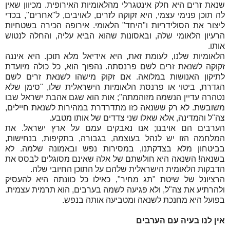
שנאת זרים היא חלק אינטגרלי מהלאומיות האירופית. מכיוון שאין
לה תוכן פנימי עצמי, היא זקוקה לזרים, לאויבים, ל"אחרים", בכדי
ליצור את הסולידריות ו"היחד" הלאומי. אירופה הכירה בשטחיות
הרעיון הלאומי שלה, ובאסונות שהוא הביא עליה, והחלה לנטוש
אותו.
הלאומיות שלנו, לעומת זאת, היא אידיאל מלא תוכן. היא איננה
זקוקה לשנאת זרים לשם פרנסתה. נהפוך הוא, כל כולה מיועדת
לתיקון האנושות במלואה. אם זקוק מישהו לשנאת זרים לשם
הגדרת, ביטוי או פרנסת הלאומיות הישראלית שלו, "סימן שלא
נטהרה עדיין הנשמה מזוהמתה"; אות הוא שגם אהבת ישראל שבו
משובשת. לא רק ששנאה כזו מתדרדרת במהירות לשנאת חיילים,
צה"ל והמדינה, אלא שאלו שני צדדים של אותו מטבע.
הערבים הם אויבנו; אנו נאבקים עמם על ארץ ישראל. את
המלחמה הזו יש לנהל בעוצמה, בגבורה, בתקיפות, בנחישות,
בביטחון מלא בצדקתנו, במסירות נפש ובאמונה שלמה. לא
בשנאה! השנאה היא חולשתם של אלה שאינם מסוגלים לבסס את
הדבקות הלאומית הישראלית שלהם על התוכן החיובי שלה.
הרציונל של שיטת "תג מחיר", כאילו כל כוונתה היא להעסיק
ולהרתיע את צה"ל, ולא פגיעה לשמה בערבים, הוא תרמית עצמית.
בפועל היא מחנכת לשנאה ומטביעה אותה בנפש.
אין לנו בעיה עם הערבים