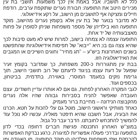
כלל לא תושביו. אבל באמת אין לכך משמעות. תושבי בת עין
מכירים היטב את התופעה: חבורת נערים שתוקפת ערבים, רודפת
חיילים ומציקה אף לתושבים מן הישוב, על רקע אידיאולוגי.
לא מדובר בנוער של בת עין אלא בקומץ נערים מהישוב. מוקד
התופעה הוא בילדיהן של מספר משפחות שניתן לסופרן על פחות
מאצבעותיה של יד אחת.
התופעה עצמה לא צמחה בישוב, למרות שיש לא מעט סיבות לכך
שהיא צצה גם בו; היא "ייבוא" של תפיסות אידיאולוגיות שהתפשטו
בשנים האחרונות ביש"ע – "תג מחיר" וחוגים השייכים או המגבים
את האידיאולוגיה הזו.
בבת עין מתגוררות כ-200 משפחות, כך שמדובר בקומץ זעיר
שפועל על דעת עצמו בניגוד לדעתם של רוב תושבי הישוב, תוך
גרימת נזקים במעמד המוסרי, באווירה, בתדמית, בביטחון,
בכספים ועוד.
לגבי המקרה האחרון לפחות, גם אם לא אותרו עדיין חשודים, עצם
העובדה שאפשר להניח בסבירות גבוהה שהיו אלה נערים
מהקבוצה הנידונה – מחייבת ברור מעמיק.
כאחד מוותיקי וראשוני הישוב, מוטל גם עלי להכות על חטא. הכרנו
את הבעיה, אבל חשבנו שהיא תיפטר מאליה. עכשיו לא נוכל עוד
להמשיך להתכחש לחובתנו. הדבר עבר כל גבול.
במוצ"ש האחרון התכנסה פגישת חברים דחופה בכדי לדון
בתופעה ובדרכי פעולה אפשריות למיגורה. כרגע נבדקת האפשרות
להרחקת שתי משפחות שילדיהן הן מוקד התופעה, מן האגודה ומן