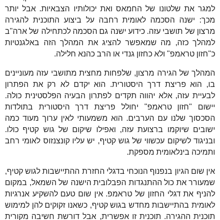
למגר את שלטונו של החמאס ואת יכולותיו הצבאיות. אבל יותר
מכך: ישנה הסכמה לאומית רחבה על ביצוע התוכנית להגירה
מרצון של תושבי עזה. כידוע ישנה גם הסכמה לכתחילה של ארה"ב
למהלך כזה, מה שמאפשר להציג את המהלך הזה באלגנטיות
כ"חזון טראמפ" ולא כחזון גנדי או הרב כהנא חלילה.
המהלך של הגירה מרצון, שלפחות מחצית מתושבי עזה מעוניינים
בו, הוא פריצת דרך היסטורית. הוא יקדם לא רק את הפתרון
לבעיית עזה, אלא יהווה תקדים לפתרון הבעיה הפלסטינית כולה.
יישום "חזון טראמפ" יחולל פריצת דרך היסטורית בתולדות
הסכסוך שלנו עם הערבים. הוא משמעותי לאין ערוך מעוד כמה
ישובים שיוקמו ברצועת עזה, ואפילו שיקום של גוש קטיף כולו.
ובניגוד לשיקום עכשווי של גוש קטיף, יש עליו קונצנזוס לאומי רחב
ותמיכה בינלאומית מספקת.
אין שום הגיון בנפנוף הנוכחי בדגלי החזרת ההתיישבות לגוש קטיף,
שמעורר את כול ההתנגדות הפבלובית הישנה של השמאל, במקום
להניף את דגלי החזון של טראמפ. אין שום טעם להשקיע אנרגיות
לאומית בהתיישבות מחדש בגוש קטיף, כשאנו זקוקים להן למימוש
תוכנית ההגירה. תוכנית זו אפשרית, אבל דורשת חשיבה מקורית