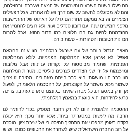
הם פעלו בשנות השבעים והשמונים של המאה שעברה, ובהצלחה,
והם לא מסוגלים לחשוב על שום דרך פעולה אחרת. אצל הפעילים
הצעירים זה בא ממקום אחר; הם גדלו על האתוס של ההתיישבות
מלפני חמישים שנה, עם דובון סנדלים ועוזי, ולא רוצים להחמיץ את
ההזדמנות להיות גם הם חלוצים כמו הדור ההוא. אבל למרות
הכוונות הטובות והטהורות – טעות בידם.
האויב הגדול ביותר של עם ישראל במלחמה הזו איננו החמאס
ואפילו לא איראן אלא המחלוקות הפנימיות. לולא המחלוקות
הפנימיות, שתמיד מבוססות על נקודות ענייניות אבל מלובות
ומועצמות על ידי שני הצדדים לצרכים פוליטיים, מטרות המלחמה
הזו כבר היו מושגות והיא כבר הייתה מאחורינו. מסיבה זו צריך
לשמור מכול משמר על הקונצנזוס, על ההסכמה הלאומית, ולפעול
אך ורק במסגרתו. כל מטרה שאינה בקונצנזוס או פוגעת בו, צריכה
כרגע להידחות. היא פוגעת במאמץ המלחמתי.
ההסכמה הלאומית היום לא רק רחבה מספיק בכדי להותיר לנו
הרבה מה לעשות במסגרתה ביחד, אלא יותר מכך: היא יכולה
לקדם באופן מהפכני את התהליך ההיסטורי של שיבת ציון. מוסכם
על רוב החברה הישראלית שיש לשחרר את החטופים כמובן, ושיש