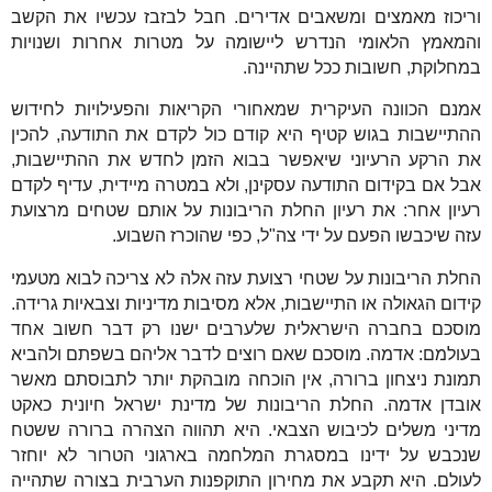
וריכוז מאמצים ומשאבים אדירים. חבל לבזבז עכשיו את הקשב
והמאמץ הלאומי הנדרש ליישומה על מטרות אחרות ושנויות
במחלוקת, חשובות ככל שתהיינה.
אמנם הכוונה העיקרית שמאחורי הקריאות והפעילויות לחידוש
ההתיישבות בגוש קטיף היא קודם כול לקדם את התודעה, להכין
את הרקע הרעיוני שיאפשר בבוא הזמן לחדש את ההתיישבות,
אבל אם בקידום התודעה עסקינן, ולא במטרה מיידית, עדיף לקדם
רעיון אחר: את רעיון החלת הריבונות על אותם שטחים מרצועת
עזה שיכבשו הפעם על ידי צה"ל, כפי שהוכרז השבוע.
החלת הריבונות על שטחי רצועת עזה אלה לא צריכה לבוא מטעמי
קידום הגאולה או התיישבות, אלא מסיבות מדיניות וצבאיות גרידה.
מוסכם בחברה הישראלית שלערבים ישנו רק דבר חשוב אחד
בעולמם: אדמה. מוסכם שאם רוצים לדבר אליהם בשפתם ולהביא
תמונת ניצחון ברורה, אין הוכחה מובהקת יותר לתבוסתם מאשר
אובדן אדמה. החלת הריבונות של מדינת ישראל חיונית כאקט
מדיני משלים לכיבוש הצבאי. היא תהווה הצהרה ברורה ששטח
שנכבש על ידינו במסגרת המלחמה בארגוני הטרור לא יוחזר
לעולם. היא תקבע את מחירון התוקפנות הערבית בצורה שתהייה