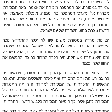
לכן, כשנוצר הכרח לחידוש משמעותי, הוא בא מתוך כוח המהפכה
שמורד במסורת. אם המהפכה מוכיחה את עצמה, באה המסורת,
מבררת אלו מערכי המהפכה באו ממנה, מעכלת, מאמצת ואף
מקדשת אותם, כלומר מעניקה להם את התוקף של המסורת
והתורה. כך הופכים ערכי המהפכה להיות חלק מהמסורת וחוליה
חדשה נוצרת בחוט השדרה של עם ישראל.
הציונות מרדה במסורת משום שזו לא יכלה להתחדש נוכח
האפשרות וההכרח שנוצרו לחזור לארץ ישראל. המסורת שימרה
את החזון של שיבת ציון והעבירה אותו מדור לדור, אבל כשהגיע
זמנו היא נותרה משותקת. היה הכרח למרוד בה כדי להגשים את
החזון שלה עצמה.
מכיוון שהציונות התאפשרה רק מתוך מרד במסורת, היו מעורבים
בה גם רעיונות זרים למסורת ואף כאלה השוללים אותה. התגובה
הראשונית וההכרחית של המסורת למרידה זו הייתה התנגדות
מוחלטת לאידיאולוגיה הציונית. לולא התנגדות זו, חוט השדרה של
עם ישראל היה נפסק. התנגדות זו חייבה הסתגרות כדי לשמור על
המסורת ולהגן עליה. כך הופיעה המסורת בלבוש חדש – החרדיות.
המהפכה הציונית הצליחה מעל ומעבר למשוער. היא קיבלה את