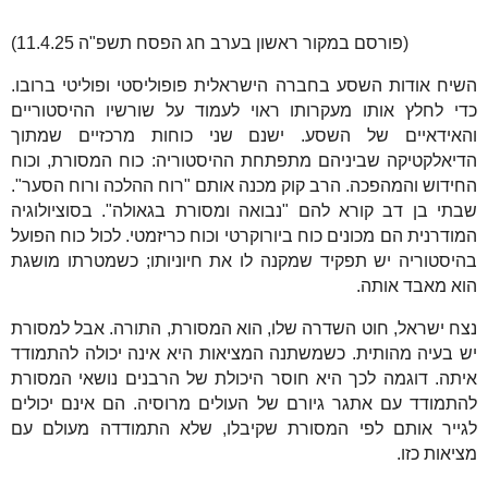
(פורסם במקור ראשון בערב חג הפסח תשפ"ה 11.4.25)
השיח אודות השסע בחברה הישראלית פופוליסטי ופוליטי ברובו.
כדי לחלץ אותו מעקרותו ראוי לעמוד על שורשיו ההיסטוריים
והאידאיים של השסע. ישנם שני כוחות מרכזיים שמתוך
הדיאלקטיקה שביניהם מתפתחת ההיסטוריה: כוח המסורת, וכוח
החידוש והמהפכה. הרב קוק מכנה אותם "רוח ההלכה ורוח הסער".
שבתי בן דב קורא להם "נבואה ומסורת בגאולה". בסוציולוגיה
המודרנית הם מכונים כוח ביורוקרטי וכוח כריזמטי. לכול כוח הפועל
בהיסטוריה יש תפקיד שמקנה לו את חיוניותו; כשמטרתו מושגת
הוא מאבד אותה.
נצח ישראל, חוט השדרה שלו, הוא המסורת, התורה. אבל למסורת
יש בעיה מהותית. כשמשתנה המציאות היא אינה יכולה להתמודד
איתה. דוגמה לכך היא חוסר היכולת של הרבנים נושאי המסורת
להתמודד עם אתגר גיורם של העולים מרוסיה. הם אינם יכולים
לגייר אותם לפי המסורת שקיבלו, שלא התמודדה מעולם עם
מציאות כזו.