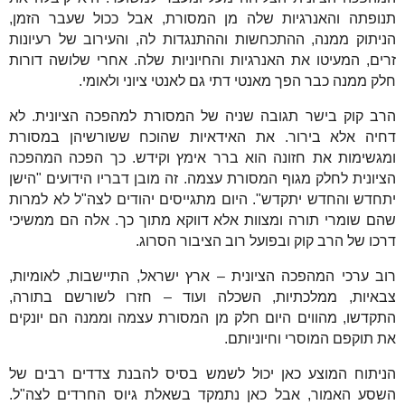
תנופתה והאנרגיות שלה מן המסורת, אבל ככול שעבר הזמן,
הניתוק ממנה, ההתכחשות וההתנגדות לה, והעירוב של רעיונות
זרים, המעיטו את האנרגיות והחיוניות שלה. אחרי שלושה דורות
חלק ממנה כבר הפך מאנטי דתי גם לאנטי ציוני ולאומי.
הרב קוק בישר תגובה שניה של המסורת למהפכה הציונית. לא
דחיה אלא בירור. את האידאיות שהוכח ששורשיהן במסורת
ומגשימות את חזונה הוא ברר אימץ וקידש. כך הפכה המהפכה
הציונית לחלק מגוף המסורת עצמה. זה מובן דבריו הידועים "הישן
יתחדש והחדש יתקדש". היום מתגייסים יהודים לצה"ל לא למרות
שהם שומרי תורה ומצוות אלא דווקא מתוך כך. אלה הם ממשיכי
דרכו של הרב קוק ובפועל רוב הציבור הסרוג.
רוב ערכי המהפכה הציונית – ארץ ישראל, התיישבות, לאומיות,
צבאיות, ממלכתיות, השכלה ועוד – חזרו לשורשם בתורה,
התקדשו, מהווים היום חלק מן המסורת עצמה וממנה הם יונקים
את תוקפם המוסרי וחיוניותם.
הניתוח המוצע כאן יכול לשמש בסיס להבנת צדדים רבים של
השסע האמור, אבל כאן נתמקד בשאלת גיוס החרדים לצה"ל.