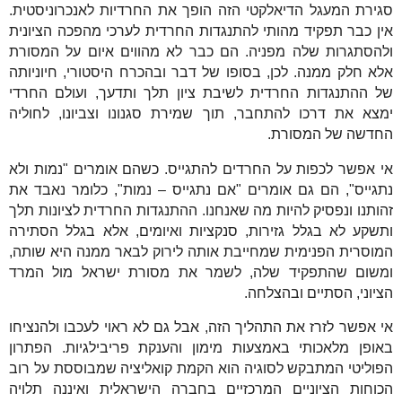
סגירת המעגל הדיאלקטי הזה הופך את החרדיות לאנכרוניסטית.
אין כבר תפקיד מהותי להתנגדות החרדית לערכי מהפכה הציונית
ולהסתגרות שלה מפניה. הם כבר לא מהווים איום על המסורת
אלא חלק ממנה. לכן, בסופו של דבר ובהכרח היסטורי, חיוניותה
של ההתנגדות החרדית לשיבת ציון תלך ותדעך, ועולם החרדי
ימצא את דרכו להתחבר, תוך שמירת סגנונו וצביונו, לחוליה
החדשה של המסורת.
אי אפשר לכפות על החרדים להתגייס. כשהם אומרים "נמות ולא
נתגייס", הם גם אומרים "אם נתגייס – נמות", כלומר נאבד את
זהותנו ונפסיק להיות מה שאנחנו. ההתנגדות החרדית לציונות תלך
ותשקע לא בגלל גזירות, סנקציות ואיומים, אלא בגלל הסתירה
המוסרית הפנימית שמחייבת אותה לירוק לבאר ממנה היא שותה,
ומשום שהתפקיד שלה, לשמר את מסורת ישראל מול המרד
הציוני, הסתיים ובהצלחה.
אי אפשר לזרז את התהליך הזה, אבל גם לא ראוי לעכבו ולהנציחו
באופן מלאכותי באמצעות מימון והענקת פריבילגיות. הפתרון
הפוליטי המתבקש לסוגיה הוא הקמת קואליציה שמבוססת על רוב
הכוחות הציוניים המרכזיים בחברה הישראלית ואיננה תלויה