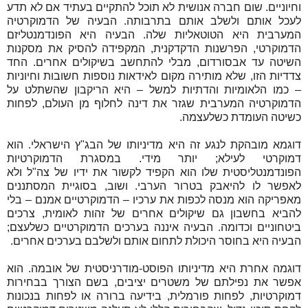
וחיוניים. שום חברה אנושית לא תוכל להתקיים בעתיד אם לא תדע
לעכל אותם ולשלב אותם בתרבותה. הבעיה של הדמוקרטיה
המערבית היא הטוטאליות שלה. הבעיה היא הפונדמנטליזם
הדמוקרטי, הפרשנות הדקדקנית, המקפידה להסיק את מסקנות
השיטה עד אבסורדום, מבלי להתחשב בשיקולים אחרים. החד
צדדיות הזו, שלא מותירה מקום לאידאות נוספות חשובות וחיוניות
– כמו הלאומיות והדתיות למשל – היא הריקבון שהשתלט על
הדמוקרטיה המערבית שגזר את דינה לחלוף מן העולם, לפחות
כשיטה העומדת כשלעצמה.
דוגמא מובהקת לנגע זה היא מדיניותו של הבג"ץ הישראלי. הוא
דמוקרטי לעילא; יותר מידי. במסגרת הדמוקרטיות
הפונדמנטליסטית שלו הוא הקפיד לקשור את ידיו של צה"ל ולא
לאפשר לו להיאבק בטרור הערבי. ושוב, בסוגיית המסתננים
מאפריקה הוא מנסה לכפות את ערכיו – הדמוקרטיים אמנם – בלי
להביא בחשבון גם שיקולים אחרים של זהות לאומית, צרכים
ביטחוניים וכדומה. הבעיה איננה בערכים הדמוקרטיים כשלעצם;
הבעיה היא בחוסר היכולת לתחום אותם ולשלבם בערכים אחרים.
דוגמה אחרת היא מדיניותו הפוסט-מודרניסטית של אובמה. הוא
אפשר את נפילתם של משטרים יציבים, בשם הצורך בבחירות
דמוקרטיות, לפחות פורמלית, בידיעה ברורה או לפחות בנכונות