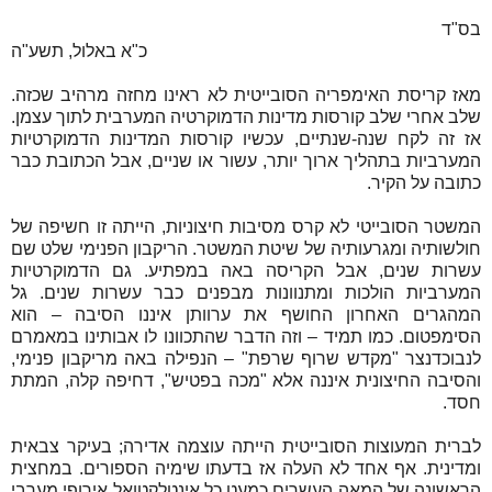
בס"ד
כ"א באלול, תשע"ה
מאז קריסת האימפריה הסובייטית לא ראינו מחזה מרהיב שכזה.
שלב אחרי שלב קורסות מדינות הדמוקרטיה המערבית לתוך עצמן.
אז זה לקח שנה-שנתיים, עכשיו קורסות המדינות הדמוקרטיות
המערביות בתהליך ארוך יותר, עשור או שניים, אבל הכתובת כבר
כתובה על הקיר.
המשטר הסובייטי לא קרס מסיבות חיצוניות, הייתה זו חשיפה של
חולשותיה ומגרעותיה של שיטת המשטר. הריקבון הפנימי שלט שם
עשרות שנים, אבל הקריסה באה במפתיע. גם הדמוקרטיות
המערביות הולכות ומתנוונות מבפנים כבר עשרות שנים. גל
המהגרים האחרון החושף את ערוותן איננו הסיבה – הוא
הסימפטום. כמו תמיד – וזה הדבר שהתכוונו לו אבותינו במאמרם
לנבוכדנצר "מקדש שרוף שרפת" – הנפילה באה מריקבון פנימי,
והסיבה החיצונית איננה אלא "מכה בפטיש", דחיפה קלה, המתת
חסד.
לברית המעוצות הסובייטית הייתה עוצמה אדירה; בעיקר צבאית
ומדינית. אף אחד לא העלה אז בדעתו שימיה הספורים. במחצית
הראשונה של המאה העשרים כמעט כל אינטלקטואל אירופי מערבי