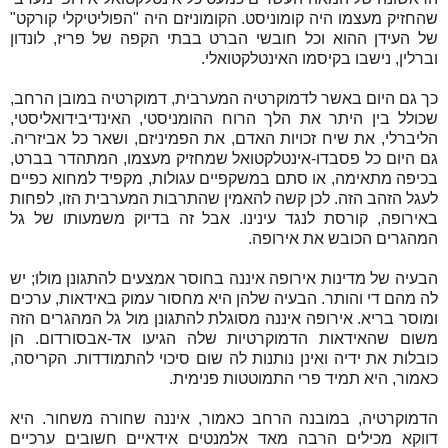
שהחזיק מעצמו היה קומוניסט. הקומוניזם היה "הפוליטיקלי קורקט"
של העידן ההוא וכל חובשי הברט בבתי הקפה של פריז, לונדון
וברלין, נישבו בקיסמו האינטלקטואלי.
כך גם היום באשר לדמוקרטיה המערבית, דמוקרטיה במובן הרחב,
שכולל בין היתר את הלך הרוח ההומניסטי, האינדיבידואליסטי,
הליברלי, את שיח זכויות האדם, את הפמיניזם, ושאר כל אביזריה.
גם היום כל פסבדו-אינטלקטואל שמחזיק מעצמו, המתהדר בברט,
בכיפה מתאימה, או סתם במשקפיים עגולות, מקפיד למחוא כפיים
לעגל הזהב הזה. לכן קשה להאמין שהתרבות המערבית הזו, לפחות
באירופה, קורסת לנגד עינינו. אבל זה בדיוק משמעותו של גל
המהגרים הכובש את אירופה.
הבעיה של מדינות אירופה איננה בחוסר אמצעים להתגונן מולו; יש
לה מהם די והותר. הבעיה שלהן היא מחסור עמוק באידאות, ערכים
ומוסר בריא. אירופה איננה מסוגלת להתגונן מול גל המהגרים הזה
משום שהאידאות הדמוקרטיות שלה הגיעו אד-אבסורדום. הן
כובלות את ידיה ואינן נותנות לה שום סיכוי להתמודדות. הקריסה,
כאמור, היא תמיד פרי התמוטטות פנימית.
הדמוקרטיה, במובנה הרחב כאמור, איננה שחורה משחור. היא
דווקא מכילים הרבה מאד אלמנטים אידאיים חשובים ערכיים