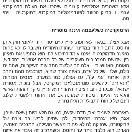
לקחת סיכון גדול, שהבחירות הללו לא תעלנה משטרים דמוקרטיים
אלא משטרים אסלמיים קיצוניים שיסכנו את העולם הדמוקרטי
עצמו. זו בדיוק הכוונה לפונדמנטליזם דמוקרטי. דמוקרטיה – ויהי
מה.
הדמוקרטיה כשלעצמה איננה מוסרית
אבל אצלנו, בניגוד לאירופה, עדיין קיים יסוד יהודי לאומי חזק איתן
ותוסס. הרוב היהודי במדינה, שזהותו היהודית חשובה לו, לא פחות
מאשר הדמוקרטיה, איננו עומד להיכנע לה. הוא מחפש את האיזון
בין שלושת המרכיבים העיקריים של כל חברה אנושית: "הקודש,
האומה, האנושיות – אלה הם שלשת התביעות העיקריות, שהחיים
כולם, שלנו ושל כל אדם, באיזה צורה שהיא, מורכבים מהם (הרב
קוק, אורות, עמ' ע')". גם אצלנו, כמו במערב, מנסים הכוחות
"הנאורים" להשליט פונדמנטליזם דמוקרטי, אבל בזכות מסורת
ישראל, שבקרב רוב הציבור היהודי היא עדיין מוקד הזהות האישי
והלאומי העיקרי, מסורת שמזינה גם את הזהות הלאומית שלנו,
דינם של כוחות התבוללות הללו נחרץ.
באירופה, לעומת זאת, הדת שקעה, כמו גם הלאומיות (שאת שניהן,
אגב, היא "גנבה" מהיהדות, ולכן שתיהן לבשו בה צורה של
קריקטורה, שהזיקה לה לא פחות מאשר הועילה). המרכיב האנושי,
האדם, הוא בלבד נותר ער ותוסס. וכשמרכיב זה איבד את איזונו