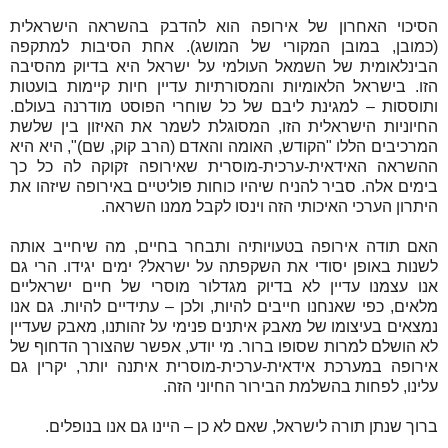
הסיכוי האחרון של אירופה הוא להדבק בהשראה הישראלית
(כמובן, במובן המקורי של המושג). אחת הסיבות למתקפה
הבינלאומית של השמאל העולמי על ישראל היא בדיוק מהסיבה
הזו. בישראל הלאומיות והמסורתיות עדיין חיות קיימות בועטות
ותוססות – למגינת ליבם של כל שוחרי הפוסט מודרנה בעולם.
החיוניות הישראלית הזו, המסוגלת לשמר את האיזון בין שלשת
המרכיבים הללו "הקודש, האומה והאדם (הרב קוק, שם)", היא היא
ההשראה האידאית-ערכית-מוסרית שאירופה זקוקה לה כל כך
בימים אלה. סביר להניח שיהיו כוחות פוליטיים באירופה שיזהו את
היתרון הערכי האיכותי הזה וינסו לקבל ממנו השראה.
האם תודה אירופה בטעויותיה ותבחר בחיים, מה שיחייב אותה
לשנות באופן יסודי את השקפתה על ישראל? ימים יגידו. הרי גם
אנו עצמנו עדיין לא בדיוק מגדלור מוסרי של חיים ישראליים
מלאים, כפי שאנחנו חייבים להיות, ולכן – עתידיים להיות. גם אנו
נמצאים בעיצומו של מאבק איתנים פנימי על זהותנו, מאבק שעדיין
לא הושלם למרות שסופו ברור. מי יודע, אפשר שהצורך הדחוף של
אירופה במערכת אידאית-ערכית-מוסרית איתנה יותר, יקרין גם
עלינו, לפחות בהשלמת הבירור החיוני הזה.
ברוך שנתן תורה לישראל, שאם לא כן – היינו גם אנו בנופלים.