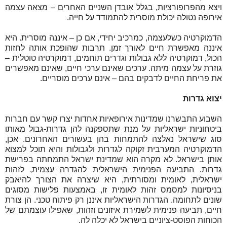
ויצא מהפרופורציות, בגלל אובדן השניים האחרים – מצאה עצמה
אירופה נטולה יכולת מוסרית להתמודד על חייה.
הדמוקרטיה כשלעצמה, כמרכיב יחידי, אם כן – איננה מוסרית. היא
איננה מאפשרת חיים לאורך זמן. תרבות שהופכת אותה לחזות
הכול, דמוקרטיה ללא גבולות וגדרים תוחמים, דמוקרטיה טוטלית –
גוזרת על עצמה מיתה. ערכים שאינם ערכי חיים, שאינם מאפשרים
את פריחת החיים לדבקים בהם – אינם ערכים מוסריים.
יצוא גדרות
השבוע התבשרנו שמדינות אירופאיות אחדות יצרו קשר עם חברות
ביטחוניות ישראליות על מנת שתספקנה להן גדרות-גבול מאותו
סוג שישראל נאלצה להתמחות בהן בעשורים האחרונים. אכן,
הדמוקרטיה המערבית זקוקה לגדרות ולגבולות והיא תוכל למצוא
אותן בישראל. לא מקרה הוא שמדינת ישראל התמחתה בפרישת
גדרות. התביעה הפנימית הישראלית להגדרה עצמית, לזהות
ישראלית, לאומית ומסורתית, היא שיצרה את הצורך להיאבק
בניסיונות למסמס זהות לאומית זו, באמצעות פלישות מסוגים
שונים לתחומה. הגדרות הישראליות איננן רק פיתוח טכני. הן צורת
חיים, תביעה פנימית לשמירת איזונים וזהות, שאפילו עוצמתם של
הכוחות הפוסט-ציוניים בישראל לא יכלה לה.