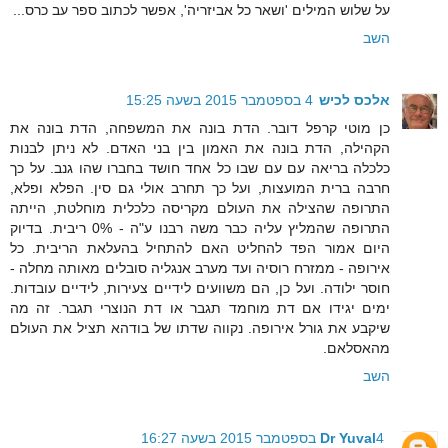
על שלוש המילים 'ושאר כל אביזריה', אפשר לכתוב ספר עב כרס...
השב
אלכס לכיש
4 בספטמבר 2015 בשעה 15:25
כן מוטי קרפל דובר. הדת בונה את המשפחה, הדת בונה את
הקהילה, הדת בונה את האמון בין בני האדם. לא ניתן לבנות
כלכלה בריאה עם עם שבו כל אחד חושד בחברו שהו גנב. על כך
חרבה ברית המועצות, ועל כך תחרב אולי גם סין. הפלא ופלא,
התרופה שהצילה את העולם מקריסה כלכלית מוחלטת, הייתה
התרופה שהמליץ עליה כבר משה רבנו ע"ה - 0% ריבית. בדיוק
היום אמור הפד להחליט האם להתחיל בהעלאת הריבית. כל
אירופה - ממזרח רוסיה ועד מערב אנגליה סובלים מאותה מחלה -
חוסר ילודה. ועל כן, הם משוועים לידיים צעירות, לידיים עובדות.
ימים יגידו אם דת מוחמד תגבר או דת הנוצרי תגבר. זה מה
שיקבע את גורל אירופה. נקווה שדתו של בודהא תציל את העולם
מהאסלאם.
השב
4 בספטמבר 2015 בשעה 16:27
Dr Yuval