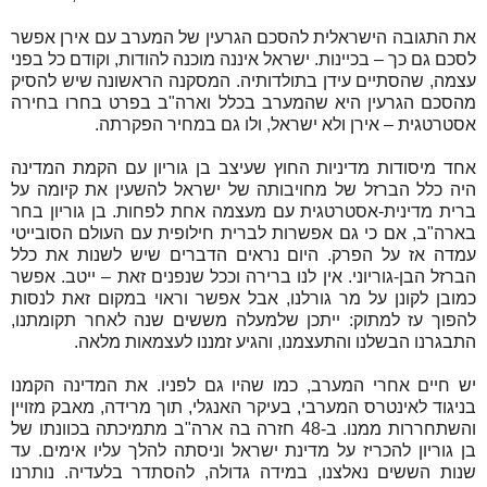
את התגובה הישראלית להסכם הגרעין של המערב עם אירן אפשר
לסכם גם כך – בכיינות. ישראל איננה מוכנה להודות, וקודם כל בפני
עצמה, שהסתיים עידן בתולדותיה. המסקנה הראשונה שיש להסיק
מהסכם הגרעין היא שהמערב בכלל וארה"ב בפרט בחרו בחירה
אסטרטגית – אירן ולא ישראל, ולו גם במחיר הפקרתה.
אחד מיסודות מדיניות החוץ שעיצב בן גוריון עם הקמת המדינה
היה כלל הברזל של מחויבותה של ישראל להשעין את קיומה על
ברית מדינית-אסטרטגית עם מעצמה אחת לפחות. בן גוריון בחר
בארה"ב, אם כי גם אפשרות לברית חילופית עם העולם הסובייטי
עמדה אז על הפרק. היום נראים הדברים שיש לשנות את כלל
הברזל הבן-גוריוני. אין לנו ברירה וככל שנפנים זאת – ייטב. אפשר
כמובן לקונן על מר גורלנו, אבל אפשר וראוי במקום זאת לנסות
להפוך עז למתוק: ייתכן שלמעלה מששים שנה לאחר תקומתנו,
התבגרנו הבשלנו והתעצמנו, והגיע זמננו לעצמאות מלאה.
יש חיים אחרי המערב, כמו שהיו גם לפניו. את המדינה הקמנו
בניגוד לאינטרס המערבי, בעיקר האנגלי, תוך מרידה, מאבק מזויין
והשתחררות ממנו. ב-48 חזרה בה ארה"ב מתמיכתה בכוונתו של
בן גוריון להכריז על מדינת ישראל וניסתה להלך עליו אימים. עד
שנות הששים נאלצנו, במידה גדולה, להסתדר בלעדיה. נותרנו