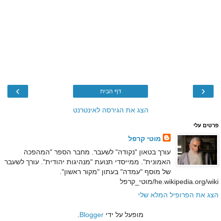
›
‹
דף הבית
הצג את הגירסה לאינטרנט
פרטים עלי
מוטי קרפל
עורך בטאון "נקודה" לשעבר. מחבר הספר "המהפכה
האמונית". ממייסדי תנועת "מנהיגות יהודית". עורך לשעבר
של מוסף "עמדה" בעתון "מקור ראשון".
he.wikipedia.org/wiki/מוטי_קרפל
הצג את הפרופיל המלא שלי
מופעל על ידי
Blogger
.