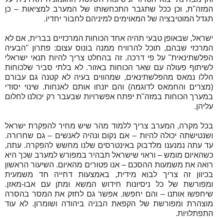
המזה"ת, וכן ככל שתגבר התכחשותו של המערב למציאות – כן
תגדל המוטיבציה של המאוימים למיניהם לחבור יחדיו.
ישראל, שבאופן טבעי תהיה אחד הכוחות המרכזיים בברית, אם לא
המרכזי שבהם, תוכל להרוויח ממנה בונוס עצום: פתרון "הבעיה
הפלשתינאית" על פי דרכה. זה בהחלט צריך להיות תנאי ישראלי
לשיתוף פעולה עם שאר הכוחות באזור. לא בלתי סביר שלכוחות
הללו נמאס מהפלשתינאים, שמהווים בעיה לא קטנה גם עבורם
(מצרים והחמאס לדוגמה) והם יזנחו אותם לאנחות. שינוי יסודי
במערך הכוחות במזה"ת יפתח אפשרויות שבעבר רק יכולנו לחלום
עליהן.
בכל מקרה, המערב צריך ללמוד מהר שיש מחיר להפקרת ישראל
ושנטישתה יכולה להיות – אם נקום ונהיה לאנשים – גם שחרורה.
עד עתה נמנענו מלדבוק באינטרסים שלנו מחשש להפקרה. עתה,
כשהאיום מומש – וראוי שישראל תבהיר במפורש למערב שכך היא
רואה את משמעות ההסכם – אנו פטורים מהאיום. השיעור הראשון
בכיוון זה צריך לבוא מידית, באמצעות דחייה חד משמעית
ומפורשת של כל ניסיונות חידוש המשא ומתן עם אבו-מאזן.
שיחפשו אותנו – והם יחפשו. אפשר גם לחזק את המסר בהסרה
מוצהרת ומפורשת של הקפאת הבניה ביהודה ושומרון. לא עוד
התפתלויות.