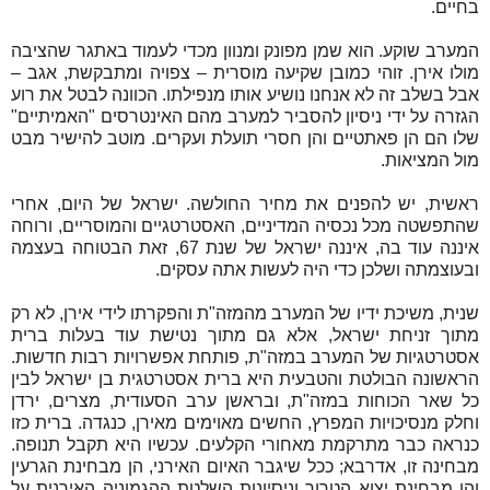
בחיים.
המערב שוקע. הוא שמן מפונק ומנוון מכדי לעמוד באתגר שהציבה
מולו אירן. זוהי כמובן שקיעה מוסרית – צפויה ומתבקשת, אגב –
אבל בשלב זה לא אנחנו נושיע אותו מנפילתו. הכוונה לבטל את רוע
הגזרה על ידי ניסיון להסביר למערב מהם האינטרסים "האמיתיים"
שלו הם הן פאתטיים והן חסרי תועלת ועקרים. מוטב להישיר מבט
מול המציאות.
ראשית, יש להפנים את מחיר החולשה. ישראל של היום, אחרי
שהתפשטה מכל נכסיה המדיניים, האסטרטגיים והמוסריים, ורוחה
איננה עוד בה, איננה ישראל של שנת 67, זאת הבטוחה בעצמה
ובעוצמתה ושלכן כדי היה לעשות אתה עסקים.
שנית, משיכת ידיו של המערב מהמזה"ת והפקרתו לידי אירן, לא רק
מתוך זניחת ישראל, אלא גם מתוך נטישת עוד בעלות ברית
אסטרטגיות של המערב במזה"ת, פותחת אפשרויות רבות חדשות.
הראשונה הבולטת והטבעית היא ברית אסטרטגית בן ישראל לבין
כל שאר הכוחות במזה"ת, ובראשן ערב הסעודית, מצרים, ירדן
וחלק מנסיכויות המפרץ, החשים מאוימים מאירן, כנגדה. ברית כזו
כנראה כבר מתרקמת מאחורי הקלעים. עכשיו היא תקבל תנופה.
מבחינה זו, אדרבא; ככל שיגבר האיום האירני, הן מבחינת הגרעין
והן מבחינת יצוא הטרור וניסיונות השלטת ההגמוניה האירנית על