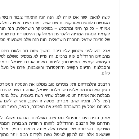
קשה להאמין שזה אכן קורה לנו. הנה הנה התאחד ציבור חובשי ה
מגובשת רלוונטית ואטרקטיבית שבראשה דמות צעירה אמינה ומלהי
אמיתי – כל כך חיוני ומתבקש – בפוליטיקה הישראלית; הנה הנה
לקראת הנהגת המדינה ולהכרעת המחלוקת ההיסטורית בת שנות דו
של מדינת ישראל והחברה הישראלית. הנה הנה שלב משמעותי נוסף 
אבל רגע לפני שהחזון עליו דיברו במשך שנות דור ולאורו חינ
מרבותינו החרד"לים פיק ברכיים. זה עדיין לא מספיק מושלם לט
הקימעא קימעא המפורסם; לפתע נעלמו אהבת ישראל ורוממו
והסבלנות. הדינים הקשים ה"הקפדות" והעצבנות, פרצו אל מעל פ
כלום.
הרבנים ותלמידיהם ודאי מכירים טוב מכולנו את הפסקה המפורס
ניסיון הוא מחכמת אלהים שבמלכות ישראל; אותה הראויה להידחות
מבלטת את אמתת הטינא שבלב שהיא חשה בעצמה, שכל ענינה הוא 
(עמ' ע"ג). ומכיוון שהם מכירים פסקה זו היטב, ודאי יש להם
בפניהם. אבל אין בתשובתם להפיג את האכזבה, הכאב, הצער והט
אמת, הבית היהודי ונפתלי בנט אינם מושלמים. הם גם מעולם לא
חרדתם של הרבנים החרד"לים לזהותן היהודית הציבורית והממל
מוצדקת. חשיבותם של נושאים אלה איננה מוטלת בספק. אבל 
שנושאים אלה יזכו לתיקון לטיפול נאות ולקידום רבים יותר מתוך