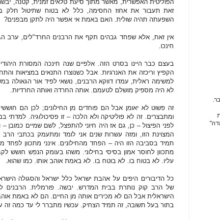
הפוליטית האפשרית, מאשר מתוך סיעת טלאים זמנית, קטנה, יבש
זאת תעבור את אחוז החסימה, כלל לא בטוח שתיטול חלק בקוא
השפעתה תהיה שולית. האם באמת אי אפשר היה לתקן מבפנים?
אין זאת, אלא שפחד גבהים תקף את הרבנים החרד"לים, ערב 
חינכו.
בעצם כבר היינו בסרט הזה. אלפיים שנה חינכה המסורת היהודי
הקפיץ וריכזה את האנרגיות. אבל כשנוצרו התנאים במציאות והתח
למשימה ראלית, עמדו דווקא הרבנים, נושאי לפיד אור הגאולה במשך
לא היה מספיק מושלם לטעמם. אותה החרדה ואותה החרדיות.
ר.
זה פשוט לא יאומן אבל הם פוחדים מן החילונים; לכן הם חוששי
ת
ומתבצרים. זה לא פוליטיקה ולא הלכה – זו פסיכולוגיה. למדתי 
דה"
לפני הפיצול – כן, גם אז היה חיוני להתפצל, לשם שמיים כמובן –
המצוינת הזו, ומזה עשרות שנים אני לומד ומתעמק בכתבי הרב ק
תמיד בסביבה הזו היה – הפחד מהחילונים. אינני מתכוון לפחד 
מתכוון לחוסר אמון בסיסי בחילוני. משהו בעומק הנפש חושש לקב
עליו. לא בטוח בו. לא בוטח בו. לא באמת אוהב אותו. כמו שהוא.
כל הדיבורים היפים על אהבת ישראל כלל ישראל והסגולה הישרא
של הרב קוק נותרת בבית המדרש. יבשה. פורמלית. הרבנים ל
הישראלית אבל הם לא מכירים אותה מן החיים. הם לא באמת אוהבים
בתור בעל תשובה, זה תמיד הצחיק. עכשיו מתברר לי עד כמה זה ע