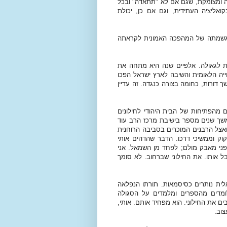
ה ומצומקת, שגם אם לא "תתאדה" ובכל
ליציה העתידית, וגם אם כן, יכולת
הגשמתה של המהפכה האמונית לקראתה
ת לגאולה. אלפיים שנה היא מתחה את
ייה הלאומית והשיבה לארץ ישראל הפכו
 דורות, כחומה בצורה כנגדה. זה עדיין
ם מהפתיחות של הבית היהודי לחילונים
במשך שנים מספר בישיבת מרכז הרב עוד
 ואצל הרבנים המוכרים בסביבה הרוחנית
וק וממשיכי דרכו. הדבר שהדהים אותי
מפני מאבק מולם; לפחד מן השמאל. אני
ל אותו. את החילוני שברחוב. לא סומך
לית נותרים כסיסמאות. תורתו הנפלאה
ומדים מהספרים ומלמדים על הסגולה
 את החילוני. הוא מפחיד אותם. אותי,
צוב.