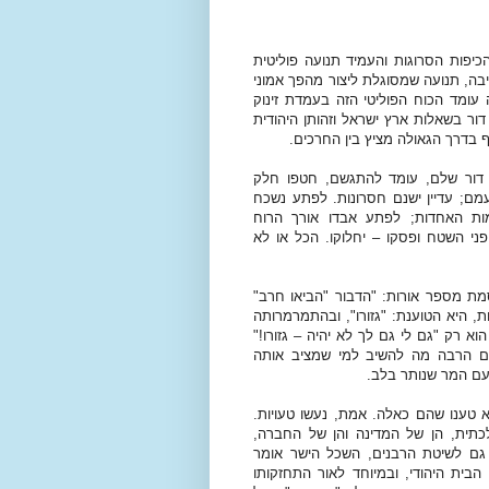
כיפות הסרוגות והעמיד תנועה פוליטית
בה, תנועה שמסוגלת ליצור מהפך אמוני
 עומד הכוח הפוליטי הזה בעמדת זינוק
ר בשאלות ארץ ישראל וזהותן היהודית
בדרך הגאולה מציץ בין החרכים.
כו דור שלם, עומד להתגשם, חטפו חלק
עמם; עדיין ישנם חסרונות. לפתע נשכח
ת האחדות; לפתע אבדו אורך הרוח
ני השטח ופסקו – יחלוקו. הכל או לא
מת מספר אורות: "הדבור "הביאו חרב"
, היא הטוענת: "גזורו", ובהתמרמרותה
רק "גם לי גם לך לא יהיה – גזורו!"
 גם הרבה מה להשיב למי שמציב אותה
עם המר שנותר בלב.
 טענו שהם כאלה. אמת, נעשו טעויות.
כתית, הן של המדינה והן של החברה,
גם לשיטת הרבנים, השכל הישר אומר
 הבית היהודי, ובמיוחד לאור התחזקותו