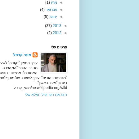
◄
מרץ
(1)
◄
פברואר
(4)
◄
ינואר
(5)
(37)
2013
◄
(2)
2012
◄
פרטים עלי
מוטי קרפל
עורך בטאון "נקודה" לשעב
מחבר הספר "המהפכה
האמונית". ממייסדי תנוע
"מנהיגות יהודית". עורך לשעבר של מוסף "עמ
בעתון "מקור ראשון".
he.wikipedia.org/wiki/מוטי_קרפל
הצג את הפרופיל המלא שלי