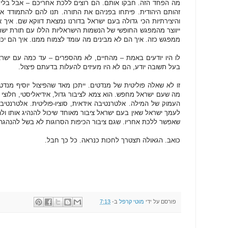
מה הפחד הזה. חבקו אותם. הם רוצים ללכת אחריכם – אבל בלי 
זהותם היהודית. פיתחו בפניהם את התורה. תנו להם להתמודד אתה
והיצירתיות הכי גדולה בעם ישראל בדורנו נמצאת דווקא שם. איך 
ייווצר מהמפגש החופשי של הנשמות הישראליות הללו עם תורת ישרא
ממפגש כזה. איך הם לא מבינים מה עומד לצמוח ממנו. איך הם יכו
לו היו יודעים באמת – מהחיים, לא מהספרים – עד כמה עם ישרא
בעל תשובה יודע, הם לא היו מעיזים להעלות בדעתם פיצול.
זו לא שאלה פוליטית של מנדטים. ייתכן מאד שהפיצול יוסיף מנדט
מה שעם ישראל מחפש. הוא צמא לציבור גדול, אידיאליסטי, חלוצי 
העמוק של המילה. אלטרנטיבה אידאית, סוציו-פוליטית. אלטרנטיבה
לעמך ישראל שאין בעם ישראל ציבור מאוחד שיכול להנהיג אותו ולהוו
שאפשר ללכת אחריו. שגם ציבור הכיפות הסרוגות לא בשל להנהגה.
כואב. הגאולה תצטרך לחכות כנראה. כל כך חבל.
פורסם על ידי
מוטי קרפל
ב-
7:13