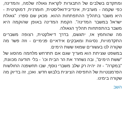
ומתקדם בשלבים של התבגרות לקראת גאולה שלמה, והמדינה,
כפי שקמה - מערבית, אינדיבידואליסטית, חומרנית, דמוקרטית -
היא משבר בתהליך ההתפתחות ההוא. מכאן שם ספרו: "גאולת
ישראל במשבר המדינה". הקמת המדינה באופן שהוקמה היא
משבר בהתפתחות תהליך הגאולה.
מה שהוחמץ אז, יתגשם, בדרך דיאלקטית, רצופה משברים
התקדמויות, נסיגות ומאבקים אידאיים פנימיים - וזה פשר מה
שקורה לנו בעשורים שמאז ששת הימים.
במשפט שציתת הוא מעריך שגם אם תתרחש מלחמה מהסוג של
"ששת הימים", ובה נשחרר את הר הבית וכו' - בלי תודעה מכוונת,
"במקרה" - זה יהיה רק שלב משברי נוסף, שבו תחשפנה החולשות
הפרמננטיות של התפיסה הציונית בלבוש חדש. ואכן, זה בדיוק מה
שקורה בימינו.
השב