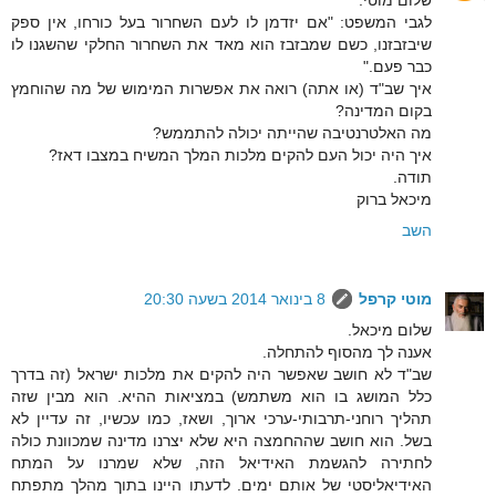
שלום מוטי.
לגבי המשפט: "אם יזדמן לו לעם השחרור בעל כורחו, אין ספק
שיבזבזנו, כשם שמבזבז הוא מאד את השחרור החלקי שהשגנו לו
כבר פעם."
איך שב"ד (או אתה) רואה את אפשרות המימוש של מה שהוחמץ
בקום המדינה?
מה האלטרנטיבה שהייתה יכולה להתממש?
איך היה יכול העם להקים מלכות המלך המשיח במצבו דאז?
תודה.
מיכאל ברוק
השב
מוטי קרפל
8 בינואר 2014 בשעה 20:30
שלום מיכאל.
אענה לך מהסוף להתחלה.
שב"ד לא חושב שאפשר היה להקים את מלכות ישראל (זה בדרך
כלל המושג בו הוא משתמש) במציאות ההיא. הוא מבין שזה
תהליך רוחני-תרבותי-ערכי ארוך, ושאז, כמו עכשיו, זה עדיין לא
בשל. הוא חושב שההחמצה היא שלא יצרנו מדינה שמכוונת כולה
לחתירה להגשמת האידיאל הזה, שלא שמרנו על המתח
האידיאליסטי של אותם ימים. לדעתו היינו בתוך מהלך מתפתח