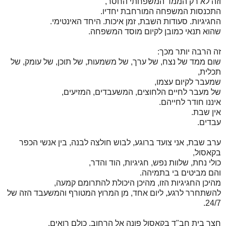
וזה לא רק הממד המשפחתי החסר,
התכנסות המשפחה המורחבת יחדיו.
החגיגיות. סעודות השבת, זמן איכות. היחד האינטימי.
שהוא תנאי כמובן לקיום מוסד המשפחה.
זה הרבה יותר מכך:
שום ממד של נצח, של ערך, של משמעות, של תוכן, של עומק, של
תכלית,
שמעבר לקיום עצמו,
של מעבר לחיים הלחוצים, המשעבדים, המזיעים,
איננו חודר לחייהם.
אין שבת.
עבדים.
ערב שבת, אני צועד ברוגע, לבוש חולצה לבנה, בין אנשי הכפר
בקאסול,
כולי נחת, שלוות נפש, חגיגיות, הוד והדר,
והם מביטים בי בתמיהה.
מהיכן החגיגיות הזו, מהיכן היכולת להתרומם קמעה,
להשתחרר לרגע, ליום אחד, מן המרוץ המטורף והמשעבד הזה של
24/7.
חצר בית חב"ד בקאסול פונה אל הרחוב. כולם רואים.