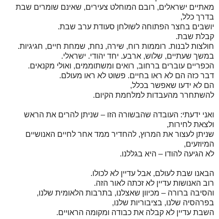
מאתיים ישראלים, רובם המוחלט צעירים, שאינם שומרים שבת
בדרך כלל,
יושבים בחצר הפתוחה לשולחן סעודת ערב שבת.
קבלת שבת.
חולצות לבנות. רוממות רוח, שירה, נחת, שמחת חיים, חגיגיות.
במשך שעתיים, שלוש, ארבע. יחד יהודי. ישראלי.
הכפריים עוברים ברחוב, רואים ומשתוממים, ואולי מקנאים.
דבר כזה הם לא ראו בחיים. פשוט לא ראו מעולם.
הם לא ידעו שאפשר בכלל,
להשתחרר מהעבדות למלחמת הקיום.
ואני ידעתי: העובדה שהבשורה הזו – שניתן להרים את הראש
ולצאת לחירות,
שניתן לעצור את המרוץ, להחדיר ממד אחר לחיים האנושיים
המיוזעים,
לא הגיעה להודו – היא בגללנו.
הבאנו שבת לעולם, אבל עדיין לא לכולו.
רוב האנושות עדיין לא זכתה לאור הזה.
והסיבה ברורה – מכיוון שאצלנו, בתרבות הלאומית שלנו,
בפרהסיה שלנו, בציבוריות שלנו,
השבת עדיין לא קבלה את כבודה ומקומה הראויים.