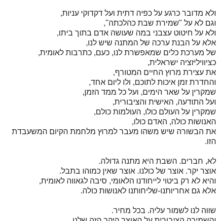
ולא מדובר כרגע על כפיה דתית ועל דקדוקי עניות,
וגם לא על "שמירת שבת כהלכתה",
ולא על חיטוט עצבני במה שעושה אדם בתוך ביתו,
אלא על הבנת ערכה של המתנה שיש לנו,
של מערכת כלים שמאפשרת לנו, כעם, כתרבות לאומית,
כציוויליזציה ישראלית,
את עצירת מרוץ החיים המטורף,
והחדרת זמן איכות לתוכם, ולו ליום אחד,
שמקרין על שאר הימים, ועל כל ממד הזמן,
ועל התודעה, האישית והציבורית,
שמקרין על העולם כולו, העולמות כולם,
האנושות כולה, האדם כולו,
את הבשורה שיש משהו מעבר למרוץ מלחמת הקיום המשעבדת
הזו.
לא, חברים. השבת היא מתנה גדולה.
אוצר יקר. אוצר של כולנו. אוצר שאין כמוהו בתבל.
והיא לא רק ביטוי לייחודנו הלאומי, סיבה לגאווה לאומית,
אלא גם אחריותנו-שליחותנו לאנושות כולה.
שווה לנו לשמור עליה. בכל מחיר.
והשמירה הציבורית על האוצר היקר הזה שלנו,