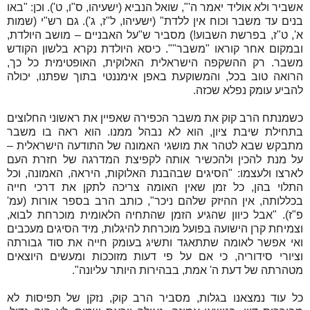
אשביר ולא אוליד יאמר ה'", שואל הנביא (ישעיהו, ס"ו, ט'). וכן: "באו
בנים עד משבר וכוח אין ללדת" (ישעיהו, ל"ז, ג'). גם רש"י (שמות
א', ט"ז, בפרשת השבוע!) מסביר ש"על האבניים – מושב היולדת,
ובמקום אחר קוראו "משבר"". כיסא היולדת נקרא בלשון הקודש
משבר. רק ההשקפה הישראלית האלוקית, האופטימית כל כך,
הרואה טוב בכל, והמשוקעת באפן אימננטי בתוך שפתנו, יכולה
להביע עומק נפלא שכזה.
כשמנתח הרב קוק את משבר הכפירה שאפיין את ראשוני החלוצים
בתחילת שיבת ציון, הוא לא נבהל ממנו. הוא ראה בו משבר
מתבקש שבא לטהר את מושגי האמונה של התודעה הישראלית –
על מנת להכין ולהכשיר אותה לקפיצת המדרגה של חזרת העם
לארצו ולעצמו: "הסיגים שבהבנת האלוקות, היראה, האמונה, וכל
התלוי בהן, כל זמן שאין האומה צריכה לתקן את דרכי חייה
בכללותה, אין ההיזק שלהם ניכר", כותב הרב בספר אורות (עמ'
פ"ז). "אבל כיוון שהגיע הזמן שהתחיה הלאומית מוכרחת לבוא,
וצמיחת קרן הישועה בפועל מוכרחת להיגלות, מיד הסיגים מעכבים
ואי אפשר לאומה שתתאגד ותשיג בעומק חייה את סוד גבורתה
וציורי סידוריה, כי אם על פי דעות מזוככות ומעשים היוצאים
מטהרתה של דעת ה' אמת, בבהירות היותר עליונה".
כל עוד נמצאנו בגלות, מסביר הרב קוק, נזקן של תפיסות לא