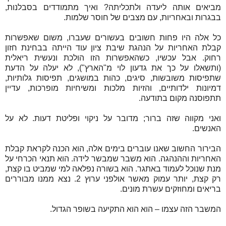
מביאים אותה ליעדה ולתכליתה? ואיך מתמודדים בסבלנות,
בבגרות ובאחריות, עם מצבים של חוסר שלמות.
כל אלה היו פחות חשובים בעשורים שעברו, משום שאפשרות
קבלת האחריות על הנהגת שיבת ציון עוד הייתה בבחינת חזון
רחוק. אבל עכשיו, כשהאפשרות הזו הולכת ונעשית ריאלית
(ותשאלו על כך את גדעון לוי מ"הארץ"), לא יעלה על הדעת
שתפיסות משובשות, סיגים, כהות במושגים, תפיסות גלותיות,
דמיונות ילדותיים, והזיות מלכות ומשיחיות מופרכות, עדיין
תתפוסנה מקום בתודעה.
ואני מקווה שזה ברור; מדובר על ניקוי ופליטת דעות. לא על
האנשים.
הבירור החשוב שאנו עוברים בימים אלה, הוא הכנה לקראת קבלת
האחריות וההנהגה. הוא משבר שמבשר לידה. הוא תנאי הכרחי על
מנת שנוכל לעמוד באתגר. הוא בשורה נפלאה למי שמביט בו קצת,
רק קצת, יותר עמוק מאשר אולפני ערוץ 2. נצא ממנו מבוררים
בריאים ומחוזקים עשרת מונים.
המשבר הזה עצמו – הוא הוא התקיעה בשופר הגדול.