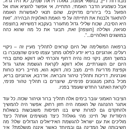
מבוררות דיין, בנושאי אמונה, גאולה ויראת שמים, לא היה גדול.
אבל כשמגיע הדבר האמתי, התחייה, אי אפשר להוציא אותו אל
הפועל בלי בירורים מדויקים, שהם תנאי לאפשרות האומה
להתאגד ולבנות את תחייתה על פי האמת האלוקית הבהירה. "זאת
היא הסיבה, שכוח שלילי גדול מתעורר בעקבא דמשיחא בחוצפה
סגיאה, ושלילה [חוצפה] זאת, תבער את כל מה שהוא כהה
במושגים האלוהיים...".
ברפואה המשלימה של היום קוראים לתהליך מעיין זה – ניקויי
רעלים. אורגניזם בריא יודע לפלוט מתוך עצמו סיגים שהצטברו בו
במשך הזמן. ניקוי כזה נהיה דחוף והכרחי לאו דווקא סתם בחיי
היום יום השגרתיים, אלא דווקא לקראת הגשמת אתגר גדול
וקפיצת מדריגת חיים. מצב כזה, דווקא הוא, מחייב ריכוז כוחות
ואנרגיות, דריכות ותהליך טיהור והבראה. אדרבא, אורגניזם בריא,
מכיל בתוכן מנגנונים פנימיים, שיוצרים בו תהליך טהור פנימי,
לקראת האתגר החדש שעומד בפניו.
הציבור האמוני עובר בימים אלה תהליך ברור וטיהור שכזה. כל עוד
אתגר ההנהגה של האומה היה חזון רחוק, אפשר היה להמשיך
ולהתקדם גם למרות שיש בנו תפיסות משובשות בשאלות
היסודיות של חיינו: מהי גאולה? כיצד מגשימים אותה? כיצד
מוליכים את עם ישראל להגשמת האידיאלים הגדולים שלו? מה
חשיבותה של המדינה גם ובמיוחד כאשר איננה מושלמת? איך